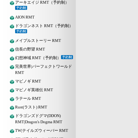
アーキエイジ RMT（予約制）
AION RMT
ドラゴンネスト RMT（予約制）
メイプルストーリー RMT
信長の野望 RMT
幻想神域 RMT（予約制）
完美世界|パーフェクトワールド
RMT
マビノギ RMT
マビノギ英雄伝 RMT
ラテール RMT
Rust(ラスト) RMT
ドラゴンズドグマ(DDON)
RMT|Dragon's Dogma RMT
TW|テイルズウィーバー RMT