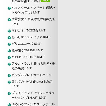
ルの錬金術士～ RMT
ハイスクール・フリート 艦隊バ
トル(ハイフリ) RMT
放置少女 〜百花繚乱の萌姫たち
RMT
マジカミ（MGCM) RMT
あいりすミスティリア RMT
グリムエコーズ RMT
龍が如くONLINE RMT
MT:EPIC ORDERS RMT
アルカ・ラスト 終わる世界と歌
姫の果実 RMT
ガンダムブレイカーモバイル
最果てのバベル(Project Babel)
RMT
ブレイドアンドソウルレボリュ
ーション(ブレレボ) RMT
ゆめいろファンタジーラテール