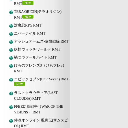
RMT
TERA ORIGIN(テラオリジン)
RMT
対魔忍RPG RMT
エバーテイル RMT
アッシュアームズ‐灰燼戦線 RMT
妖怪ウォッチワールド RMT
禍つヴァールハイト RMT
けものフレンズ3（けもフレ3）
RMT
エピックセブン(Epic Seven) RMT
ラストクラウディア(LAST
CLOUDIA) RMT
FFBE幻影戦争（WAR OF THE
VISIONS） RMT
侍魂オンライン 朧月伝(サムスピ
OL) RMT