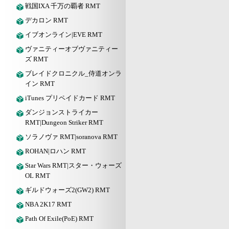
戦国IXA 千万の覇者 RMT
デカロン RMT
イブオンライン|EVE RMT
ヴァニティーオブヴァニティー
ズ RMT
ブレイドクロニクル_侍道オンラ
イン RMT
iTunes プリペイドカード RMT
ダンジョンストライカー
RMT|Dungeon Striker RMT
ソラノヴァ RMT|soranova RMT
ROHAN|ロハン RMT
Star Wars RMT|スター・ウォーズ
OL RMT
ギルドウォーズ2(GW2) RMT
NBA 2K17 RMT
Path Of Exile(PoE) RMT