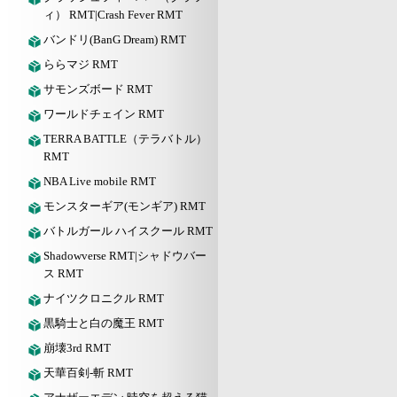
ィ） RMT|Crash Fever RMT
バンドリ(BanG Dream) RMT
ららマジ RMT
サモンズボード RMT
ワールドチェイン RMT
TERRA BATTLE（テラバトル）
RMT
NBA Live mobile RMT
モンスターギア(モンギア) RMT
バトルガール ハイスクール RMT
Shadowverse RMT|シャドウバー
ス RMT
ナイツクロニクル RMT
黒騎士と白の魔王 RMT
崩壊3rd RMT
天華百剣-斬 RMT