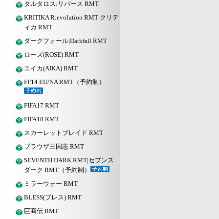
タルタロス:リバース RMT
KRITIKA R:evolution RMT|クリテ
ィカ RMT
ダークフォール|Darkfall RMT
ローズ(ROSE) RMT
エイカ(AIKA) RMT
FF14 EU/NA RMT（予約制）
FIFA17 RMT
FIFA18 RMT
スカーレットブレイド RMT
ブラウザ三国志 RMT
SEVENTH DARK RMT|セブンス
ダーク RMT（予約制）
ミラーウォー RMT
BLESS(ブレス) RMT
巨商伝 RMT