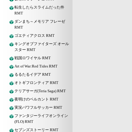
転生したらスライムだった件
RMT
ダンまち～メモリア フレーゼ
RMT
ゴエティアクロス RMT
キングオブファイターズ オール
スター RMT
戦国ロワイヤル RMT
Art of War:Red Tides RMT
るるたるイデア RMT
オトギフロンティア RMT
テリアサーガ(Teria Saga) RMT
夜明けのベルカント RMT
実況パワフルサッカー RMT
ファンタジーライフオンライン
(FLO) RMT
セブンズストーリー RMT