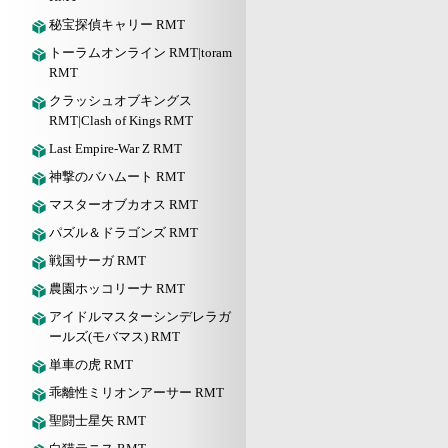
秘宝探偵キャリー RMT
トーラムオンライン RMT|toram
RMT
クラッシュオブキングス
RMT|Clash of Kings RMT
Last Empire-War Z RMT
神撃のバハムート RMT
マスターオブカオス RMT
パズル＆ドラゴンズ RMT
戦国サーガ RMT
農園ホッコリーナ RMT
アイドルマスターシンデレラガ
ールズ(モバマス) RMT
単車の虎 RMT
乖離性ミリオンアーサー RMT
聖闘士星矢 RMT