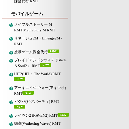
課金代行 RMT
モバイルゲーム
メイプルストーリー M
RMT|MapleStory M RMT
リネージュ2M（Lineage2M）
RMT
携帯ゲーム課金代行
ブレイドアンドソウル2（Blade
＆Soul2） RMT
HIT2(HIT： The World) RMT
アーキエイジ ウォー(アキウオ)
RMT
ピグパ(ピグパーティ) RMT
レイヴン2 (RAVEN2) RMT
鳴潮(Wuthering Waves) RMT