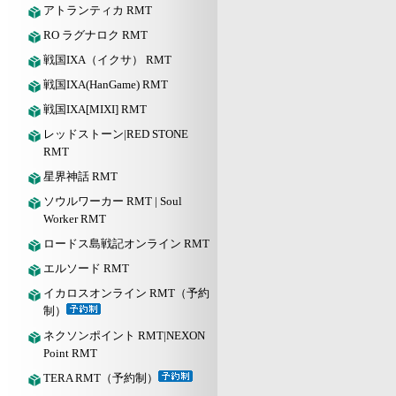
アトランティカ RMT
RO ラグナロク RMT
戦国IXA（イクサ） RMT
戦国IXA(HanGame) RMT
戦国IXA[MIXI] RMT
レッドストーン|RED STONE
RMT
星界神話 RMT
ソウルワーカー RMT | Soul
Worker RMT
ロードス島戦記オンライン RMT
エルソード RMT
イカロスオンライン RMT（予約
制）
ネクソンポイント RMT|NEXON
Point RMT
TERA RMT（予約制）