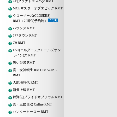
GE|グラナドエスパダ RMT
MOEマスターオブエピック RMT
クローザーズ(CLOSERS)
RMT（72時間予約制）
ハウンズ RMT
777タウン RMT
C9 RMT
ESO(エルダースクロールズオン
ライン)ズ RMT
黒い砂漠 RMT
真・女神転生 RMT|IMAGINE
RMT
大航海時代 RMT
新天上碑 RMT
舞翔伝|プライドオブソウル RMT
真・三國無双 Online RMT
ハンターヒーロー RMT