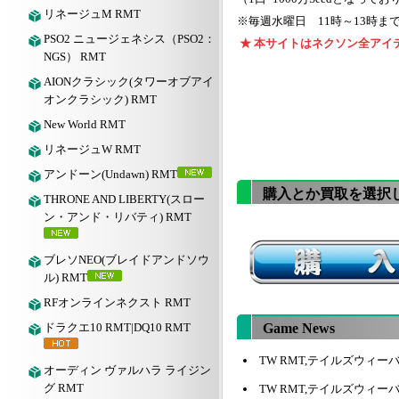
リネージュM RMT
※毎週水曜日 11時～13時
PSO2 ニュージェネシス（PSO2：
★ 本サイトはネクソン全アイ
NGS） RMT
AIONクラシック(タワーオブアイ
オンクラシック) RMT
New World RMT
リネージュW RMT
アンドーン(Undawn) RMT
購入とか買取を選択
THRONE AND LIBERTY(スロー
ン・アンド・リバティ) RMT
ブレソNEO(ブレイドアンドソウ
ル) RMT
RFオンラインネクスト RMT
ドラクエ10 RMT|DQ10 RMT
Game News
TW RMT,テイルズウィー
オーディン ヴァルハラ ライジン
グ RMT
TW RMT,テイルズウィ