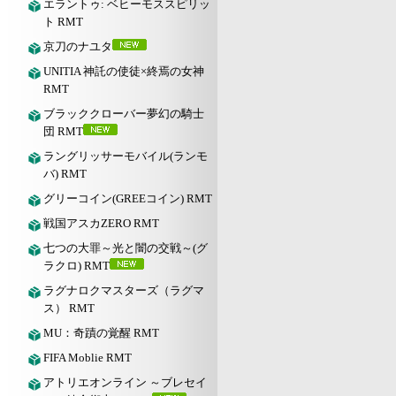
エラントゥ: ベヒーモススピリッ
ト RMT
京刀のナユタ
UNITIA 神託の使徒×終焉の女神
RMT
ブラッククローバー夢幻の騎士
団 RMT
ラングリッサーモバイル(ランモ
バ) RMT
グリーコイン(GREEコイン) RMT
戦国アスカZERO RMT
七つの大罪～光と闇の交戦～(グ
ラクロ) RMT
ラグナロクマスターズ（ラグマ
ス） RMT
MU：奇蹟の覚醒 RMT
FIFA Moblie RMT
アトリエオンライン ～ブレセイ