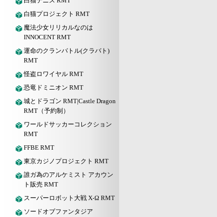
白猫テニス RMT
白猫プロジェクト RMT
魔法少女リリカルなのは
INNOCENT RMT
運命のクランバトル(クラバト)
RMT
怪盗ロワイヤル RMT
恐竜ドミニオン RMT
城とドラゴン RMT|Castle Dragon
RMT（予約制）
ワールドサッカーコレクション
RMT
FFBE RMT
東京カジノプロジェクト RMT
誰ガ為のアルケミスト アカウン
ト販売 RMT
スーパーロボット大戦 X-Ω RMT
ソードオブファンタジア