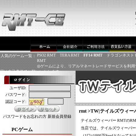
PSO2 RMT
TERA RMT
FF14 RMT
ドラゴンネスト 
人気のゲーム一覧：
RMT
◎ゲームにより、リアルマネートレードサービスを利用
用は自己責任でお願いいたします
ユーザID:
パスワード:
認証コード:
rmt
>
TW|テイルズウィーバ
パスワードをお忘れの方
新規会員登録
テイルズウィーバー RMTのRM
当店では、テイルズウィーバー
PCゲーム
（1口=1000万Seedとなって