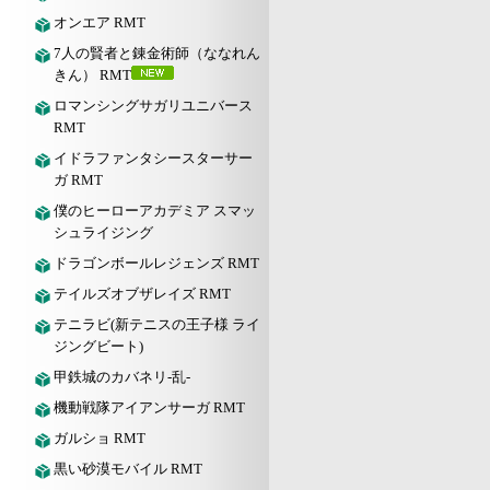
オンエア RMT
7人の賢者と錬金術師（ななれん
きん） RMT
ロマンシングサガリユニバース
RMT
イドラファンタシースターサー
ガ RMT
僕のヒーローアカデミア スマッ
シュライジング
ドラゴンボールレジェンズ RMT
テイルズオブザレイズ RMT
テニラビ(新テニスの王子様 ライ
ジングビート)
甲鉄城のカバネリ-乱-
機動戦隊アイアンサーガ RMT
ガルショ RMT
黒い砂漠モバイル RMT