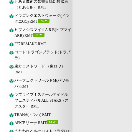
とある魔術の禁書目録幻想収束
（とあるIF） RMT
ドラゴンクエストウォーク(ドラ
クエGO) RMT
ヒプノシスマイクA.R.B(ヒプマイ
ARB) RMT
FF7REMAKE RMT
コード:ドラゴンブラッド(ドラブ
ラ)
東方ロストワード （東ロワ）
RMT
パーフェクトワールドM(パワモ
バ) RMT
ラブライブ！スクールアイドル
フェスティバルALL STARS（ス
クスタ） RMT
TRAHA(トラハ) RMT
AFKアリーナ RMT
うたわれるものロストフラグ(ロ