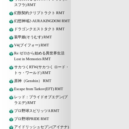
スフラ) RMT
幻獣契約クリプトラクト RMT
幻想神域2-AURA KINGDOM RMT
ドラゴンクエストタクト RMT
装甲娘(そうむす) RMT
V4(ブイフォー) RMT
Re:ゼロから始める異世界生活
Lost in Memories RMT
サカつくRTW(サカつく ロード・
トゥ・ワールド) RMT
原神（Genshin） RMT
Escape from Tarkov(EFT) RMT
レッド：プライドオブエデン(プ
ラエデ) RMT
プロ野球スピリッツA RMT
プロ野球PRIDE RMT
アイドリッシュセブン(アイナナ)