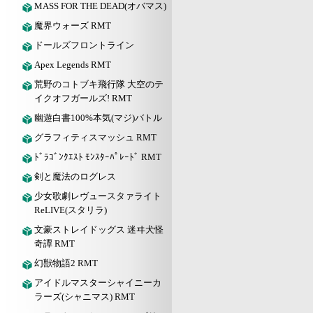
MASS FOR THE DEAD(オバマス)
魔界ウォーズ RMT
ドールズフロントライン
Apex Legends RMT
荒野のコトブキ飛行隊 大空のテ
イクオフガールズ! RMT
幽遊白書100%本気(マジ)バトル
グラフィティスマッシュ RMT
ﾄﾞﾗｺﾞﾝｸｴｽﾄ ﾓﾝｽﾀｰﾊﾟﾚｰﾄﾞ RMT
剣と魔法のログレス
少女歌劇レヴュースタァライト
ReLIVE(スタリラ)
文豪ストレイドッグス 迷ヰ犬怪
奇譚 RMT
幻獣物語2 RMT
アイドルマスターシャイニーカ
ラーズ(シャニマス) RMT