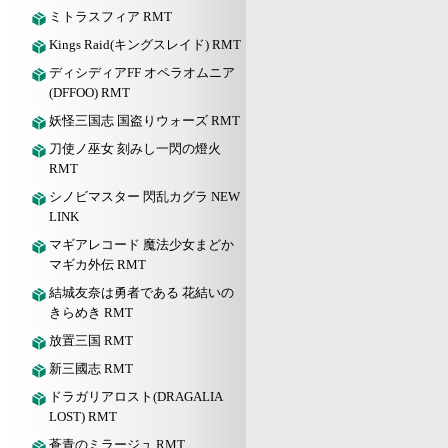
ミトラスフィア RMT
Kings Raid(キングスレイド) RMT
ディシディアFF オペラオムニア
(DFFOO) RMT
妖怪三国志 国盗りウォーズ RMT
刀使ノ巫女 刻みし一閃の燈火
RMT
シノビマスター 閃乱カグラ NEW
LINK
マギアレコード 魔法少女まどか
マギカ外伝 RMT
結城友奈は勇者である 花結いの
きらめき RMT
放置三国 RMT
新三國志 RMT
ドラガリアロスト(DRAGALIA
LOST) RMT
蒼青のミラージュ RMT