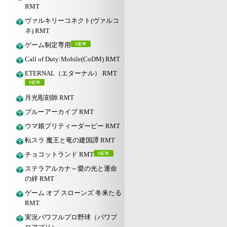
RMT
ヴァルキリーコネクト(ヴァルコ
ネ) RMT
ゲーム制定専用
Call of Duty:Mobile(CoDM) RMT
ETERNAL（エターナル） RMT
月光彫刻師 RMT
ブルーアーカイブ RMT
ウマ娘プリティーダービー RMT
転スラ 魔王と竜の建国譚 RMT
チョコットランド RMT
ステラアルカナ～愛の光と運命
の絆 RMT
ゲーム オブ スローンズ 冬来たる
RMT
実況パワフルプロ野球（パワプ