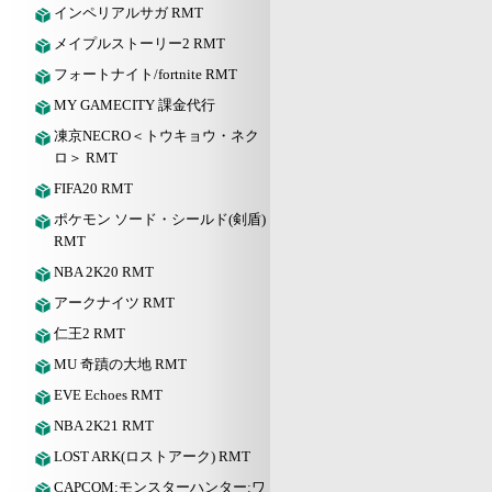
インペリアルサガ RMT
メイプルストーリー2 RMT
フォートナイト/fortnite RMT
MY GAMECITY 課金代行
凍京NECRO＜トウキョウ・ネク
ロ＞ RMT
FIFA20 RMT
ポケモン ソード・シールド(剣盾)
RMT
NBA 2K20 RMT
アークナイツ RMT
仁王2 RMT
MU 奇蹟の大地 RMT
EVE Echoes RMT
NBA 2K21 RMT
LOST ARK(ロストアーク) RMT
CAPCOM:モンスターハンター:ワ