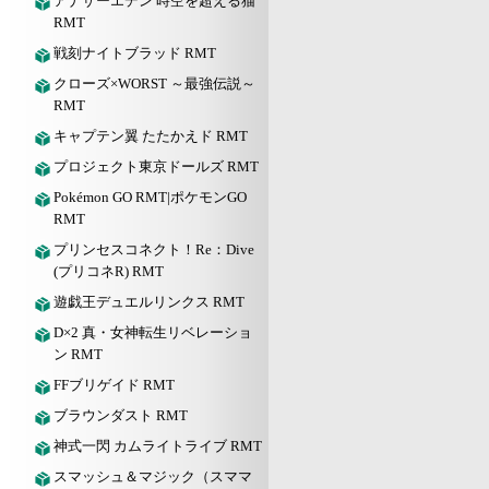
アナザーエデン 時空を超える猫
RMT
戦刻ナイトブラッド RMT
クローズ×WORST ～最強伝説～
RMT
キャプテン翼 たたかえド RMT
プロジェクト東京ドールズ RMT
Pokémon GO RMT|ポケモンGO
RMT
プリンセスコネクト！Re：Dive
(プリコネR) RMT
遊戯王デュエルリンクス RMT
D×2 真・女神転生リベレーショ
ン RMT
FFブリゲイド RMT
ブラウンダスト RMT
神式一閃 カムライトライブ RMT
スマッシュ＆マジック（スママ