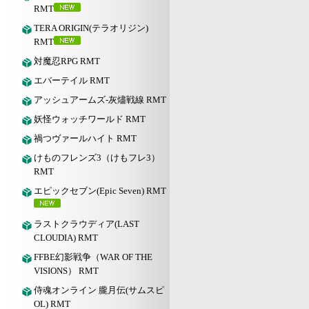
RMT
TERA ORIGIN(テラオリジン)
RMT
対魔忍RPG RMT
エバーテイル RMT
アッシュアームズ‐灰燼戦線 RMT
妖怪ウォッチワールド RMT
禍つヴァールハイト RMT
けものフレンズ3（けもフレ3）
RMT
エピックセブン(Epic Seven) RMT
ラストクラウディア(LAST
CLOUDIA) RMT
FFBE幻影戦争（WAR OF THE
VISIONS） RMT
侍魂オンライン 朧月伝(サムスピ
OL) RMT