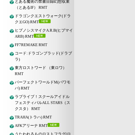
とある魔術の禁書目録幻想収束
（とあるIF） RMT
ドラゴンクエストウォーク(ドラ
クエGO) RMT
ヒプノシスマイクA.R.B(ヒプマイ
ARB) RMT
FF7REMAKE RMT
コード:ドラゴンブラッド(ドラブ
ラ)
東方ロストワード （東ロワ）
RMT
パーフェクトワールドM(パワモ
バ) RMT
ラブライブ！スクールアイドル
フェスティバルALL STARS（ス
クスタ） RMT
TRAHA(トラハ) RMT
AFKアリーナ RMT
うたわれるものロストフラグ(ロ