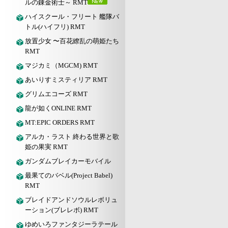
ルの錬金術士～ RMT
ハイスクール・フリート 艦隊バ
トル(ハイフリ) RMT
放置少女 〜百花繚乱の萌姫たち
RMT
マジカミ（MGCM) RMT
あいりすミスティリア RMT
グリムエコーズ RMT
龍が如くONLINE RMT
MT:EPIC ORDERS RMT
アルカ・ラスト 終わる世界と歌
姫の果実 RMT
ガンダムブレイカーモバイル
最果てのバベル(Project Babel)
RMT
ブレイドアンドソウルレボリュ
ーション(ブレレボ) RMT
ゆめいろファンタジーラテール