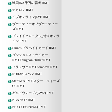
戦国IXA 千万の覇者 RMT
デカロン RMT
イブオンライン|EVE RMT
ヴァニティーオブヴァニティー
ズ RMT
ブレイドクロニクル_侍道オンラ
イン RMT
iTunes プリペイドカード RMT
ダンジョンストライカー
RMT|Dungeon Striker RMT
ソラノヴァ RMT|soranova RMT
ROHAN|ロハン RMT
Star Wars RMT|スター・ウォーズ
OL RMT
ギルドウォーズ2(GW2) RMT
NBA 2K17 RMT
Path Of Exile(PoE) RMT