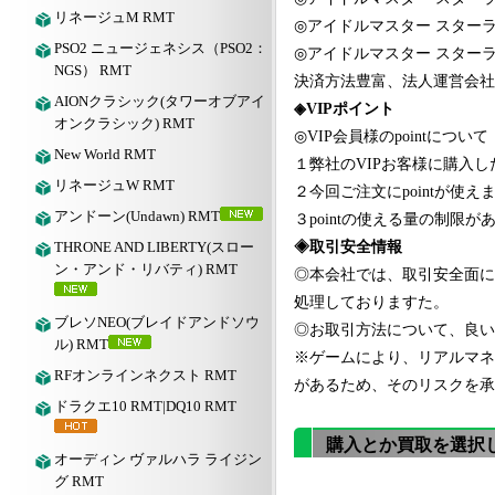
リネージュM RMT
◎
アイドルマスター スター
PSO2 ニュージェネシス（PSO2：
◎
アイドルマスター スター
NGS） RMT
決済方法豊富、法人運営会社
AIONクラシック(タワーオブアイ
◈VIPポイント
オンクラシック) RMT
◎VIP会員様のpointについて
New World RMT
１弊社のVIPお客様に購入し
リネージュW RMT
２今回ご注文にpointが使えま
アンドーン(Undawn) RMT
３pointの使える量の制
THRONE AND LIBERTY(スロー
◈取引安全情報
ン・アンド・リバティ) RMT
◎本会社では、取引安全面に
処理しておりますた。
ブレソNEO(ブレイドアンドソウ
◎お取引方法について、良いア
ル) RMT
※ゲームにより、リアルマネ
RFオンラインネクスト RMT
があるため、そのリスクを承
ドラクエ10 RMT|DQ10 RMT
購入とか買取を選択
オーディン ヴァルハラ ライジン
グ RMT