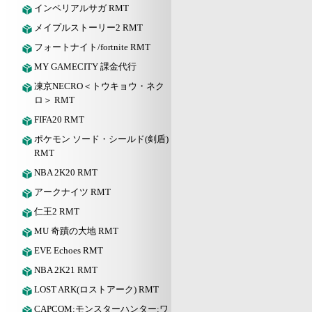
インペリアルサガ RMT
メイプルストーリー2 RMT
フォートナイト/fortnite RMT
MY GAMECITY 課金代行
凍京NECRO＜トウキョウ・ネク
ロ＞ RMT
FIFA20 RMT
ポケモン ソード・シールド(剣盾)
RMT
NBA 2K20 RMT
アークナイツ RMT
仁王2 RMT
MU 奇蹟の大地 RMT
EVE Echoes RMT
NBA 2K21 RMT
LOST ARK(ロストアーク) RMT
CAPCOM:モンスターハンター:ワ