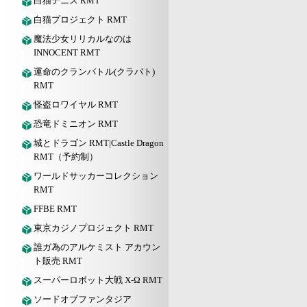
白猫テニス RMT
白猫プロジェクト RMT
魔法少女リリカルなのは
INNOCENT RMT
運命のクランバトル(クラバト)
RMT
怪盗ロワイヤル RMT
恐竜ドミニオン RMT
城とドラゴン RMT|Castle Dragon
RMT（予約制）
ワールドサッカーコレクション
RMT
FFBE RMT
東京カジノプロジェクト RMT
誰ガ為のアルケミスト アカウン
ト販売 RMT
スーパーロボット大戦 X-Ω RMT
ソードオブファンタジア