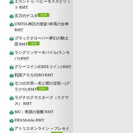
エラントゥ: ベヒーモススピリッ
ト RMT
京刀のナユタ
UNITIA 神託の使徒×終焉の女神
RMT
ブラッククローバー夢幻の騎士
団 RMT
ラングリッサーモバイル(ランモ
バ) RMT
グリーコイン(GREEコイン) RMT
戦国アスカZERO RMT
七つの大罪～光と闇の交戦～(グ
ラクロ) RMT
ラグナロクマスターズ（ラグマ
ス） RMT
MU：奇蹟の覚醒 RMT
FIFA Moblie RMT
アトリエオンライン ～ブレセイ