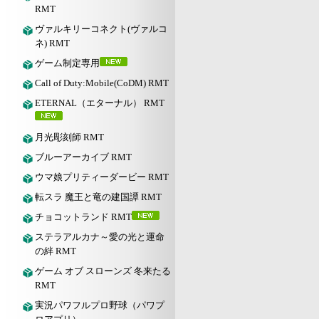
RMT
ヴァルキリーコネクト(ヴァルコ
ネ) RMT
ゲーム制定専用
Call of Duty:Mobile(CoDM) RMT
ETERNAL（エターナル） RMT
月光彫刻師 RMT
ブルーアーカイブ RMT
ウマ娘プリティーダービー RMT
転スラ 魔王と竜の建国譚 RMT
チョコットランド RMT
ステラアルカナ～愛の光と運命
の絆 RMT
ゲーム オブ スローンズ 冬来たる
RMT
実況パワフルプロ野球（パワプ