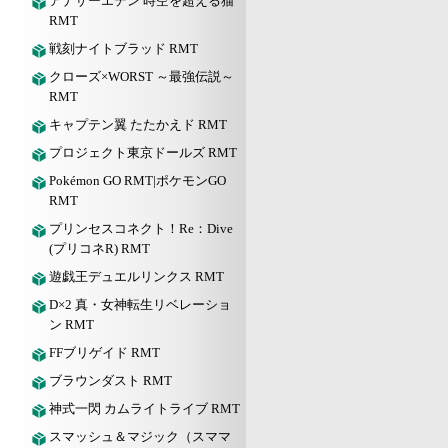
アナザーエデン 時空を超える猫
RMT
戦刻ナイトブラッド RMT
クローズ×WORST ～最強伝説～
RMT
キャプテン翼 たたかえド RMT
プロジェクト東京ドールズ RMT
Pokémon GO RMT|ポケモンGO
RMT
プリンセスコネクト！Re：Dive
(プリコネR) RMT
遊戯王デュエルリンクス RMT
D×2 真・女神転生リベレーショ
ン RMT
FFブリゲイド RMT
ブラウンダスト RMT
神式一閃 カムライトライブ RMT
スマッシュ＆マジック（スママ