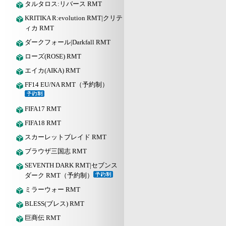
タルタロス:リバース RMT
KRITIKA R:evolution RMT|クリテ
ィカ RMT
ダークフォール|Darkfall RMT
ローズ(ROSE) RMT
エイカ(AIKA) RMT
FF14 EU/NA RMT（予約制）
FIFA17 RMT
FIFA18 RMT
スカーレットブレイド RMT
ブラウザ三国志 RMT
SEVENTH DARK RMT|セブンス
ダーク RMT（予約制）
ミラーウォー RMT
BLESS(ブレス) RMT
巨商伝 RMT