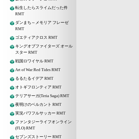
転生したらスライムだった件
RMT
ダンまち～メモリア フレーゼ
RMT
ゴエティアクロス RMT
キングオブファイターズ オール
スター RMT
戦国ロワイヤル RMT
Art of War:Red Tides RMT
るるたるイデア RMT
オトギフロンティア RMT
テリアサーガ(Teria Saga) RMT
夜明けのベルカント RMT
実況パワフルサッカー RMT
ファンタジーライフオンライン
(FLO) RMT
セブンズストーリー RMT