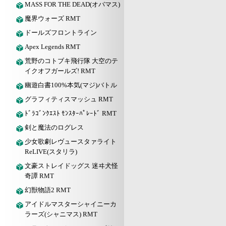
MASS FOR THE DEAD(オバマス)
魔界ウォーズ RMT
ドールズフロントライン
Apex Legends RMT
荒野のコトブキ飛行隊 大空のテ
イクオフガールズ! RMT
幽遊白書100%本気(マジ)バトル
グラフィティスマッシュ RMT
ﾄﾞﾗｺﾞﾝｸｴｽﾄ ﾓﾝｽﾀｰﾊﾟﾚｰﾄﾞ RMT
剣と魔法のログレス
少女歌劇レヴュースタァライト
ReLIVE(スタリラ)
文豪ストレイドッグス 迷ヰ犬怪
奇譚 RMT
幻獣物語2 RMT
アイドルマスターシャイニーカ
ラーズ(シャニマス) RMT