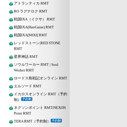
アトランティカ RMT
RO ラグナロク RMT
戦国IXA（イクサ） RMT
戦国IXA(HanGame) RMT
戦国IXA[MIXI] RMT
レッドストーン|RED STONE
RMT
星界神話 RMT
ソウルワーカー RMT | Soul
Worker RMT
ロードス島戦記オンライン RMT
エルソード RMT
イカロスオンライン RMT（予約
制）
ネクソンポイント RMT|NEXON
Point RMT
TERA RMT（予約制）