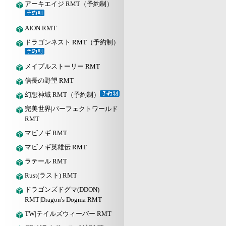
アーキエイジ RMT（予約制）
AION RMT
ドラゴンネスト RMT（予約制）
メイプルストーリー RMT
信長の野望 RMT
幻想神域 RMT（予約制）
完美世界|パーフェクトワールド
RMT
マビノギ RMT
マビノギ英雄伝 RMT
ラテール RMT
Rust(ラスト) RMT
ドラゴンズドグマ(DDON)
RMT|Dragon's Dogma RMT
TW|テイルズウィーバー RMT