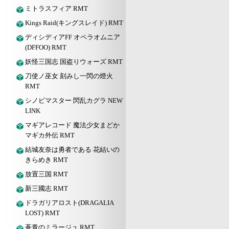
ミトラスフィア RMT
Kings Raid(キングスレイド) RMT
ディシディアFF オペラオムニア
(DFFOO) RMT
妖怪三国志 国盗りウォーズ RMT
刀使ノ巫女 刻みし一閃の燈火
RMT
シノビマスター 閃乱カグラ NEW
LINK
マギアレコード 魔法少女まどか
マギカ外伝 RMT
結城友奈は勇者である 花結いの
きらめき RMT
放置三国 RMT
新三國志 RMT
ドラガリアロスト(DRAGALIA
LOST) RMT
蒼青のミラージュ RMT