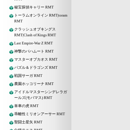
秘宝探偵キャリー RMT
トーラムオンライン RMT|toram
RMT
クラッシュオブキングス
RMT|Clash of Kings RMT
Last Empire-War Z RMT
神撃のバハムート RMT
マスターオブカオス RMT
パズル＆ドラゴンズ RMT
戦国サーガ RMT
農園ホッコリーナ RMT
アイドルマスターシンデレラガ
ールズ(モバマス) RMT
単車の虎 RMT
乖離性ミリオンアーサー RMT
聖闘士星矢 RMT