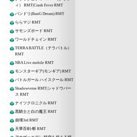
ィ） RMT|Crash Fever RMT
バンドリ(BanG Dream) RMT
ららマジ RMT
サモンズボード RMT
ワールドチェイン RMT
TERRA BATTLE（テラバトル）
RMT
NBA Live mobile RMT
モンスターギア(モンギア) RMT
バトルガール ハイスクール RMT
Shadowverse RMT|シャドウバー
ス RMT
ナイツクロニクル RMT
黒騎士と白の魔王 RMT
崩壊3rd RMT
天華百剣-斬 RMT