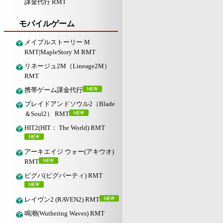
課金代行 RMT
モバイルゲーム
メイプルストーリー M
RMT|MapleStory M RMT
リネージュ2M（Lineage2M）
RMT
携帯ゲーム課金代行
ブレイドアンドソウル2（Blade
＆Soul2） RMT
HIT2(HIT： The World) RMT
アーキエイジ ウォー(アキウオ)
RMT
ピグパ(ピグパーティ) RMT
レイヴン2 (RAVEN2) RMT
鳴潮(Wuthering Waves) RMT