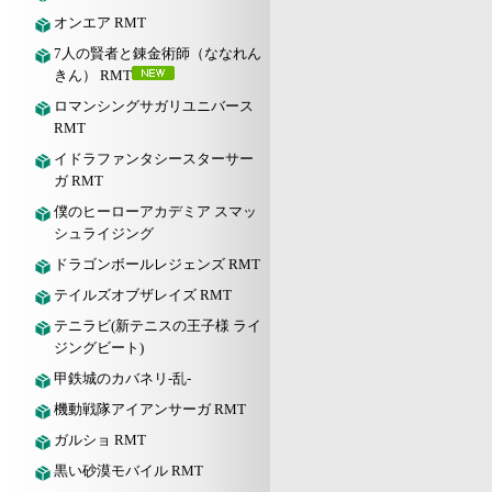
オンエア RMT
7人の賢者と錬金術師（ななれん
きん） RMT
ロマンシングサガリユニバース
RMT
イドラファンタシースターサー
ガ RMT
僕のヒーローアカデミア スマッ
シュライジング
ドラゴンボールレジェンズ RMT
テイルズオブザレイズ RMT
テニラビ(新テニスの王子様 ライ
ジングビート)
甲鉄城のカバネリ-乱-
機動戦隊アイアンサーガ RMT
ガルショ RMT
黒い砂漠モバイル RMT