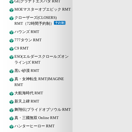
GE|グラナドエスパダ RMT
MOEマスターオブエピック RMT
クローザーズ(CLOSERS)
RMT（72時間予約制）
ハウンズ RMT
777タウン RMT
C9 RMT
ESO(エルダースクロールズオン
ライン)ズ RMT
黒い砂漠 RMT
真・女神転生 RMT|IMAGINE
RMT
大航海時代 RMT
新天上碑 RMT
舞翔伝|プライドオブソウル RMT
真・三國無双 Online RMT
ハンターヒーロー RMT