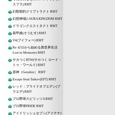
スフラ) RMT
幻獣契約クリプトラクト RMT
幻想神域2-AURA KINGDOM RMT
ドラゴンクエストタクト RMT
装甲娘(そうむす) RMT
V4(ブイフォー) RMT
Re:ゼロから始める異世界生活
Lost in Memories RMT
サカつくRTW(サカつく ロード・
トゥ・ワールド) RMT
原神（Genshin） RMT
Escape from Tarkov(EFT) RMT
レッド：プライドオブエデン(プ
ラエデ) RMT
プロ野球スピリッツA RMT
プロ野球PRIDE RMT
アイドリッシュセブン(アイナナ)