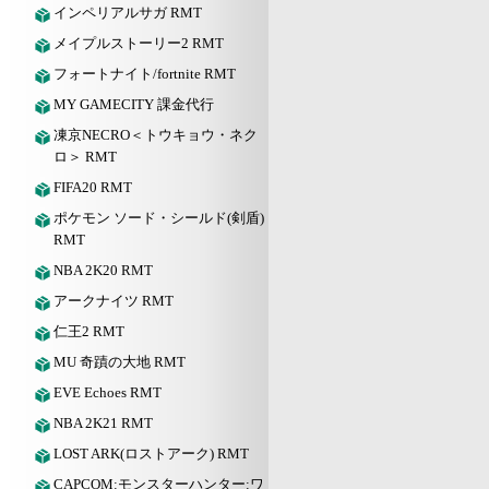
インペリアルサガ RMT
メイプルストーリー2 RMT
フォートナイト/fortnite RMT
MY GAMECITY 課金代行
凍京NECRO＜トウキョウ・ネク
ロ＞ RMT
FIFA20 RMT
ポケモン ソード・シールド(剣盾)
RMT
NBA 2K20 RMT
アークナイツ RMT
仁王2 RMT
MU 奇蹟の大地 RMT
EVE Echoes RMT
NBA 2K21 RMT
LOST ARK(ロストアーク) RMT
CAPCOM:モンスターハンター:ワ