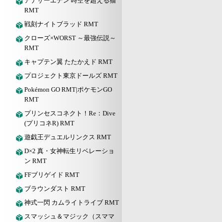
アナザーエデン 時空を超える猫
RMT
戦刻ナイトブラッド RMT
クローズ×WORST ～最強伝説～
RMT
キャプテン翼 たたかえド RMT
プロジェクト東京ドールズ RMT
Pokémon GO RMT|ポケモンGO
RMT
プリンセスコネクト！Re：Dive
(プリコネR) RMT
遊戯王デュエルリンクス RMT
D×2 真・女神転生リベレーショ
ン RMT
FFブリゲイド RMT
ブラウンダスト RMT
神式一閃 カムライトライブ RMT
スマッシュ＆マジック（スママ