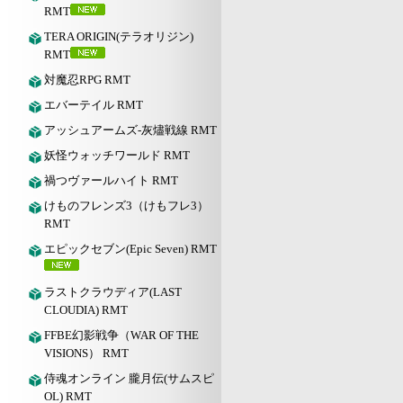
RMT
TERA ORIGIN(テラオリジン)
RMT
対魔忍RPG RMT
エバーテイル RMT
アッシュアームズ‐灰燼戦線 RMT
妖怪ウォッチワールド RMT
禍つヴァールハイト RMT
けものフレンズ3（けもフレ3）
RMT
エピックセブン(Epic Seven) RMT
ラストクラウディア(LAST
CLOUDIA) RMT
FFBE幻影戦争（WAR OF THE
VISIONS） RMT
侍魂オンライン 朧月伝(サムスピ
OL) RMT