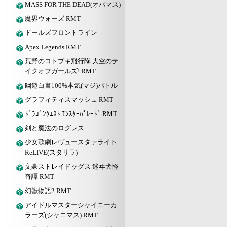
MASS FOR THE DEAD(オバマス)
魔界ウォーズ RMT
ドールズフロントライン
Apex Legends RMT
荒野のコトブキ飛行隊 大空のテ
イクオフガールズ! RMT
幽遊白書100%本気(マジ)バトル
グラフィティスマッシュ RMT
ﾄﾞﾗｺﾞﾝｸｴｽﾄ ﾓﾝｽﾀｰﾊﾟﾚｰﾄﾞ RMT
剣と魔法のログレス
少女歌劇レヴュースタァライト
ReLIVE(スタリラ)
文豪ストレイドッグス 迷ヰ犬怪
奇譚 RMT
幻獣物語2 RMT
アイドルマスターシャイニーカ
ラーズ(シャニマス) RMT