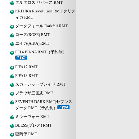
タルタロス:リバース RMT
KRITIKA R:evolution RMT|クリテ
ィカ RMT
ダークフォール|Darkfall RMT
ローズ(ROSE) RMT
エイカ(AIKA) RMT
FF14 EU/NA RMT（予約制）
FIFA17 RMT
FIFA18 RMT
スカーレットブレイド RMT
ブラウザ三国志 RMT
SEVENTH DARK RMT|セブンス
ダーク RMT（予約制）
ミラーウォー RMT
BLESS(ブレス) RMT
巨商伝 RMT