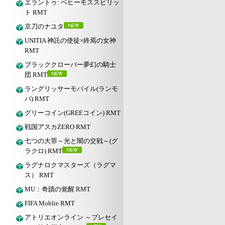
エラントゥ: ベヒーモススピリッ
ト RMT
京刀のナユタ
UNITIA 神託の使徒×終焉の女神
RMT
ブラッククローバー夢幻の騎士
団 RMT
ラングリッサーモバイル(ランモ
バ) RMT
グリーコイン(GREEコイン) RMT
戦国アスカZERO RMT
七つの大罪～光と闇の交戦～(グ
ラクロ) RMT
ラグナロクマスターズ（ラグマ
ス） RMT
MU：奇蹟の覚醒 RMT
FIFA Moblie RMT
アトリエオンライン ～ブレセイ