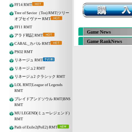
FF14 RMT
Tree of Savior（Tos) RMT|ツリー
オブセイヴァー RMT
FF11 RMT
Game News
アラド戦記 RMT
Game RankNews
CABAL_カバル RMT
PSO2 RMT
リネージュ RMT
リネージュ2 RMT
リネージュ2 クラシック RMT
LOL RMT|League of Legends
RMT
ブレイドアンドソウル RMT|BNS
RMT
MU LEGEND(ミューレジェンド)
RMT
Path of Exile2(PoE2) RMT