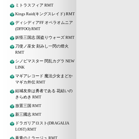
ミトラスフィア RMT
Kings Raid(キングスレイド) RMT
ディシディアFF オペラオムニア
(DFFOO) RMT
妖怪三国志 国盗りウォーズ RMT
刀使ノ巫女 刻みし一閃の燈火
RMT
シノビマスター 閃乱カグラ NEW
LINK
マギアレコード 魔法少女まどか
マギカ外伝 RMT
結城友奈は勇者である 花結いの
きらめき RMT
放置三国 RMT
新三國志 RMT
ドラガリアロスト(DRAGALIA
LOST) RMT
蒼青のミラージュ RMT