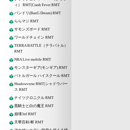
ィ） RMT|Crash Fever RMT
バンドリ(BanG Dream) RMT
ららマジ RMT
サモンズボード RMT
ワールドチェイン RMT
TERRA BATTLE（テラバトル）
RMT
NBA Live mobile RMT
モンスターギア(モンギア) RMT
バトルガール ハイスクール RMT
Shadowverse RMT|シャドウバー
ス RMT
ナイツクロニクル RMT
黒騎士と白の魔王 RMT
崩壊3rd RMT
天華百剣-斬 RMT