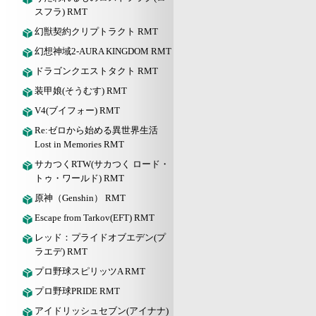
スフラ) RMT
幻獣契約クリプトラクト RMT
幻想神域2-AURA KINGDOM RMT
ドラゴンクエストタクト RMT
装甲娘(そうむす) RMT
V4(ブイフォー) RMT
Re:ゼロから始める異世界生活
Lost in Memories RMT
サカつくRTW(サカつく ロード・
トゥ・ワールド) RMT
原神（Genshin） RMT
Escape from Tarkov(EFT) RMT
レッド：プライドオブエデン(プ
ラエデ) RMT
プロ野球スピリッツA RMT
プロ野球PRIDE RMT
アイドリッシュセブン(アイナナ)