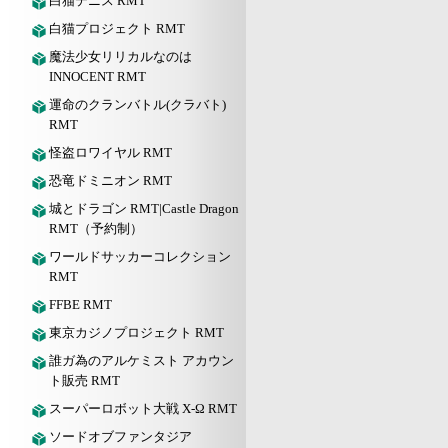
白猫テニス RMT
白猫プロジェクト RMT
魔法少女リリカルなのは
INNOCENT RMT
運命のクランバトル(クラバト)
RMT
怪盗ロワイヤル RMT
恐竜ドミニオン RMT
城とドラゴン RMT|Castle Dragon
RMT（予約制）
ワールドサッカーコレクション
RMT
FFBE RMT
東京カジノプロジェクト RMT
誰ガ為のアルケミスト アカウン
ト販売 RMT
スーパーロボット大戦 X-Ω RMT
ソードオブファンタジア