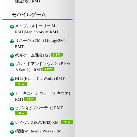
課金代行 RMT
モバイルゲーム
メイプルストーリー M
RMT|MapleStory M RMT
リネージュ2M（Lineage2M）
RMT
携帯ゲーム課金代行
ブレイドアンドソウル2（Blade
＆Soul2） RMT
HIT2(HIT： The World) RMT
アーキエイジ ウォー(アキウオ)
RMT
ピグパ(ピグパーティ) RMT
レイヴン2 (RAVEN2) RMT
鳴潮(Wuthering Waves) RMT