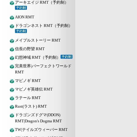
アーキエイジ RMT（予約制）
AION RMT
ドラゴンネスト RMT（予約制）
メイプルストーリー RMT
信長の野望 RMT
幻想神域 RMT（予約制）
完美世界|パーフェクトワールド
RMT
マビノギ RMT
マビノギ英雄伝 RMT
ラテール RMT
Rust(ラスト) RMT
ドラゴンズドグマ(DDON)
RMT|Dragon's Dogma RMT
TW|テイルズウィーバー RMT