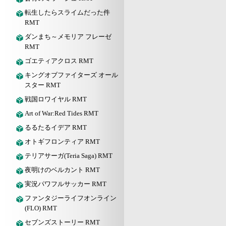
転生したらスライムだった件
RMT
ダンまち～メモリア フレーゼ
RMT
ゴエティアクロス RMT
キングオブファイターズ オール
スター RMT
戦国ロワイヤル RMT
Art of War:Red Tides RMT
るるたるイデア RMT
オトギフロンティア RMT
テリアサーガ(Teria Saga) RMT
夜明けのベルカント RMT
実況パワフルサッカー RMT
ファンタジーライフオンライン
(FLO) RMT
セブンズストーリー RMT