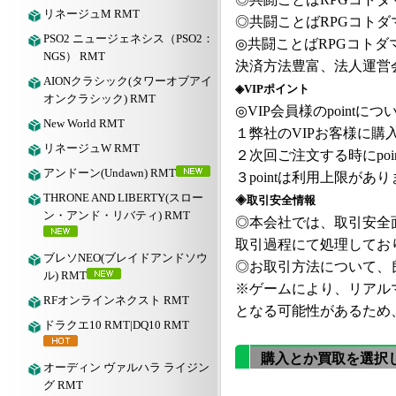
リネージュM RMT
◎
共闘ことば
RPGコトダ
PSO2 ニュージェネシス（PSO2：
◎
共闘ことば
RPGコトダ
NGS） RMT
決済方法豊富、法人運営
AIONクラシック(タワーオブアイ
◈VIPポイント
オンクラシック) RMT
◎VIP会員様のpointにつ
New World RMT
１弊社の
VIPお客様に購入
リネージュW RMT
２次回ご注文する時にpoi
アンドーン(Undawn) RMT
３pointは利用上限が
THRONE AND LIBERTY(スロー
◈取引安全情報
ン・アンド・リバティ) RMT
◎本会社では、取引安全
取引過程にて処理してお
ブレソNEO(ブレイドアンドソウ
◎お取引方法について、良
ル) RMT
※ゲームにより、リアル
RFオンラインネクスト RMT
となる可能性があるため
ドラクエ10 RMT|DQ10 RMT
購入とか買取を選択
オーディン ヴァルハラ ライジン
グ RMT