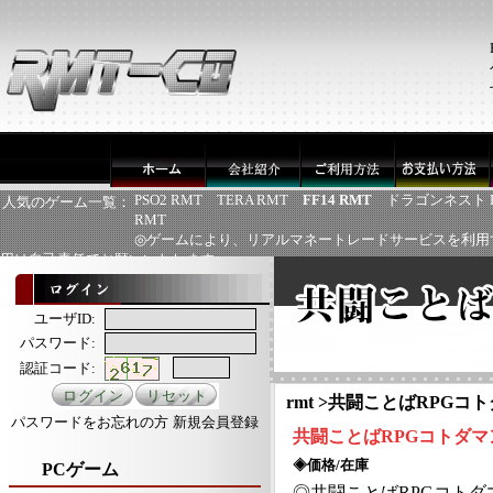
PSO2 RMT
TERA RMT
FF14 RMT
ドラゴンネスト 
人気のゲーム一覧：
RMT
◎ゲームにより、リアルマネートレードサービスを利用
用は自己責任でお願いいたします
ユーザID:
パスワード:
認証コード:
rmt
>
共闘ことばRPGコト
パスワードをお忘れの方
新規会員登録
共闘ことば
RPGコトダマ
◈価格/在庫
PCゲーム
◎
共闘ことば
RPGコトダ