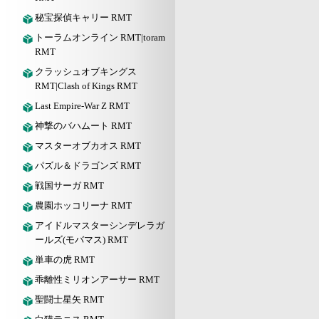
秘宝探偵キャリー RMT
トーラムオンライン RMT|toram
RMT
クラッシュオブキングス
RMT|Clash of Kings RMT
Last Empire-War Z RMT
神撃のバハムート RMT
マスターオブカオス RMT
パズル＆ドラゴンズ RMT
戦国サーガ RMT
農園ホッコリーナ RMT
アイドルマスターシンデレラガ
ールズ(モバマス) RMT
単車の虎 RMT
乖離性ミリオンアーサー RMT
聖闘士星矢 RMT