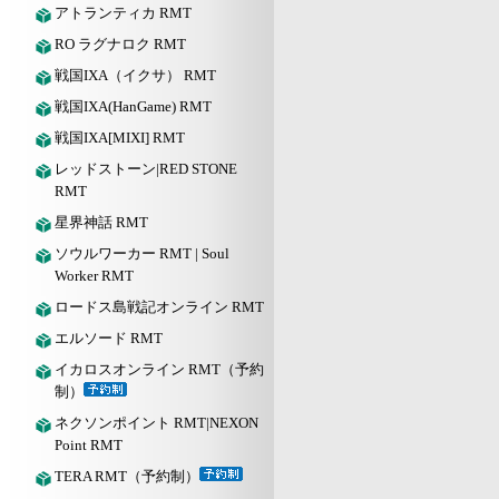
アトランティカ RMT
RO ラグナロク RMT
戦国IXA（イクサ） RMT
戦国IXA(HanGame) RMT
戦国IXA[MIXI] RMT
レッドストーン|RED STONE
RMT
星界神話 RMT
ソウルワーカー RMT | Soul
Worker RMT
ロードス島戦記オンライン RMT
エルソード RMT
イカロスオンライン RMT（予約
制）
ネクソンポイント RMT|NEXON
Point RMT
TERA RMT（予約制）