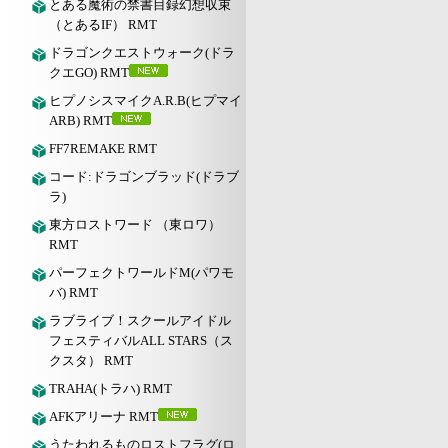
とある魔術の禁書目録幻想収束
（とあるIF） RMT
ドラゴンクエストウォーク(ドラ
クエGO) RMT
ヒプノシスマイクA.R.B(ヒプマイ
ARB) RMT
FF7REMAKE RMT
コード:ドラゴンブラッド(ドラブ
ラ)
東方ロストワード （東ロワ）
RMT
パーフェクトワールドM(パワモ
バ) RMT
ラブライブ！スクールアイドル
フェスティバルALL STARS（ス
クスタ） RMT
TRAHA(トラハ) RMT
AFKアリーナ RMT
うたわれるものロストフラグ(ロ