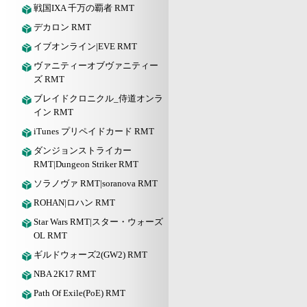
戦国IXA 千万の覇者 RMT
デカロン RMT
イブオンライン|EVE RMT
ヴァニティーオブヴァニティー
ズ RMT
ブレイドクロニクル_侍道オンラ
イン RMT
iTunes プリペイドカード RMT
ダンジョンストライカー
RMT|Dungeon Striker RMT
ソラノヴァ RMT|soranova RMT
ROHAN|ロハン RMT
Star Wars RMT|スター・ウォーズ
OL RMT
ギルドウォーズ2(GW2) RMT
NBA 2K17 RMT
Path Of Exile(PoE) RMT