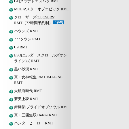
GE|グラナドエスパダ RMT
MOEマスターオブエピック RMT
クローザーズ(CLOSERS)
RMT（72時間予約制）
ハウンズ RMT
777タウン RMT
C9 RMT
ESO(エルダースクロールズオン
ライン)ズ RMT
黒い砂漠 RMT
真・女神転生 RMT|IMAGINE
RMT
大航海時代 RMT
新天上碑 RMT
舞翔伝|プライドオブソウル RMT
真・三國無双 Online RMT
ハンターヒーロー RMT