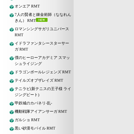
オンエア RMT
7人の賢者と錬金術師（ななれん
きん） RMT
ロマンシングサガリユニバース
RMT
イドラファンタシースターサー
ガ RMT
僕のヒーローアカデミア スマッ
シュライジング
ドラゴンボールレジェンズ RMT
テイルズオブザレイズ RMT
テニラビ(新テニスの王子様 ライ
ジングビート)
甲鉄城のカバネリ-乱-
機動戦隊アイアンサーガ RMT
ガルショ RMT
黒い砂漠モバイル RMT