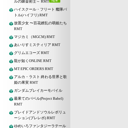
ルの錬金術士～ RMT
ハイスクール・フリート 艦隊バ
トル(ハイフリ) RMT
放置少女 〜百花繚乱の萌姫たち
RMT
マジカミ（MGCM) RMT
あいりすミスティリア RMT
グリムエコーズ RMT
龍が如くONLINE RMT
MT:EPIC ORDERS RMT
アルカ・ラスト 終わる世界と歌
姫の果実 RMT
ガンダムブレイカーモバイル
最果てのバベル(Project Babel)
RMT
ブレイドアンドソウルレボリュ
ーション(ブレレボ) RMT
ゆめいろファンタジーラテール