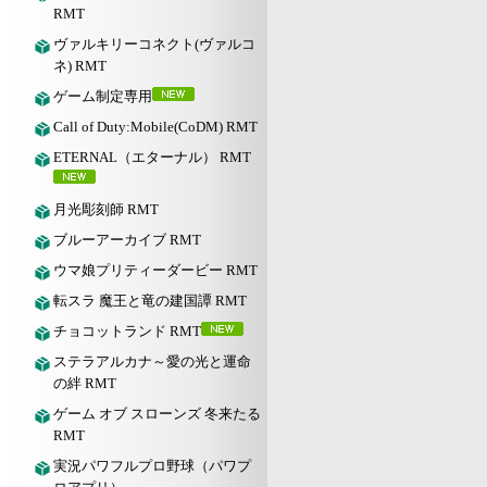
RMT
ヴァルキリーコネクト(ヴァルコ
ネ) RMT
ゲーム制定専用
Call of Duty:Mobile(CoDM) RMT
ETERNAL（エターナル） RMT
月光彫刻師 RMT
ブルーアーカイブ RMT
ウマ娘プリティーダービー RMT
転スラ 魔王と竜の建国譚 RMT
チョコットランド RMT
ステラアルカナ～愛の光と運命
の絆 RMT
ゲーム オブ スローンズ 冬来たる
RMT
実況パワフルプロ野球（パワプ