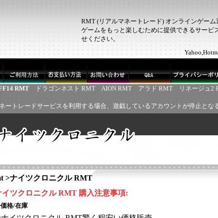
RMT (リアルマネートレード) オンラインゲー
ゲームをもっと楽しむために提供できるサービス！
せください。
Yahoo,H
FF14 RMT
ドラゴンネスト RMT
AION RMT
アラド RMT
リネージュ2 
ネートレードサービスを利用する場合、遊戯しているアカウントが停止とな
t
>
ナイツクロニクル RMT
ナイツクロニクル
RMT
購入注意事項
:
価格/在庫
◎
ナイツクロニクル
RMT
驚く程安い価格販売