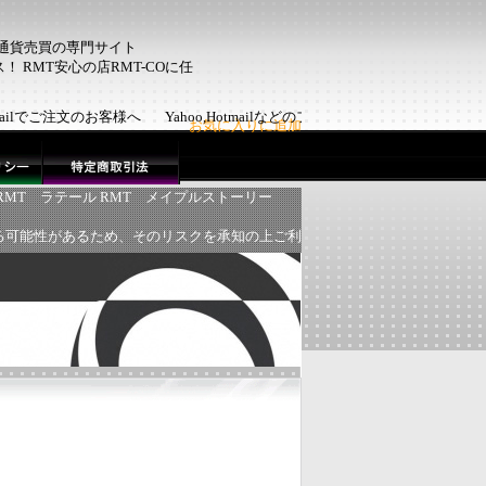
ム通貨売買の専門サイト
 RMT安心の店RMT-COに任
otmailでご注文のお客様へ Yahoo,Hotmailなどのフリーメールで
お気に入りに追加
RMT
ラテール RMT
メイプルストーリー
る可能性があるため、そのリスクを承知の上ご利