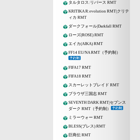
タルタロス:リバース RMT
KRITIKA R:evolution RMT|クリテ
ィカ RMT
ダークフォール|Darkfall RMT
ローズ(ROSE) RMT
エイカ(AIKA) RMT
FF14 EU/NA RMT（予約制）
FIFA17 RMT
FIFA18 RMT
スカーレットブレイド RMT
ブラウザ三国志 RMT
SEVENTH DARK RMT|セブンス
ダーク RMT（予約制）
ミラーウォー RMT
BLESS(ブレス) RMT
巨商伝 RMT