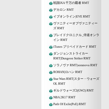
戦国IXA 千万の覇者 RMT
デカロン RMT
イブオンライン|EVE RMT
ヴァニティーオブヴァニティー
ズ RMT
ブレイドクロニクル_侍道オンラ
イン RMT
iTunes プリペイドカード RMT
ダンジョンストライカー
RMT|Dungeon Striker RMT
ソラノヴァ RMT|soranova RMT
ROHAN|ロハン RMT
Star Wars RMT|スター・ウォーズ
OL RMT
ギルドウォーズ2(GW2) RMT
NBA 2K17 RMT
Path Of Exile(PoE) RMT