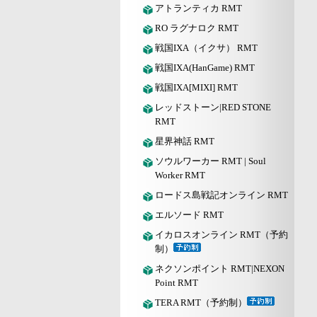
アトランティカ RMT
RO ラグナロク RMT
戦国IXA（イクサ） RMT
戦国IXA(HanGame) RMT
戦国IXA[MIXI] RMT
レッドストーン|RED STONE
RMT
星界神話 RMT
ソウルワーカー RMT | Soul
Worker RMT
ロードス島戦記オンライン RMT
エルソード RMT
イカロスオンライン RMT（予約
制）
ネクソンポイント RMT|NEXON
Point RMT
TERA RMT（予約制）