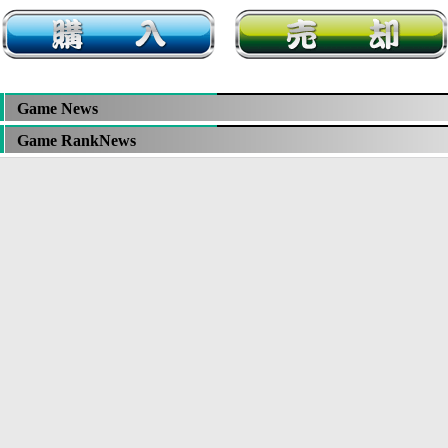
Game News
Game RankNews