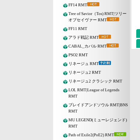
FF14 RMT
Tree of Savior（Tos) RMT|ツリー
オブセイヴァー RMT
FF11 RMT
アラド戦記 RMT
CABAL_カバル RMT
PSO2 RMT
リネージュ RMT
リネージュ2 RMT
リネージュ2 クラシック RMT
LOL RMT|League of Legends
RMT
ブレイドアンドソウル RMT|BNS
RMT
MU LEGEND(ミューレジェンド)
RMT
Path of Exile2(PoE2) RMT