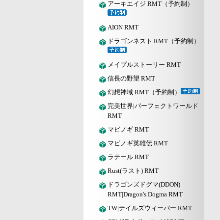
アーキエイジ RMT（予約制）
AION RMT
ドラゴンネスト RMT（予約制）
メイプルストーリー RMT
信長の野望 RMT
幻想神域 RMT（予約制）
完美世界|パーフェクトワールド
RMT
マビノギ RMT
マビノギ英雄伝 RMT
ラテール RMT
Rust(ラスト) RMT
ドラゴンズドグマ(DDON)
RMT|Dragon's Dogma RMT
TW|テイルズウィーバー RMT