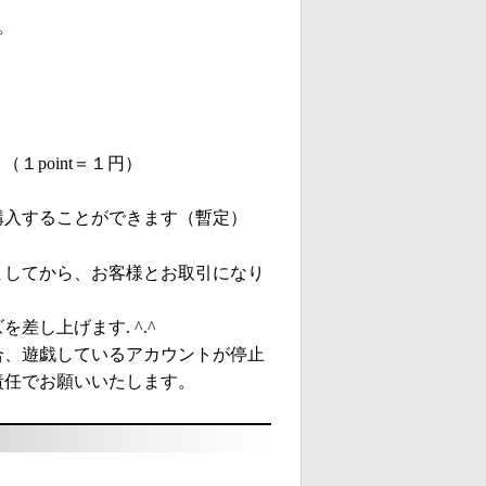
。
（１point＝１円）
を購入することができます（暫定）
ましてから、お客様とお取引になり
し上げます. ^.^
合、遊戯しているアカウントが停止
責任でお願いいたします。