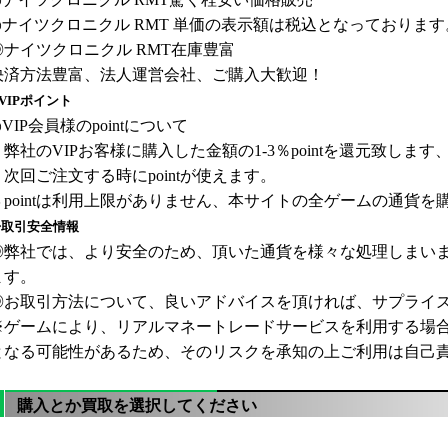
◎
ナイツクロニクル
RMT
単価の表示額は税込となっております
◎
ナイツクロニクル
RMT
在庫豊富
決済方法豊富、法人運営会社、ご購入大歓迎！
VIPポイント
VIP会員様のpointについて
１弊社の
VIPお客様に購入した金額の1-3％pointを還元致します、
２次回ご注文する時にpointが使えます。
３pointは利用上限がありません、本サイトの全ゲームの通貨
◈取引安全情報
◎弊社では、より安全のため、頂いた通貨を様々な処理しまい
ます。
◎お取引方法について、良いアドバイスを頂ければ、サプライズを差
※ゲームにより、リアルマネートレードサービスを利用する場
となる可能性があるため、そのリスクを承知の上ご利用は自己
購入とか買取を選択してください