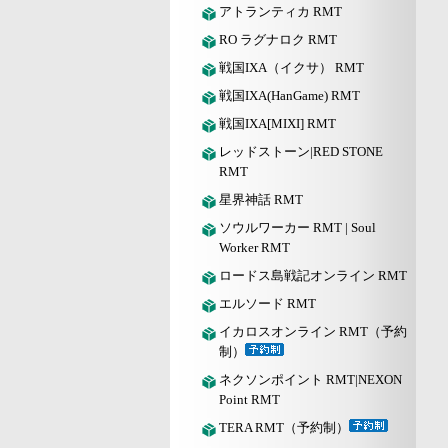
アトランティカ RMT
RO ラグナロク RMT
戦国IXA（イクサ） RMT
戦国IXA(HanGame) RMT
戦国IXA[MIXI] RMT
レッドストーン|RED STONE
RMT
星界神話 RMT
ソウルワーカー RMT | Soul
Worker RMT
ロードス島戦記オンライン RMT
エルソード RMT
イカロスオンライン RMT（予約
制）
ネクソンポイント RMT|NEXON
Point RMT
TERA RMT（予約制）