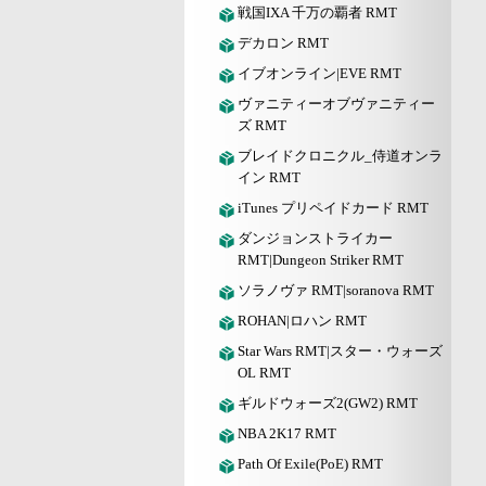
戦国IXA 千万の覇者 RMT
デカロン RMT
イブオンライン|EVE RMT
ヴァニティーオブヴァニティー
ズ RMT
ブレイドクロニクル_侍道オンラ
イン RMT
iTunes プリペイドカード RMT
ダンジョンストライカー
RMT|Dungeon Striker RMT
ソラノヴァ RMT|soranova RMT
ROHAN|ロハン RMT
Star Wars RMT|スター・ウォーズ
OL RMT
ギルドウォーズ2(GW2) RMT
NBA 2K17 RMT
Path Of Exile(PoE) RMT