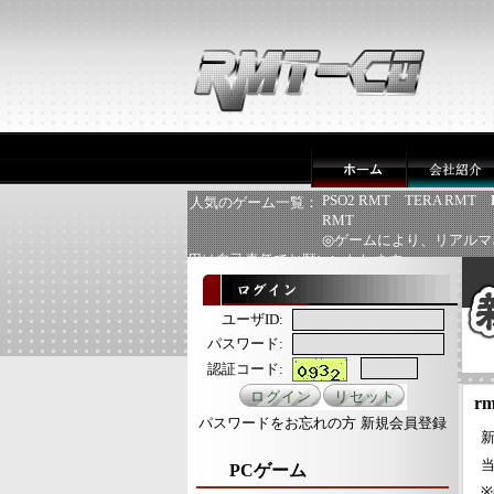
PSO2 RMT
TERA RMT
人気のゲーム一覧：
RMT
◎ゲームにより、リアルマ
用は自己責任でお願いいたします
ユーザID:
パスワード:
認証コード:
rm
パスワードをお忘れの方
新規会員登録
新
PCゲーム