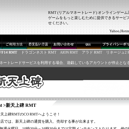
RMT (リアルマネートレード) オンラインゲー
ゲームをもっと楽しむために提供できるサービス！
せください。
Yahoo,H
FF14 RMT
ドラゴンネスト RMT
AION RMT
アラド RMT
リネージュ2 
ネートレードサービスを利用する場合、遊戯しているアカウントが停止とな
t
>
新天上碑 RMT
天上碑RMTのCO RMTへようこそ！
当店では、新天上碑の通貨を購入、売却する事が出来ます。
※毎週火曜日 10時30分～16時30分までは定期メンテナンスとなります、他