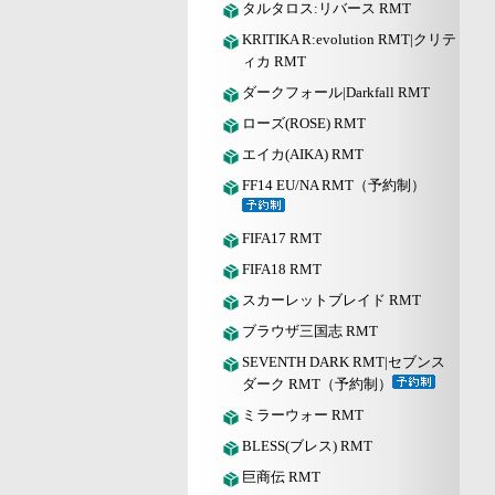
タルタロス:リバース RMT
KRITIKA R:evolution RMT|クリテ
ィカ RMT
ダークフォール|Darkfall RMT
ローズ(ROSE) RMT
エイカ(AIKA) RMT
FF14 EU/NA RMT（予約制）
FIFA17 RMT
FIFA18 RMT
スカーレットブレイド RMT
ブラウザ三国志 RMT
SEVENTH DARK RMT|セブンス
ダーク RMT（予約制）
ミラーウォー RMT
BLESS(ブレス) RMT
巨商伝 RMT