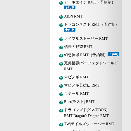
アーキエイジ RMT（予約制）
AION RMT
ドラゴンネスト RMT（予約制）
メイプルストーリー RMT
信長の野望 RMT
幻想神域 RMT（予約制）
完美世界|パーフェクトワールド
RMT
マビノギ RMT
マビノギ英雄伝 RMT
ラテール RMT
Rust(ラスト) RMT
ドラゴンズドグマ(DDON)
RMT|Dragon's Dogma RMT
TW|テイルズウィーバー RMT