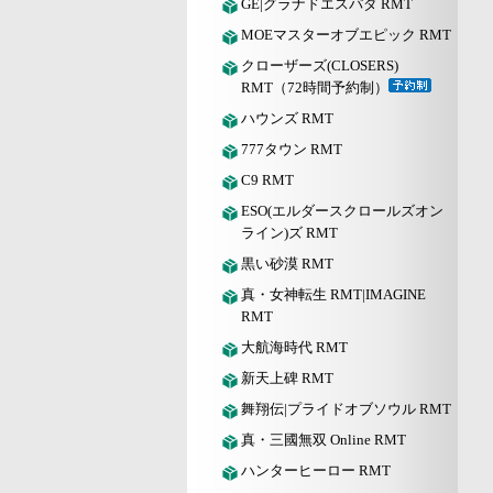
GE|グラナドエスパダ RMT
MOEマスターオブエピック RMT
クローザーズ(CLOSERS)
RMT（72時間予約制）
ハウンズ RMT
777タウン RMT
C9 RMT
ESO(エルダースクロールズオン
ライン)ズ RMT
黒い砂漠 RMT
真・女神転生 RMT|IMAGINE
RMT
大航海時代 RMT
新天上碑 RMT
舞翔伝|プライドオブソウル RMT
真・三國無双 Online RMT
ハンターヒーロー RMT