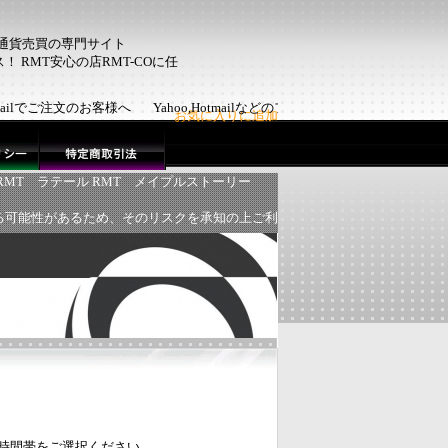
ム通貨売買の専門サイト
 RMT安心の店RMT-COに任
otmailでご注文のお客様へ Yahoo,Hotmailなどのフリーメール
お気に入りに追加
RMT
ラテール RMT
メイプルストーリー
る可能性があるため、そのリスクを承知の上ご利
の時間帯をご選択ください。