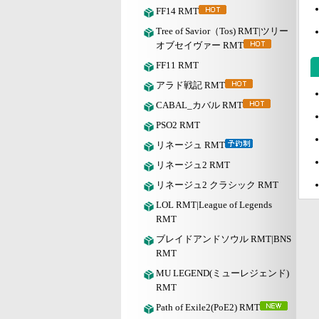
FF14 RMT
Tree of Savior（Tos) RMT|ツリー
オブセイヴァー RMT
FF11 RMT
アラド戦記 RMT
CABAL_カバル RMT
PSO2 RMT
リネージュ RMT
リネージュ2 RMT
リネージュ2 クラシック RMT
LOL RMT|League of Legends
RMT
ブレイドアンドソウル RMT|BNS
RMT
MU LEGEND(ミューレジェンド)
RMT
Path of Exile2(PoE2) RMT