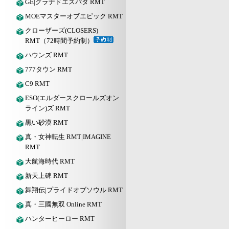
GE|グラナドエスパダ RMT
MOEマスターオブエピック RMT
クローザーズ(CLOSERS)
RMT（72時間予約制）
ハウンズ RMT
777タウン RMT
C9 RMT
ESO(エルダースクロールズオン
ライン)ズ RMT
黒い砂漠 RMT
真・女神転生 RMT|IMAGINE
RMT
大航海時代 RMT
新天上碑 RMT
舞翔伝|プライドオブソウル RMT
真・三國無双 Online RMT
ハンターヒーロー RMT