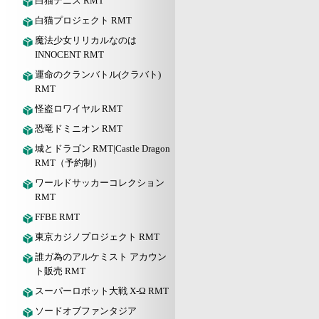
白猫テニス RMT
白猫プロジェクト RMT
魔法少女リリカルなのは
INNOCENT RMT
運命のクランバトル(クラバト)
RMT
怪盗ロワイヤル RMT
恐竜ドミニオン RMT
城とドラゴン RMT|Castle Dragon
RMT（予約制）
ワールドサッカーコレクション
RMT
FFBE RMT
東京カジノプロジェクト RMT
誰ガ為のアルケミスト アカウン
ト販売 RMT
スーパーロボット大戦 X-Ω RMT
ソードオブファンタジア