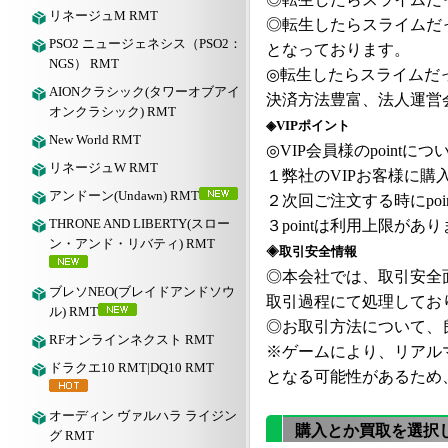
リネージュM RMT
◎
転生したらスライムだ
PSO2 ニュージェネシス（PSO2：
となっております。
NGS） RMT
◎
転生したらスライムだ
AIONクラシック(タワーオブアイ
決済方法豊富、法人運営
オンクラシック) RMT
◈VIPポイント
New World RMT
◎VIP会員様のpointにつ
リネージュW RMT
１弊社の
VIPお客様に購入
アンドーン(Undawn) RMT
２次回ご注文する時にpoi
THRONE AND LIBERTY(スロー
３pointは利用上限が
ン・アンド・リバティ) RMT
◈取引安全情報
◎本会社では、取引安全
ブレソNEO(ブレイドアンドソウ
取引過程にて処理してお
ル) RMT
◎お取引方法について、良
RFオンラインネクスト RMT
※ゲームにより、リアル
ドラクエ10 RMT|DQ10 RMT
となる可能性があるため
オーディン ヴァルハラ ライジン
購入とか買取を選択
グ RMT