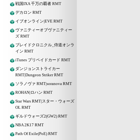
戦国IXA 千万の覇者 RMT
デカロン RMT
イブオンライン|EVE RMT
ヴァニティーオブヴァニティー
ズ RMT
ブレイドクロニクル_侍道オンラ
イン RMT
iTunes プリペイドカード RMT
ダンジョンストライカー
RMT|Dungeon Striker RMT
ソラノヴァ RMT|soranova RMT
ROHAN|ロハン RMT
Star Wars RMT|スター・ウォーズ
OL RMT
ギルドウォーズ2(GW2) RMT
NBA 2K17 RMT
Path Of Exile(PoE) RMT