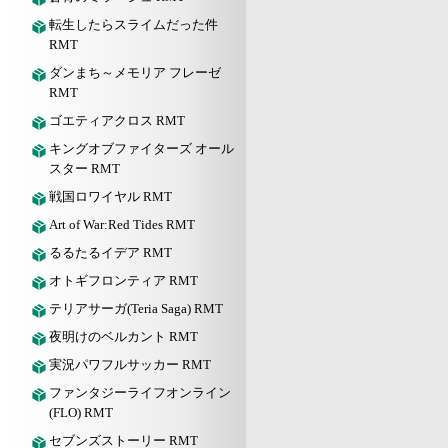
転生したらスライムだった件
RMT
ダンまち～メモリア フレーゼ
RMT
ゴエティアクロス RMT
キングオブファイターズ オール
スター RMT
戦国ロワイヤル RMT
Art of War:Red Tides RMT
るるたるイデア RMT
オトギフロンティア RMT
テリアサーガ(Teria Saga) RMT
夜明けのベルカント RMT
実況パワフルサッカー RMT
ファンタジーライフオンライン
(FLO) RMT
セブンズストーリー RMT