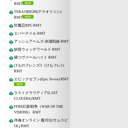
RMT
TERA ORIGIN(テラオリジン)
RMT
対魔忍RPG RMT
エバーテイル RMT
アッシュアームズ‐灰燼戦線 RMT
妖怪ウォッチワールド RMT
禍つヴァールハイト RMT
けものフレンズ3（けもフレ3）
RMT
エピックセブン(Epic Seven) RMT
ラストクラウディア(LAST
CLOUDIA) RMT
FFBE幻影戦争（WAR OF THE
VISIONS） RMT
侍魂オンライン 朧月伝(サムスピ
OL) RMT