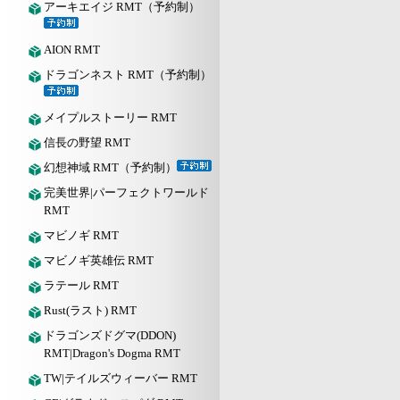
アーキエイジ RMT（予約制）
AION RMT
ドラゴンネスト RMT（予約制）
メイプルストーリー RMT
信長の野望 RMT
幻想神域 RMT（予約制）
完美世界|パーフェクトワールド
RMT
マビノギ RMT
マビノギ英雄伝 RMT
ラテール RMT
Rust(ラスト) RMT
ドラゴンズドグマ(DDON)
RMT|Dragon's Dogma RMT
TW|テイルズウィーバー RMT