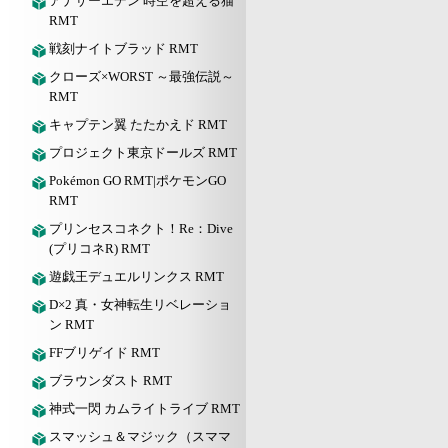
アナザーエデン 時空を超える猫
RMT
戦刻ナイトブラッド RMT
クローズ×WORST ～最強伝説～
RMT
キャプテン翼 たたかえド RMT
プロジェクト東京ドールズ RMT
Pokémon GO RMT|ポケモンGO
RMT
プリンセスコネクト！Re：Dive
(プリコネR) RMT
遊戯王デュエルリンクス RMT
D×2 真・女神転生リベレーショ
ン RMT
FFブリゲイド RMT
ブラウンダスト RMT
神式一閃 カムライトライブ RMT
スマッシュ＆マジック（スママ