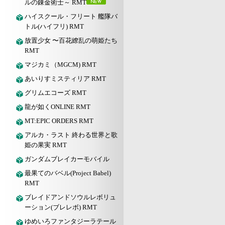
ルの錬金術士～ RMT
ハイスクール・フリート 艦隊バ
トル(ハイフリ) RMT
放置少女 〜百花繚乱の萌姫たち
RMT
マジカミ（MGCM) RMT
あいりすミスティリア RMT
グリムエコーズ RMT
龍が如くONLINE RMT
MT:EPIC ORDERS RMT
アルカ・ラスト 終わる世界と歌
姫の果実 RMT
ガンダムブレイカーモバイル
最果てのバベル(Project Babel)
RMT
ブレイドアンドソウルレボリュ
ーション(ブレレボ) RMT
ゆめいろファンタジーラテール