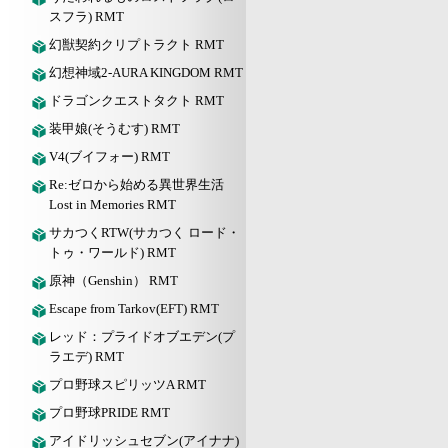
スフラ) RMT
幻獣契約クリプトラクト RMT
幻想神域2-AURA KINGDOM RMT
ドラゴンクエストタクト RMT
装甲娘(そうむす) RMT
V4(ブイフォー) RMT
Re:ゼロから始める異世界生活
Lost in Memories RMT
サカつくRTW(サカつく ロード・
トゥ・ワールド) RMT
原神（Genshin） RMT
Escape from Tarkov(EFT) RMT
レッド：プライドオブエデン(プ
ラエデ) RMT
プロ野球スピリッツA RMT
プロ野球PRIDE RMT
アイドリッシュセブン(アイナナ)