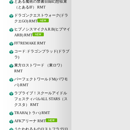
とある魔術の禁書目録幻想収束
（とあるIF） RMT
ドラゴンクエストウォーク(ドラ
クエGO) RMT
ヒプノシスマイクA.R.B(ヒプマイ
ARB) RMT
FF7REMAKE RMT
コード:ドラゴンブラッド(ドラブ
ラ)
東方ロストワード （東ロワ）
RMT
パーフェクトワールドM(パワモ
バ) RMT
ラブライブ！スクールアイドル
フェスティバルALL STARS（ス
クスタ） RMT
TRAHA(トラハ) RMT
AFKアリーナ RMT
うたわれるものロストフラグ(ロ