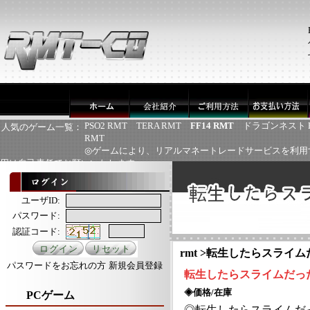
PSO2 RMT
TERA RMT
FF14 RMT
ドラゴンネスト 
人気のゲーム一覧：
RMT
◎ゲームにより、リアルマネートレードサービスを利用
用は自己責任でお願いいたします
ユーザID:
パスワード:
認証コード:
rmt
>
転生したらスライムだ
パスワードをお忘れの方
新規会員登録
転生したらスライムだっ
◈価格/在庫
PCゲーム
◎
転生したらスライムだ