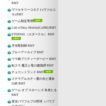
RMT
ヴァルキリーコネクト(ヴァルコ
ネ) RMT
ゲーム制定専用
Call of Duty:Mobile(CoDM) RMT
ETERNAL（エターナル） RMT
月光彫刻師 RMT
ブルーアーカイブ RMT
ウマ娘プリティーダービー RMT
転スラ 魔王と竜の建国譚 RMT
チョコットランド RMT
ステラアルカナ～愛の光と運命
の絆 RMT
ゲーム オブ スローンズ 冬来たる
RMT
実況パワフルプロ野球（パワプ