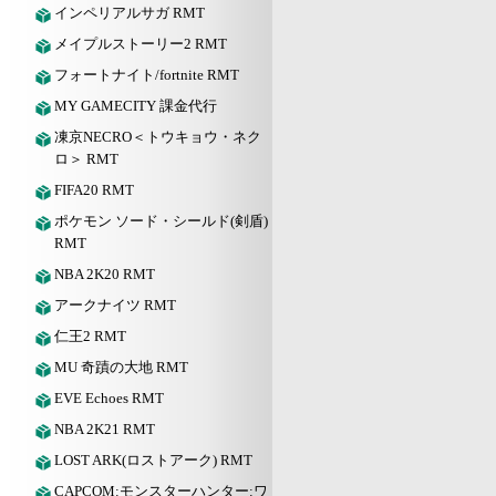
インペリアルサガ RMT
メイプルストーリー2 RMT
フォートナイト/fortnite RMT
MY GAMECITY 課金代行
凍京NECRO＜トウキョウ・ネク
ロ＞ RMT
FIFA20 RMT
ポケモン ソード・シールド(剣盾)
RMT
NBA 2K20 RMT
アークナイツ RMT
仁王2 RMT
MU 奇蹟の大地 RMT
EVE Echoes RMT
NBA 2K21 RMT
LOST ARK(ロストアーク) RMT
CAPCOM:モンスターハンター:ワ