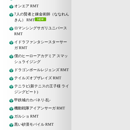
オンエア RMT
7人の賢者と錬金術師（ななれん
きん） RMT
ロマンシングサガリユニバース
RMT
イドラファンタシースターサー
ガ RMT
僕のヒーローアカデミア スマッ
シュライジング
ドラゴンボールレジェンズ RMT
テイルズオブザレイズ RMT
テニラビ(新テニスの王子様 ライ
ジングビート)
甲鉄城のカバネリ-乱-
機動戦隊アイアンサーガ RMT
ガルショ RMT
黒い砂漠モバイル RMT