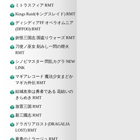
ミトラスフィア RMT
Kings Raid(キングスレイド) RMT
ディシディアFF オペラオムニア
(DFFOO) RMT
妖怪三国志 国盗りウォーズ RMT
刀使ノ巫女 刻みし一閃の燈火
RMT
シノビマスター 閃乱カグラ NEW
LINK
マギアレコード 魔法少女まどか
マギカ外伝 RMT
結城友奈は勇者である 花結いの
きらめき RMT
放置三国 RMT
新三國志 RMT
ドラガリアロスト(DRAGALIA
LOST) RMT
蒼青のミラージュ RMT