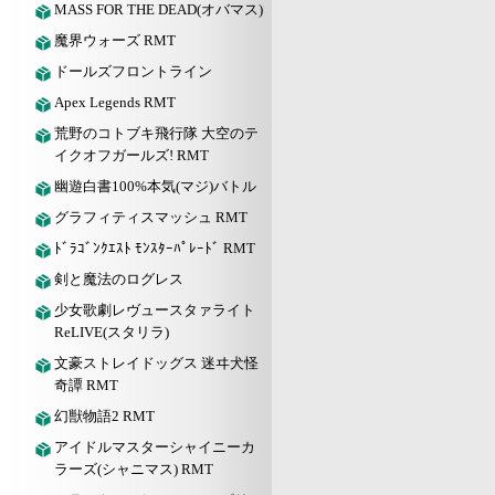
MASS FOR THE DEAD(オバマス)
魔界ウォーズ RMT
ドールズフロントライン
Apex Legends RMT
荒野のコトブキ飛行隊 大空のテ
イクオフガールズ! RMT
幽遊白書100%本気(マジ)バトル
グラフィティスマッシュ RMT
ﾄﾞﾗｺﾞﾝｸｴｽﾄ ﾓﾝｽﾀｰﾊﾟﾚｰﾄﾞ RMT
剣と魔法のログレス
少女歌劇レヴュースタァライト
ReLIVE(スタリラ)
文豪ストレイドッグス 迷ヰ犬怪
奇譚 RMT
幻獣物語2 RMT
アイドルマスターシャイニーカ
ラーズ(シャニマス) RMT