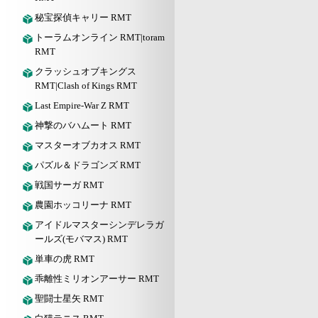
秘宝探偵キャリー RMT
トーラムオンライン RMT|toram
RMT
クラッシュオブキングス
RMT|Clash of Kings RMT
Last Empire-War Z RMT
神撃のバハムート RMT
マスターオブカオス RMT
パズル＆ドラゴンズ RMT
戦国サーガ RMT
農園ホッコリーナ RMT
アイドルマスターシンデレラガ
ールズ(モバマス) RMT
単車の虎 RMT
乖離性ミリオンアーサー RMT
聖闘士星矢 RMT