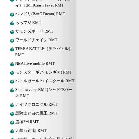
ィ） RMT|Crash Fever RMT
バンドリ(BanG Dream) RMT
ららマジ RMT
サモンズボード RMT
ワールドチェイン RMT
TERRA BATTLE（テラバトル）
RMT
NBA Live mobile RMT
モンスターギア(モンギア) RMT
バトルガール ハイスクール RMT
Shadowverse RMT|シャドウバー
ス RMT
ナイツクロニクル RMT
黒騎士と白の魔王 RMT
崩壊3rd RMT
天華百剣-斬 RMT