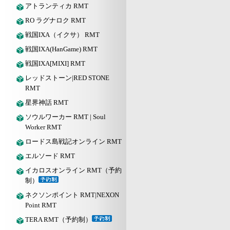
アトランティカ RMT
RO ラグナロク RMT
戦国IXA（イクサ） RMT
戦国IXA(HanGame) RMT
戦国IXA[MIXI] RMT
レッドストーン|RED STONE
RMT
星界神話 RMT
ソウルワーカー RMT | Soul
Worker RMT
ロードス島戦記オンライン RMT
エルソード RMT
イカロスオンライン RMT（予約
制）
ネクソンポイント RMT|NEXON
Point RMT
TERA RMT（予約制）