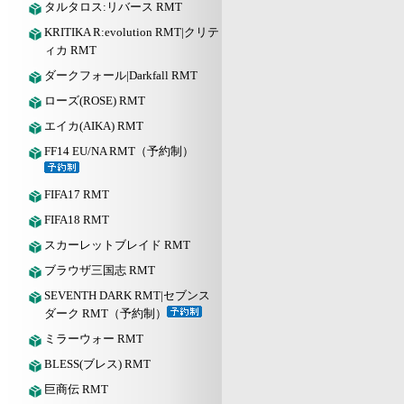
タルタロス:リバース RMT
KRITIKA R:evolution RMT|クリテ
ィカ RMT
ダークフォール|Darkfall RMT
ローズ(ROSE) RMT
エイカ(AIKA) RMT
FF14 EU/NA RMT（予約制）
FIFA17 RMT
FIFA18 RMT
スカーレットブレイド RMT
ブラウザ三国志 RMT
SEVENTH DARK RMT|セブンス
ダーク RMT（予約制）
ミラーウォー RMT
BLESS(ブレス) RMT
巨商伝 RMT