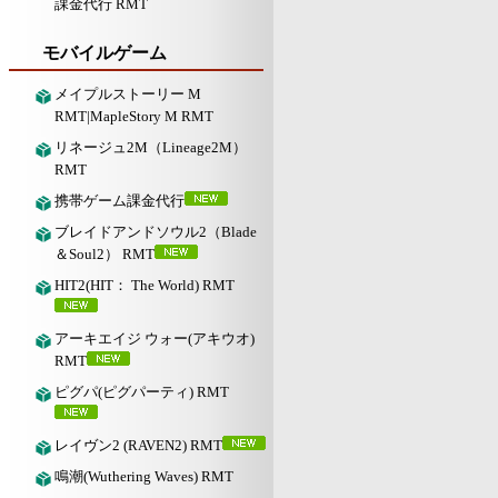
課金代行 RMT
モバイルゲーム
メイプルストーリー M
RMT|MapleStory M RMT
リネージュ2M（Lineage2M）
RMT
携帯ゲーム課金代行
ブレイドアンドソウル2（Blade
＆Soul2） RMT
HIT2(HIT： The World) RMT
アーキエイジ ウォー(アキウオ)
RMT
ピグパ(ピグパーティ) RMT
レイヴン2 (RAVEN2) RMT
鳴潮(Wuthering Waves) RMT