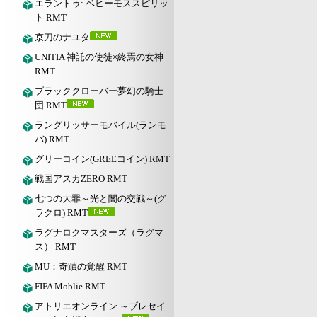
エラントゥ: ベヒーモススピリッ
ト RMT
京刀のナユタ
UNITIA 神託の使徒×終焉の女神
RMT
ブラッククローバー夢幻の騎士
団 RMT
ラングリッサーモバイル(ランモ
バ) RMT
グリーコイン(GREEコイン) RMT
戦国アスカZERO RMT
七つの大罪～光と闇の交戦～(グ
ラクロ) RMT
ラグナロクマスターズ（ラグマ
ス） RMT
MU：奇蹟の覚醒 RMT
FIFA Moblie RMT
アトリエオンライン ～ブレセイ