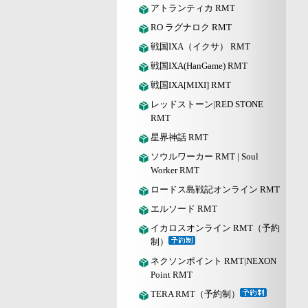
アトランティカ RMT
RO ラグナロク RMT
戦国IXA（イクサ） RMT
戦国IXA(HanGame) RMT
戦国IXA[MIXI] RMT
レッドストーン|RED STONE
RMT
星界神話 RMT
ソウルワーカー RMT | Soul
Worker RMT
ロードス島戦記オンライン RMT
エルソード RMT
イカロスオンライン RMT（予約
制）
ネクソンポイント RMT|NEXON
Point RMT
TERA RMT（予約制）