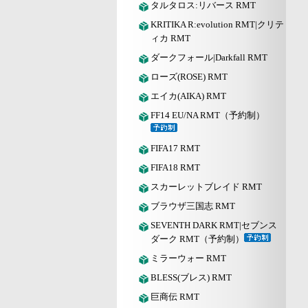
タルタロス:リバース RMT
KRITIKA R:evolution RMT|クリテ
ィカ RMT
ダークフォール|Darkfall RMT
ローズ(ROSE) RMT
エイカ(AIKA) RMT
FF14 EU/NA RMT（予約制）
FIFA17 RMT
FIFA18 RMT
スカーレットブレイド RMT
ブラウザ三国志 RMT
SEVENTH DARK RMT|セブンス
ダーク RMT（予約制）
ミラーウォー RMT
BLESS(ブレス) RMT
巨商伝 RMT