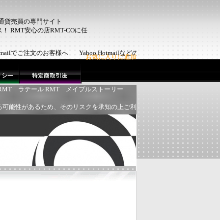
ム通貨売買の専門サイト
 RMT安心の店RMT-COに任
Hotmailでご注文のお客様へ Yahoo,Hotmailなどのフリーメール
お気に入りに追加
RMT
ラテール RMT
メイプルストーリー
る可能性があるため、そのリスクを承知の上ご利