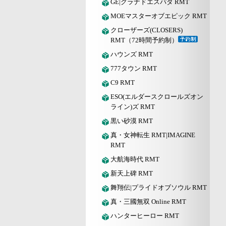
GE|グラナドエスパダ RMT
MOEマスターオブエピック RMT
クローザーズ(CLOSERS)
RMT（72時間予約制）
ハウンズ RMT
777タウン RMT
C9 RMT
ESO(エルダースクロールズオン
ライン)ズ RMT
黒い砂漠 RMT
真・女神転生 RMT|IMAGINE
RMT
大航海時代 RMT
新天上碑 RMT
舞翔伝|プライドオブソウル RMT
真・三國無双 Online RMT
ハンターヒーロー RMT