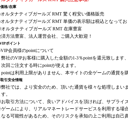
価格/在庫
◎
オルタナティブガールズ
RMT 驚く程安い価格販売
◎
オルタナティブガールズ
RMT 単価の表示額は税込となって
◎
オルタナティブガールズ
RMT 在庫豊富
決済方法豊富、法人運営会社、ご購入大歓迎！
VIPポイント
VIP会員様のpointについて
１弊社のVIPお客様に購入した金額の1-3％pointを還元致します、
２次回ご注文する時にpointが使えます。
３pointは利用上限がありません、本サイトの全ゲームの通貨
◈取引安全情報
◎弊社では、より安全のため、頂いた通貨を様々な処理しまい
ます。
◎お取引方法について、良いアドバイスを頂ければ、サプライズを差
※ゲームにより、リアルマネートレードサービスを利用する場
となる可能性があるため、そのリスクを承知の上ご利用は自己