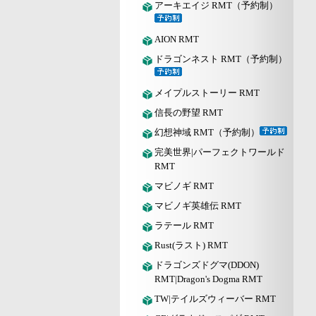
アーキエイジ RMT（予約制）
AION RMT
ドラゴンネスト RMT（予約制）
メイプルストーリー RMT
信長の野望 RMT
幻想神域 RMT（予約制）
完美世界|パーフェクトワールド
RMT
マビノギ RMT
マビノギ英雄伝 RMT
ラテール RMT
Rust(ラスト) RMT
ドラゴンズドグマ(DDON)
RMT|Dragon's Dogma RMT
TW|テイルズウィーバー RMT