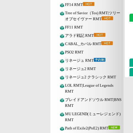
FF14 RMT
Tree of Savior（Tos) RMT|ツリー
オブセイヴァー RMT
FF11 RMT
アラド戦記 RMT
CABAL_カバル RMT
PSO2 RMT
リネージュ RMT
リネージュ2 RMT
リネージュ2 クラシック RMT
LOL RMT|League of Legends
RMT
ブレイドアンドソウル RMT|BNS
RMT
MU LEGEND(ミューレジェンド)
RMT
Path of Exile2(PoE2) RMT