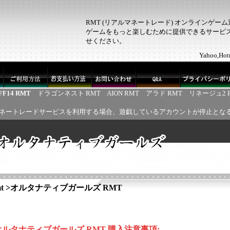
RMT (リアルマネートレード) オンラインゲー
ゲームをもっと楽しむために提供できるサービス！
せください。
Yahoo,
FF14 RMT
ドラゴンネスト RMT
AION RMT
アラド RMT
リネージュ2 
ネートレードサービスを利用する場合、遊戯しているアカウントが停止とな
t
>
オルタナティブガールズ RMT
オルタナティブガールズ
RMT 購入注意事項: