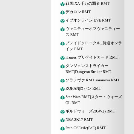
戦国IXA 千万の覇者 RMT
デカロン RMT
イブオンライン|EVE RMT
ヴァニティーオブヴァニティー
ズ RMT
ブレイドクロニクル_侍道オンラ
イン RMT
iTunes プリペイドカード RMT
ダンジョンストライカー
RMT|Dungeon Striker RMT
ソラノヴァ RMT|soranova RMT
ROHAN|ロハン RMT
Star Wars RMT|スター・ウォーズ
OL RMT
ギルドウォーズ2(GW2) RMT
NBA 2K17 RMT
Path Of Exile(PoE) RMT