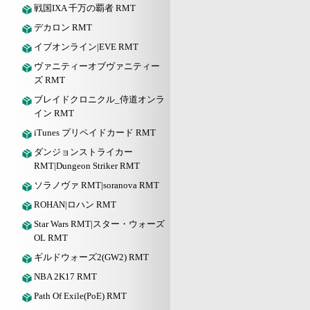
戦国IXA 千万の覇者 RMT
デカロン RMT
イブオンライン|EVE RMT
ヴァニティーオブヴァニティー
ズ RMT
ブレイドクロニクル_侍道オンラ
イン RMT
iTunes プリペイドカード RMT
ダンジョンストライカー
RMT|Dungeon Striker RMT
ソラノヴァ RMT|soranova RMT
ROHAN|ロハン RMT
Star Wars RMT|スター・ウォーズ
OL RMT
ギルドウォーズ2(GW2) RMT
NBA 2K17 RMT
Path Of Exile(PoE) RMT