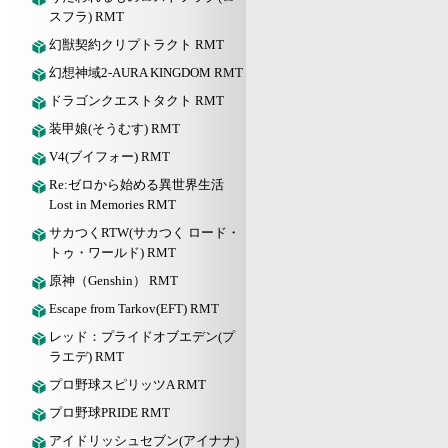
スフラ) RMT
幻獣契約クリプトラクト RMT
幻想神域2-AURA KINGDOM RMT
ドラゴンクエストタクト RMT
装甲娘(そうむす) RMT
V4(ブイフォー) RMT
Re:ゼロから始める異世界生活
Lost in Memories RMT
サカつくRTW(サカつく ロード・
トゥ・ワールド) RMT
原神（Genshin） RMT
Escape from Tarkov(EFT) RMT
レッド：プライドオブエデン(プ
ラエデ) RMT
プロ野球スピリッツA RMT
プロ野球PRIDE RMT
アイドリッシュセブン(アイナナ)