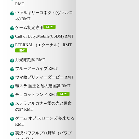
RMT
ヴァルキリーコネクト(ヴァルコ
ネ) RMT
ゲーム制定専用
Call of Duty:Mobile(CoDM) RMT
ETERNAL（エターナル） RMT
月光彫刻師 RMT
ブルーアーカイブ RMT
ウマ娘プリティーダービー RMT
転スラ 魔王と竜の建国譚 RMT
チョコットランド RMT
ステラアルカナ～愛の光と運命
の絆 RMT
ゲーム オブ スローンズ 冬来たる
RMT
実況パワフルプロ野球（パワプ