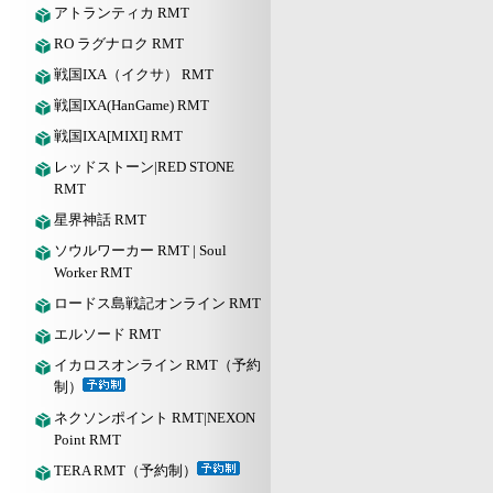
アトランティカ RMT
RO ラグナロク RMT
戦国IXA（イクサ） RMT
戦国IXA(HanGame) RMT
戦国IXA[MIXI] RMT
レッドストーン|RED STONE
RMT
星界神話 RMT
ソウルワーカー RMT | Soul
Worker RMT
ロードス島戦記オンライン RMT
エルソード RMT
イカロスオンライン RMT（予約
制）
ネクソンポイント RMT|NEXON
Point RMT
TERA RMT（予約制）