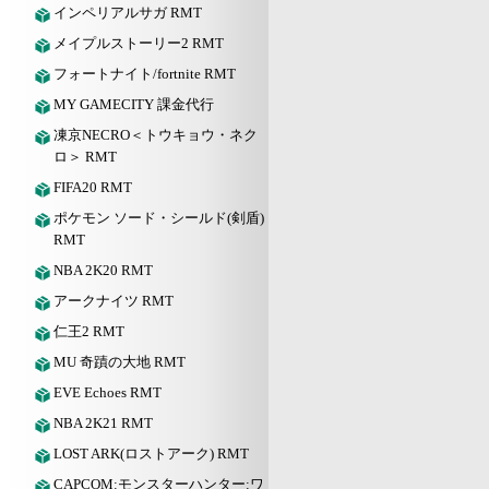
インペリアルサガ RMT
メイプルストーリー2 RMT
フォートナイト/fortnite RMT
MY GAMECITY 課金代行
凍京NECRO＜トウキョウ・ネク
ロ＞ RMT
FIFA20 RMT
ポケモン ソード・シールド(剣盾)
RMT
NBA 2K20 RMT
アークナイツ RMT
仁王2 RMT
MU 奇蹟の大地 RMT
EVE Echoes RMT
NBA 2K21 RMT
LOST ARK(ロストアーク) RMT
CAPCOM:モンスターハンター:ワ