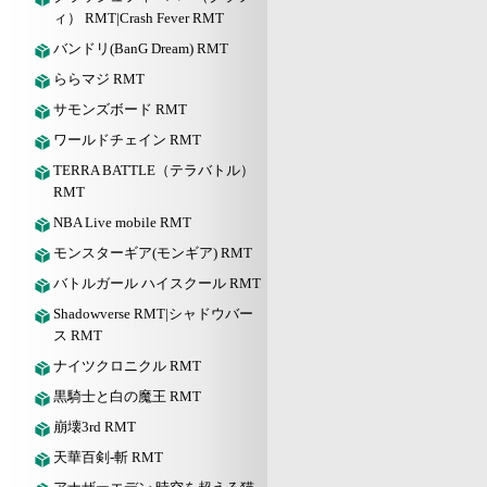
ィ） RMT|Crash Fever RMT
バンドリ(BanG Dream) RMT
ららマジ RMT
サモンズボード RMT
ワールドチェイン RMT
TERRA BATTLE（テラバトル）
RMT
NBA Live mobile RMT
モンスターギア(モンギア) RMT
バトルガール ハイスクール RMT
Shadowverse RMT|シャドウバー
ス RMT
ナイツクロニクル RMT
黒騎士と白の魔王 RMT
崩壊3rd RMT
天華百剣-斬 RMT