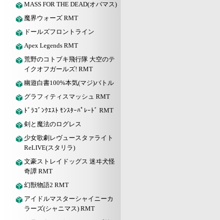
MASS FOR THE DEAD(オバマス)
魔界ウォーズ RMT
ドールズフロントライン
Apex Legends RMT
荒野のコトブキ飛行隊 大空のテ
イクオフガールズ! RMT
幽遊白書100%本気(マジ)バトル
グラフィティスマッシュ RMT
ﾄﾞﾗｺﾞﾝｸｴｽﾄ ﾓﾝｽﾀｰﾊﾟﾚｰﾄﾞ RMT
剣と魔法のログレス
少女歌劇レヴュースタァライト
ReLIVE(スタリラ)
文豪ストレイドッグス 迷ヰ犬怪
奇譚 RMT
幻獣物語2 RMT
アイドルマスターシャイニーカ
ラーズ(シャニマス) RMT