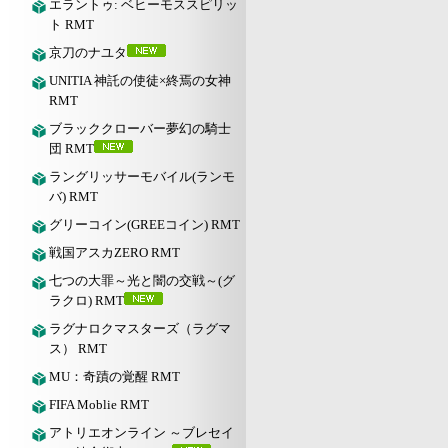
エラントゥ: ベヒーモススピリッ
ト RMT
京刀のナユタ
UNITIA 神託の使徒×終焉の女神
RMT
ブラッククローバー夢幻の騎士
団 RMT
ラングリッサーモバイル(ランモ
バ) RMT
グリーコイン(GREEコイン) RMT
戦国アスカZERO RMT
七つの大罪～光と闇の交戦～(グ
ラクロ) RMT
ラグナロクマスターズ（ラグマ
ス） RMT
MU：奇蹟の覚醒 RMT
FIFA Moblie RMT
アトリエオンライン ～ブレセイ