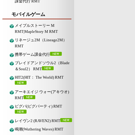
課金代行 RMT
モバイルゲーム
メイプルストーリー M
RMT|MapleStory M RMT
リネージュ2M（Lineage2M）
RMT
携帯ゲーム課金代行
ブレイドアンドソウル2（Blade
＆Soul2） RMT
HIT2(HIT： The World) RMT
アーキエイジ ウォー(アキウオ)
RMT
ピグパ(ピグパーティ) RMT
レイヴン2 (RAVEN2) RMT
鳴潮(Wuthering Waves) RMT