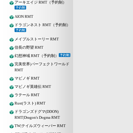
アーキエイジ RMT（予約制）
AION RMT
ドラゴンネスト RMT（予約制）
メイプルストーリー RMT
信長の野望 RMT
幻想神域 RMT（予約制）
完美世界|パーフェクトワールド
RMT
マビノギ RMT
マビノギ英雄伝 RMT
ラテール RMT
Rust(ラスト) RMT
ドラゴンズドグマ(DDON)
RMT|Dragon's Dogma RMT
TW|テイルズウィーバー RMT