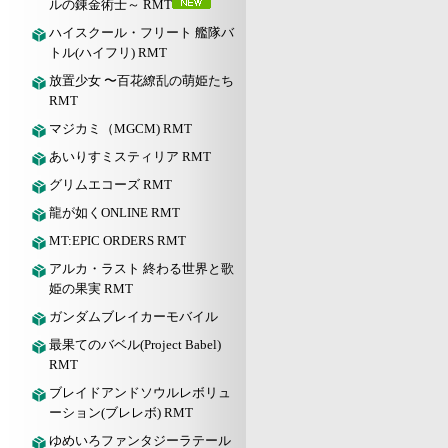
ルの錬金術士～ RMT
ハイスクール・フリート 艦隊バ
トル(ハイフリ) RMT
放置少女 〜百花繚乱の萌姫たち
RMT
マジカミ（MGCM) RMT
あいりすミスティリア RMT
グリムエコーズ RMT
龍が如くONLINE RMT
MT:EPIC ORDERS RMT
アルカ・ラスト 終わる世界と歌
姫の果実 RMT
ガンダムブレイカーモバイル
最果てのバベル(Project Babel)
RMT
ブレイドアンドソウルレボリュ
ーション(ブレレボ) RMT
ゆめいろファンタジーラテール