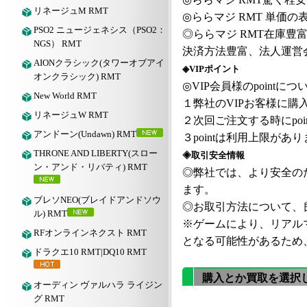
リネージュM RMT
◎
ららマジ
RMT
単価の
PSO2 ニュージェネシス（PSO2：
◎
ららマジ
RMT
在庫豊
NGS） RMT
決済方法豊富、法人運営
AIONクラシック(タワーオブアイ
◈VIPポイント
オンクラシック) RMT
◎VIP会員様のpointにつ
New World RMT
１弊社の
VIPお客様に購入
リネージュW RMT
２次回ご注文する時にpoi
アンドーン(Undawn) RMT
３pointは利用上限が
THRONE AND LIBERTY(スロー
◈取引安全情報
ン・アンド・リバティ) RMT
◎弊社では、より安全の
ます。
ブレソNEO(ブレイドアンドソウ
◎お取引方法について、良
ル) RMT
※ゲームにより、リアル
RFオンラインネクスト RMT
となる可能性があるため
ドラクエ10 RMT|DQ10 RMT
購入とか買取を選択
オーディン ヴァルハラ ライジン
グ RMT