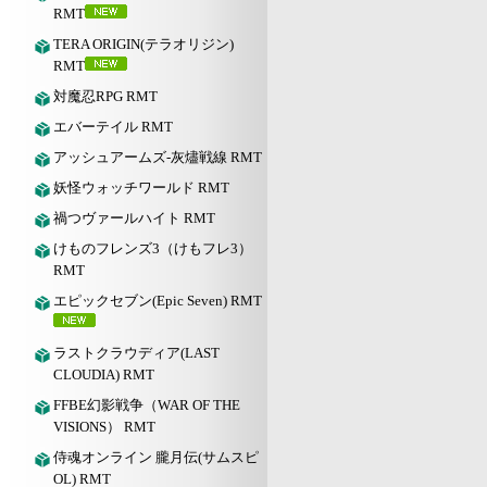
RMT
TERA ORIGIN(テラオリジン)
RMT
対魔忍RPG RMT
エバーテイル RMT
アッシュアームズ‐灰燼戦線 RMT
妖怪ウォッチワールド RMT
禍つヴァールハイト RMT
けものフレンズ3（けもフレ3）
RMT
エピックセブン(Epic Seven) RMT
ラストクラウディア(LAST
CLOUDIA) RMT
FFBE幻影戦争（WAR OF THE
VISIONS） RMT
侍魂オンライン 朧月伝(サムスピ
OL) RMT