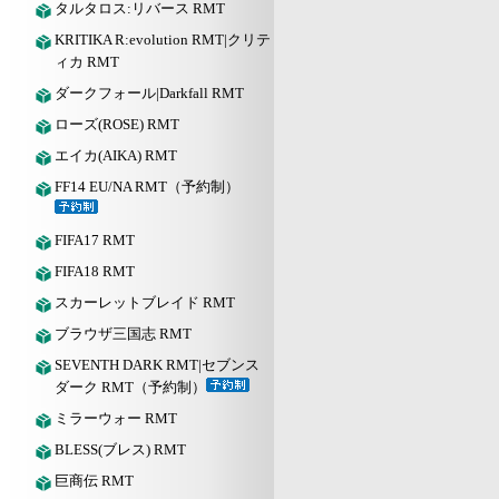
タルタロス:リバース RMT
KRITIKA R:evolution RMT|クリテ
ィカ RMT
ダークフォール|Darkfall RMT
ローズ(ROSE) RMT
エイカ(AIKA) RMT
FF14 EU/NA RMT（予約制）
FIFA17 RMT
FIFA18 RMT
スカーレットブレイド RMT
ブラウザ三国志 RMT
SEVENTH DARK RMT|セブンス
ダーク RMT（予約制）
ミラーウォー RMT
BLESS(ブレス) RMT
巨商伝 RMT