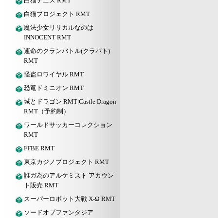
白猫テニス RMT
白猫プロジェクト RMT
魔法少女リリカルなのは
INNOCENT RMT
運命のクランバトル(クラバト)
RMT
怪盗ロワイヤル RMT
恐竜ドミニオン RMT
城とドラゴン RMT|Castle Dragon
RMT（予約制）
ワールドサッカーコレクション
RMT
FFBE RMT
東京カジノプロジェクト RMT
誰ガ為のアルケミスト アカウン
ト販売 RMT
スーパーロボット大戦 X-Ω RMT
ソードオブファンタジア