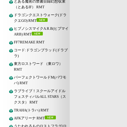
とある魔術の禁書目録幻想収束
（とあるIF） RMT
ドラゴンクエストウォーク(ドラ
クエGO) RMT
ヒプノシスマイクA.R.B(ヒプマイ
ARB) RMT
FF7REMAKE RMT
コード:ドラゴンブラッド(ドラブ
ラ)
東方ロストワード （東ロワ）
RMT
パーフェクトワールドM(パワモ
バ) RMT
ラブライブ！スクールアイドル
フェスティバルALL STARS（ス
クスタ） RMT
TRAHA(トラハ) RMT
AFKアリーナ RMT
うたわれるものロストフラグ(ロ