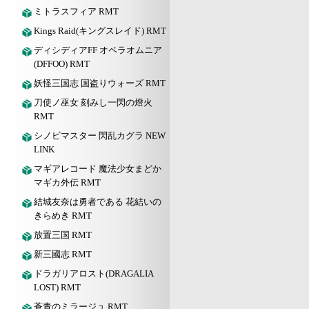
ミトラスフィア RMT
Kings Raid(キングスレイド) RMT
ディシディアFF オペラオムニア
(DFFOO) RMT
妖怪三国志 国盗りウォーズ RMT
刀使ノ巫女 刻みし一閃の燈火
RMT
シノビマスター 閃乱カグラ NEW
LINK
マギアレコード 魔法少女まどか
マギカ外伝 RMT
結城友奈は勇者である 花結いの
きらめき RMT
放置三国 RMT
新三國志 RMT
ドラガリアロスト(DRAGALIA
LOST) RMT
蒼青のミラージュ RMT