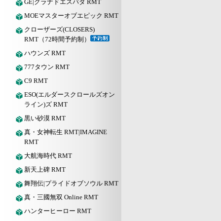
GE|グラナドエスパダ RMT
MOEマスターオブエピック RMT
クローザーズ(CLOSERS)
RMT（72時間予約制）
ハウンズ RMT
777タウン RMT
C9 RMT
ESO(エルダースクロールズオン
ライン)ズ RMT
黒い砂漠 RMT
真・女神転生 RMT|IMAGINE
RMT
大航海時代 RMT
新天上碑 RMT
舞翔伝|プライドオブソウル RMT
真・三國無双 Online RMT
ハンターヒーロー RMT