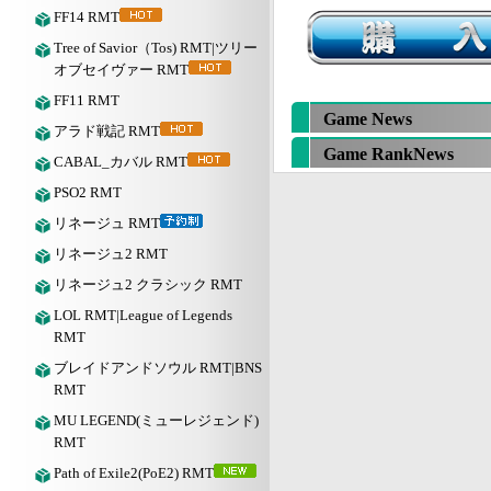
FF14 RMT
Tree of Savior（Tos) RMT|ツリー
オブセイヴァー RMT
FF11 RMT
Game News
アラド戦記 RMT
Game RankNews
CABAL_カバル RMT
PSO2 RMT
リネージュ RMT
リネージュ2 RMT
リネージュ2 クラシック RMT
LOL RMT|League of Legends
RMT
ブレイドアンドソウル RMT|BNS
RMT
MU LEGEND(ミューレジェンド)
RMT
Path of Exile2(PoE2) RMT