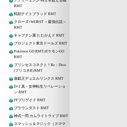
アナザーエデン 時空を超える猫
RMT
戦刻ナイトブラッド RMT
クローズ×WORST ～最強伝説～
RMT
キャプテン翼 たたかえド RMT
プロジェクト東京ドールズ RMT
Pokémon GO RMT|ポケモンGO
RMT
プリンセスコネクト！Re：Dive
(プリコネR) RMT
遊戯王デュエルリンクス RMT
D×2 真・女神転生リベレーショ
ン RMT
FFブリゲイド RMT
ブラウンダスト RMT
神式一閃 カムライトライブ RMT
スマッシュ＆マジック（スママ