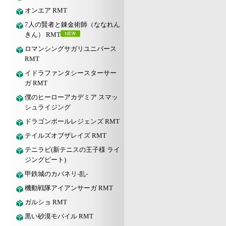
オンエア RMT
7人の賢者と錬金術師（ななれん
きん） RMT
ロマンシングサガリユニバース
RMT
イドラファンタシースターサー
ガ RMT
僕のヒーローアカデミア スマッ
シュライジング
ドラゴンボールレジェンズ RMT
テイルズオブザレイズ RMT
テニラビ(新テニスの王子様 ライ
ジングビート)
甲鉄城のカバネリ-乱-
機動戦隊アイアンサーガ RMT
ガルショ RMT
黒い砂漠モバイル RMT