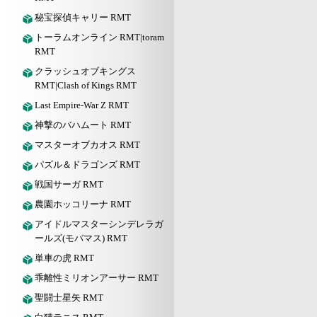
秘宝探偵キャリー RMT
トーラムオンライン RMT|toram
RMT
クラッシュオブキングス
RMT|Clash of Kings RMT
Last Empire-War Z RMT
神撃のバハムート RMT
マスターオブカオス RMT
パズル＆ドラゴンズ RMT
戦国サーガ RMT
農園ホッコリーナ RMT
アイドルマスターシンデレラガ
ールズ(モバマス) RMT
単車の虎 RMT
乖離性ミリオンアーサー RMT
聖闘士星矢 RMT