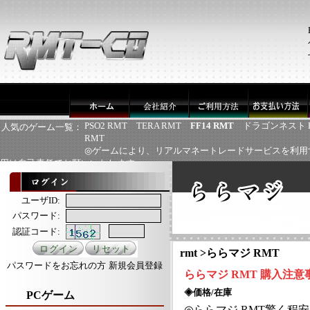
PSO2 RMT
TERA RMT
FF14 RMT
ドラゴンネスト 
人気のゲーム一覧：
RMT
◎ゲームにより、リアルマネートレードサービスを利用
用は自己責任でお願いいたします
ユーザID:
パスワード:
認証コード:
rmt
>
ららマジ RMT
パスワードをお忘れの方
新規会員登録
ららマジ
RMT
購入注意
◈価格/在庫
PCゲーム
◎
ららマジ
RMT
驚く程安