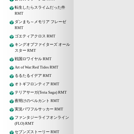
転生したらスライムだった件
RMT
ダンまち～メモリア フレーゼ
RMT
ゴエティアクロス RMT
キングオブファイターズ オール
スター RMT
戦国ロワイヤル RMT
Art of War:Red Tides RMT
るるたるイデア RMT
オトギフロンティア RMT
テリアサーガ(Teria Saga) RMT
夜明けのベルカント RMT
実況パワフルサッカー RMT
ファンタジーライフオンライン
(FLO) RMT
セブンズストーリー RMT