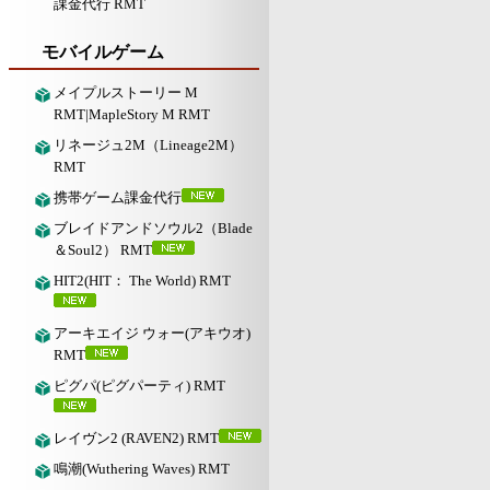
課金代行 RMT
モバイルゲーム
メイプルストーリー M
RMT|MapleStory M RMT
リネージュ2M（Lineage2M）
RMT
携帯ゲーム課金代行
ブレイドアンドソウル2（Blade
＆Soul2） RMT
HIT2(HIT： The World) RMT
アーキエイジ ウォー(アキウオ)
RMT
ピグパ(ピグパーティ) RMT
レイヴン2 (RAVEN2) RMT
鳴潮(Wuthering Waves) RMT