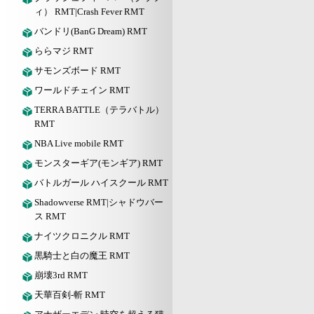
ィ） RMT|Crash Fever RMT
バンドリ(BanG Dream) RMT
ららマジ RMT
サモンズボード RMT
ワールドチェイン RMT
TERRA BATTLE（テラバトル）
RMT
NBA Live mobile RMT
モンスターギア(モンギア) RMT
バトルガール ハイスクール RMT
Shadowverse RMT|シャドウバー
ス RMT
ナイツクロニクル RMT
黒騎士と白の魔王 RMT
崩壊3rd RMT
天華百剣-斬 RMT