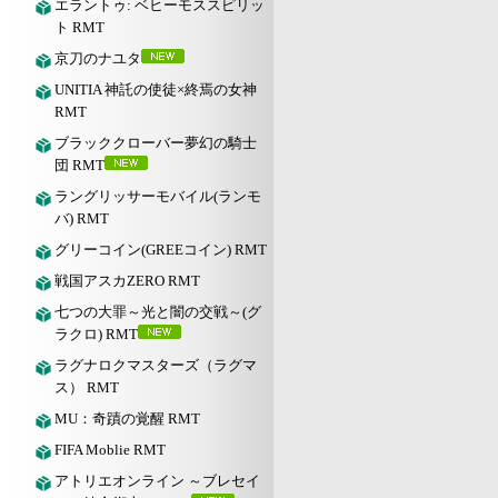
エラントゥ: ベヒーモススピリッ
ト RMT
京刀のナユタ
UNITIA 神託の使徒×終焉の女神
RMT
ブラッククローバー夢幻の騎士
団 RMT
ラングリッサーモバイル(ランモ
バ) RMT
グリーコイン(GREEコイン) RMT
戦国アスカZERO RMT
七つの大罪～光と闇の交戦～(グ
ラクロ) RMT
ラグナロクマスターズ（ラグマ
ス） RMT
MU：奇蹟の覚醒 RMT
FIFA Moblie RMT
アトリエオンライン ～ブレセイ