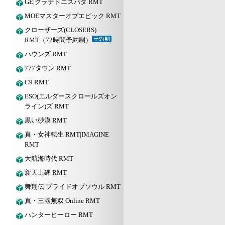
GE|グラナドエスパダ RMT
MOEマスターオブエピック RMT
クローザーズ(CLOSERS)
RMT（72時間予約制）
ハウンズ RMT
777タウン RMT
C9 RMT
ESO(エルダースクロールズオン
ライン)ズ RMT
黒い砂漠 RMT
真・女神転生 RMT|IMAGINE
RMT
大航海時代 RMT
新天上碑 RMT
舞翔伝|プライドオブソウル RMT
真・三國無双 Online RMT
ハンターヒーロー RMT