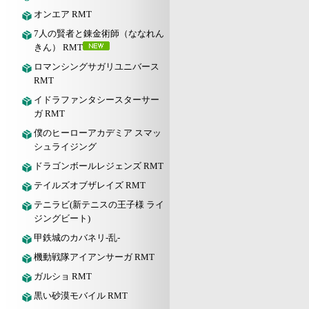
オンエア RMT
7人の賢者と錬金術師（ななれん
きん） RMT
ロマンシングサガリユニバース
RMT
イドラファンタシースターサー
ガ RMT
僕のヒーローアカデミア スマッ
シュライジング
ドラゴンボールレジェンズ RMT
テイルズオブザレイズ RMT
テニラビ(新テニスの王子様 ライ
ジングビート)
甲鉄城のカバネリ-乱-
機動戦隊アイアンサーガ RMT
ガルショ RMT
黒い砂漠モバイル RMT