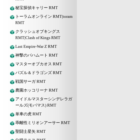
秘宝探偵キャリー RMT
トーラムオンライン RMT|toram
RMT
クラッシュオブキングス
RMT|Clash of Kings RMT
Last Empire-War Z RMT
神撃のバハムート RMT
マスターオブカオス RMT
パズル＆ドラゴンズ RMT
戦国サーガ RMT
農園ホッコリーナ RMT
アイドルマスターシンデレラガ
ールズ(モバマス) RMT
単車の虎 RMT
乖離性ミリオンアーサー RMT
聖闘士星矢 RMT