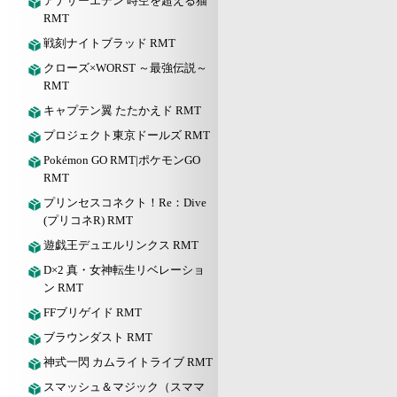
アナザーエデン 時空を超える猫
RMT
戦刻ナイトブラッド RMT
クローズ×WORST ～最強伝説～
RMT
キャプテン翼 たたかえド RMT
プロジェクト東京ドールズ RMT
Pokémon GO RMT|ポケモンGO
RMT
プリンセスコネクト！Re：Dive
(プリコネR) RMT
遊戯王デュエルリンクス RMT
D×2 真・女神転生リベレーショ
ン RMT
FFブリゲイド RMT
ブラウンダスト RMT
神式一閃 カムライトライブ RMT
スマッシュ＆マジック（スママ