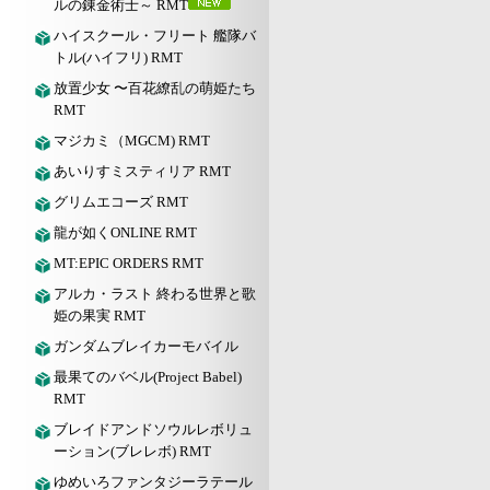
ルの錬金術士～ RMT
ハイスクール・フリート 艦隊バ
トル(ハイフリ) RMT
放置少女 〜百花繚乱の萌姫たち
RMT
マジカミ（MGCM) RMT
あいりすミスティリア RMT
グリムエコーズ RMT
龍が如くONLINE RMT
MT:EPIC ORDERS RMT
アルカ・ラスト 終わる世界と歌
姫の果実 RMT
ガンダムブレイカーモバイル
最果てのバベル(Project Babel)
RMT
ブレイドアンドソウルレボリュ
ーション(ブレレボ) RMT
ゆめいろファンタジーラテール