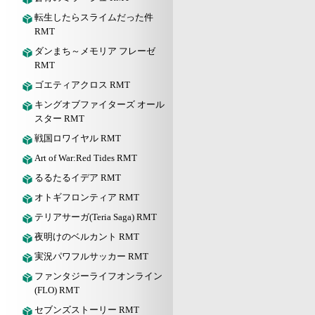
転生したらスライムだった件
RMT
ダンまち～メモリア フレーゼ
RMT
ゴエティアクロス RMT
キングオブファイターズ オール
スター RMT
戦国ロワイヤル RMT
Art of War:Red Tides RMT
るるたるイデア RMT
オトギフロンティア RMT
テリアサーガ(Teria Saga) RMT
夜明けのベルカント RMT
実況パワフルサッカー RMT
ファンタジーライフオンライン
(FLO) RMT
セブンズストーリー RMT