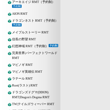
アーキエイジ RMT（予約制）
AION RMT
ドラゴンネスト RMT（予約制）
メイプルストーリー RMT
信長の野望 RMT
幻想神域 RMT（予約制）
完美世界|パーフェクトワールド
RMT
マビノギ RMT
マビノギ英雄伝 RMT
ラテール RMT
Rust(ラスト) RMT
ドラゴンズドグマ(DDON)
RMT|Dragon's Dogma RMT
TW|テイルズウィーバー RMT