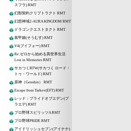
スフラ) RMT
幻獣契約クリプトラクト RMT
幻想神域2-AURA KINGDOM RMT
ドラゴンクエストタクト RMT
装甲娘(そうむす) RMT
V4(ブイフォー) RMT
Re:ゼロから始める異世界生活
Lost in Memories RMT
サカつくRTW(サカつく ロード・
トゥ・ワールド) RMT
原神（Genshin） RMT
Escape from Tarkov(EFT) RMT
レッド：プライドオブエデン(プ
ラエデ) RMT
プロ野球スピリッツA RMT
プロ野球PRIDE RMT
アイドリッシュセブン(アイナナ)