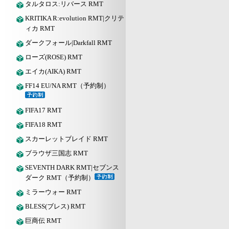
タルタロス:リバース RMT
KRITIKA R:evolution RMT|クリテ
ィカ RMT
ダークフォール|Darkfall RMT
ローズ(ROSE) RMT
エイカ(AIKA) RMT
FF14 EU/NA RMT（予約制）
FIFA17 RMT
FIFA18 RMT
スカーレットブレイド RMT
ブラウザ三国志 RMT
SEVENTH DARK RMT|セブンス
ダーク RMT（予約制）
ミラーウォー RMT
BLESS(ブレス) RMT
巨商伝 RMT