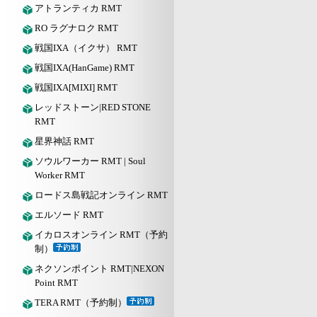
アトランティカ RMT
RO ラグナロク RMT
戦国IXA（イクサ） RMT
戦国IXA(HanGame) RMT
戦国IXA[MIXI] RMT
レッドストーン|RED STONE
RMT
星界神話 RMT
ソウルワーカー RMT | Soul
Worker RMT
ロードス島戦記オンライン RMT
エルソード RMT
イカロスオンライン RMT（予約
制）
ネクソンポイント RMT|NEXON
Point RMT
TERA RMT（予約制）