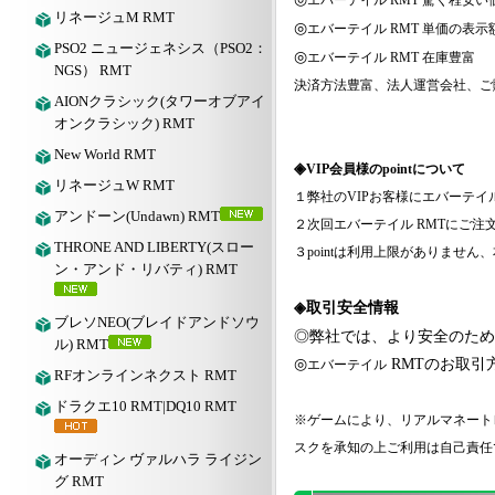
エバーテイル
RMT 驚く程安い
リネージュM RMT
◎
エバーテイル
RMT 単価の表
PSO2 ニュージェネシス（PSO2：
◎
エバーテイル
RMT 在庫豊富
NGS） RMT
決済方法豊富、法人運営会社、ご
AIONクラシック(タワーオブアイ
オンクラシック) RMT
New World RMT
◈
VIP会員様のpointについて
リネージュW RMT
１弊社の
VIPお客様に
エバーテイ
アンドーン(Undawn) RMT
２次回
エバーテイル
RMTにご注文
THRONE AND LIBERTY(スロー
３
pointは利用上限がありませ
ン・アンド・リバティ) RMT
◈取引安全情報
ブレソNEO(ブレイドアンドソウ
◎弊社では、より安全のため
ル) RMT
◎
RMTのお取引
エバーテイル
RFオンラインネクスト RMT
ドラクエ10 RMT|DQ10 RMT
※ゲームにより、リアルマネート
スクを承知の上ご利用は自己責任
オーディン ヴァルハラ ライジン
グ RMT