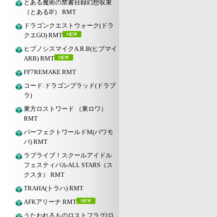
とある魔術の禁書目録幻想収束
（とあるIF） RMT
ドラゴンクエストウォーク(ドラ
クエGO) RMT
ヒプノシスマイクA.R.B(ヒプマイ
ARB) RMT
FF7REMAKE RMT
コード:ドラゴンブラッド(ドラブ
ラ)
東方ロストワード （東ロワ）
RMT
パーフェクトワールドM(パワモ
バ) RMT
ラブライブ！スクールアイドル
フェスティバルALL STARS（ス
クスタ） RMT
TRAHA(トラハ) RMT
AFKアリーナ RMT
うたわれるものロストフラグ(ロ