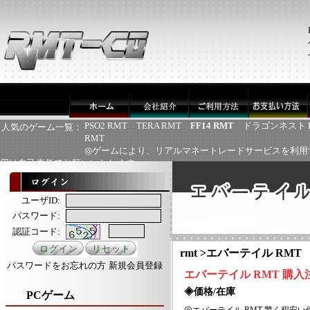
PSO2 RMT
TERA RMT
FF14 RMT
ドラゴンネスト 
人気のゲーム一覧：
RMT
◎ゲームにより、リアルマネートレードサービスを利用
用は自己責任でお願いいたします
ユーザID:
パスワード:
認証コード:
rmt
>
エバーテイル RMT
パスワードをお忘れの方
新規会員登録
エバーテイル
RMT
購入
◈価格/在庫
PCゲーム
◎