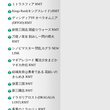
ミトラスフィア RMT
Kings Raid(キングスレイド) RMT
ディシディアFF オペラオムニア
(DFFOO) RMT
妖怪三国志 国盗りウォーズ RMT
刀使ノ巫女 刻みし一閃の燈火
RMT
シノビマスター 閃乱カグラ NEW
LINK
マギアレコード 魔法少女まどか
マギカ外伝 RMT
結城友奈は勇者である 花結いの
きらめき RMT
放置三国 RMT
新三國志 RMT
ドラガリアロスト(DRAGALIA
LOST) RMT
蒼青のミラージュ RMT