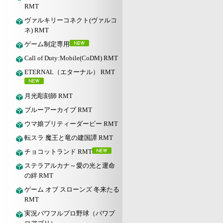
RMT
ヴァルキリーコネクト(ヴァルコ
ネ) RMT
ゲーム制定専用
Call of Duty:Mobile(CoDM) RMT
ETERNAL（エターナル） RMT
月光彫刻師 RMT
ブルーアーカイブ RMT
ウマ娘プリティーダービー RMT
転スラ 魔王と竜の建国譚 RMT
チョコットランド RMT
ステラアルカナ～愛の光と運命
の絆 RMT
ゲーム オブ スローンズ 冬来たる
RMT
実況パワフルプロ野球（パワプ