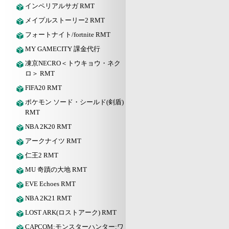
インペリアルサガ RMT
メイプルストーリー2 RMT
フォートナイト/fortnite RMT
MY GAMECITY 課金代行
凍京NECRO＜トウキョウ・ネク
ロ＞ RMT
FIFA20 RMT
ポケモン ソード・シールド(剣盾)
RMT
NBA 2K20 RMT
アークナイツ RMT
仁王2 RMT
MU 奇蹟の大地 RMT
EVE Echoes RMT
NBA 2K21 RMT
LOST ARK(ロストアーク) RMT
CAPCOM:モンスターハンター:ワ