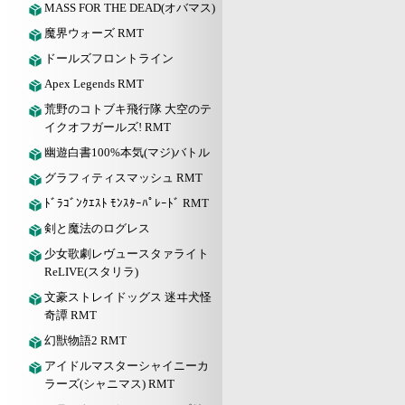
MASS FOR THE DEAD(オバマス)
魔界ウォーズ RMT
ドールズフロントライン
Apex Legends RMT
荒野のコトブキ飛行隊 大空のテ
イクオフガールズ! RMT
幽遊白書100%本気(マジ)バトル
グラフィティスマッシュ RMT
ﾄﾞﾗｺﾞﾝｸｴｽﾄ ﾓﾝｽﾀｰﾊﾟﾚｰﾄﾞ RMT
剣と魔法のログレス
少女歌劇レヴュースタァライト
ReLIVE(スタリラ)
文豪ストレイドッグス 迷ヰ犬怪
奇譚 RMT
幻獣物語2 RMT
アイドルマスターシャイニーカ
ラーズ(シャニマス) RMT