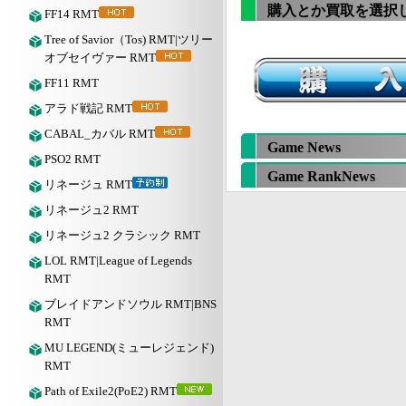
購入とか買取を選択
FF14 RMT
Tree of Savior（Tos) RMT|ツリー
オブセイヴァー RMT
FF11 RMT
アラド戦記 RMT
CABAL_カバル RMT
Game News
PSO2 RMT
Game RankNews
リネージュ RMT
リネージュ2 RMT
リネージュ2 クラシック RMT
LOL RMT|League of Legends
RMT
ブレイドアンドソウル RMT|BNS
RMT
MU LEGEND(ミューレジェンド)
RMT
Path of Exile2(PoE2) RMT