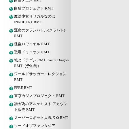
白猫テニス RMT
白猫プロジェクト RMT
魔法少女リリカルなのは
INNOCENT RMT
運命のクランバトル(クラバト)
RMT
怪盗ロワイヤル RMT
恐竜ドミニオン RMT
城とドラゴン RMT|Castle Dragon
RMT（予約制）
ワールドサッカーコレクション
RMT
FFBE RMT
東京カジノプロジェクト RMT
誰ガ為のアルケミスト アカウン
ト販売 RMT
スーパーロボット大戦 X-Ω RMT
ソードオブファンタジア