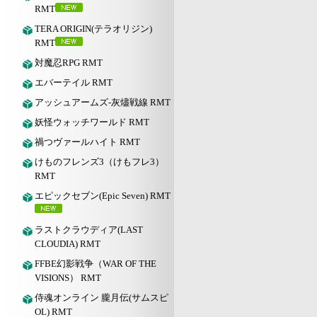
RMT
TERA ORIGIN(テラオリジン)
RMT
対魔忍RPG RMT
エバーテイル RMT
アッシュアームズ‐灰燼戦線 RMT
妖怪ウォッチワールド RMT
禍つヴァールハイト RMT
けものフレンズ3（けもフレ3）
RMT
エピックセブン(Epic Seven) RMT
ラストクラウディア(LAST
CLOUDIA) RMT
FFBE幻影戦争（WAR OF THE
VISIONS） RMT
侍魂オンライン 朧月伝(サムスピ
OL) RMT