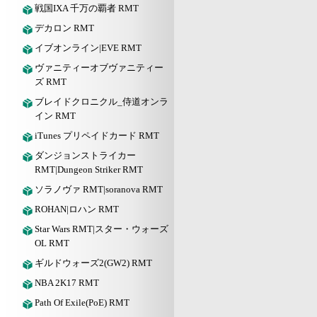
戦国IXA 千万の覇者 RMT
デカロン RMT
イブオンライン|EVE RMT
ヴァニティーオブヴァニティー
ズ RMT
ブレイドクロニクル_侍道オンラ
イン RMT
iTunes プリペイドカード RMT
ダンジョンストライカー
RMT|Dungeon Striker RMT
ソラノヴァ RMT|soranova RMT
ROHAN|ロハン RMT
Star Wars RMT|スター・ウォーズ
OL RMT
ギルドウォーズ2(GW2) RMT
NBA 2K17 RMT
Path Of Exile(PoE) RMT