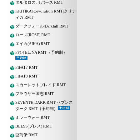
タルタロス:リバース RMT
KRITIKA R:evolution RMT|クリテ
ィカ RMT
ダークフォール|Darkfall RMT
ローズ(ROSE) RMT
エイカ(AIKA) RMT
FF14 EU/NA RMT（予約制）
FIFA17 RMT
FIFA18 RMT
スカーレットブレイド RMT
ブラウザ三国志 RMT
SEVENTH DARK RMT|セブンス
ダーク RMT（予約制）
ミラーウォー RMT
BLESS(ブレス) RMT
巨商伝 RMT