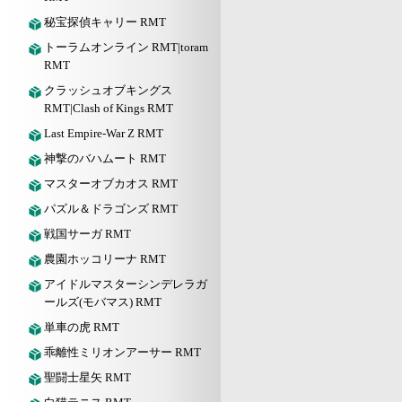
秘宝探偵キャリー RMT
トーラムオンライン RMT|toram
RMT
クラッシュオブキングス
RMT|Clash of Kings RMT
Last Empire-War Z RMT
神撃のバハムート RMT
マスターオブカオス RMT
パズル＆ドラゴンズ RMT
戦国サーガ RMT
農園ホッコリーナ RMT
アイドルマスターシンデレラガ
ールズ(モバマス) RMT
単車の虎 RMT
乖離性ミリオンアーサー RMT
聖闘士星矢 RMT