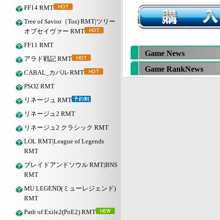
FF14 RMT
Tree of Savior（Tos) RMT|ツリー
オブセイヴァー RMT
FF11 RMT
Game News
アラド戦記 RMT
Game RankNews
CABAL_カバル RMT
PSO2 RMT
リネージュ RMT
リネージュ2 RMT
リネージュ2 クラシック RMT
LOL RMT|League of Legends
RMT
ブレイドアンドソウル RMT|BNS
RMT
MU LEGEND(ミューレジェンド)
RMT
Path of Exile2(PoE2) RMT