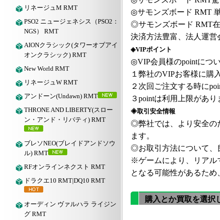
リネージュM RMT
◎
サモンズボード
RMT
PSO2 ニュージェネシス（PSO2：
◎
サモンズボード
RMT
NGS） RMT
決済方法豊富、法人運営
AIONクラシック(タワーオブアイ
◈VIPポイント
オンクラシック) RMT
◎VIP会員様のpointにつ
New World RMT
１弊社の
VIPお客様に購入
リネージュW RMT
２次回ご注文する時にpoi
アンドーン(Undawn) RMT
３pointは利用上限が
THRONE AND LIBERTY(スロー
◈取引安全情報
ン・アンド・リバティ) RMT
◎弊社では、より安全の
ます。
ブレソNEO(ブレイドアンドソウ
◎お取引方法について、良
ル) RMT
※ゲームにより、リアル
RFオンラインネクスト RMT
となる可能性があるため
ドラクエ10 RMT|DQ10 RMT
購入とか買取を選択
オーディン ヴァルハラ ライジン
グ RMT