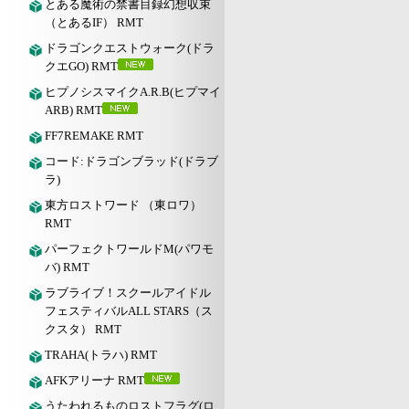
とある魔術の禁書目録幻想収束
（とあるIF） RMT
ドラゴンクエストウォーク(ドラ
クエGO) RMT
ヒプノシスマイクA.R.B(ヒプマイ
ARB) RMT
FF7REMAKE RMT
コード:ドラゴンブラッド(ドラブ
ラ)
東方ロストワード （東ロワ）
RMT
パーフェクトワールドM(パワモ
バ) RMT
ラブライブ！スクールアイドル
フェスティバルALL STARS（ス
クスタ） RMT
TRAHA(トラハ) RMT
AFKアリーナ RMT
うたわれるものロストフラグ(ロ