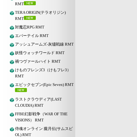
RMT
TERA ORIGIN(テラオリジン)
RMT
対魔忍RPG RMT
エバーテイル RMT
アッシュアームズ‐灰燼戦線 RMT
妖怪ウォッチワールド RMT
禍つヴァールハイト RMT
けものフレンズ3（けもフレ3）
RMT
エピックセブン(Epic Seven) RMT
ラストクラウディア(LAST
CLOUDIA) RMT
FFBE幻影戦争（WAR OF THE
VISIONS） RMT
侍魂オンライン 朧月伝(サムスピ
OL) RMT