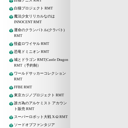
白猫テニス RMT
白猫プロジェクト RMT
魔法少女リリカルなのは
INNOCENT RMT
運命のクランバトル(クラバト)
RMT
怪盗ロワイヤル RMT
恐竜ドミニオン RMT
城とドラゴン RMT|Castle Dragon
RMT（予約制）
ワールドサッカーコレクション
RMT
FFBE RMT
東京カジノプロジェクト RMT
誰ガ為のアルケミスト アカウン
ト販売 RMT
スーパーロボット大戦 X-Ω RMT
ソードオブファンタジア