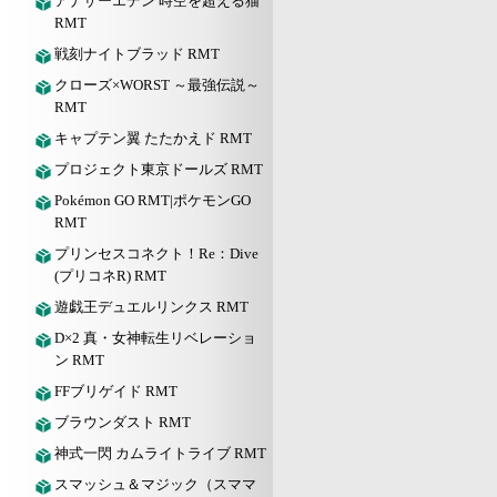
アナザーエデン 時空を超える猫
RMT
戦刻ナイトブラッド RMT
クローズ×WORST ～最強伝説～
RMT
キャプテン翼 たたかえド RMT
プロジェクト東京ドールズ RMT
Pokémon GO RMT|ポケモンGO
RMT
プリンセスコネクト！Re：Dive
(プリコネR) RMT
遊戯王デュエルリンクス RMT
D×2 真・女神転生リベレーショ
ン RMT
FFブリゲイド RMT
ブラウンダスト RMT
神式一閃 カムライトライブ RMT
スマッシュ＆マジック（スママ