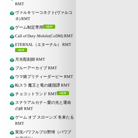
RMT
ヴァルキリーコネクト(ヴァルコ
ネ) RMT
ゲーム制定専用
Call of Duty:Mobile(CoDM) RMT
ETERNAL（エターナル） RMT
月光彫刻師 RMT
ブルーアーカイブ RMT
ウマ娘プリティーダービー RMT
転スラ 魔王と竜の建国譚 RMT
チョコットランド RMT
ステラアルカナ～愛の光と運命
の絆 RMT
ゲーム オブ スローンズ 冬来たる
RMT
実況パワフルプロ野球（パワプ