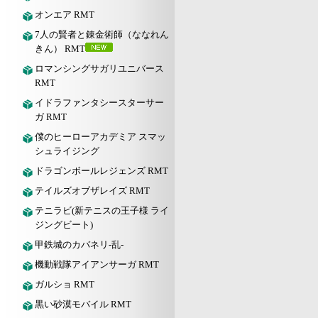
オンエア RMT
7人の賢者と錬金術師（ななれん
きん） RMT
ロマンシングサガリユニバース
RMT
イドラファンタシースターサー
ガ RMT
僕のヒーローアカデミア スマッ
シュライジング
ドラゴンボールレジェンズ RMT
テイルズオブザレイズ RMT
テニラビ(新テニスの王子様 ライ
ジングビート)
甲鉄城のカバネリ-乱-
機動戦隊アイアンサーガ RMT
ガルショ RMT
黒い砂漠モバイル RMT