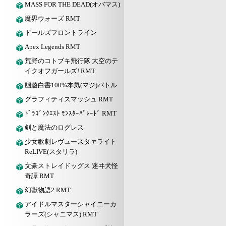
MASS FOR THE DEAD(オバマス)
魔界ウォーズ RMT
ドールズフロントライン
Apex Legends RMT
荒野のコトブキ飛行隊 大空のテ
イクオフガールズ! RMT
幽遊白書100%本気(マジ)バトル
グラフィティスマッシュ RMT
ﾄﾞﾗｺﾞﾝｸｴｽﾄ ﾓﾝｽﾀｰﾊﾟﾚｰﾄﾞ RMT
剣と魔法のログレス
少女歌劇レヴュースタァライト
ReLIVE(スタリラ)
文豪ストレイドッグス 迷ヰ犬怪
奇譚 RMT
幻獣物語2 RMT
アイドルマスターシャイニーカ
ラーズ(シャニマス) RMT