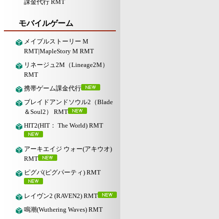
課金代行 RMT
モバイルゲーム
メイプルストーリー M
RMT|MapleStory M RMT
リネージュ2M（Lineage2M）
RMT
携帯ゲーム課金代行
ブレイドアンドソウル2（Blade
＆Soul2） RMT
HIT2(HIT： The World) RMT
アーキエイジ ウォー(アキウオ)
RMT
ピグパ(ピグパーティ) RMT
レイヴン2 (RAVEN2) RMT
鳴潮(Wuthering Waves) RMT