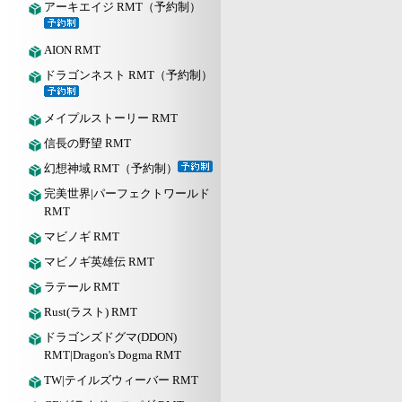
アーキエイジ RMT（予約制）
AION RMT
ドラゴンネスト RMT（予約制）
メイプルストーリー RMT
信長の野望 RMT
幻想神域 RMT（予約制）
完美世界|パーフェクトワールド
RMT
マビノギ RMT
マビノギ英雄伝 RMT
ラテール RMT
Rust(ラスト) RMT
ドラゴンズドグマ(DDON)
RMT|Dragon's Dogma RMT
TW|テイルズウィーバー RMT