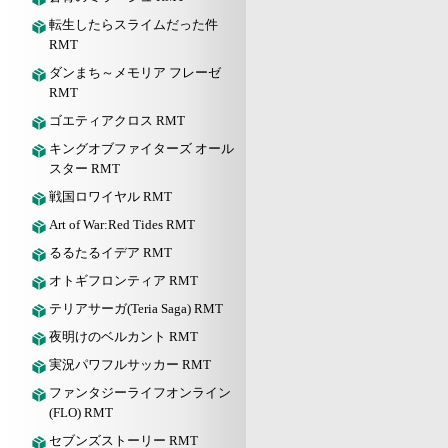
転生したらスライムだった件
RMT
ダンまち～メモリア フレーゼ
RMT
ゴエティアクロス RMT
キングオブファイターズ オール
スター RMT
戦国ロワイヤル RMT
Art of War:Red Tides RMT
るるたるイデア RMT
オトギフロンティア RMT
テリアサーガ(Teria Saga) RMT
夜明けのベルカント RMT
実況パワフルサッカー RMT
ファンタジーライフオンライン
(FLO) RMT
セブンズストーリー RMT