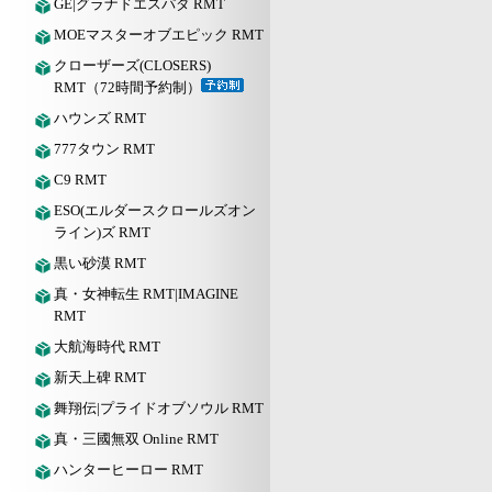
GE|グラナドエスパダ RMT
MOEマスターオブエピック RMT
クローザーズ(CLOSERS)
RMT（72時間予約制）
ハウンズ RMT
777タウン RMT
C9 RMT
ESO(エルダースクロールズオン
ライン)ズ RMT
黒い砂漠 RMT
真・女神転生 RMT|IMAGINE
RMT
大航海時代 RMT
新天上碑 RMT
舞翔伝|プライドオブソウル RMT
真・三國無双 Online RMT
ハンターヒーロー RMT