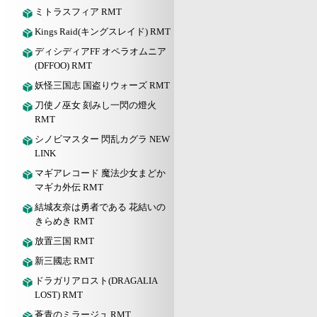
ミトラスフィア RMT
Kings Raid(キングスレイド) RMT
ディシディアFF オペラオムニア
(DFFOO) RMT
妖怪三国志 国盗りウォーズ RMT
刀使ノ巫女 刻みし一閃の燈火
RMT
シノビマスター 閃乱カグラ NEW
LINK
マギアレコード 魔法少女まどか
マギカ外伝 RMT
結城友奈は勇者である 花結いの
きらめき RMT
放置三国 RMT
新三國志 RMT
ドラガリアロスト(DRAGALIA
LOST) RMT
蒼青のミラージュ RMT