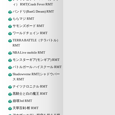
ィ） RMT|Crash Fever RMT
バンドリ(BanG Dream) RMT
ららマジ RMT
サモンズボード RMT
ワールドチェイン RMT
TERRA BATTLE（テラバトル）
RMT
NBA Live mobile RMT
モンスターギア(モンギア) RMT
バトルガール ハイスクール RMT
Shadowverse RMT|シャドウバー
ス RMT
ナイツクロニクル RMT
黒騎士と白の魔王 RMT
崩壊3rd RMT
天華百剣-斬 RMT