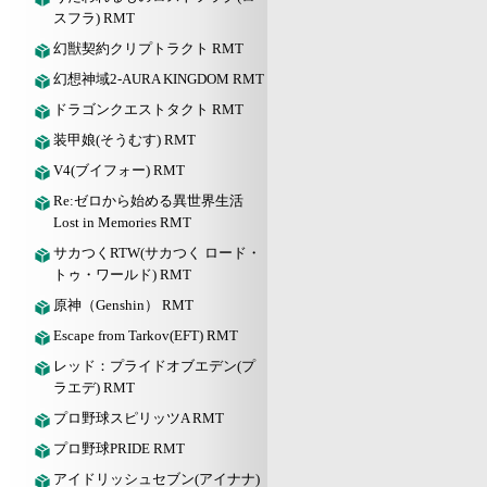
スフラ) RMT
幻獣契約クリプトラクト RMT
幻想神域2-AURA KINGDOM RMT
ドラゴンクエストタクト RMT
装甲娘(そうむす) RMT
V4(ブイフォー) RMT
Re:ゼロから始める異世界生活
Lost in Memories RMT
サカつくRTW(サカつく ロード・
トゥ・ワールド) RMT
原神（Genshin） RMT
Escape from Tarkov(EFT) RMT
レッド：プライドオブエデン(プ
ラエデ) RMT
プロ野球スピリッツA RMT
プロ野球PRIDE RMT
アイドリッシュセブン(アイナナ)