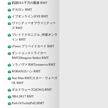
戦国IXA 千万の覇者 RMT
デカロン RMT
イブオンライン|EVE RMT
ヴァニティーオブヴァニティー
ズ RMT
ブレイドクロニクル_侍道オンラ
イン RMT
iTunes プリペイドカード RMT
ダンジョンストライカー
RMT|Dungeon Striker RMT
ソラノヴァ RMT|soranova RMT
ROHAN|ロハン RMT
Star Wars RMT|スター・ウォーズ
OL RMT
ギルドウォーズ2(GW2) RMT
NBA 2K17 RMT
Path Of Exile(PoE) RMT