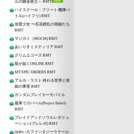
ルの錬金術士～ RMT
ハイスクール・フリート 艦隊バ
トル(ハイフリ) RMT
放置少女 〜百花繚乱の萌姫たち
RMT
マジカミ（MGCM) RMT
あいりすミスティリア RMT
グリムエコーズ RMT
龍が如くONLINE RMT
MT:EPIC ORDERS RMT
アルカ・ラスト 終わる世界と歌
姫の果実 RMT
ガンダムブレイカーモバイル
最果てのバベル(Project Babel)
RMT
ブレイドアンドソウルレボリュ
ーション(ブレレボ) RMT
ゆめいろファンタジーラテール