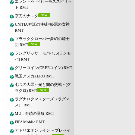
エラントゥ: ベヒーモススピリッ
ト RMT
京刀のナユタ
UNITIA 神託の使徒×終焉の女神
RMT
ブラッククローバー夢幻の騎士
団 RMT
ラングリッサーモバイル(ランモ
バ) RMT
グリーコイン(GREEコイン) RMT
戦国アスカZERO RMT
七つの大罪～光と闇の交戦～(グ
ラクロ) RMT
ラグナロクマスターズ（ラグマ
ス） RMT
MU：奇蹟の覚醒 RMT
FIFA Moblie RMT
アトリエオンライン ～ブレセイ