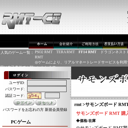
PSO2 RMT
TERA RMT
FF14 RMT
ドラゴンネスト 
人気のゲーム一覧：
RMT
◎ゲームにより、リアルマネートレードサービスを利用
用は自己責任でお願いいたします
ユーザID:
パスワード:
認証コード:
rmt
>
サモンズボード RM
パスワードをお忘れの方
新規会員登録
サモンズボード
RMT
購
◈価格/在庫
PCゲーム
◎
サモンズボード
RMT
驚