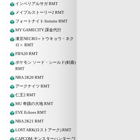
インペリアルサガ RMT
メイプルストーリー2 RMT
フォートナイト/fortnite RMT
MY GAMECITY 課金代行
凍京NECRO＜トウキョウ・ネク
ロ＞ RMT
FIFA20 RMT
ポケモン ソード・シールド(剣盾)
RMT
NBA 2K20 RMT
アークナイツ RMT
仁王2 RMT
MU 奇蹟の大地 RMT
EVE Echoes RMT
NBA 2K21 RMT
LOST ARK(ロストアーク) RMT
CAPCOM:モンスターハンター:ワ