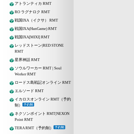
アトランティカ RMT
RO ラグナロク RMT
戦国IXA（イクサ） RMT
戦国IXA(HanGame) RMT
戦国IXA[MIXI] RMT
レッドストーン|RED STONE
RMT
星界神話 RMT
ソウルワーカー RMT | Soul
Worker RMT
ロードス島戦記オンライン RMT
エルソード RMT
イカロスオンライン RMT（予約
制）
ネクソンポイント RMT|NEXON
Point RMT
TERA RMT（予約制）