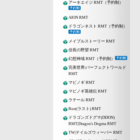
アーキエイジ RMT（予約制）
AION RMT
ドラゴンネスト RMT（予約制）
メイプルストーリー RMT
信長の野望 RMT
幻想神域 RMT（予約制）
完美世界|パーフェクトワールド
RMT
マビノギ RMT
マビノギ英雄伝 RMT
ラテール RMT
Rust(ラスト) RMT
ドラゴンズドグマ(DDON)
RMT|Dragon's Dogma RMT
TW|テイルズウィーバー RMT