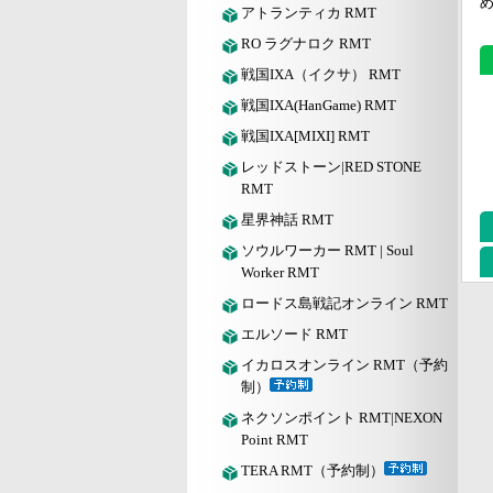
アトランティカ RMT
RO ラグナロク RMT
戦国IXA（イクサ） RMT
戦国IXA(HanGame) RMT
戦国IXA[MIXI] RMT
レッドストーン|RED STONE
RMT
星界神話 RMT
ソウルワーカー RMT | Soul
Worker RMT
ロードス島戦記オンライン RMT
エルソード RMT
イカロスオンライン RMT（予約
制）
ネクソンポイント RMT|NEXON
Point RMT
TERA RMT（予約制）