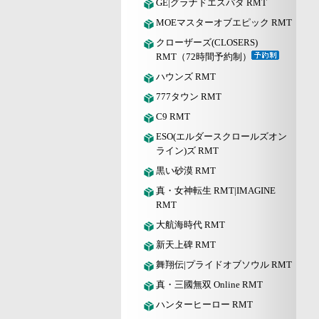
GE|グラナドエスパダ RMT
MOEマスターオブエピック RMT
クローザーズ(CLOSERS)
RMT（72時間予約制）
ハウンズ RMT
777タウン RMT
C9 RMT
ESO(エルダースクロールズオン
ライン)ズ RMT
黒い砂漠 RMT
真・女神転生 RMT|IMAGINE
RMT
大航海時代 RMT
新天上碑 RMT
舞翔伝|プライドオブソウル RMT
真・三國無双 Online RMT
ハンターヒーロー RMT