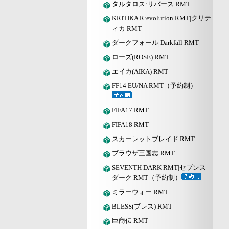
タルタロス:リバース RMT
KRITIKA R:evolution RMT|クリテ
ィカ RMT
ダークフォール|Darkfall RMT
ローズ(ROSE) RMT
エイカ(AIKA) RMT
FF14 EU/NA RMT（予約制）
FIFA17 RMT
FIFA18 RMT
スカーレットブレイド RMT
ブラウザ三国志 RMT
SEVENTH DARK RMT|セブンス
ダーク RMT（予約制）
ミラーウォー RMT
BLESS(ブレス) RMT
巨商伝 RMT