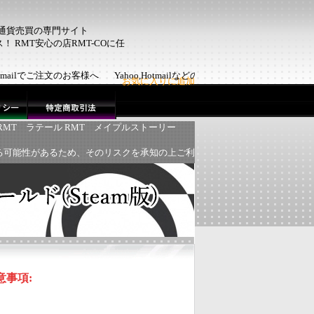
ム通貨売買の専門サイト
 RMT安心の店RMT-COに任
Hotmailでご注文のお客様へ Yahoo,Hotmailなどのフリーメール
お気に入りに追加
RMT
ラテール RMT
メイプルストーリー
る可能性があるため、そのリスクを承知の上ご利
意事項: