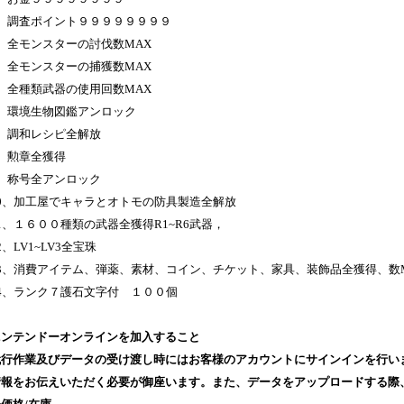
2、調査ポイント９９９９９９９９
、全モンスターの討伐数MAX
、全モンスターの捕獲数MAX
、全種類武器の使用回数MAX
6、環境生物図鑑アンロック
7、調和レシピ全解放
8、勲章全獲得
9、称号全アンロック
10、加工屋でキャラとオトモの防具製造全解放
1、１６００種類の武器全獲得R1~R6武器，
2、LV1~LV3全宝珠
13、消費アイテム、弾薬、素材、コイン、チケット、家具、装飾品全獲得、数
14、ランク７護石文字付 １００個
ニンテンドーオンラインを加入すること
代行作業及びデータの受け渡し時にはお客様のアカウントにサインインを行い
情報をお伝えいただく必要が御座います。また、データをアップロードする際