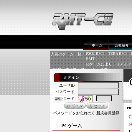
PSO2 RMT
TERA RMT
人気のゲーム一覧：
RMT
◎ゲームにより、リアルマ
用は自己責任でお願いいたします
ユーザID:
パスワード:
認証コード:
rm
パスワードをお忘れの方
新規会員登録
S
PCゲーム