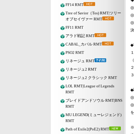
◈
FF14 RMT
◎
Tree of Savior（Tos) RMT|ツリー
◎
オブセイヴァー RMT
◎
FF11 RMT
アラド戦記 RMT
CABAL_カバル RMT
◈
PSO2 RMT
１
（
リネージュ RMT
２
リネージュ2 RMT
リネージュ2 クラシック RMT
LOL RMT|League of Legends
RMT
◎
ブレイドアンドソウル RMT|BNS
◎
RMT
を
MU LEGEND(ミューレジェンド)
RMT
Path of Exile2(PoE2) RMT