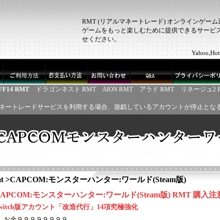
RMT (リアルマネートレード) オンラインゲー
ゲームをもっと楽しむために提供できるサービス！
せください。
Yahoo,
FF14 RMT
ドラゴンネスト RMT
AION RMT
アラド RMT
リネージュ2 
ネートレードサービスを利用する場合、遊戯しているアカウントが停止とな
t
>
CAPCOM:モンスターハンター:ワールド(Steam版)
CAPCOM:モンスターハンター:ワールド(Steam版) RMT 購入注
witch版アカウント「改造代行」14項究極強化
1、お金９９９９９９９９