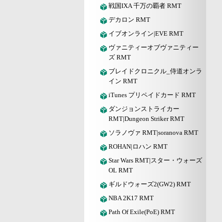
戦国IXA 千万の覇者 RMT
デカロン RMT
イブオンライン|EVE RMT
ヴァニティーオブヴァニティー
ズ RMT
ブレイドクロニクル_侍道オンラ
イン RMT
iTunes プリペイドカード RMT
ダンジョンストライカー
RMT|Dungeon Striker RMT
ソラノヴァ RMT|soranova RMT
ROHAN|ロハン RMT
Star Wars RMT|スター・ウォーズ
OL RMT
ギルドウォーズ2(GW2) RMT
NBA 2K17 RMT
Path Of Exile(PoE) RMT