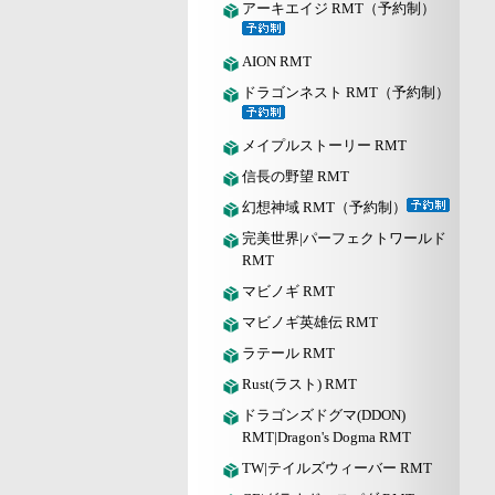
アーキエイジ RMT（予約制）
AION RMT
ドラゴンネスト RMT（予約制）
メイプルストーリー RMT
信長の野望 RMT
幻想神域 RMT（予約制）
完美世界|パーフェクトワールド
RMT
マビノギ RMT
マビノギ英雄伝 RMT
ラテール RMT
Rust(ラスト) RMT
ドラゴンズドグマ(DDON)
RMT|Dragon's Dogma RMT
TW|テイルズウィーバー RMT