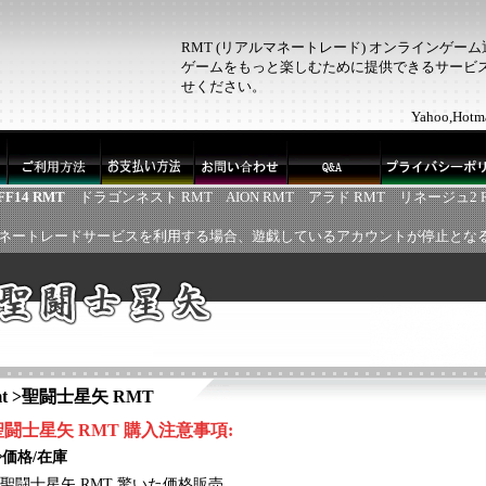
RMT (リアルマネートレード) オンラインゲー
ゲームをもっと楽しむために提供できるサービス！
せください。
Yahoo,H
FF14 RMT
ドラゴンネスト RMT
AION RMT
アラド RMT
リネージュ2 
ネートレードサービスを利用する場合、遊戯しているアカウントが停止とな
t
>
聖闘士星矢 RMT
聖闘士星矢
RMT
購入注意事項:
◈価格/在庫
聖闘士星矢
RMT 驚いた価格販売