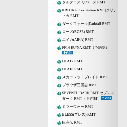
タルタロス:リバース RMT
KRITIKA R:evolution RMT|クリテ
ィカ RMT
ダークフォール|Darkfall RMT
ローズ(ROSE) RMT
エイカ(AIKA) RMT
FF14 EU/NA RMT（予約制）
FIFA17 RMT
FIFA18 RMT
スカーレットブレイド RMT
ブラウザ三国志 RMT
SEVENTH DARK RMT|セブンス
ダーク RMT（予約制）
ミラーウォー RMT
BLESS(ブレス) RMT
巨商伝 RMT