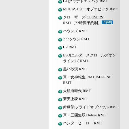
GE|グラナドエスパダ RMT
MOEマスターオブエピック RMT
クローザーズ(CLOSERS)
RMT（72時間予約制）
ハウンズ RMT
777タウン RMT
C9 RMT
ESO(エルダースクロールズオン
ライン)ズ RMT
黒い砂漠 RMT
真・女神転生 RMT|IMAGINE
RMT
大航海時代 RMT
新天上碑 RMT
舞翔伝|プライドオブソウル RMT
真・三國無双 Online RMT
ハンターヒーロー RMT