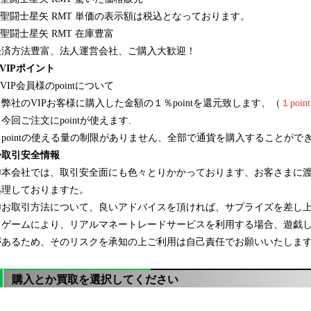
聖闘士星矢
RMT 単価の表示額は税込となっております。
聖闘士星矢
RMT 在庫豊富
決済方法豊富、法人運営会社、ご購入大歓迎！
VIPポイント
VIP会員様のpointについて
１弊社のVIPお客様に購入した金額の１％pointを還元致します、（
１poi
今回ご注文にpointが使えます.
３pointの使える量の制限がありません、全部で通貨を購入することがで
◈取引安全情報
◎本会社では、取引安全面にも色々とりかかっております、お客さまに
処理しておりますた。
◎お取引方法について、良いアドバイスを頂ければ、サプライズを差し上げま
※ゲームにより、リアルマネートレードサービスを利用する場合、遊戯
があるため、そのリスクを承知の上ご利用は自己責任でお願いいたしま
購入とか買取を選択してください