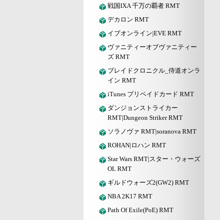
戦国IXA 千万の覇者 RMT
デカロン RMT
イブオンライン|EVE RMT
ヴァニティーオブヴァニティー
ズ RMT
ブレイドクロニクル_侍道オンラ
イン RMT
iTunes プリペイドカード RMT
ダンジョンストライカー
RMT|Dungeon Striker RMT
ソラノヴァ RMT|soranova RMT
ROHAN|ロハン RMT
Star Wars RMT|スター・ウォーズ
OL RMT
ギルドウォーズ2(GW2) RMT
NBA 2K17 RMT
Path Of Exile(PoE) RMT