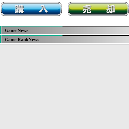
Game News
Game RankNews