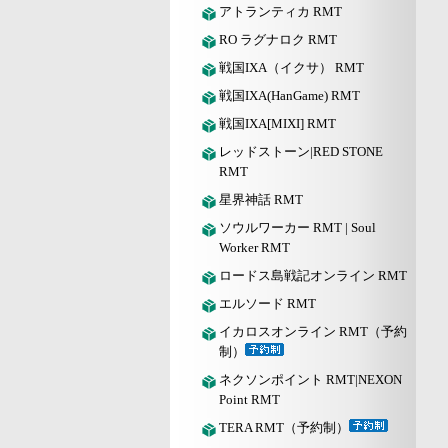
アトランティカ RMT
RO ラグナロク RMT
戦国IXA（イクサ） RMT
戦国IXA(HanGame) RMT
戦国IXA[MIXI] RMT
レッドストーン|RED STONE
RMT
星界神話 RMT
ソウルワーカー RMT | Soul
Worker RMT
ロードス島戦記オンライン RMT
エルソード RMT
イカロスオンライン RMT（予約
制）
ネクソンポイント RMT|NEXON
Point RMT
TERA RMT（予約制）