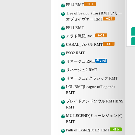
FF14 RMT
Tree of Savior（Tos) RMT|ツリー
オブセイヴァー RMT
FF11 RMT
アラド戦記 RMT
CABAL_カバル RMT
PSO2 RMT
リネージュ RMT
リネージュ2 RMT
リネージュ2 クラシック RMT
LOL RMT|League of Legends
RMT
ブレイドアンドソウル RMT|BNS
RMT
MU LEGEND(ミューレジェンド)
RMT
Path of Exile2(PoE2) RMT