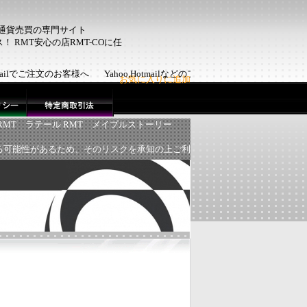
ム通貨売買の専門サイト
 RMT安心の店RMT-COに任
otmailでご注文のお客様へ Yahoo,Hotmailなどのフリーメールで
お気に入りに追加
RMT
ラテール RMT
メイプルストーリー
る可能性があるため、そのリスクを承知の上ご利