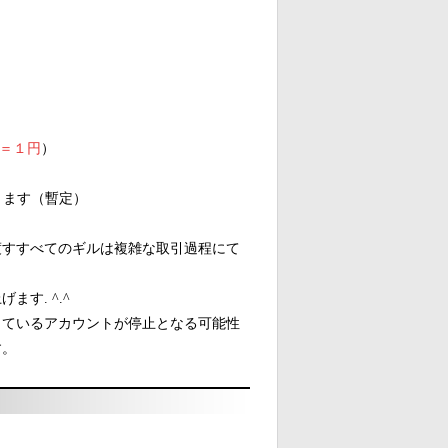
nt＝１円
）
きます（暫定）
渡すすべてのギルは複雑な取引過程にて
す. ^.^
しているアカウントが停止となる可能性
す。