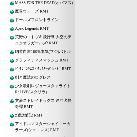
MASS FOR THE DEAD(オバマス)
魔界ウォーズ RMT
ドールズフロントライン
Apex Legends RMT
荒野のコトブキ飛行隊 大空のテ
イクオフガールズ! RMT
幽遊白書100%本気(マジ)バトル
グラフィティスマッシュ RMT
ﾄﾞﾗｺﾞﾝｸｴｽﾄ ﾓﾝｽﾀｰﾊﾟﾚｰﾄﾞ RMT
剣と魔法のログレス
少女歌劇レヴュースタァライト
ReLIVE(スタリラ)
文豪ストレイドッグス 迷ヰ犬怪
奇譚 RMT
幻獣物語2 RMT
アイドルマスターシャイニーカ
ラーズ(シャニマス) RMT