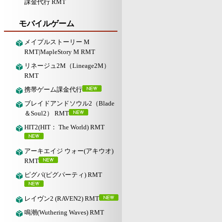
課金代行 RMT
モバイルゲーム
メイプルストーリー M
RMT|MapleStory M RMT
リネージュ2M（Lineage2M）
RMT
携帯ゲーム課金代行
ブレイドアンドソウル2（Blade
＆Soul2） RMT
HIT2(HIT： The World) RMT
アーキエイジ ウォー(アキウオ)
RMT
ピグパ(ピグパーティ) RMT
レイヴン2 (RAVEN2) RMT
鳴潮(Wuthering Waves) RMT