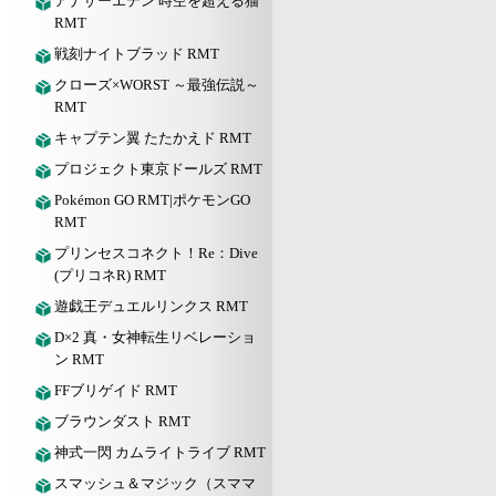
アナザーエデン 時空を超える猫
RMT
戦刻ナイトブラッド RMT
クローズ×WORST ～最強伝説～
RMT
キャプテン翼 たたかえド RMT
プロジェクト東京ドールズ RMT
Pokémon GO RMT|ポケモンGO
RMT
プリンセスコネクト！Re：Dive
(プリコネR) RMT
遊戯王デュエルリンクス RMT
D×2 真・女神転生リベレーショ
ン RMT
FFブリゲイド RMT
ブラウンダスト RMT
神式一閃 カムライトライブ RMT
スマッシュ＆マジック（スママ