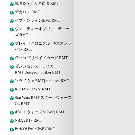
戦国IXA 千万の覇者 RMT
デカロン RMT
イブオンライン|EVE RMT
ヴァニティーオブヴァニティー
ズ RMT
ブレイドクロニクル_侍道オンラ
イン RMT
iTunes プリペイドカード RMT
ダンジョンストライカー
RMT|Dungeon Striker RMT
ソラノヴァ RMT|soranova RMT
ROHAN|ロハン RMT
Star Wars RMT|スター・ウォーズ
OL RMT
ギルドウォーズ2(GW2) RMT
NBA 2K17 RMT
Path Of Exile(PoE) RMT