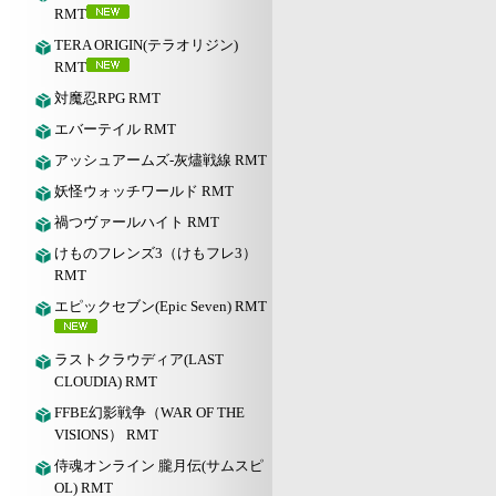
RMT
TERA ORIGIN(テラオリジン)
RMT
対魔忍RPG RMT
エバーテイル RMT
アッシュアームズ‐灰燼戦線 RMT
妖怪ウォッチワールド RMT
禍つヴァールハイト RMT
けものフレンズ3（けもフレ3）
RMT
エピックセブン(Epic Seven) RMT
ラストクラウディア(LAST
CLOUDIA) RMT
FFBE幻影戦争（WAR OF THE
VISIONS） RMT
侍魂オンライン 朧月伝(サムスピ
OL) RMT