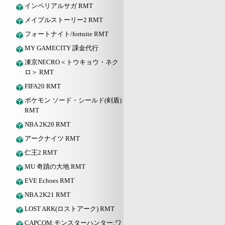
インペリアルサガ RMT
メイプルストーリー2 RMT
フォートナイト/fortnite RMT
MY GAMECITY 課金代行
凍京NECRO＜トウキョウ・ネク
ロ＞ RMT
FIFA20 RMT
ポケモン ソード・シールド(剣盾)
RMT
NBA 2K20 RMT
アークナイツ RMT
仁王2 RMT
MU 奇蹟の大地 RMT
EVE Echoes RMT
NBA 2K21 RMT
LOST ARK(ロストアーク) RMT
CAPCOM:モンスターハンター:ワ