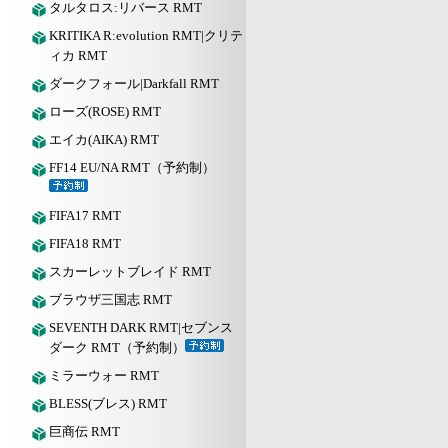
タルタロス:リバース RMT
KRITIKA R:evolution RMT|クリテ
ィカ RMT
ダークフォール|Darkfall RMT
ローズ(ROSE) RMT
エイカ(AIKA) RMT
FF14 EU/NA RMT（予約制）
FIFA17 RMT
FIFA18 RMT
スカーレットブレイド RMT
ブラウザ三国志 RMT
SEVENTH DARK RMT|セブンス
ダーク RMT（予約制）
ミラーウォー RMT
BLESS(ブレス) RMT
巨商伝 RMT