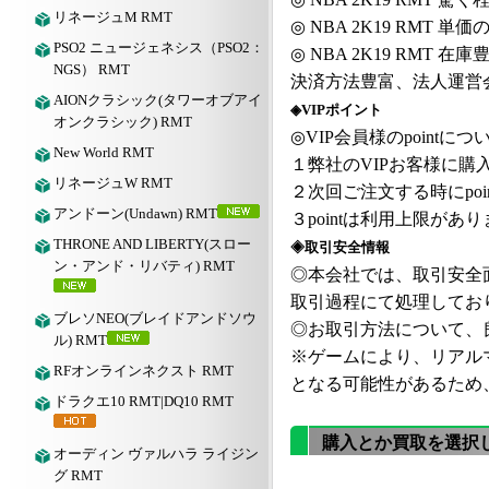
リネージュM RMT
◎
NBA 2K19 RMT
単価
PSO2 ニュージェネシス（PSO2：
◎
NBA 2K19 RMT
在庫
NGS） RMT
決済方法豊富、法人運営
AIONクラシック(タワーオブアイ
◈VIPポイント
オンクラシック) RMT
◎VIP会員様のpointにつ
New World RMT
１弊社の
VIPお客様に購入
リネージュW RMT
２次回ご注文する時にpoi
アンドーン(Undawn) RMT
３pointは利用上限が
THRONE AND LIBERTY(スロー
◈取引安全情報
ン・アンド・リバティ) RMT
◎本会社では、取引安全
取引過程にて処理してお
ブレソNEO(ブレイドアンドソウ
◎お取引方法について、良
ル) RMT
※ゲームにより、リアル
RFオンラインネクスト RMT
となる可能性があるため
ドラクエ10 RMT|DQ10 RMT
購入とか買取を選択
オーディン ヴァルハラ ライジン
グ RMT