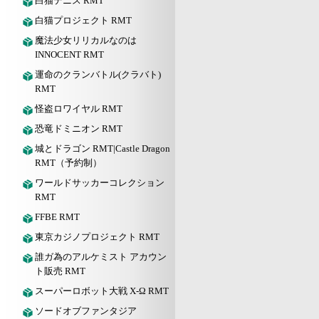
白猫テニス RMT
白猫プロジェクト RMT
魔法少女リリカルなのは
INNOCENT RMT
運命のクランバトル(クラバト)
RMT
怪盗ロワイヤル RMT
恐竜ドミニオン RMT
城とドラゴン RMT|Castle Dragon
RMT（予約制）
ワールドサッカーコレクション
RMT
FFBE RMT
東京カジノプロジェクト RMT
誰ガ為のアルケミスト アカウン
ト販売 RMT
スーパーロボット大戦 X-Ω RMT
ソードオブファンタジア