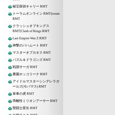
秘宝探偵キャリー RMT
トーラムオンライン RMT|toram
RMT
クラッシュオブキングス
RMT|Clash of Kings RMT
Last Empire-War Z RMT
神撃のバハムート RMT
マスターオブカオス RMT
パズル＆ドラゴンズ RMT
戦国サーガ RMT
農園ホッコリーナ RMT
アイドルマスターシンデレラガ
ールズ(モバマス) RMT
単車の虎 RMT
乖離性ミリオンアーサー RMT
聖闘士星矢 RMT