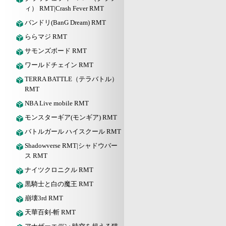
ィ） RMT|Crash Fever RMT
バンドリ(BanG Dream) RMT
ららマジ RMT
サモンズボード RMT
ワールドチェイン RMT
TERRA BATTLE（テラバトル）
RMT
NBA Live mobile RMT
モンスターギア(モンギア) RMT
バトルガール ハイスクール RMT
Shadowverse RMT|シャドウバー
ス RMT
ナイツクロニクル RMT
黒騎士と白の魔王 RMT
崩壊3rd RMT
天華百剣-斬 RMT