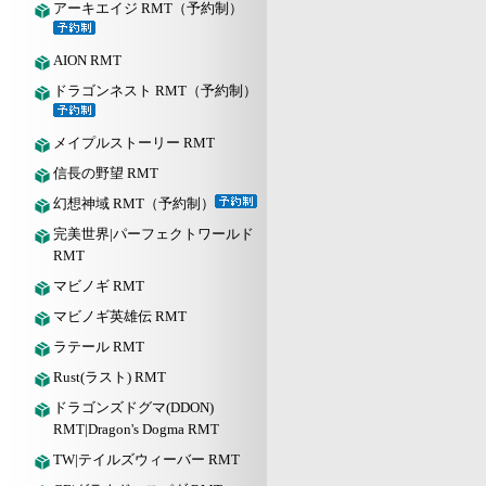
アーキエイジ RMT（予約制）
AION RMT
ドラゴンネスト RMT（予約制）
メイプルストーリー RMT
信長の野望 RMT
幻想神域 RMT（予約制）
完美世界|パーフェクトワールド
RMT
マビノギ RMT
マビノギ英雄伝 RMT
ラテール RMT
Rust(ラスト) RMT
ドラゴンズドグマ(DDON)
RMT|Dragon's Dogma RMT
TW|テイルズウィーバー RMT