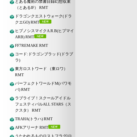
とある魔術の禁書目録幻想収束
（とあるIF） RMT
ドラゴンクエストウォーク(ドラ
クエGO) RMT
ヒプノシスマイクA.R.B(ヒプマイ
ARB) RMT
FF7REMAKE RMT
コード:ドラゴンブラッド(ドラブ
ラ)
東方ロストワード （東ロワ）
RMT
パーフェクトワールドM(パワモ
バ) RMT
ラブライブ！スクールアイドル
フェスティバルALL STARS（ス
クスタ） RMT
TRAHA(トラハ) RMT
AFKアリーナ RMT
うたわれるものロストフラグ(ロ