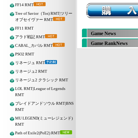
FF14 RMT
Tree of Savior（Tos) RMT|ツリー
オブセイヴァー RMT
FF11 RMT
Game News
アラド戦記 RMT
Game RankNews
CABAL_カバル RMT
PSO2 RMT
リネージュ RMT
リネージュ2 RMT
リネージュ2 クラシック RMT
LOL RMT|League of Legends
RMT
ブレイドアンドソウル RMT|BNS
RMT
MU LEGEND(ミューレジェンド)
RMT
Path of Exile2(PoE2) RMT