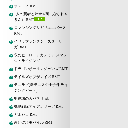
オンエア RMT
7人の賢者と錬金術師（ななれん
きん） RMT
ロマンシングサガリユニバース
RMT
イドラファンタシースターサー
ガ RMT
僕のヒーローアカデミア スマッ
シュライジング
ドラゴンボールレジェンズ RMT
テイルズオブザレイズ RMT
テニラビ(新テニスの王子様 ライ
ジングビート)
甲鉄城のカバネリ-乱-
機動戦隊アイアンサーガ RMT
ガルショ RMT
黒い砂漠モバイル RMT