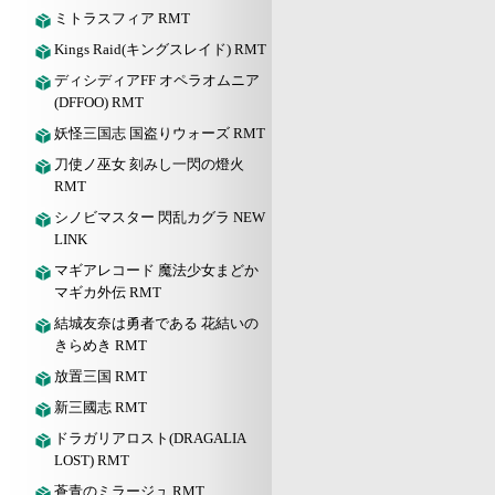
ミトラスフィア RMT
Kings Raid(キングスレイド) RMT
ディシディアFF オペラオムニア
(DFFOO) RMT
妖怪三国志 国盗りウォーズ RMT
刀使ノ巫女 刻みし一閃の燈火
RMT
シノビマスター 閃乱カグラ NEW
LINK
マギアレコード 魔法少女まどか
マギカ外伝 RMT
結城友奈は勇者である 花結いの
きらめき RMT
放置三国 RMT
新三國志 RMT
ドラガリアロスト(DRAGALIA
LOST) RMT
蒼青のミラージュ RMT