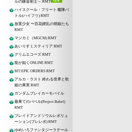
ルの錬金術士～ RMT
ハイスクール・フリート 艦隊バ
トル(ハイフリ) RMT
放置少女 〜百花繚乱の萌姫たち
RMT
マジカミ（MGCM) RMT
あいりすミスティリア RMT
グリムエコーズ RMT
龍が如くONLINE RMT
MT:EPIC ORDERS RMT
アルカ・ラスト 終わる世界と歌
姫の果実 RMT
ガンダムブレイカーモバイル
最果てのバベル(Project Babel)
RMT
ブレイドアンドソウルレボリュ
ーション(ブレレボ) RMT
ゆめいろファンタジーラテール