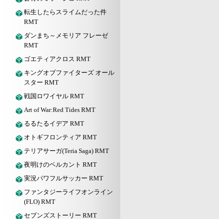
転生したらスライムだった件
RMT
ダンまち～メモリア フレーゼ
RMT
ゴエティアクロス RMT
キングオブファイターズ オール
スター RMT
戦国ロワイヤル RMT
Art of War:Red Tides RMT
るるたるイデア RMT
オトギフロンティア RMT
テリアサーガ(Teria Saga) RMT
夜明けのベルカント RMT
実況パワフルサッカー RMT
ファンタジーライフオンライン
(FLO) RMT
セブンズストーリー RMT