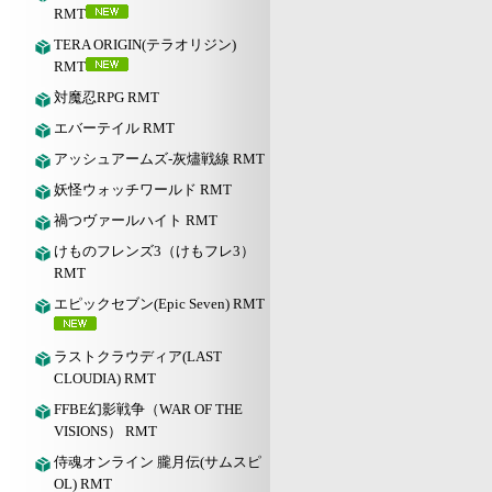
RMT
TERA ORIGIN(テラオリジン)
RMT
対魔忍RPG RMT
エバーテイル RMT
アッシュアームズ‐灰燼戦線 RMT
妖怪ウォッチワールド RMT
禍つヴァールハイト RMT
けものフレンズ3（けもフレ3）
RMT
エピックセブン(Epic Seven) RMT
ラストクラウディア(LAST
CLOUDIA) RMT
FFBE幻影戦争（WAR OF THE
VISIONS） RMT
侍魂オンライン 朧月伝(サムスピ
OL) RMT