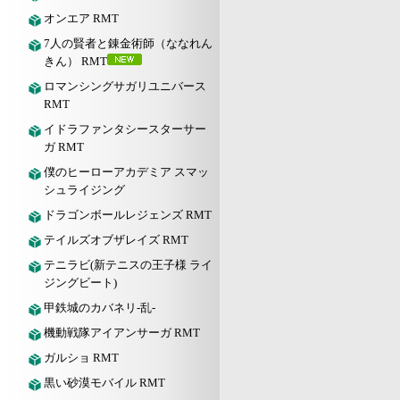
オンエア RMT
7人の賢者と錬金術師（ななれん
きん） RMT
ロマンシングサガリユニバース
RMT
イドラファンタシースターサー
ガ RMT
僕のヒーローアカデミア スマッ
シュライジング
ドラゴンボールレジェンズ RMT
テイルズオブザレイズ RMT
テニラビ(新テニスの王子様 ライ
ジングビート)
甲鉄城のカバネリ-乱-
機動戦隊アイアンサーガ RMT
ガルショ RMT
黒い砂漠モバイル RMT