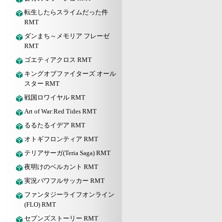
転生したらスライムだった件
RMT
ダンまち～メモリア フレーゼ
RMT
ゴエティアクロス RMT
キングオブファイターズ オール
スター RMT
戦国ロワイヤル RMT
Art of War:Red Tides RMT
るるたるイデア RMT
オトギフロンティア RMT
テリアサーガ(Teria Saga) RMT
夜明けのベルカント RMT
実況パワフルサッカー RMT
ファンタジーライフオンライン
(FLO) RMT
セブンズストーリー RMT