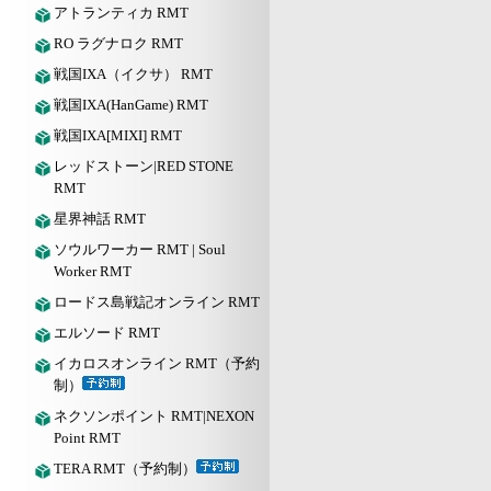
アトランティカ RMT
RO ラグナロク RMT
戦国IXA（イクサ） RMT
戦国IXA(HanGame) RMT
戦国IXA[MIXI] RMT
レッドストーン|RED STONE
RMT
星界神話 RMT
ソウルワーカー RMT | Soul
Worker RMT
ロードス島戦記オンライン RMT
エルソード RMT
イカロスオンライン RMT（予約
制）
ネクソンポイント RMT|NEXON
Point RMT
TERA RMT（予約制）