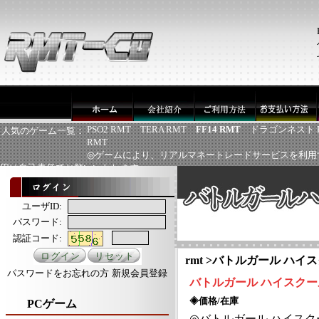
PSO2 RMT
TERA RMT
FF14 RMT
ドラゴンネスト 
人気のゲーム一覧：
RMT
◎ゲームにより、リアルマネートレードサービスを利用
用は自己責任でお願いいたします
ユーザID:
パスワード:
認証コード:
rmt
>
バトルガール ハイス
パスワードをお忘れの方
新規会員登録
バトルガール
ハイスクー
◈価格/在庫
PCゲーム
◎
バトルガール
ハイスク