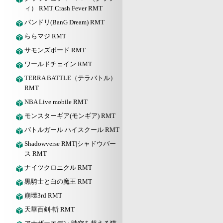
ィ） RMT|Crash Fever RMT
バンドリ(BanG Dream) RMT
ららマジ RMT
サモンズボード RMT
ワールドチェイン RMT
TERRA BATTLE（テラバトル）
RMT
NBA Live mobile RMT
モンスターギア(モンギア) RMT
バトルガール ハイスクール RMT
Shadowverse RMT|シャドウバー
ス RMT
ナイツクロニクル RMT
黒騎士と白の魔王 RMT
崩壊3rd RMT
天華百剣-斬 RMT