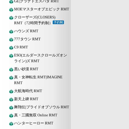
GE|グラナドエスパダ RMT
MOEマスターオブエピック RMT
クローザーズ(CLOSERS)
RMT（72時間予約制）
ハウンズ RMT
777タウン RMT
C9 RMT
ESO(エルダースクロールズオン
ライン)ズ RMT
黒い砂漠 RMT
真・女神転生 RMT|IMAGINE
RMT
大航海時代 RMT
新天上碑 RMT
舞翔伝|プライドオブソウル RMT
真・三國無双 Online RMT
ハンターヒーロー RMT