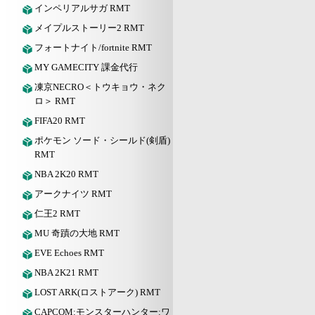
インペリアルサガ RMT
メイプルストーリー2 RMT
フォートナイト/fortnite RMT
MY GAMECITY 課金代行
凍京NECRO＜トウキョウ・ネク
ロ＞ RMT
FIFA20 RMT
ポケモン ソード・シールド(剣盾)
RMT
NBA 2K20 RMT
アークナイツ RMT
仁王2 RMT
MU 奇蹟の大地 RMT
EVE Echoes RMT
NBA 2K21 RMT
LOST ARK(ロストアーク) RMT
CAPCOM:モンスターハンター:ワ