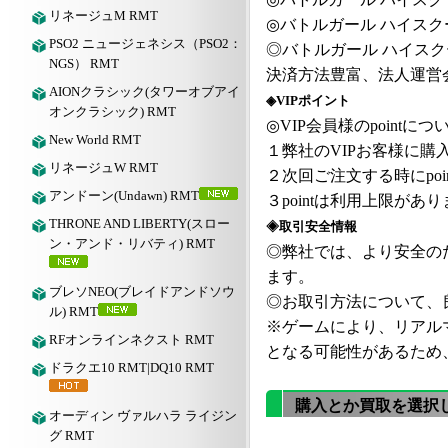
リネージュM RMT
◎
バトルガール
ハイスク
PSO2 ニュージェネシス（PSO2：
◎
バトルガール
ハイスク
NGS） RMT
決済方法豊富、法人運営
AIONクラシック(タワーオブアイ
◈VIPポイント
オンクラシック) RMT
◎VIP会員様のpointにつ
New World RMT
１弊社の
VIPお客様に購入
リネージュW RMT
２次回ご注文する時にpoi
アンドーン(Undawn) RMT
３pointは利用上限が
THRONE AND LIBERTY(スロー
◈取引安全情報
ン・アンド・リバティ) RMT
◎弊社では、より安全の
ます。
ブレソNEO(ブレイドアンドソウ
◎お取引方法について、良
ル) RMT
※ゲームにより、リアル
RFオンラインネクスト RMT
となる可能性があるため
ドラクエ10 RMT|DQ10 RMT
購入とか買取を選択
オーディン ヴァルハラ ライジン
グ RMT