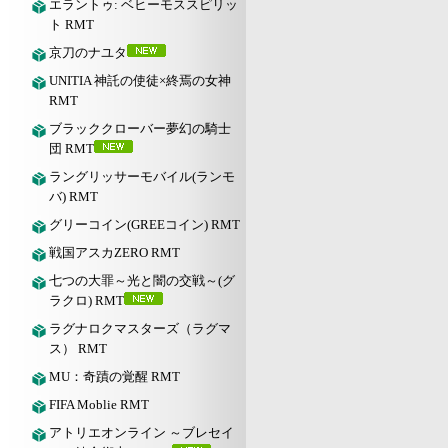
エラントゥ: ベヒーモススピリッ
ト RMT
京刀のナユタ
UNITIA 神託の使徒×終焉の女神
RMT
ブラッククローバー夢幻の騎士
団 RMT
ラングリッサーモバイル(ランモ
バ) RMT
グリーコイン(GREEコイン) RMT
戦国アスカZERO RMT
七つの大罪～光と闇の交戦～(グ
ラクロ) RMT
ラグナロクマスターズ（ラグマ
ス） RMT
MU：奇蹟の覚醒 RMT
FIFA Moblie RMT
アトリエオンライン ～ブレセイ