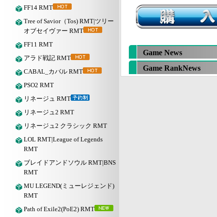
FF14 RMT
Tree of Savior（Tos) RMT|ツリー
オブセイヴァー RMT
FF11 RMT
Game News
アラド戦記 RMT
Game RankNews
CABAL_カバル RMT
PSO2 RMT
リネージュ RMT
リネージュ2 RMT
リネージュ2 クラシック RMT
LOL RMT|League of Legends
RMT
ブレイドアンドソウル RMT|BNS
RMT
MU LEGEND(ミューレジェンド)
RMT
Path of Exile2(PoE2) RMT