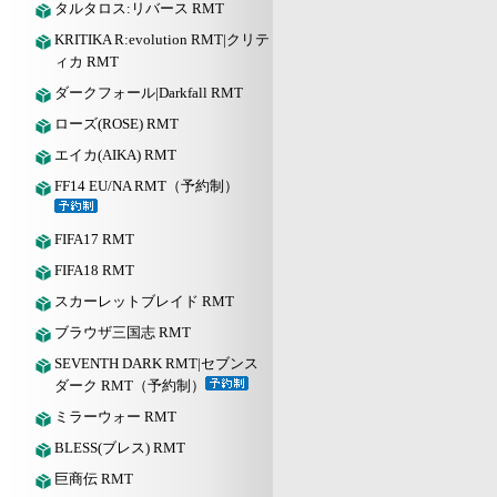
タルタロス:リバース RMT
KRITIKA R:evolution RMT|クリテ
ィカ RMT
ダークフォール|Darkfall RMT
ローズ(ROSE) RMT
エイカ(AIKA) RMT
FF14 EU/NA RMT（予約制）
FIFA17 RMT
FIFA18 RMT
スカーレットブレイド RMT
ブラウザ三国志 RMT
SEVENTH DARK RMT|セブンス
ダーク RMT（予約制）
ミラーウォー RMT
BLESS(ブレス) RMT
巨商伝 RMT