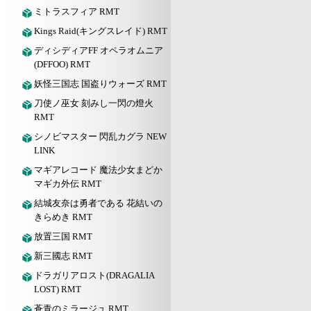
ミトラスフィア RMT
Kings Raid(キングスレイド) RMT
ディシディアFF オペラオムニア
(DFFOO) RMT
妖怪三国志 国盗りウォーズ RMT
刀使ノ巫女 刻みし一閃の燈火
RMT
シノビマスター 閃乱カグラ NEW
LINK
マギアレコード 魔法少女まどか
マギカ外伝 RMT
結城友奈は勇者である 花結いの
きらめき RMT
放置三国 RMT
新三國志 RMT
ドラガリアロスト(DRAGALIA
LOST) RMT
蒼青のミラージュ RMT