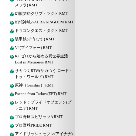
スフラ) RMT
幻獣契約クリプトラクト RMT
幻想神域2-AURA KINGDOM RMT
ドラゴンクエストタクト RMT
装甲娘(そうむす) RMT
V4(ブイフォー) RMT
Re:ゼロから始める異世界生活
Lost in Memories RMT
サカつくRTW(サカつく ロード・
トゥ・ワールド) RMT
原神（Genshin） RMT
Escape from Tarkov(EFT) RMT
レッド：プライドオブエデン(プ
ラエデ) RMT
プロ野球スピリッツA RMT
プロ野球PRIDE RMT
アイドリッシュセブン(アイナナ)