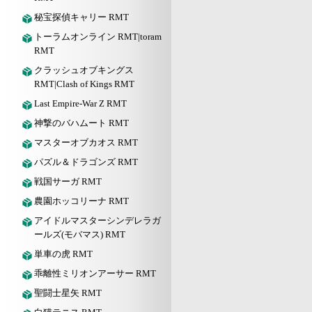
秘宝探偵キャリー RMT
トーラムオンライン RMT|toram
RMT
クラッシュオブキングス
RMT|Clash of Kings RMT
Last Empire-War Z RMT
神撃のバハムート RMT
マスターオブカオス RMT
パズル＆ドラゴンズ RMT
戦国サーガ RMT
農園ホッコリーナ RMT
アイドルマスターシンデレラガ
ールズ(モバマス) RMT
単車の虎 RMT
乖離性ミリオンアーサー RMT
聖闘士星矢 RMT