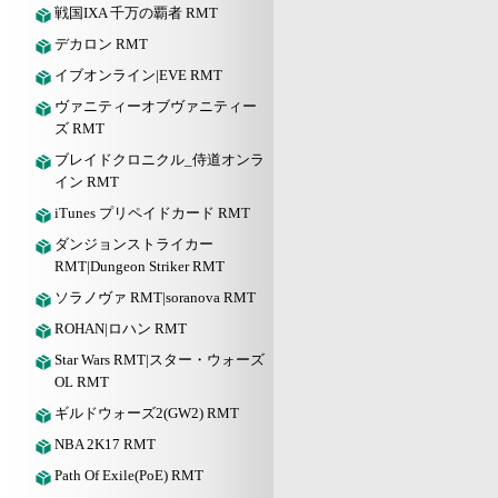
戦国IXA 千万の覇者 RMT
デカロン RMT
イブオンライン|EVE RMT
ヴァニティーオブヴァニティー
ズ RMT
ブレイドクロニクル_侍道オンラ
イン RMT
iTunes プリペイドカード RMT
ダンジョンストライカー
RMT|Dungeon Striker RMT
ソラノヴァ RMT|soranova RMT
ROHAN|ロハン RMT
Star Wars RMT|スター・ウォーズ
OL RMT
ギルドウォーズ2(GW2) RMT
NBA 2K17 RMT
Path Of Exile(PoE) RMT