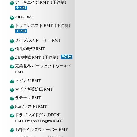
アーキエイジ RMT（予約制）
AION RMT
ドラゴンネスト RMT（予約制）
メイプルストーリー RMT
信長の野望 RMT
幻想神域 RMT（予約制）
完美世界|パーフェクトワールド
RMT
マビノギ RMT
マビノギ英雄伝 RMT
ラテール RMT
Rust(ラスト) RMT
ドラゴンズドグマ(DDON)
RMT|Dragon's Dogma RMT
TW|テイルズウィーバー RMT