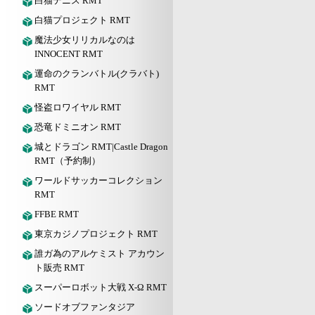
白猫テニス RMT
白猫プロジェクト RMT
魔法少女リリカルなのは
INNOCENT RMT
運命のクランバトル(クラバト)
RMT
怪盗ロワイヤル RMT
恐竜ドミニオン RMT
城とドラゴン RMT|Castle Dragon
RMT（予約制）
ワールドサッカーコレクション
RMT
FFBE RMT
東京カジノプロジェクト RMT
誰ガ為のアルケミスト アカウン
ト販売 RMT
スーパーロボット大戦 X-Ω RMT
ソードオブファンタジア