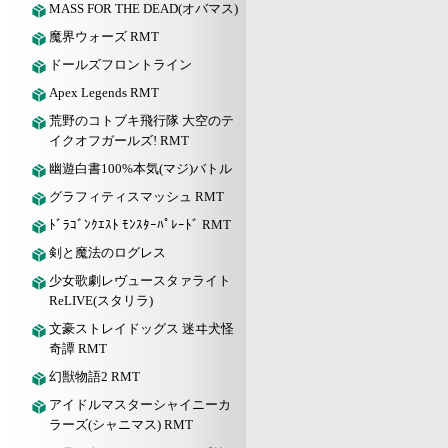
MASS FOR THE DEAD(オバマス)
魔界ウォーズ RMT
ドールズフロントライン
Apex Legends RMT
荒野のコトブキ飛行隊 大空のテ
イクオフガールズ! RMT
幽遊白書100%本気(マジ)バトル
グラフィティスマッシュ RMT
ﾄﾞﾗｺﾞﾝｸｴｽﾄ ﾓﾝｽﾀｰﾊﾟﾚｰﾄﾞ RMT
剣と魔法のログレス
少女歌劇レヴュースタァライト
ReLIVE(スタリラ)
文豪ストレイドッグス 迷ヰ犬怪
奇譚 RMT
幻獣物語2 RMT
アイドルマスターシャイニーカ
ラーズ(シャニマス) RMT