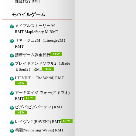
課金代行 RMT
モバイルゲーム
メイプルストーリー M
RMT|MapleStory M RMT
リネージュ2M（Lineage2M）
RMT
携帯ゲーム課金代行
ブレイドアンドソウル2（Blade
＆Soul2） RMT
HIT2(HIT： The World) RMT
アーキエイジ ウォー(アキウオ)
RMT
ピグパ(ピグパーティ) RMT
レイヴン2 (RAVEN2) RMT
鳴潮(Wuthering Waves) RMT