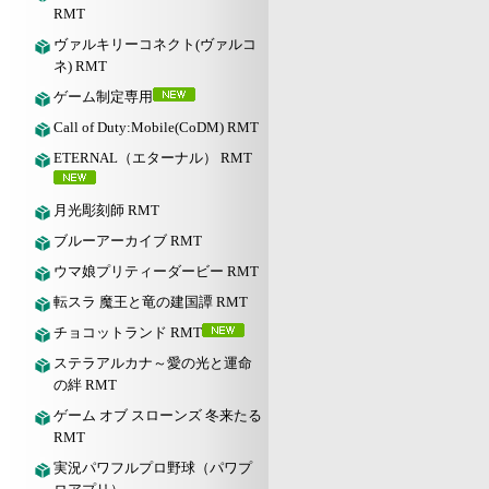
RMT
ヴァルキリーコネクト(ヴァルコ
ネ) RMT
ゲーム制定専用
Call of Duty:Mobile(CoDM) RMT
ETERNAL（エターナル） RMT
月光彫刻師 RMT
ブルーアーカイブ RMT
ウマ娘プリティーダービー RMT
転スラ 魔王と竜の建国譚 RMT
チョコットランド RMT
ステラアルカナ～愛の光と運命
の絆 RMT
ゲーム オブ スローンズ 冬来たる
RMT
実況パワフルプロ野球（パワプ