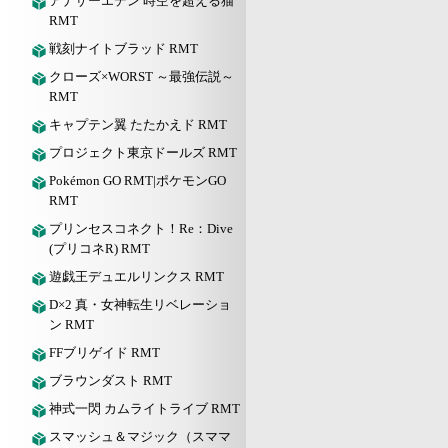
アナザーエデン 時空を超える猫
RMT
戦刻ナイトブラッド RMT
クローズ×WORST ～最強伝説～
RMT
キャプテン翼 たたかえド RMT
プロジェクト東京ドールズ RMT
Pokémon GO RMT|ポケモンGO
RMT
プリンセスコネクト！Re：Dive
(プリコネR) RMT
遊戯王デュエルリンクス RMT
D×2 真・女神転生リベレーショ
ン RMT
FFブリゲイド RMT
ブラウンダスト RMT
神式一閃 カムライトライブ RMT
スマッシュ＆マジック（スママ