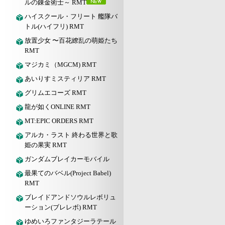
ルの錬金術士～ RMT
ハイスクール・フリート 艦隊バ
トル(ハイフリ) RMT
放置少女 〜百花繚乱の萌姫たち
RMT
マジカミ（MGCM) RMT
あいりすミスティリア RMT
グリムエコーズ RMT
龍が如くONLINE RMT
MT:EPIC ORDERS RMT
アルカ・ラスト 終わる世界と歌
姫の果実 RMT
ガンダムブレイカーモバイル
最果てのバベル(Project Babel)
RMT
ブレイドアンドソウルレボリュ
ーション(ブレレボ) RMT
ゆめいろファンタジーラテール