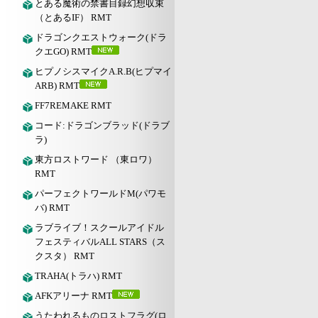
とある魔術の禁書目録幻想収束
（とあるIF） RMT
ドラゴンクエストウォーク(ドラ
クエGO) RMT
ヒプノシスマイクA.R.B(ヒプマイ
ARB) RMT
FF7REMAKE RMT
コード:ドラゴンブラッド(ドラブ
ラ)
東方ロストワード （東ロワ）
RMT
パーフェクトワールドM(パワモ
バ) RMT
ラブライブ！スクールアイドル
フェスティバルALL STARS（ス
クスタ） RMT
TRAHA(トラハ) RMT
AFKアリーナ RMT
うたわれるものロストフラグ(ロ