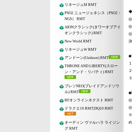
リネージュM RMT
◈
PSO2 ニュージェネシス（PSO2：
NGS） RMT
◎
◎
AIONクラシック(タワーオブアイ
オンクラシック) RMT
◎
New World RMT
リネージュW RMT
◈
アンドーン(Undawn) RMT
１
THRONE AND LIBERTY(スロー
２
ン・アンド・リバティ) RMT
ブレソNEO(ブレイドアンドソウ
ル) RMT
RFオンラインネクスト RMT
◎
◎
ドラクエ10 RMT|DQ10 RMT
オーディン ヴァルハラ ライジン
グ RMT