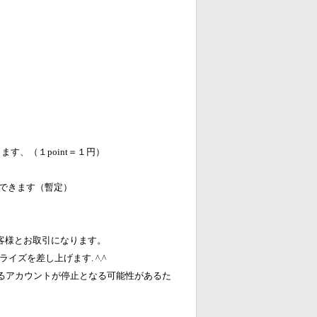
します、（１point＝１円）
ができます（暫定）
客様とお取引になります。
イズを差し上げます. ^.^
るアカウントが停止となる可能性があるた