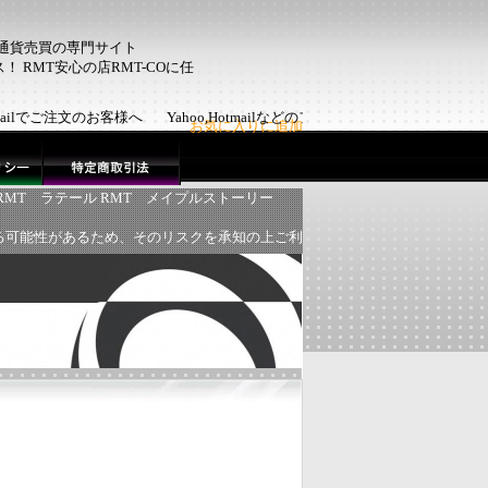
ム通貨売買の専門サイト
 RMT安心の店RMT-COに任
otmailでご注文のお客様へ Yahoo,Hotmailなどのフリーメール
お気に入りに追加
RMT
ラテール RMT
メイプルストーリー
る可能性があるため、そのリスクを承知の上ご利