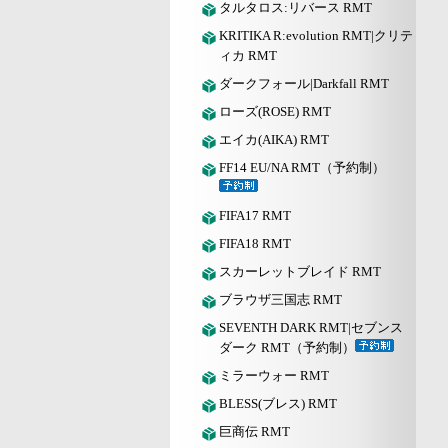
タルタロス:リバース RMT
KRITIKA R:evolution RMT|クリテ
ィカ RMT
ダークフォール|Darkfall RMT
ローズ(ROSE) RMT
エイカ(AIKA) RMT
FF14 EU/NA RMT（予約制）
FIFA17 RMT
FIFA18 RMT
スカーレットブレイド RMT
ブラウザ三国志 RMT
SEVENTH DARK RMT|セブンス
ダーク RMT（予約制）
ミラーウォー RMT
BLESS(ブレス) RMT
巨商伝 RMT