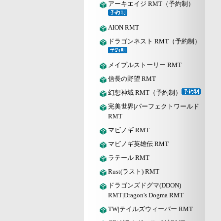
アーキエイジ RMT（予約制）
AION RMT
ドラゴンネスト RMT（予約制）
メイプルストーリー RMT
信長の野望 RMT
幻想神域 RMT（予約制）
完美世界|パーフェクトワールド
RMT
マビノギ RMT
マビノギ英雄伝 RMT
ラテール RMT
Rust(ラスト) RMT
ドラゴンズドグマ(DDON)
RMT|Dragon's Dogma RMT
TW|テイルズウィーバー RMT