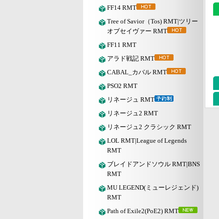
FF14 RMT
Tree of Savior（Tos) RMT|ツリー
オブセイヴァー RMT
FF11 RMT
アラド戦記 RMT
CABAL_カバル RMT
PSO2 RMT
リネージュ RMT
リネージュ2 RMT
リネージュ2 クラシック RMT
LOL RMT|League of Legends
RMT
ブレイドアンドソウル RMT|BNS
RMT
MU LEGEND(ミューレジェンド)
RMT
Path of Exile2(PoE2) RMT