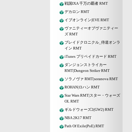
戦国IXA 千万の覇者 RMT
デカロン RMT
イブオンライン|EVE RMT
ヴァニティーオブヴァニティー
ズ RMT
ブレイドクロニクル_侍道オンラ
イン RMT
iTunes プリペイドカード RMT
ダンジョンストライカー
RMT|Dungeon Striker RMT
ソラノヴァ RMT|soranova RMT
ROHAN|ロハン RMT
Star Wars RMT|スター・ウォーズ
OL RMT
ギルドウォーズ2(GW2) RMT
NBA 2K17 RMT
Path Of Exile(PoE) RMT