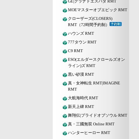
GE|グラナドエスパダ RMT
MOEマスターオブエピック RMT
クローザーズ(CLOSERS)
RMT（72時間予約制）
ハウンズ RMT
777タウン RMT
C9 RMT
ESO(エルダースクロールズオン
ライン)ズ RMT
黒い砂漠 RMT
真・女神転生 RMT|IMAGINE
RMT
大航海時代 RMT
新天上碑 RMT
舞翔伝|プライドオブソウル RMT
真・三國無双 Online RMT
ハンターヒーロー RMT