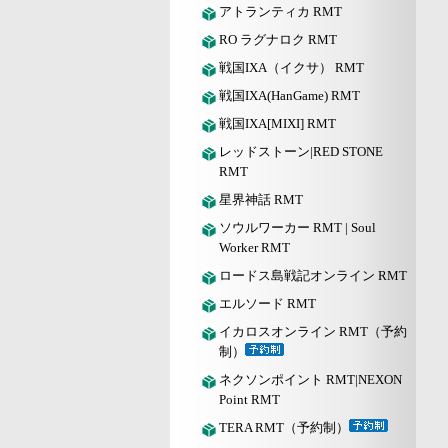
アトランティカ RMT
RO ラグナロク RMT
戦国IXA（イクサ） RMT
戦国IXA(HanGame) RMT
戦国IXA[MIXI] RMT
レッドストーン|RED STONE
RMT
星界神話 RMT
ソウルワーカー RMT | Soul
Worker RMT
ロードス島戦記オンライン RMT
エルソード RMT
イカロスオンライン RMT（予約
制）
ネクソンポイント RMT|NEXON
Point RMT
TERA RMT（予約制）