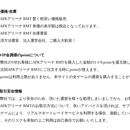
価格/在庫
AFKアリーナ RMT 驚く程安い価格販売
AFKアリーナ RMT 単価の表示額は税込となっております。
AFKアリーナ RMT 在庫豊富
決済方法豊富、法人運営会社、ご購入大歓迎！
VIP会員様のpointについて
弊社のVIPお客様にAFKアリーナ RMTを購入した金額の1-3％pointを還元致
次回AFKアリーナ RMTにご注文する時にpointが使えます。
３pointは利用上限がありません、本サイトの全ゲームの通貨を購入すること
◈取引安全情報
弊社では、より安全のため、頂いた通貨を様々な処理しまいましてから、お
AFKアリーナ RMTのお取引方法について、良いアドバイスを頂ければ、サプラ
※ゲームにより、リアルマネートレードサービスを利用する場合、遊戯してい
め、そのリスクを承知の上ご利用は自己責任でお願いいたします。