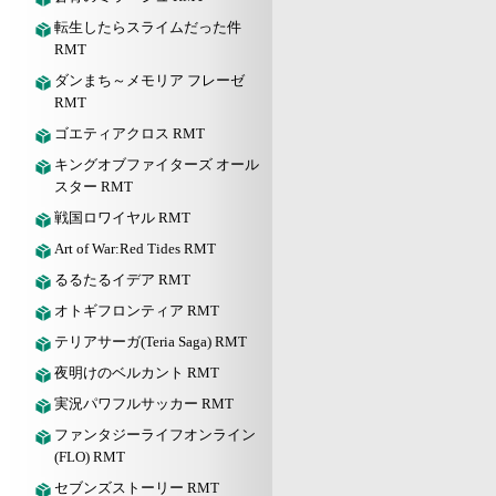
転生したらスライムだった件
RMT
ダンまち～メモリア フレーゼ
RMT
ゴエティアクロス RMT
キングオブファイターズ オール
スター RMT
戦国ロワイヤル RMT
Art of War:Red Tides RMT
るるたるイデア RMT
オトギフロンティア RMT
テリアサーガ(Teria Saga) RMT
夜明けのベルカント RMT
実況パワフルサッカー RMT
ファンタジーライフオンライン
(FLO) RMT
セブンズストーリー RMT