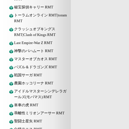
秘宝探偵キャリー RMT
トーラムオンライン RMT|toram
RMT
クラッシュオブキングス
RMT|Clash of Kings RMT
Last Empire-War Z RMT
神撃のバハムート RMT
マスターオブカオス RMT
パズル＆ドラゴンズ RMT
戦国サーガ RMT
農園ホッコリーナ RMT
アイドルマスターシンデレラガ
ールズ(モバマス) RMT
単車の虎 RMT
乖離性ミリオンアーサー RMT
聖闘士星矢 RMT