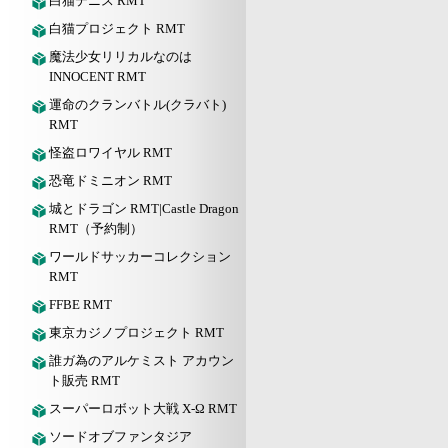
白猫テニス RMT
白猫プロジェクト RMT
魔法少女リリカルなのは
INNOCENT RMT
運命のクランバトル(クラバト)
RMT
怪盗ロワイヤル RMT
恐竜ドミニオン RMT
城とドラゴン RMT|Castle Dragon
RMT（予約制）
ワールドサッカーコレクション
RMT
FFBE RMT
東京カジノプロジェクト RMT
誰ガ為のアルケミスト アカウン
ト販売 RMT
スーパーロボット大戦 X-Ω RMT
ソードオブファンタジア