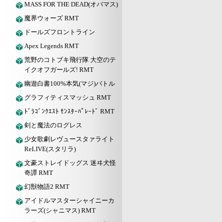
MASS FOR THE DEAD(オバマス)
魔界ウォーズ RMT
ドールズフロントライン
Apex Legends RMT
荒野のコトブキ飛行隊 大空のテ
イクオフガールズ! RMT
幽遊白書100%本気(マジ)バトル
グラフィティスマッシュ RMT
ﾄﾞﾗｺﾞﾝｸｴｽﾄ ﾓﾝｽﾀｰﾊﾟﾚｰﾄﾞ RMT
剣と魔法のログレス
少女歌劇レヴュースタァライト
ReLIVE(スタリラ)
文豪ストレイドッグス 迷ヰ犬怪
奇譚 RMT
幻獣物語2 RMT
アイドルマスターシャイニーカ
ラーズ(シャニマス) RMT