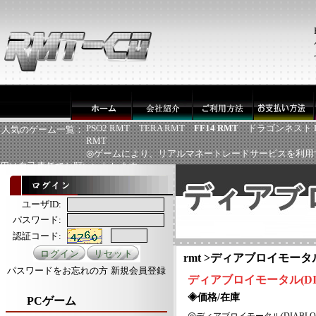
PSO2 RMT
TERA RMT
FF14 RMT
ドラゴンネスト 
人気のゲーム一覧：
RMT
◎ゲームにより、リアルマネートレードサービスを利用
用は自己責任でお願いいたします
ユーザID:
パスワード:
認証コード:
rmt
>
ディアブロイモータル(D
パスワードをお忘れの方
新規会員登録
ディアブロイモータル
(D
◈価格/在庫
PCゲーム
◎