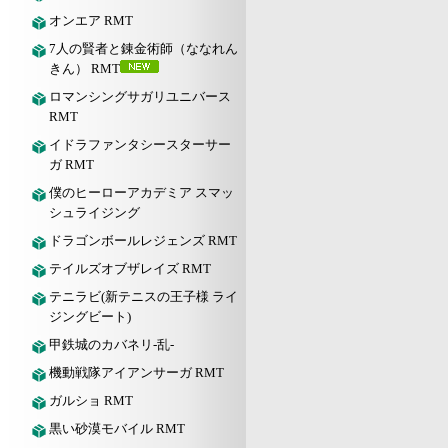
オンエア RMT
7人の賢者と錬金術師（ななれん
きん） RMT
ロマンシングサガリユニバース
RMT
イドラファンタシースターサー
ガ RMT
僕のヒーローアカデミア スマッ
シュライジング
ドラゴンボールレジェンズ RMT
テイルズオブザレイズ RMT
テニラビ(新テニスの王子様 ライ
ジングビート)
甲鉄城のカバネリ-乱-
機動戦隊アイアンサーガ RMT
ガルショ RMT
黒い砂漠モバイル RMT