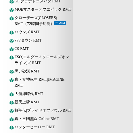
GE|グラナドエスパダ RMT
MOEマスターオブエピック RMT
クローザーズ(CLOSERS)
RMT（72時間予約制）
ハウンズ RMT
777タウン RMT
C9 RMT
ESO(エルダースクロールズオン
ライン)ズ RMT
黒い砂漠 RMT
真・女神転生 RMT|IMAGINE
RMT
大航海時代 RMT
新天上碑 RMT
舞翔伝|プライドオブソウル RMT
真・三國無双 Online RMT
ハンターヒーロー RMT