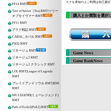
スクを承知の上ご利用は自己責任
FF14 RMT
Tree of Savior（Tos) RMT|ツリー
購入とか買取を選択
オブセイヴァー RMT
FF11 RMT
アラド戦記 RMT
CABAL_カバル RMT
PSO2 RMT
リネージュ RMT
Game News
リネージュ2 RMT
Game RankNews
リネージュ2 クラシック RMT
LOL RMT|League of Legends
RMT
ブレイドアンドソウル RMT|BNS
RMT
MU LEGEND(ミューレジェンド)
RMT
Path of Exile2(PoE2) RMT