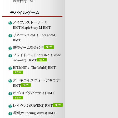
課金代行 RMT
モバイルゲーム
メイプルストーリー M
RMT|MapleStory M RMT
リネージュ2M（Lineage2M）
RMT
携帯ゲーム課金代行
ブレイドアンドソウル2（Blade
＆Soul2） RMT
HIT2(HIT： The World) RMT
アーキエイジ ウォー(アキウオ)
RMT
ピグパ(ピグパーティ) RMT
レイヴン2 (RAVEN2) RMT
鳴潮(Wuthering Waves) RMT