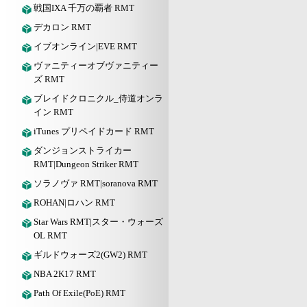
戦国IXA 千万の覇者 RMT
デカロン RMT
イブオンライン|EVE RMT
ヴァニティーオブヴァニティー
ズ RMT
ブレイドクロニクル_侍道オンラ
イン RMT
iTunes プリペイドカード RMT
ダンジョンストライカー
RMT|Dungeon Striker RMT
ソラノヴァ RMT|soranova RMT
ROHAN|ロハン RMT
Star Wars RMT|スター・ウォーズ
OL RMT
ギルドウォーズ2(GW2) RMT
NBA 2K17 RMT
Path Of Exile(PoE) RMT