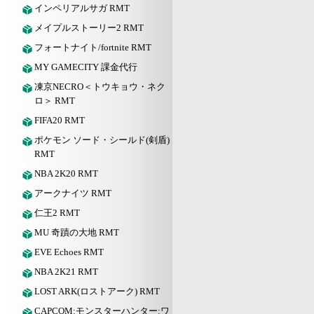
インペリアルサガ RMT
メイプルストーリー2 RMT
フォートナイト/fortnite RMT
MY GAMECITY 課金代行
凍京NECRO＜トウキョウ・ネク
ロ＞ RMT
FIFA20 RMT
ポケモン ソード・シールド(剣盾)
RMT
NBA 2K20 RMT
アークナイツ RMT
仁王2 RMT
MU 奇蹟の大地 RMT
EVE Echoes RMT
NBA 2K21 RMT
LOST ARK(ロストアーク) RMT
CAPCOM:モンスターハンター:ワ