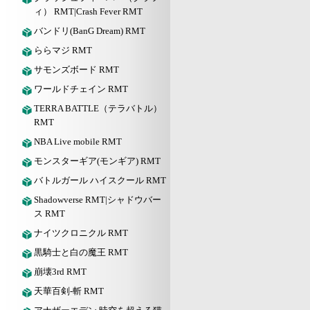
ィ） RMT|Crash Fever RMT
バンドリ(BanG Dream) RMT
ららマジ RMT
サモンズボード RMT
ワールドチェイン RMT
TERRA BATTLE（テラバトル）
RMT
NBA Live mobile RMT
モンスターギア(モンギア) RMT
バトルガール ハイスクール RMT
Shadowverse RMT|シャドウバー
ス RMT
ナイツクロニクル RMT
黒騎士と白の魔王 RMT
崩壊3rd RMT
天華百剣-斬 RMT