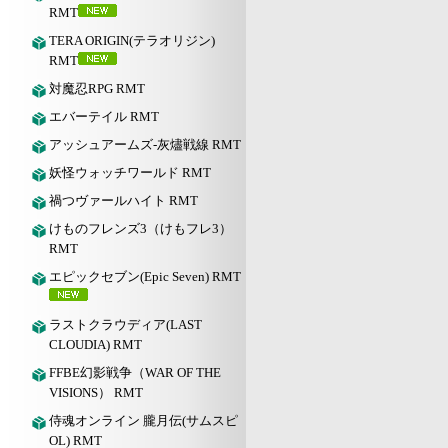
RMT
TERA ORIGIN(テラオリジン)
RMT
対魔忍RPG RMT
エバーテイル RMT
アッシュアームズ‐灰燼戦線 RMT
妖怪ウォッチワールド RMT
禍つヴァールハイト RMT
けものフレンズ3（けもフレ3）
RMT
エピックセブン(Epic Seven) RMT
ラストクラウディア(LAST
CLOUDIA) RMT
FFBE幻影戦争（WAR OF THE
VISIONS） RMT
侍魂オンライン 朧月伝(サムスピ
OL) RMT