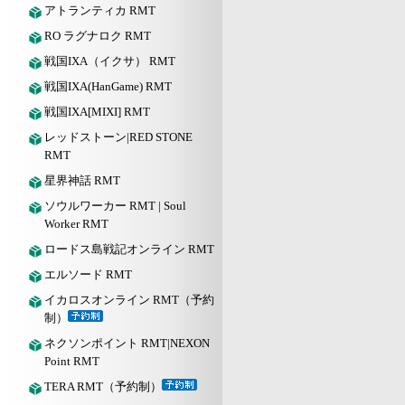
アトランティカ RMT
RO ラグナロク RMT
戦国IXA（イクサ） RMT
戦国IXA(HanGame) RMT
戦国IXA[MIXI] RMT
レッドストーン|RED STONE
RMT
星界神話 RMT
ソウルワーカー RMT | Soul
Worker RMT
ロードス島戦記オンライン RMT
エルソード RMT
イカロスオンライン RMT（予約
制）
ネクソンポイント RMT|NEXON
Point RMT
TERA RMT（予約制）