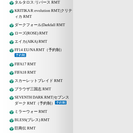
タルタロス:リバース RMT
KRITIKA R:evolution RMT|クリテ
ィカ RMT
ダークフォール|Darkfall RMT
ローズ(ROSE) RMT
エイカ(AIKA) RMT
FF14 EU/NA RMT（予約制）
FIFA17 RMT
FIFA18 RMT
スカーレットブレイド RMT
ブラウザ三国志 RMT
SEVENTH DARK RMT|セブンス
ダーク RMT（予約制）
ミラーウォー RMT
BLESS(ブレス) RMT
巨商伝 RMT