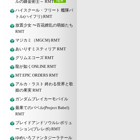
ルの錬金術士～ RMT
ハイスクール・フリート 艦隊バ
トル(ハイフリ) RMT
放置少女 〜百花繚乱の萌姫たち
RMT
マジカミ（MGCM) RMT
あいりすミスティリア RMT
グリムエコーズ RMT
龍が如くONLINE RMT
MT:EPIC ORDERS RMT
アルカ・ラスト 終わる世界と歌
姫の果実 RMT
ガンダムブレイカーモバイル
最果てのバベル(Project Babel)
RMT
ブレイドアンドソウルレボリュ
ーション(ブレレボ) RMT
ゆめいろファンタジーラテール