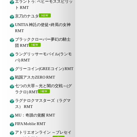
エラントゥ: ベヒーモススピリッ
ト RMT
京刀のナユタ
UNITIA 神託の使徒×終焉の女神
RMT
ブラッククローバー夢幻の騎士
団 RMT
ラングリッサーモバイル(ランモ
バ) RMT
グリーコイン(GREEコイン) RMT
戦国アスカZERO RMT
七つの大罪～光と闇の交戦～(グ
ラクロ) RMT
ラグナロクマスターズ（ラグマ
ス） RMT
MU：奇蹟の覚醒 RMT
FIFA Moblie RMT
アトリエオンライン ～ブレセイ