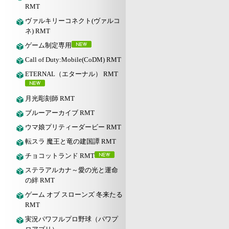
RMT
ヴァルキリーコネクト(ヴァルコ
ネ) RMT
ゲーム制定専用
Call of Duty:Mobile(CoDM) RMT
ETERNAL（エターナル） RMT
月光彫刻師 RMT
ブルーアーカイブ RMT
ウマ娘プリティーダービー RMT
転スラ 魔王と竜の建国譚 RMT
チョコットランド RMT
ステラアルカナ～愛の光と運命
の絆 RMT
ゲーム オブ スローンズ 冬来たる
RMT
実況パワフルプロ野球（パワプ