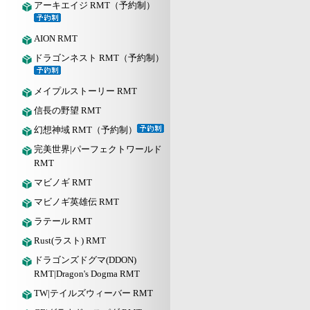
アーキエイジ RMT（予約制）
AION RMT
ドラゴンネスト RMT（予約制）
メイプルストーリー RMT
信長の野望 RMT
幻想神域 RMT（予約制）
完美世界|パーフェクトワールド
RMT
マビノギ RMT
マビノギ英雄伝 RMT
ラテール RMT
Rust(ラスト) RMT
ドラゴンズドグマ(DDON)
RMT|Dragon's Dogma RMT
TW|テイルズウィーバー RMT