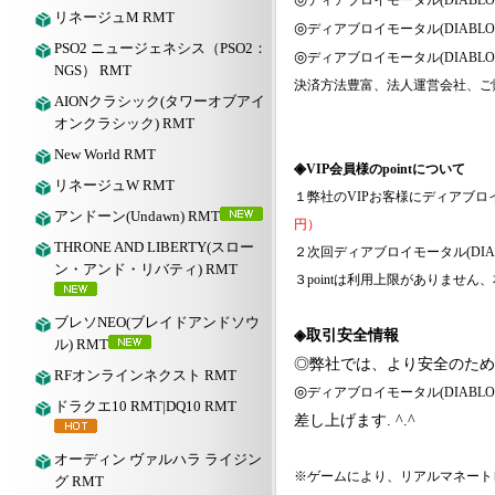
ディアブロイモータル
(DIABLO
リネージュM RMT
◎
ディアブロイモータル
(DIABLO
PSO2 ニュージェネシス（PSO2：
◎
ディアブロイモータル
(DIABLO
NGS） RMT
決済方法豊富、法人運営会社、ご
AIONクラシック(タワーオブアイ
オンクラシック) RMT
New World RMT
◈
VIP会員様のpointについて
リネージュW RMT
１弊社の
VIPお客様に
ディアブロ
アンドーン(Undawn) RMT
円）
THRONE AND LIBERTY(スロー
２次回
ディアブロイモータル
(DI
ン・アンド・リバティ) RMT
３
pointは利用上限がありませ
ブレソNEO(ブレイドアンドソウ
◈取引安全情報
ル) RMT
◎弊社では、より安全のため
RFオンラインネクスト RMT
◎
ディアブロイモータル
(DIABLO
ドラクエ10 RMT|DQ10 RMT
差し上げます. ^.^
オーディン ヴァルハラ ライジン
※ゲームにより、リアルマネート
グ RMT