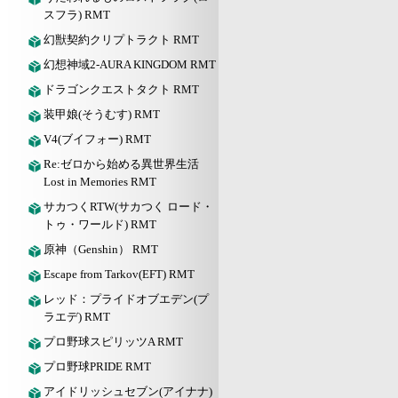
スフラ) RMT
幻獣契約クリプトラクト RMT
幻想神域2-AURA KINGDOM RMT
ドラゴンクエストタクト RMT
装甲娘(そうむす) RMT
V4(ブイフォー) RMT
Re:ゼロから始める異世界生活
Lost in Memories RMT
サカつくRTW(サカつく ロード・
トゥ・ワールド) RMT
原神（Genshin） RMT
Escape from Tarkov(EFT) RMT
レッド：プライドオブエデン(プ
ラエデ) RMT
プロ野球スピリッツA RMT
プロ野球PRIDE RMT
アイドリッシュセブン(アイナナ)