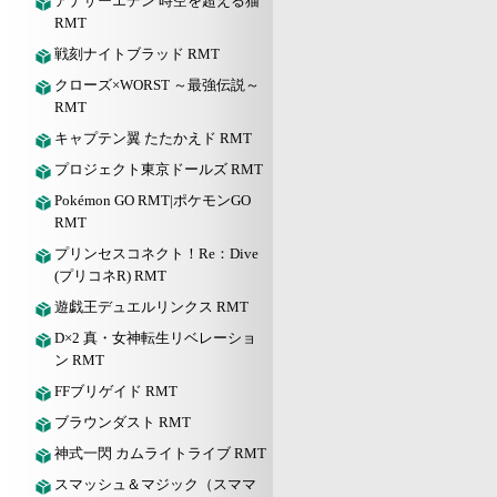
アナザーエデン 時空を超える猫
RMT
戦刻ナイトブラッド RMT
クローズ×WORST ～最強伝説～
RMT
キャプテン翼 たたかえド RMT
プロジェクト東京ドールズ RMT
Pokémon GO RMT|ポケモンGO
RMT
プリンセスコネクト！Re：Dive
(プリコネR) RMT
遊戯王デュエルリンクス RMT
D×2 真・女神転生リベレーショ
ン RMT
FFブリゲイド RMT
ブラウンダスト RMT
神式一閃 カムライトライブ RMT
スマッシュ＆マジック（スママ