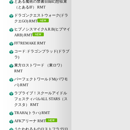
とある魔術の禁書目録幻想収束
（とあるIF） RMT
ドラゴンクエストウォーク(ドラ
クエGO) RMT
ヒプノシスマイクA.R.B(ヒプマイ
ARB) RMT
FF7REMAKE RMT
コード:ドラゴンブラッド(ドラブ
ラ)
東方ロストワード （東ロワ）
RMT
パーフェクトワールドM(パワモ
バ) RMT
ラブライブ！スクールアイドル
フェスティバルALL STARS（ス
クスタ） RMT
TRAHA(トラハ) RMT
AFKアリーナ RMT
うたわれるものロストフラグ(ロ