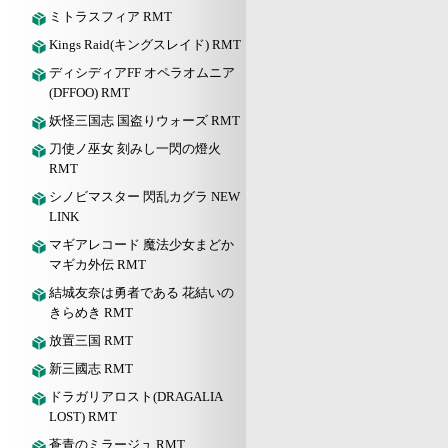
ミトラスフィア RMT
Kings Raid(キングスレイド) RMT
ディシディアFF オペラオムニア
(DFFOO) RMT
妖怪三国志 国盗りウォーズ RMT
刀使ノ巫女 刻みし一閃の燈火
RMT
シノビマスター 閃乱カグラ NEW
LINK
マギアレコード 魔法少女まどか
マギカ外伝 RMT
結城友奈は勇者である 花結いの
きらめき RMT
放置三国 RMT
新三國志 RMT
ドラガリアロスト(DRAGALIA
LOST) RMT
蒼青のミラージュ RMT