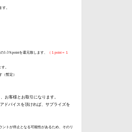
ます。
1-3％pointを還元致します、
（１
point＝１
ます。
す（暫定）
ら、お客様とお取引になります。
いアドバイスを頂ければ、サプライズを
ウントが停止となる可能性があるため、そのリ