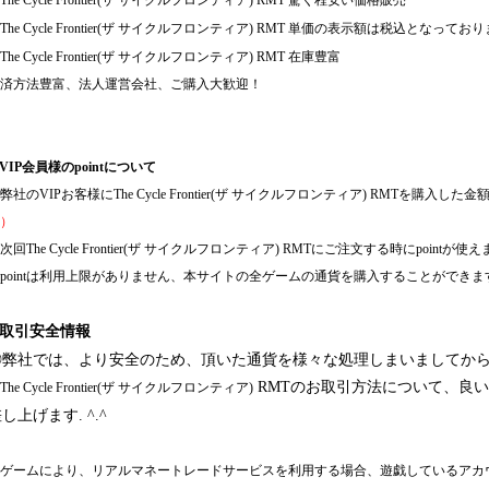
The Cycle Frontier(ザ サイクルフロンティア)
RMT 驚く程安い価格販売
The Cycle Frontier(ザ サイクルフロンティア)
RMT 単価の表示額は税込となっており
The Cycle Frontier(ザ サイクルフロンティア)
RMT 在庫豊富
済方法豊富、法人運営会社、ご購入大歓迎！
VIP会員様のpointについて
弊社の
VIPお客様に
The Cycle Frontier(ザ サイクルフロンティア)
RMTを購入した金額の
）
次回
The Cycle Frontier(ザ サイクルフロンティア)
RMTにご注文する時にpointが使え
pointは利用上限がありません、本サイトの全ゲームの通貨を購入することができま
◈取引安全情報
◎弊社では、より安全のため、頂いた通貨を様々な処理しまいましてか
RMTのお取引方法について、良
The Cycle Frontier(ザ サイクルフロンティア)
し上げます. ^.^
ゲームにより、リアルマネートレードサービスを利用する場合、遊戯しているアカ