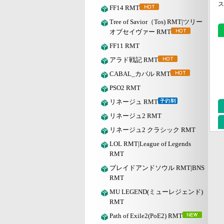
ス
FF14 RMT
Tree of Savior（Tos) RMT|ツリー
オブセイヴァー RMT
FF11 RMT
アラド戦記 RMT
CABAL_カバル RMT
PSO2 RMT
リネージュ RMT
リネージュ2 RMT
リネージュ2 クラシック RMT
LOL RMT|League of Legends
RMT
ブレイドアンドソウル RMT|BNS
RMT
MU LEGEND(ミューレジェンド)
RMT
Path of Exile2(PoE2) RMT