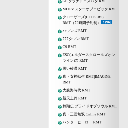
GE|グラナドエスパダ RMT
MOEマスターオブエピック RMT
クローザーズ(CLOSERS)
RMT（72時間予約制）
ハウンズ RMT
777タウン RMT
C9 RMT
ESO(エルダースクロールズオン
ライン)ズ RMT
黒い砂漠 RMT
真・女神転生 RMT|IMAGINE
RMT
大航海時代 RMT
新天上碑 RMT
舞翔伝|プライドオブソウル RMT
真・三國無双 Online RMT
ハンターヒーロー RMT