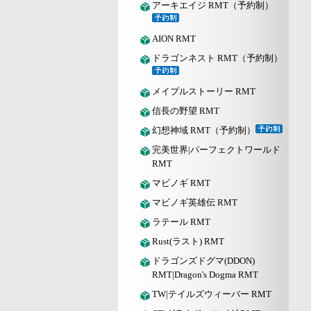
アーキエイジ RMT（予約制）
AION RMT
ドラゴンネスト RMT（予約制）
メイプルストーリー RMT
信長の野望 RMT
幻想神域 RMT（予約制）
完美世界|パーフェクトワールド
RMT
マビノギ RMT
マビノギ英雄伝 RMT
ラテール RMT
Rust(ラスト) RMT
ドラゴンズドグマ(DDON)
RMT|Dragon's Dogma RMT
TW|テイルズウィーバー RMT