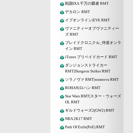
戦国IXA 千万の覇者 RMT
デカロン RMT
イブオンライン|EVE RMT
ヴァニティーオブヴァニティー
ズ RMT
ブレイドクロニクル_侍道オンラ
イン RMT
iTunes プリペイドカード RMT
ダンジョンストライカー
RMT|Dungeon Striker RMT
ソラノヴァ RMT|soranova RMT
ROHAN|ロハン RMT
Star Wars RMT|スター・ウォーズ
OL RMT
ギルドウォーズ2(GW2) RMT
NBA 2K17 RMT
Path Of Exile(PoE) RMT