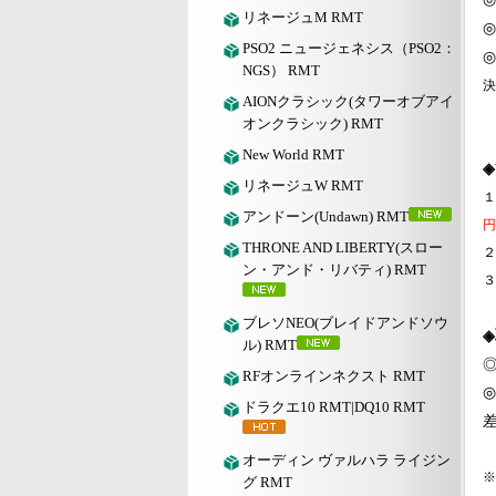
リネージュM RMT
◎
PSO2 ニュージェネシス（PSO2：
◎
NGS） RMT
決
AIONクラシック(タワーオブアイ
オンクラシック) RMT
New World RMT
◈
リネージュW RMT
１
アンドーン(Undawn) RMT
円
THRONE AND LIBERTY(スロー
２
ン・アンド・リバティ) RMT
３
ブレソNEO(ブレイドアンドソウ
ル) RMT
RFオンラインネクスト RMT
◎
ドラクエ10 RMT|DQ10 RMT
差
オーディン ヴァルハラ ライジン
※
グ RMT