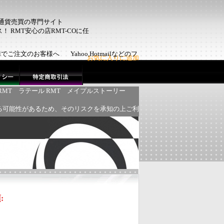
ム通貨売買の専門サイト
 RMT安心の店RMT-COに任
tmailでご注文のお客様へ Yahoo,Hotmailなどのフリーメールで
お気に入りに追加
RMT
ラテール RMT
メイプルストーリー
る可能性があるため、そのリスクを承知の上ご利
項
: