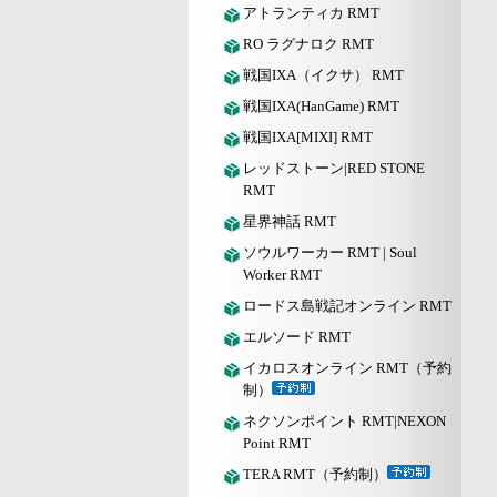
アトランティカ RMT
RO ラグナロク RMT
戦国IXA（イクサ） RMT
戦国IXA(HanGame) RMT
戦国IXA[MIXI] RMT
レッドストーン|RED STONE
RMT
星界神話 RMT
ソウルワーカー RMT | Soul
Worker RMT
ロードス島戦記オンライン RMT
エルソード RMT
イカロスオンライン RMT（予約
制）
ネクソンポイント RMT|NEXON
Point RMT
TERA RMT（予約制）