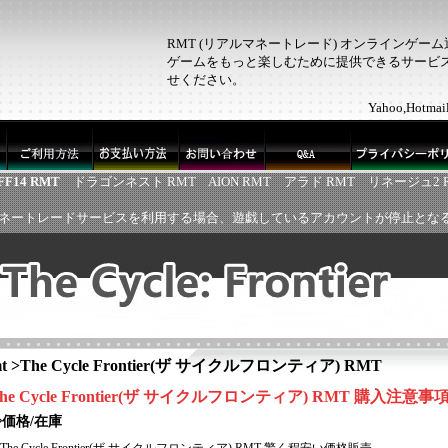
RMT (リアルマネートレード) オンラインゲー
ゲームをもっと楽しむために提供できるサービス！
せください。
Yahoo,Ho
FF14 RMT
ドラゴンネスト RMT
AION RMT
アラド RMT
リネージュ2 
ネートレードサービスを利用する場合、遊戯しているアカウントが停止とな
t
>
The Cycle Frontier(ザ サイクルフロンティア) RMT
he Cycle Frontier(ザ サイクルフロンティア)
RMT
購入注意事
◈価格/在庫