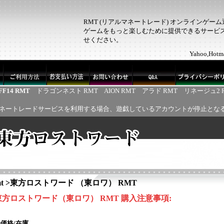
RMT (リアルマネートレード) オンラインゲー
ゲームをもっと楽しむために提供できるサービス！
せください。
Yahoo,H
FF14 RMT
ドラゴンネスト RMT
AION RMT
アラド RMT
リネージュ2 
ネートレードサービスを利用する場合、遊戯しているアカウントが停止とな
t
>
東方ロストワード （東ロワ） RMT
東方ロストワード（東ロワ） RMT 購入注意事項:
価格/在庫