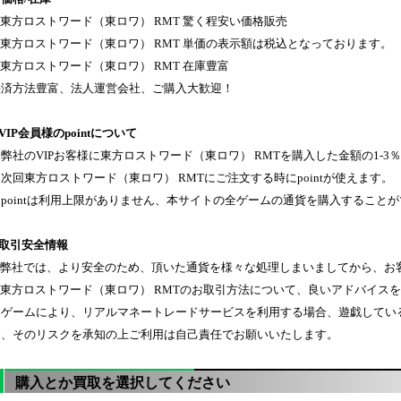
東方ロストワード（東ロワ） RMT 驚く程安い価格販売
東方ロストワード（東ロワ） RMT 単価の表示額は税込となっております。
東方ロストワード（東ロワ） RMT 在庫豊富
決済方法豊富、法人運営会社、ご購入大歓迎！
VIP会員様のpointについて
弊社のVIPお客様に東方ロストワード（東ロワ） RMTを購入した金額の1-3％po
次回東方ロストワード（東ロワ） RMTにご注文する時にpointが使えます。
３pointは利用上限がありません、本サイトの全ゲームの通貨を購入すること
◈取引安全情報
弊社では、より安全のため、頂いた通貨を様々な処理しまいましてから、お
東方ロストワード（東ロワ） RMTのお取引方法について、良いアドバイスを頂
※ゲームにより、リアルマネートレードサービスを利用する場合、遊戯してい
め、そのリスクを承知の上ご利用は自己責任でお願いいたします。
購入とか買取を選択してください