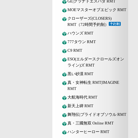
GE|グラナドエスパダ RMT
MOEマスターオブエピック RMT
クローザーズ(CLOSERS)
RMT（72時間予約制）
ハウンズ RMT
777タウン RMT
C9 RMT
ESO(エルダースクロールズオン
ライン)ズ RMT
黒い砂漠 RMT
真・女神転生 RMT|IMAGINE
RMT
大航海時代 RMT
新天上碑 RMT
舞翔伝|プライドオブソウル RMT
真・三國無双 Online RMT
ハンターヒーロー RMT