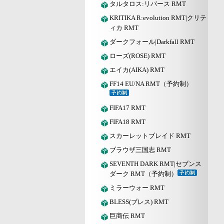
タルタロス:リバース RMT
KRITIKA R:evolution RMT|クリテ
ィカ RMT
ダークフォール|Darkfall RMT
ローズ(ROSE) RMT
エイカ(AIKA) RMT
FF14 EU/NA RMT（予約制）
FIFA17 RMT
FIFA18 RMT
スカーレットブレイド RMT
ブラウザ三国志 RMT
SEVENTH DARK RMT|セブンス
ダーク RMT（予約制）
ミラーウォー RMT
BLESS(ブレス) RMT
巨商伝 RMT