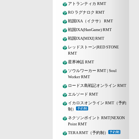
アトランティカ RMT
RO ラグナロク RMT
戦国IXA（イクサ） RMT
戦国IXA(HanGame) RMT
戦国IXA[MIXI] RMT
レッドストーン|RED STONE
RMT
星界神話 RMT
ソウルワーカー RMT | Soul
Worker RMT
ロードス島戦記オンライン RMT
エルソード RMT
イカロスオンライン RMT（予約
制）
ネクソンポイント RMT|NEXON
Point RMT
TERA RMT（予約制）