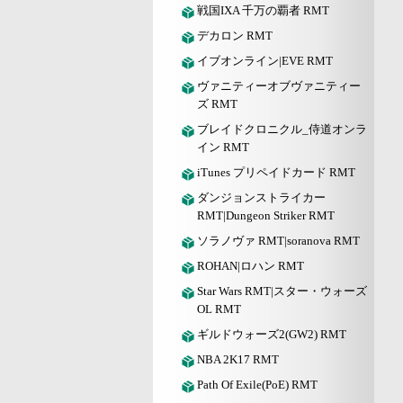
戦国IXA 千万の覇者 RMT
デカロン RMT
イブオンライン|EVE RMT
ヴァニティーオブヴァニティー
ズ RMT
ブレイドクロニクル_侍道オンラ
イン RMT
iTunes プリペイドカード RMT
ダンジョンストライカー
RMT|Dungeon Striker RMT
ソラノヴァ RMT|soranova RMT
ROHAN|ロハン RMT
Star Wars RMT|スター・ウォーズ
OL RMT
ギルドウォーズ2(GW2) RMT
NBA 2K17 RMT
Path Of Exile(PoE) RMT