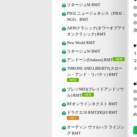
リネージュM RMT
◎
PSO2 ニュージェネシス（PSO2：
◎
NGS） RMT
◎
AIONクラシック(タワーオブアイ
オンクラシック) RMT
New World RMT
◈
リネージュW RMT
１
アンドーン(Undawn) RMT
２
THRONE AND LIBERTY(スロー
ン・アンド・リバティ) RMT
ブレソNEO(ブレイドアンドソウ
◎
ル) RMT
◎
RFオンラインネクスト RMT
ドラクエ10 RMT|DQ10 RMT
オーディン ヴァルハラ ライジン
グ RMT