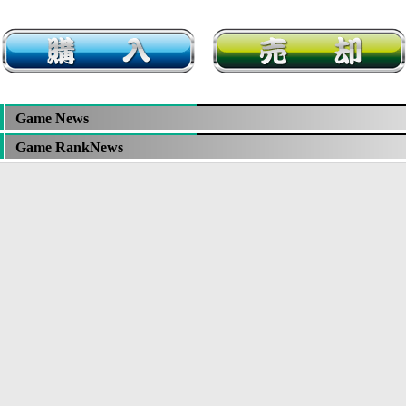
Game News
Game RankNews