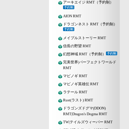
アーキエイジ RMT（予約制）
AION RMT
ドラゴンネスト RMT（予約制）
メイプルストーリー RMT
信長の野望 RMT
幻想神域 RMT（予約制）
完美世界|パーフェクトワールド
RMT
マビノギ RMT
マビノギ英雄伝 RMT
ラテール RMT
Rust(ラスト) RMT
ドラゴンズドグマ(DDON)
RMT|Dragon's Dogma RMT
TW|テイルズウィーバー RMT