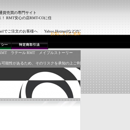
ム通貨売買の専門サイト
 RMT安心の店RMT-COに任
otmailでご注文のお客様へ Yahoo,Hotmailなどのフリーメール
お気に入りに追加
RMT
ラテール RMT
メイプルストーリー
る可能性があるため、そのリスクを承知の上ご利