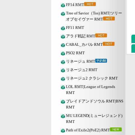
FF14 RMT
Tree of Savior（Tos) RMT|ツリー
オブセイヴァー RMT
FF11 RMT
アラド戦記 RMT
CABAL_カバル RMT
PSO2 RMT
リネージュ RMT
リネージュ2 RMT
リネージュ2 クラシック RMT
LOL RMT|League of Legends
RMT
ブレイドアンドソウル RMT|BNS
RMT
MU LEGEND(ミューレジェンド)
RMT
Path of Exile2(PoE2) RMT