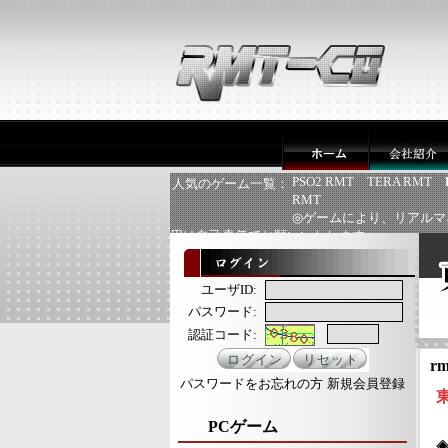
PSO2 RMT
TERA RMT
人気のゲーム一覧：
RMT
◎ゲームにより、リアルマ
用は自己責任でお願いいたします
ユーザID:
パスワード:
認証コード:
rm
パスワードをお忘れの方
新規会員登録
PCゲーム
◈