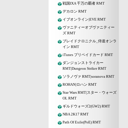
戦国IXA 千万の覇者 RMT
デカロン RMT
イブオンライン|EVE RMT
ヴァニティーオブヴァニティー
ズ RMT
ブレイドクロニクル_侍道オンラ
イン RMT
iTunes プリペイドカード RMT
ダンジョンストライカー
RMT|Dungeon Striker RMT
ソラノヴァ RMT|soranova RMT
ROHAN|ロハン RMT
Star Wars RMT|スター・ウォーズ
OL RMT
ギルドウォーズ2(GW2) RMT
NBA 2K17 RMT
Path Of Exile(PoE) RMT