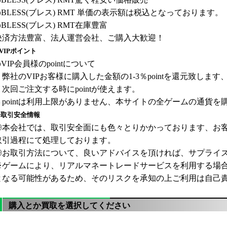
◎
BLESS(ブレス)
RMT
単価の表示額は税込となっております。
◎
BLESS(ブレス)
RMT
在庫豊富
決済方法豊富、法人運営会社、ご購入大歓迎！
VIPポイント
VIP会員様のpointについて
１弊社の
VIPお客様に購入した金額の1-3％pointを還元致します、
２次回ご注文する時にpointが使えます。
３pointは利用上限がありません、本サイトの全ゲームの通貨
◈取引安全情報
◎本会社では、取引安全面にも色々とりかかっております、お
取引過程にて処理しております。
◎お取引方法について、良いアドバイスを頂ければ、サプライズを差
※ゲームにより、リアルマネートレードサービスを利用する場
となる可能性があるため、そのリスクを承知の上ご利用は自己
購入とか買取を選択してください