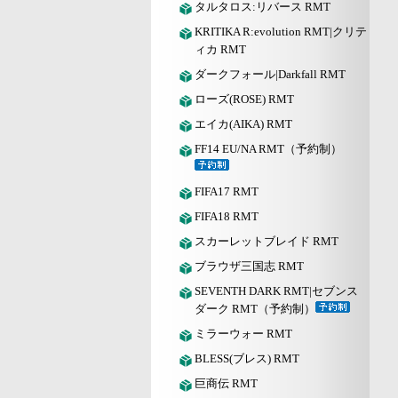
タルタロス:リバース RMT
KRITIKA R:evolution RMT|クリテ
ィカ RMT
ダークフォール|Darkfall RMT
ローズ(ROSE) RMT
エイカ(AIKA) RMT
FF14 EU/NA RMT（予約制）
FIFA17 RMT
FIFA18 RMT
スカーレットブレイド RMT
ブラウザ三国志 RMT
SEVENTH DARK RMT|セブンス
ダーク RMT（予約制）
ミラーウォー RMT
BLESS(ブレス) RMT
巨商伝 RMT