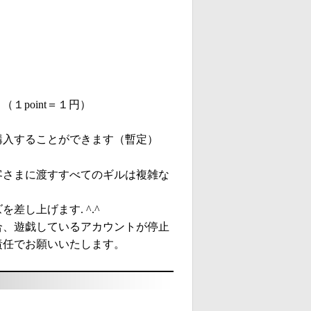
（１point＝１円）
を購入することができます（暫定）
客さまに渡すすべてのギルは複雑な
し上げます. ^.^
合、遊戯しているアカウントが停止
責任でお願いいたします。