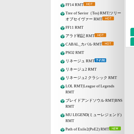
FF14 RMT
Tree of Savior（Tos) RMT|ツリー
オブセイヴァー RMT
FF11 RMT
アラド戦記 RMT
CABAL_カバル RMT
PSO2 RMT
リネージュ RMT
リネージュ2 RMT
リネージュ2 クラシック RMT
LOL RMT|League of Legends
RMT
ブレイドアンドソウル RMT|BNS
RMT
MU LEGEND(ミューレジェンド)
RMT
Path of Exile2(PoE2) RMT