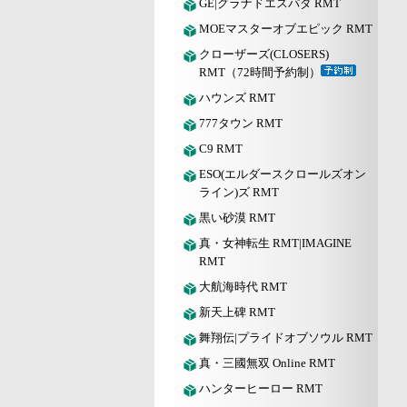
GE|グラナドエスパダ RMT
MOEマスターオブエピック RMT
クローザーズ(CLOSERS)
RMT（72時間予約制）
ハウンズ RMT
777タウン RMT
C9 RMT
ESO(エルダースクロールズオン
ライン)ズ RMT
黒い砂漠 RMT
真・女神転生 RMT|IMAGINE
RMT
大航海時代 RMT
新天上碑 RMT
舞翔伝|プライドオブソウル RMT
真・三國無双 Online RMT
ハンターヒーロー RMT