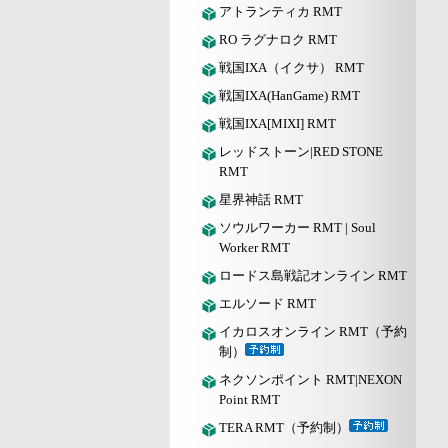
アトランティカ RMT
RO ラグナロク RMT
戦国IXA（イクサ） RMT
戦国IXA(HanGame) RMT
戦国IXA[MIXI] RMT
レッドストーン|RED STONE
RMT
星界神話 RMT
ソウルワーカー RMT | Soul
Worker RMT
ロードス島戦記オンライン RMT
エルソード RMT
イカロスオンライン RMT（予約
制）
ネクソンポイント RMT|NEXON
Point RMT
TERA RMT（予約制）