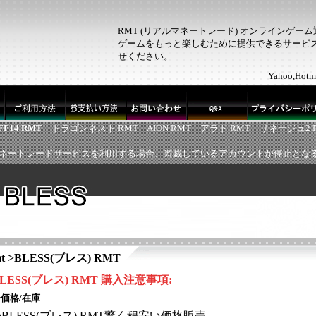
RMT (リアルマネートレード) オンラインゲー
ゲームをもっと楽しむために提供できるサービス！
せください。
Yahoo,H
FF14 RMT
ドラゴンネスト RMT
AION RMT
アラド RMT
リネージュ2 
ネートレードサービスを利用する場合、遊戯しているアカウントが停止とな
t
>
BLESS(ブレス) RMT
LESS(ブレス)
RMT
購入注意事項
:
価格/在庫
◎
BLESS(ブレス)
RMT
驚く程安い価格販売