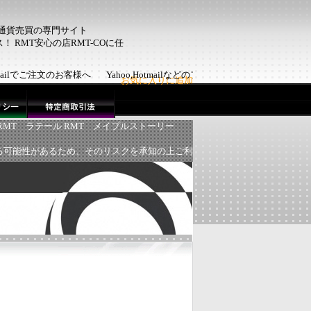
ム通貨売買の専門サイト
 RMT安心の店RMT-COに任
otmailでご注文のお客様へ Yahoo,Hotmailなどのフリーメール
お気に入りに追加
RMT
ラテール RMT
メイプルストーリー
る可能性があるため、そのリスクを承知の上ご利