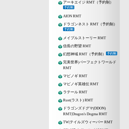
アーキエイジ RMT（予約制）
AION RMT
ドラゴンネスト RMT（予約制）
メイプルストーリー RMT
信長の野望 RMT
幻想神域 RMT（予約制）
完美世界|パーフェクトワールド
RMT
マビノギ RMT
マビノギ英雄伝 RMT
ラテール RMT
Rust(ラスト) RMT
ドラゴンズドグマ(DDON)
RMT|Dragon's Dogma RMT
TW|テイルズウィーバー RMT