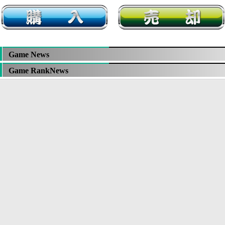
Game News
Game RankNews