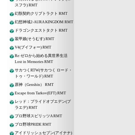
スフラ) RMT
幻獣契約クリプトラクト RMT
幻想神域2-AURA KINGDOM RMT
ドラゴンクエストタクト RMT
装甲娘(そうむす) RMT
V4(ブイフォー) RMT
Re:ゼロから始める異世界生活
Lost in Memories RMT
サカつくRTW(サカつく ロード・
トゥ・ワールド) RMT
原神（Genshin） RMT
Escape from Tarkov(EFT) RMT
レッド：プライドオブエデン(プ
ラエデ) RMT
プロ野球スピリッツA RMT
プロ野球PRIDE RMT
アイドリッシュセブン(アイナナ)