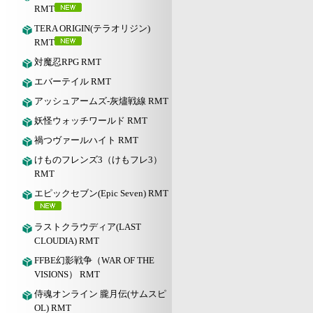
RMT
TERA ORIGIN(テラオリジン)
RMT
対魔忍RPG RMT
エバーテイル RMT
アッシュアームズ‐灰燼戦線 RMT
妖怪ウォッチワールド RMT
禍つヴァールハイト RMT
けものフレンズ3（けもフレ3）
RMT
エピックセブン(Epic Seven) RMT
ラストクラウディア(LAST
CLOUDIA) RMT
FFBE幻影戦争（WAR OF THE
VISIONS） RMT
侍魂オンライン 朧月伝(サムスピ
OL) RMT