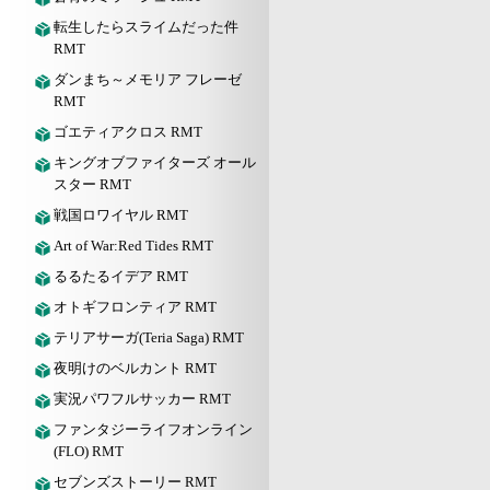
転生したらスライムだった件
RMT
ダンまち～メモリア フレーゼ
RMT
ゴエティアクロス RMT
キングオブファイターズ オール
スター RMT
戦国ロワイヤル RMT
Art of War:Red Tides RMT
るるたるイデア RMT
オトギフロンティア RMT
テリアサーガ(Teria Saga) RMT
夜明けのベルカント RMT
実況パワフルサッカー RMT
ファンタジーライフオンライン
(FLO) RMT
セブンズストーリー RMT