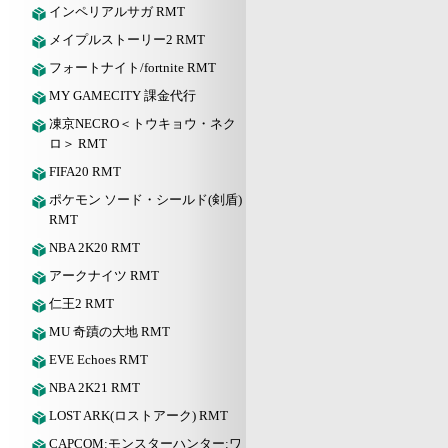
インペリアルサガ RMT
メイプルストーリー2 RMT
フォートナイト/fortnite RMT
MY GAMECITY 課金代行
凍京NECRO＜トウキョウ・ネク
ロ＞ RMT
FIFA20 RMT
ポケモン ソード・シールド(剣盾)
RMT
NBA 2K20 RMT
アークナイツ RMT
仁王2 RMT
MU 奇蹟の大地 RMT
EVE Echoes RMT
NBA 2K21 RMT
LOST ARK(ロストアーク) RMT
CAPCOM:モンスターハンター:ワ