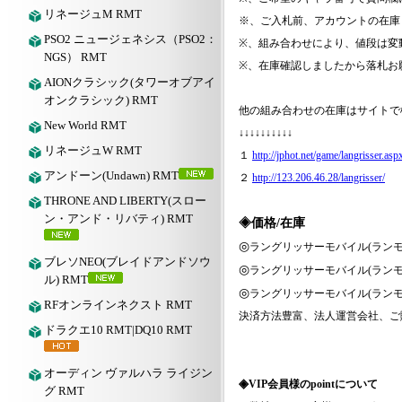
リネージュM RMT
※、ご入札前、アカウントの在庫
PSO2 ニュージェネシス（PSO2：
※、組み合わせにより、値段は変
NGS） RMT
※、在庫確認しましたから落札お
AIONクラシック(タワーオブアイ
オンクラシック) RMT
他の組み合わせの在庫はサイトで
New World RMT
↓↓↓↓↓↓↓↓↓↓
リネージュW RMT
１
http://jphot.net/game/langrisser.asp
アンドーン(Undawn) RMT
２
http://123.206.46.28/langrisser/
THRONE AND LIBERTY(スロー
ン・アンド・リバティ) RMT
◈価格/在庫
◎
ラングリッサーモバイル
(ランモ
ブレソNEO(ブレイドアンドソウ
◎
ラングリッサーモバイル
(ランモ
ル) RMT
◎
ラングリッサーモバイル
(ランモ
RFオンラインネクスト RMT
決済方法豊富、法人運営会社、ご
ドラクエ10 RMT|DQ10 RMT
オーディン ヴァルハラ ライジン
◈
VIP会員様のpointについて
グ RMT