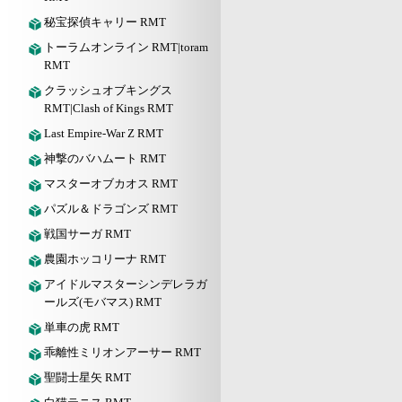
秘宝探偵キャリー RMT
トーラムオンライン RMT|toram
RMT
クラッシュオブキングス
RMT|Clash of Kings RMT
Last Empire-War Z RMT
神撃のバハムート RMT
マスターオブカオス RMT
パズル＆ドラゴンズ RMT
戦国サーガ RMT
農園ホッコリーナ RMT
アイドルマスターシンデレラガ
ールズ(モバマス) RMT
単車の虎 RMT
乖離性ミリオンアーサー RMT
聖闘士星矢 RMT