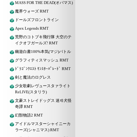
MASS FOR THE DEAD(オバマス)
魔界ウォーズ RMT
ドールズフロントライン
Apex Legends RMT
荒野のコトブキ飛行隊 大空のテ
イクオフガールズ! RMT
幽遊白書100%本気(マジ)バトル
グラフィティスマッシュ RMT
ﾄﾞﾗｺﾞﾝｸｴｽﾄ ﾓﾝｽﾀｰﾊﾟﾚｰﾄﾞ RMT
剣と魔法のログレス
少女歌劇レヴュースタァライト
ReLIVE(スタリラ)
文豪ストレイドッグス 迷ヰ犬怪
奇譚 RMT
幻獣物語2 RMT
アイドルマスターシャイニーカ
ラーズ(シャニマス) RMT