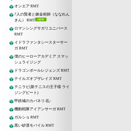
オンエア RMT
7人の賢者と錬金術師（ななれん
きん） RMT
ロマンシングサガリユニバース
RMT
イドラファンタシースターサー
ガ RMT
僕のヒーローアカデミア スマッ
シュライジング
ドラゴンボールレジェンズ RMT
テイルズオブザレイズ RMT
テニラビ(新テニスの王子様 ライ
ジングビート)
甲鉄城のカバネリ-乱-
機動戦隊アイアンサーガ RMT
ガルショ RMT
黒い砂漠モバイル RMT