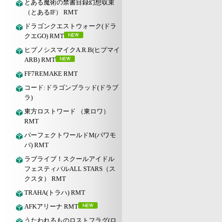
とある魔術の禁書目録幻想収束
（とあるIF） RMT
ドラゴンクエストウォーク(ドラ
クエGO) RMT
ヒプノシスマイクA.R.B(ヒプマイ
ARB) RMT
FF7REMAKE RMT
コード:ドラゴンブラッド(ドラブ
ラ)
東方ロストワード （東ロワ）
RMT
パーフェクトワールドM(パワモ
バ) RMT
ラブライブ！スクールアイドル
フェスティバルALL STARS（ス
クスタ） RMT
TRAHA(トラハ) RMT
AFKアリーナ RMT
うたわれるものロストフラグ(ロ