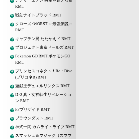
アナザーエデン 時空を超える猫
RMT
戦刻ナイトブラッド RMT
クローズ×WORST ～最強伝説～
RMT
キャプテン翼 たたかえド RMT
プロジェクト東京ドールズ RMT
Pokémon GO RMT|ポケモンGO
RMT
プリンセスコネクト！Re：Dive
(プリコネR) RMT
遊戯王デュエルリンクス RMT
D×2 真・女神転生リベレーショ
ン RMT
FFブリゲイド RMT
ブラウンダスト RMT
神式一閃 カムライトライブ RMT
スマッシュ＆マジック（スママ