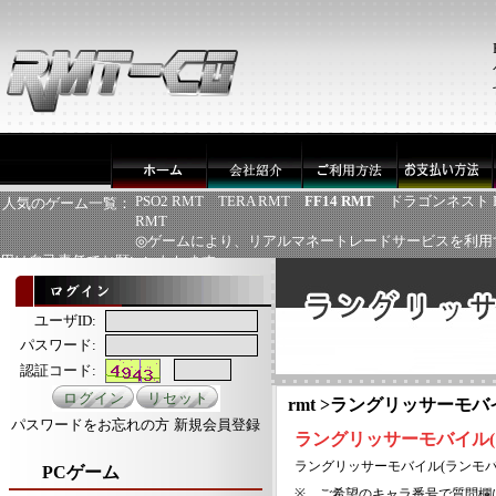
PSO2 RMT
TERA RMT
FF14 RMT
ドラゴンネスト 
人気のゲーム一覧：
RMT
◎ゲームにより、リアルマネートレードサービスを利用
用は自己責任でお願いいたします
ユーザID:
パスワード:
認証コード:
rmt
>
ラングリッサーモバイ
パスワードをお忘れの方
新規会員登録
ラングリッサーモバイル
ラングリッサーモバイル
(ランモ
PCゲーム
※、ご希望のキャラ番号で質問欄