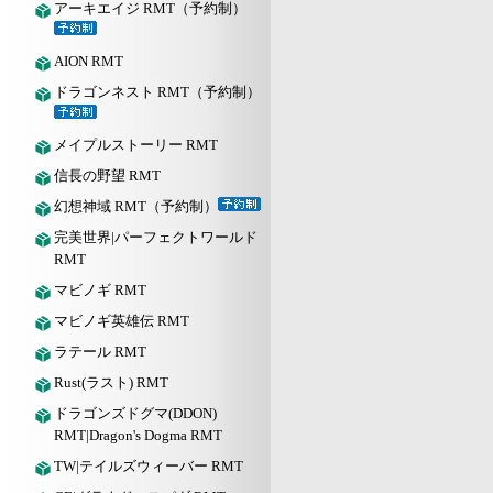
アーキエイジ RMT（予約制）
AION RMT
ドラゴンネスト RMT（予約制）
メイプルストーリー RMT
信長の野望 RMT
幻想神域 RMT（予約制）
完美世界|パーフェクトワールド
RMT
マビノギ RMT
マビノギ英雄伝 RMT
ラテール RMT
Rust(ラスト) RMT
ドラゴンズドグマ(DDON)
RMT|Dragon's Dogma RMT
TW|テイルズウィーバー RMT