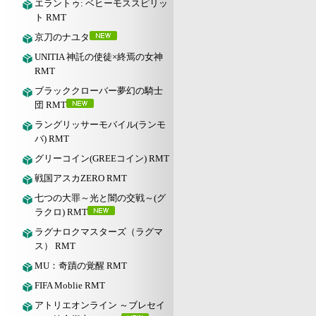
エラントゥ: ベヒーモススピリッ
ト RMT
京刀のナユタ
UNITIA 神託の使徒×終焉の女神
RMT
ブラッククローバー夢幻の騎士
団 RMT
ラングリッサーモバイル(ランモ
バ) RMT
グリーコイン(GREEコイン) RMT
戦国アスカZERO RMT
七つの大罪～光と闇の交戦～(グ
ラクロ) RMT
ラグナロクマスターズ（ラグマ
ス） RMT
MU：奇蹟の覚醒 RMT
FIFA Moblie RMT
アトリエオンライン ～ブレセイ