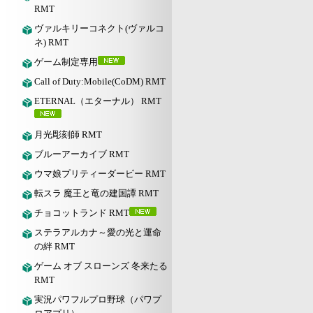
RMT
ヴァルキリーコネクト(ヴァルコ
ネ) RMT
ゲーム制定専用
Call of Duty:Mobile(CoDM) RMT
ETERNAL（エターナル） RMT
月光彫刻師 RMT
ブルーアーカイブ RMT
ウマ娘プリティーダービー RMT
転スラ 魔王と竜の建国譚 RMT
チョコットランド RMT
ステラアルカナ～愛の光と運命
の絆 RMT
ゲーム オブ スローンズ 冬来たる
RMT
実況パワフルプロ野球（パワプ