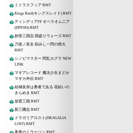
ミトラスフィア RMT
Kings Raid(キングスレイド) RMT
ディシディアFF オペラオムニア
(DFFOO) RMT
妖怪三国志 国盗りウォーズ RMT
刀使ノ巫女 刻みし一閃の燈火
RMT
シノビマスター 閃乱カグラ NEW
LINK
マギアレコード 魔法少女まどか
マギカ外伝 RMT
結城友奈は勇者である 花結いの
きらめき RMT
放置三国 RMT
新三國志 RMT
ドラガリアロスト(DRAGALIA
LOST) RMT
蒼青のミラージュ RMT