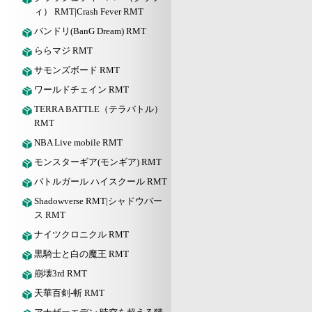
ィ） RMT|Crash Fever RMT
バンドリ(BanG Dream) RMT
ららマジ RMT
サモンズボード RMT
ワールドチェイン RMT
TERRA BATTLE（テラバトル）
RMT
NBA Live mobile RMT
モンスターギア(モンギア) RMT
バトルガール ハイスクール RMT
Shadowverse RMT|シャドウバー
ス RMT
ナイツクロニクル RMT
黒騎士と白の魔王 RMT
崩壊3rd RMT
天華百剣-斬 RMT