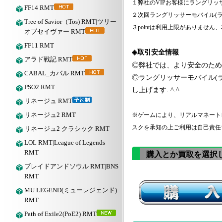
１弊社の
VIPお客様に
ラングリッ
FF14 RMT
２次回
ラングリッサーモバイル
(
Tree of Savior（Tos) RMT|ツリー
３
pointは利用上限がありませ
オブセイヴァー RMT
FF11 RMT
◈取引安全情報
アラド戦記 RMT
◎弊社では、より安全のため
CABAL_カバル RMT
◎
ラングリッサーモバイル
(
PSO2 RMT
し上げます. ^.^
リネージュ RMT
リネージュ2 RMT
※ゲームにより、リアルマネート
スクを承知の上ご利用は自己責任
リネージュ2 クラシック RMT
LOL RMT|League of Legends
RMT
購入とか買取を選択
ブレイドアンドソウル RMT|BNS
RMT
MU LEGEND(ミューレジェンド)
RMT
Path of Exile2(PoE2) RMT