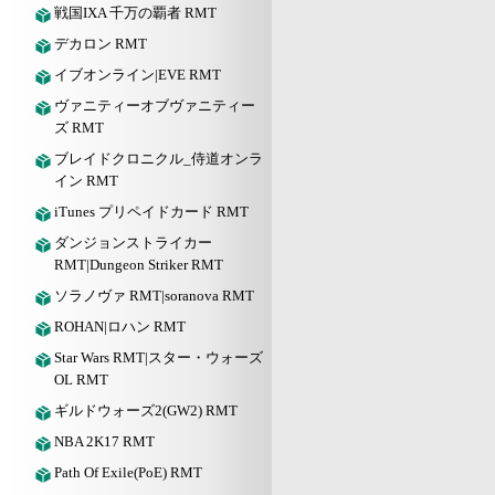
戦国IXA 千万の覇者 RMT
デカロン RMT
イブオンライン|EVE RMT
ヴァニティーオブヴァニティー
ズ RMT
ブレイドクロニクル_侍道オンラ
イン RMT
iTunes プリペイドカード RMT
ダンジョンストライカー
RMT|Dungeon Striker RMT
ソラノヴァ RMT|soranova RMT
ROHAN|ロハン RMT
Star Wars RMT|スター・ウォーズ
OL RMT
ギルドウォーズ2(GW2) RMT
NBA 2K17 RMT
Path Of Exile(PoE) RMT