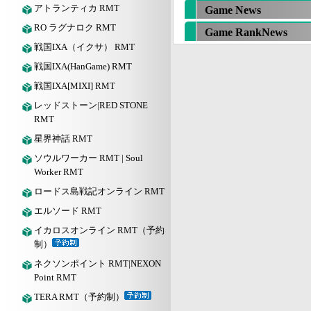
アトランティカ RMT
Game News
RO ラグナロク RMT
Game RankNews
戦国IXA（イクサ） RMT
戦国IXA(HanGame) RMT
戦国IXA[MIXI] RMT
レッドストーン|RED STONE
RMT
星界神話 RMT
ソウルワーカー RMT | Soul
Worker RMT
ロードス島戦記オンライン RMT
エルソード RMT
イカロスオンライン RMT（予約
制）
ネクソンポイント RMT|NEXON
Point RMT
TERA RMT（予約制）