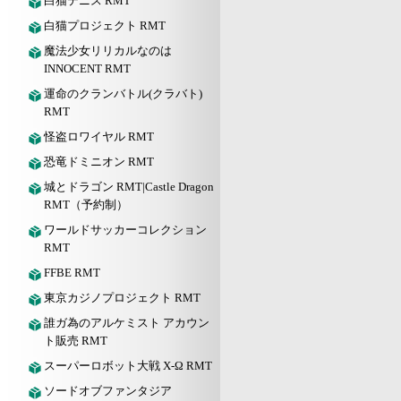
白猫テニス RMT
白猫プロジェクト RMT
魔法少女リリカルなのは
INNOCENT RMT
運命のクランバトル(クラバト)
RMT
怪盗ロワイヤル RMT
恐竜ドミニオン RMT
城とドラゴン RMT|Castle Dragon
RMT（予約制）
ワールドサッカーコレクション
RMT
FFBE RMT
東京カジノプロジェクト RMT
誰ガ為のアルケミスト アカウン
ト販売 RMT
スーパーロボット大戦 X-Ω RMT
ソードオブファンタジア