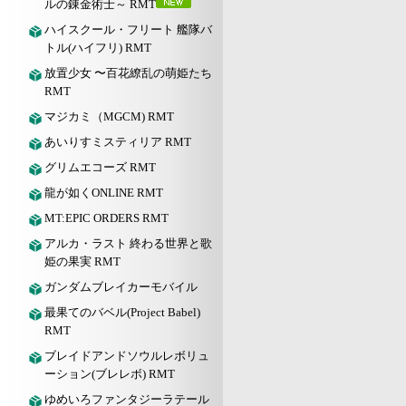
ルの錬金術士～ RMT
ハイスクール・フリート 艦隊バ
トル(ハイフリ) RMT
放置少女 〜百花繚乱の萌姫たち
RMT
マジカミ（MGCM) RMT
あいりすミスティリア RMT
グリムエコーズ RMT
龍が如くONLINE RMT
MT:EPIC ORDERS RMT
アルカ・ラスト 終わる世界と歌
姫の果実 RMT
ガンダムブレイカーモバイル
最果てのバベル(Project Babel)
RMT
ブレイドアンドソウルレボリュ
ーション(ブレレボ) RMT
ゆめいろファンタジーラテール