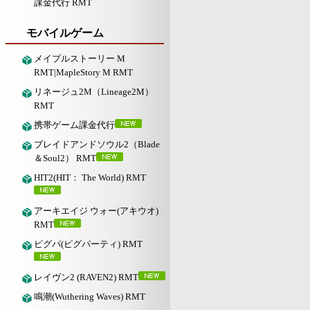
課金代行 RMT
モバイルゲーム
メイプルストーリー M
RMT|MapleStory M RMT
リネージュ2M（Lineage2M）
RMT
携帯ゲーム課金代行
ブレイドアンドソウル2（Blade
＆Soul2） RMT
HIT2(HIT： The World) RMT
アーキエイジ ウォー(アキウオ)
RMT
ピグパ(ピグパーティ) RMT
レイヴン2 (RAVEN2) RMT
鳴潮(Wuthering Waves) RMT