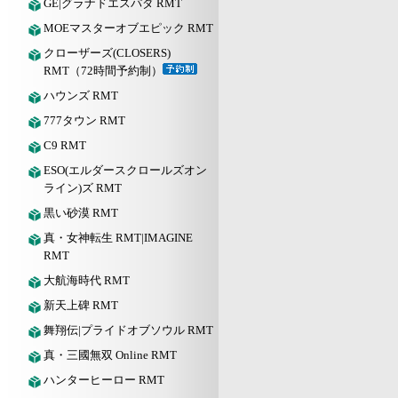
GE|グラナドエスパダ RMT
MOEマスターオブエピック RMT
クローザーズ(CLOSERS)
RMT（72時間予約制）
ハウンズ RMT
777タウン RMT
C9 RMT
ESO(エルダースクロールズオン
ライン)ズ RMT
黒い砂漠 RMT
真・女神転生 RMT|IMAGINE
RMT
大航海時代 RMT
新天上碑 RMT
舞翔伝|プライドオブソウル RMT
真・三國無双 Online RMT
ハンターヒーロー RMT