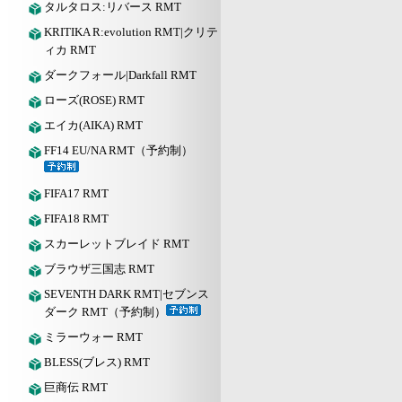
タルタロス:リバース RMT
KRITIKA R:evolution RMT|クリテ
ィカ RMT
ダークフォール|Darkfall RMT
ローズ(ROSE) RMT
エイカ(AIKA) RMT
FF14 EU/NA RMT（予約制）
FIFA17 RMT
FIFA18 RMT
スカーレットブレイド RMT
ブラウザ三国志 RMT
SEVENTH DARK RMT|セブンス
ダーク RMT（予約制）
ミラーウォー RMT
BLESS(ブレス) RMT
巨商伝 RMT