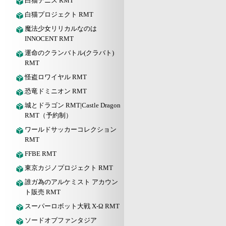
白猫テニス RMT
白猫プロジェクト RMT
魔法少女リリカルなのは
INNOCENT RMT
運命のクランバトル(クラバト)
RMT
怪盗ロワイヤル RMT
恐竜ドミニオン RMT
城とドラゴン RMT|Castle Dragon
RMT（予約制）
ワールドサッカーコレクション
RMT
FFBE RMT
東京カジノプロジェクト RMT
誰ガ為のアルケミスト アカウン
ト販売 RMT
スーパーロボット大戦 X-Ω RMT
ソードオブファンタジア