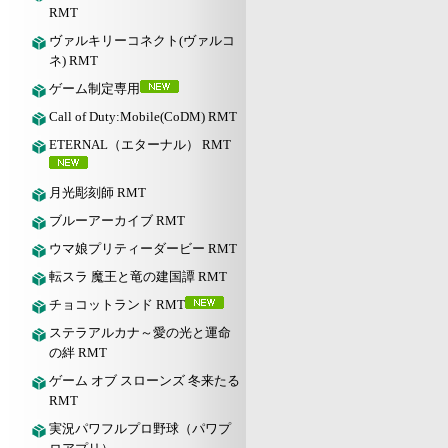
RMT
ヴァルキリーコネクト(ヴァルコ
ネ) RMT
ゲーム制定専用
Call of Duty:Mobile(CoDM) RMT
ETERNAL（エターナル） RMT
月光彫刻師 RMT
ブルーアーカイブ RMT
ウマ娘プリティーダービー RMT
転スラ 魔王と竜の建国譚 RMT
チョコットランド RMT
ステラアルカナ～愛の光と運命
の絆 RMT
ゲーム オブ スローンズ 冬来たる
RMT
実況パワフルプロ野球（パワプ