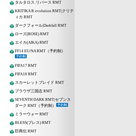
タルタロス:リバース RMT
KRITIKA R:evolution RMT|クリテ
ィカ RMT
ダークフォール|Darkfall RMT
ローズ(ROSE) RMT
エイカ(AIKA) RMT
FF14 EU/NA RMT（予約制）
FIFA17 RMT
FIFA18 RMT
スカーレットブレイド RMT
ブラウザ三国志 RMT
SEVENTH DARK RMT|セブンス
ダーク RMT（予約制）
ミラーウォー RMT
BLESS(ブレス) RMT
巨商伝 RMT