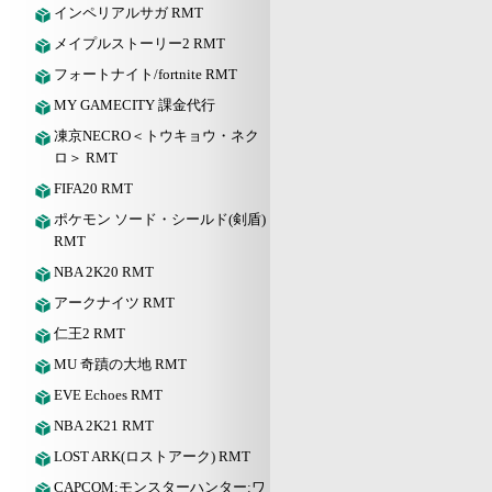
インペリアルサガ RMT
メイプルストーリー2 RMT
フォートナイト/fortnite RMT
MY GAMECITY 課金代行
凍京NECRO＜トウキョウ・ネク
ロ＞ RMT
FIFA20 RMT
ポケモン ソード・シールド(剣盾)
RMT
NBA 2K20 RMT
アークナイツ RMT
仁王2 RMT
MU 奇蹟の大地 RMT
EVE Echoes RMT
NBA 2K21 RMT
LOST ARK(ロストアーク) RMT
CAPCOM:モンスターハンター:ワ