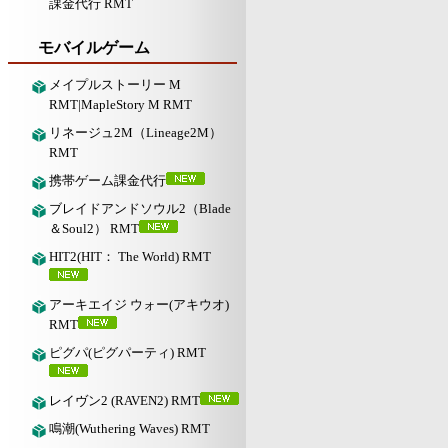
課金代行 RMT
モバイルゲーム
メイプルストーリー M
RMT|MapleStory M RMT
リネージュ2M（Lineage2M）
RMT
携帯ゲーム課金代行
ブレイドアンドソウル2（Blade
＆Soul2） RMT
HIT2(HIT： The World) RMT
アーキエイジ ウォー(アキウオ)
RMT
ピグパ(ピグパーティ) RMT
レイヴン2 (RAVEN2) RMT
鳴潮(Wuthering Waves) RMT