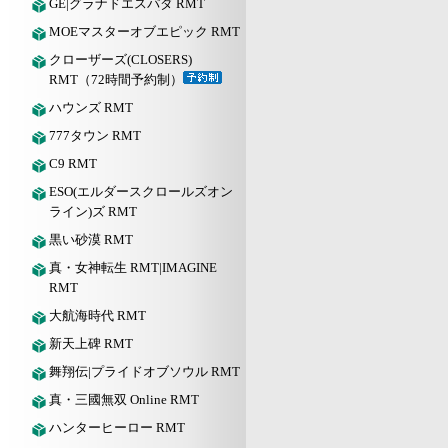
GE|グラナドエスパダ RMT
MOEマスターオブエピック RMT
クローザーズ(CLOSERS)
RMT（72時間予約制）
ハウンズ RMT
777タウン RMT
C9 RMT
ESO(エルダースクロールズオン
ライン)ズ RMT
黒い砂漠 RMT
真・女神転生 RMT|IMAGINE
RMT
大航海時代 RMT
新天上碑 RMT
舞翔伝|プライドオブソウル RMT
真・三國無双 Online RMT
ハンターヒーロー RMT