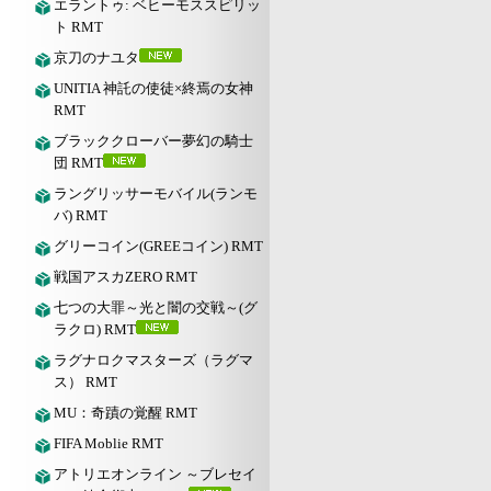
エラントゥ: ベヒーモススピリッ
ト RMT
京刀のナユタ
UNITIA 神託の使徒×終焉の女神
RMT
ブラッククローバー夢幻の騎士
団 RMT
ラングリッサーモバイル(ランモ
バ) RMT
グリーコイン(GREEコイン) RMT
戦国アスカZERO RMT
七つの大罪～光と闇の交戦～(グ
ラクロ) RMT
ラグナロクマスターズ（ラグマ
ス） RMT
MU：奇蹟の覚醒 RMT
FIFA Moblie RMT
アトリエオンライン ～ブレセイ