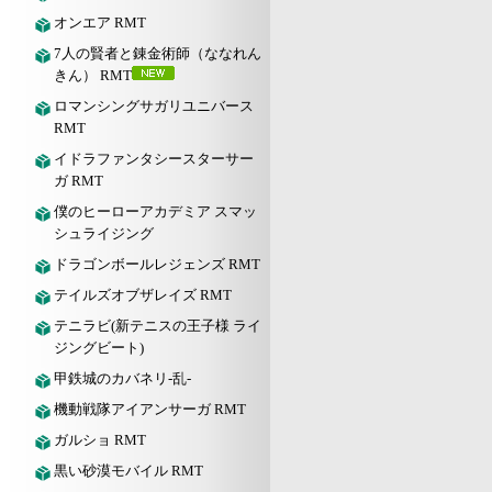
オンエア RMT
7人の賢者と錬金術師（ななれん
きん） RMT
ロマンシングサガリユニバース
RMT
イドラファンタシースターサー
ガ RMT
僕のヒーローアカデミア スマッ
シュライジング
ドラゴンボールレジェンズ RMT
テイルズオブザレイズ RMT
テニラビ(新テニスの王子様 ライ
ジングビート)
甲鉄城のカバネリ-乱-
機動戦隊アイアンサーガ RMT
ガルショ RMT
黒い砂漠モバイル RMT