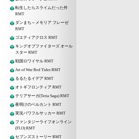
転生したらスライムだった件
RMT
ダンまち～メモリア フレーゼ
RMT
ゴエティアクロス RMT
キングオブファイターズ オール
スター RMT
戦国ロワイヤル RMT
Art of War:Red Tides RMT
るるたるイデア RMT
オトギフロンティア RMT
テリアサーガ(Teria Saga) RMT
夜明けのベルカント RMT
実況パワフルサッカー RMT
ファンタジーライフオンライン
(FLO) RMT
セブンズストーリー RMT