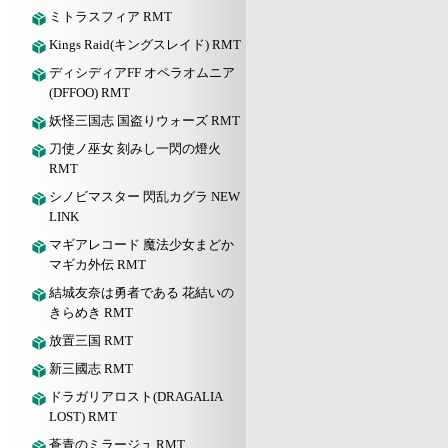
ミトラスフィア RMT
Kings Raid(キングスレイド) RMT
ディシディアFF オペラオムニア
(DFFOO) RMT
妖怪三国志 国盗りウォーズ RMT
刀使ノ巫女 刻みし一閃の燈火
RMT
シノビマスター 閃乱カグラ NEW
LINK
マギアレコード 魔法少女まどか
マギカ外伝 RMT
結城友奈は勇者である 花結いの
きらめき RMT
放置三国 RMT
新三國志 RMT
ドラガリアロスト(DRAGALIA
LOST) RMT
蒼青のミラージュ RMT