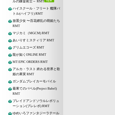
ルの錬金術士～ RMT
ハイスクール・フリート 艦隊バ
トル(ハイフリ) RMT
放置少女 〜百花繚乱の萌姫たち
RMT
マジカミ（MGCM) RMT
あいりすミスティリア RMT
グリムエコーズ RMT
龍が如くONLINE RMT
MT:EPIC ORDERS RMT
アルカ・ラスト 終わる世界と歌
姫の果実 RMT
ガンダムブレイカーモバイル
最果てのバベル(Project Babel)
RMT
ブレイドアンドソウルレボリュ
ーション(ブレレボ) RMT
ゆめいろファンタジーラテール