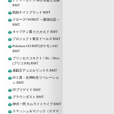
アナザーエデン 時空を超える猫
RMT
戦刻ナイトブラッド RMT
クローズ×WORST ～最強伝説～
RMT
キャプテン翼 たたかえド RMT
プロジェクト東京ドールズ RMT
Pokémon GO RMT|ポケモンGO
RMT
プリンセスコネクト！Re：Dive
(プリコネR) RMT
遊戯王デュエルリンクス RMT
D×2 真・女神転生リベレーショ
ン RMT
FFブリゲイド RMT
ブラウンダスト RMT
神式一閃 カムライトライブ RMT
スマッシュ＆マジック（スママ