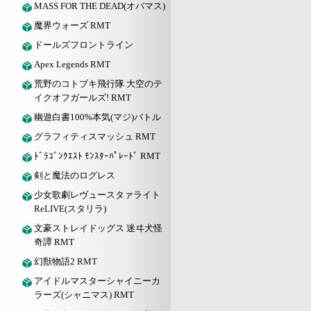
MASS FOR THE DEAD(オバマス)
魔界ウォーズ RMT
ドールズフロントライン
Apex Legends RMT
荒野のコトブキ飛行隊 大空のテ
イクオフガールズ! RMT
幽遊白書100%本気(マジ)バトル
グラフィティスマッシュ RMT
ﾄﾞﾗｺﾞﾝｸｴｽﾄ ﾓﾝｽﾀｰﾊﾟﾚｰﾄﾞ RMT
剣と魔法のログレス
少女歌劇レヴュースタァライト
ReLIVE(スタリラ)
文豪ストレイドッグス 迷ヰ犬怪
奇譚 RMT
幻獣物語2 RMT
アイドルマスターシャイニーカ
ラーズ(シャニマス) RMT