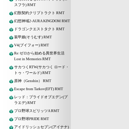
スフラ) RMT
幻獣契約クリプトラクト RMT
幻想神域2-AURA KINGDOM RMT
ドラゴンクエストタクト RMT
装甲娘(そうむす) RMT
V4(ブイフォー) RMT
Re:ゼロから始める異世界生活
Lost in Memories RMT
サカつくRTW(サカつく ロード・
トゥ・ワールド) RMT
原神（Genshin） RMT
Escape from Tarkov(EFT) RMT
レッド：プライドオブエデン(プ
ラエデ) RMT
プロ野球スピリッツA RMT
プロ野球PRIDE RMT
アイドリッシュセブン(アイナナ)