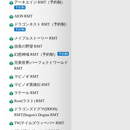
アーキエイジ RMT（予約制）
AION RMT
ドラゴンネスト RMT（予約制）
メイプルストーリー RMT
信長の野望 RMT
幻想神域 RMT（予約制）
完美世界|パーフェクトワールド
RMT
マビノギ RMT
マビノギ英雄伝 RMT
ラテール RMT
Rust(ラスト) RMT
ドラゴンズドグマ(DDON)
RMT|Dragon's Dogma RMT
TW|テイルズウィーバー RMT