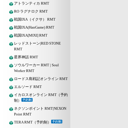
アトランティカ RMT
RO ラグナロク RMT
戦国IXA（イクサ） RMT
戦国IXA(HanGame) RMT
戦国IXA[MIXI] RMT
レッドストーン|RED STONE
RMT
星界神話 RMT
ソウルワーカー RMT | Soul
Worker RMT
ロードス島戦記オンライン RMT
エルソード RMT
イカロスオンライン RMT（予約
制）
ネクソンポイント RMT|NEXON
Point RMT
TERA RMT（予約制）