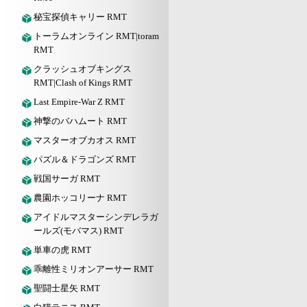
秘宝探偵キャリー RMT
トーラムオンライン RMT|toram
RMT
クラッシュオブキングス
RMT|Clash of Kings RMT
Last Empire-War Z RMT
神撃のバハムート RMT
マスターオブカオス RMT
パズル＆ドラゴンズ RMT
戦国サーガ RMT
農園ホッコリーナ RMT
アイドルマスターシンデレラガ
ールズ(モバマス) RMT
単車の虎 RMT
乖離性ミリオンアーサー RMT
聖闘士星矢 RMT