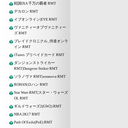
戦国IXA 千万の覇者 RMT
デカロン RMT
イブオンライン|EVE RMT
ヴァニティーオブヴァニティー
ズ RMT
ブレイドクロニクル_侍道オンラ
イン RMT
iTunes プリペイドカード RMT
ダンジョンストライカー
RMT|Dungeon Striker RMT
ソラノヴァ RMT|soranova RMT
ROHAN|ロハン RMT
Star Wars RMT|スター・ウォーズ
OL RMT
ギルドウォーズ2(GW2) RMT
NBA 2K17 RMT
Path Of Exile(PoE) RMT