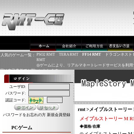
PSO2 RMT
TERA RMT
FF14 RMT
ドラゴンネスト 
人気のゲーム一覧：
RMT
◎ゲームにより、リアルマネートレードサービスを利用
用は自己責任でお願いいたします
ユーザID:
パスワード:
認証コード:
rmt
>
メイプルストーリー M R
パスワードをお忘れの方
新規会員登録
メイプルストーリー
M RM
◈価格/在庫
PCゲーム
◎
メイプルストーリー
M 