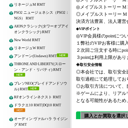
リネージュM RMT
◎
メイプルストーリー
M 
PSO2 ニュージェネシス（PSO2：
◎
メイプルストーリー
M 
NGS） RMT
決済方法豊富、法人運営
AIONクラシック(タワーオブアイ
◈VIPポイント
オンクラシック) RMT
◎VIP会員様のpointにつ
New World RMT
１弊社の
VIPお客様に購入
リネージュW RMT
２次回ご注文する時にpoi
アンドーン(Undawn) RMT
３pointは利用上限が
THRONE AND LIBERTY(スロー
◈取引安全情報
ン・アンド・リバティ) RMT
◎本会社では、取引安全
取引過程にて処理してお
ブレソNEO(ブレイドアンドソウ
◎お取引方法について、良
ル) RMT
※ゲームにより、リアル
RFオンラインネクスト RMT
となる可能性があるため
ドラクエ10 RMT|DQ10 RMT
購入とか買取を選択
オーディン ヴァルハラ ライジン
グ RMT