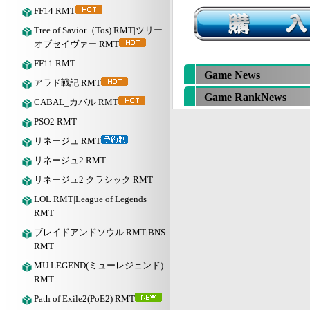
FF14 RMT
Tree of Savior（Tos) RMT|ツリー
オブセイヴァー RMT
FF11 RMT
Game News
アラド戦記 RMT
Game RankNews
CABAL_カバル RMT
PSO2 RMT
リネージュ RMT
リネージュ2 RMT
リネージュ2 クラシック RMT
LOL RMT|League of Legends
RMT
ブレイドアンドソウル RMT|BNS
RMT
MU LEGEND(ミューレジェンド)
RMT
Path of Exile2(PoE2) RMT