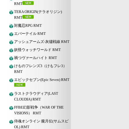
RMT
TERA ORIGIN(テラオリジン)
RMT
対魔忍RPG RMT
エバーテイル RMT
アッシュアームズ‐灰燼戦線 RMT
妖怪ウォッチワールド RMT
禍つヴァールハイト RMT
けものフレンズ3（けもフレ3）
RMT
エピックセブン(Epic Seven) RMT
ラストクラウディア(LAST
CLOUDIA) RMT
FFBE幻影戦争（WAR OF THE
VISIONS） RMT
侍魂オンライン 朧月伝(サムスピ
OL) RMT