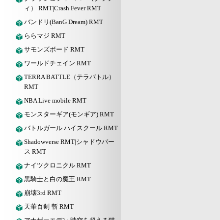
ィ） RMT|Crash Fever RMT
バンドリ(BanG Dream) RMT
ららマジ RMT
サモンズボード RMT
ワールドチェイン RMT
TERRA BATTLE（テラバトル）
RMT
NBA Live mobile RMT
モンスターギア(モンギア) RMT
バトルガール ハイスクール RMT
Shadowverse RMT|シャドウバー
ス RMT
ナイツクロニクル RMT
黒騎士と白の魔王 RMT
崩壊3rd RMT
天華百剣-斬 RMT