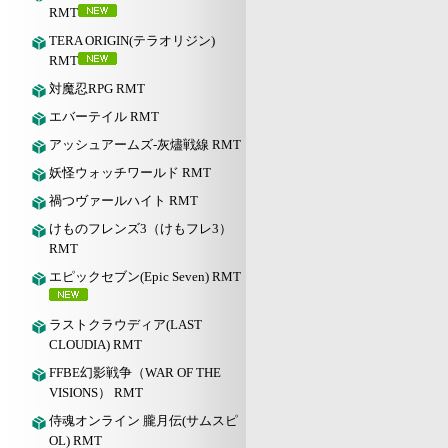
RMT
TERA ORIGIN(テラオリジン)
RMT
対魔忍RPG RMT
エバーテイル RMT
アッシュアームズ‐灰燼戦線 RMT
妖怪ウォッチワールド RMT
禍つヴァールハイト RMT
けものフレンズ3（けもフレ3）
RMT
エピックセブン(Epic Seven) RMT
ラストクラウディア(LAST
CLOUDIA) RMT
FFBE幻影戦争（WAR OF THE
VISIONS） RMT
侍魂オンライン 朧月伝(サムスピ
OL) RMT