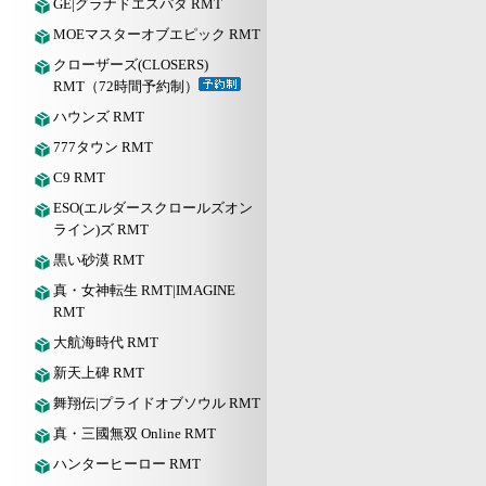
GE|グラナドエスパダ RMT
MOEマスターオブエピック RMT
クローザーズ(CLOSERS)
RMT（72時間予約制）
ハウンズ RMT
777タウン RMT
C9 RMT
ESO(エルダースクロールズオン
ライン)ズ RMT
黒い砂漠 RMT
真・女神転生 RMT|IMAGINE
RMT
大航海時代 RMT
新天上碑 RMT
舞翔伝|プライドオブソウル RMT
真・三國無双 Online RMT
ハンターヒーロー RMT