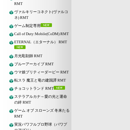
RMT
ヴァルキリーコネクト(ヴァルコ
ネ) RMT
ゲーム制定専用
Call of Duty:Mobile(CoDM) RMT
ETERNAL（エターナル） RMT
月光彫刻師 RMT
ブルーアーカイブ RMT
ウマ娘プリティーダービー RMT
転スラ 魔王と竜の建国譚 RMT
チョコットランド RMT
ステラアルカナ～愛の光と運命
の絆 RMT
ゲーム オブ スローンズ 冬来たる
RMT
実況パワフルプロ野球（パワプ