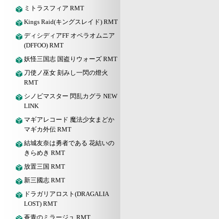
ミトラスフィア RMT
Kings Raid(キングスレイド) RMT
ディシディアFF オペラオムニア
(DFFOO) RMT
妖怪三国志 国盗りウォーズ RMT
刀使ノ巫女 刻みし一閃の燈火
RMT
シノビマスター 閃乱カグラ NEW
LINK
マギアレコード 魔法少女まどか
マギカ外伝 RMT
結城友奈は勇者である 花結いの
きらめき RMT
放置三国 RMT
新三國志 RMT
ドラガリアロスト(DRAGALIA
LOST) RMT
蒼青のミラージュ RMT