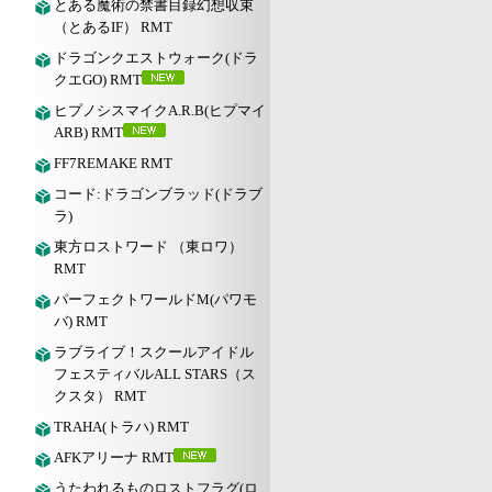
とある魔術の禁書目録幻想収束
（とあるIF） RMT
ドラゴンクエストウォーク(ドラ
クエGO) RMT
ヒプノシスマイクA.R.B(ヒプマイ
ARB) RMT
FF7REMAKE RMT
コード:ドラゴンブラッド(ドラブ
ラ)
東方ロストワード （東ロワ）
RMT
パーフェクトワールドM(パワモ
バ) RMT
ラブライブ！スクールアイドル
フェスティバルALL STARS（ス
クスタ） RMT
TRAHA(トラハ) RMT
AFKアリーナ RMT
うたわれるものロストフラグ(ロ