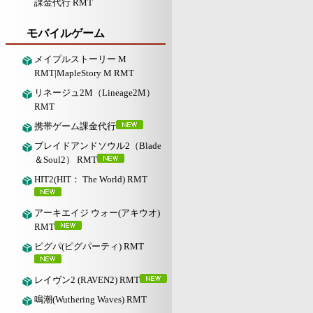
課金代行 RMT
モバイルゲーム
メイプルストーリー M
RMT|MapleStory M RMT
リネージュ2M（Lineage2M）
RMT
携帯ゲーム課金代行
ブレイドアンドソウル2（Blade
＆Soul2） RMT
HIT2(HIT： The World) RMT
アーキエイジ ウォー(アキウオ)
RMT
ピグパ(ピグパーティ) RMT
レイヴン2 (RAVEN2) RMT
鳴潮(Wuthering Waves) RMT