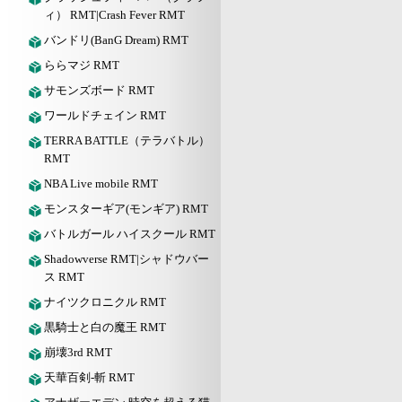
ィ） RMT|Crash Fever RMT
バンドリ(BanG Dream) RMT
ららマジ RMT
サモンズボード RMT
ワールドチェイン RMT
TERRA BATTLE（テラバトル）
RMT
NBA Live mobile RMT
モンスターギア(モンギア) RMT
バトルガール ハイスクール RMT
Shadowverse RMT|シャドウバー
ス RMT
ナイツクロニクル RMT
黒騎士と白の魔王 RMT
崩壊3rd RMT
天華百剣-斬 RMT