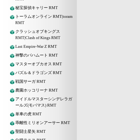
秘宝探偵キャリー RMT
トーラムオンライン RMT|toram
RMT
クラッシュオブキングス
RMT|Clash of Kings RMT
Last Empire-War Z RMT
神撃のバハムート RMT
マスターオブカオス RMT
パズル＆ドラゴンズ RMT
戦国サーガ RMT
農園ホッコリーナ RMT
アイドルマスターシンデレラガ
ールズ(モバマス) RMT
単車の虎 RMT
乖離性ミリオンアーサー RMT
聖闘士星矢 RMT