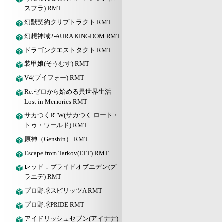
スフラ) RMT
幻獣契約クリプトラクト RMT
幻想神域2-AURA KINGDOM RMT
ドラゴンクエストタクト RMT
装甲娘(そうむす) RMT
V4(ブイフォー) RMT
Re:ゼロから始める異世界生活
Lost in Memories RMT
サカつくRTW(サカつく ロード・
トゥ・ワールド) RMT
原神（Genshin） RMT
Escape from Tarkov(EFT) RMT
レッド：プライドオブエデン(プ
ラエデ) RMT
プロ野球スピリッツA RMT
プロ野球PRIDE RMT
アイドリッシュセブン(アイナナ)