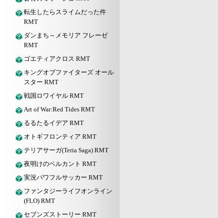
転生したらスライムだった件
RMT
ダンまち～メモリア フレーゼ
RMT
ゴエティアクロス RMT
キングオブファイターズ オール
スター RMT
戦国ロワイヤル RMT
Art of War:Red Tides RMT
るるたるイデア RMT
オトギフロンティア RMT
テリアサーガ(Teria Saga) RMT
夜明けのベルカント RMT
実況パワフルサッカー RMT
ファンタジーライフオンライン
(FLO) RMT
セブンズストーリー RMT