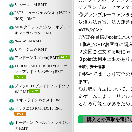
リネージュM RMT
◎
グランブルーファンタ
PSO2 ニュージェネシス（PSO2：
◎
グランブルーファンタ
NGS） RMT
決済方法豊富、法人運営
AIONクラシック(タワーオブアイ
◈VIPポイント
オンクラシック) RMT
◎VIP会員様のpointにつ
New World RMT
１弊社の
VIPお客様に購入
リネージュW RMT
２次回ご注文する時にpoi
アンドーン(Undawn) RMT
３pointは利用上限が
THRONE AND LIBERTY(スロー
◈取引安全情報
ン・アンド・リバティ) RMT
◎弊社では、より安全の
ます。
ブレソNEO(ブレイドアンドソウ
◎お取引方法について、良
ル) RMT
※ゲームにより、リアル
RFオンラインネクスト RMT
となる可能性があるため
ドラクエ10 RMT|DQ10 RMT
購入とか買取を選択
オーディン ヴァルハラ ライジン
グ RMT