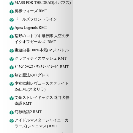
MASS FOR THE DEAD(オバマス)
魔界ウォーズ RMT
ドールズフロントライン
Apex Legends RMT
荒野のコトブキ飛行隊 大空のテ
イクオフガールズ! RMT
幽遊白書100%本気(マジ)バトル
グラフィティスマッシュ RMT
ﾄﾞﾗｺﾞﾝｸｴｽﾄ ﾓﾝｽﾀｰﾊﾟﾚｰﾄﾞ RMT
剣と魔法のログレス
少女歌劇レヴュースタァライト
ReLIVE(スタリラ)
文豪ストレイドッグス 迷ヰ犬怪
奇譚 RMT
幻獣物語2 RMT
アイドルマスターシャイニーカ
ラーズ(シャニマス) RMT