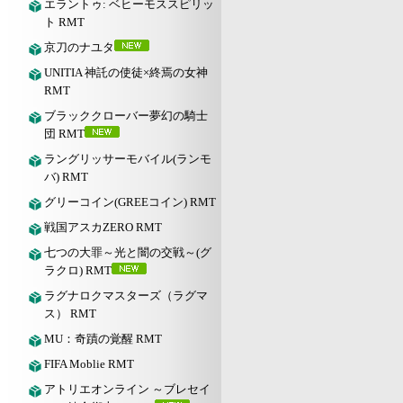
エラントゥ: ベヒーモススピリッ
ト RMT
京刀のナユタ
UNITIA 神託の使徒×終焉の女神
RMT
ブラッククローバー夢幻の騎士
団 RMT
ラングリッサーモバイル(ランモ
バ) RMT
グリーコイン(GREEコイン) RMT
戦国アスカZERO RMT
七つの大罪～光と闇の交戦～(グ
ラクロ) RMT
ラグナロクマスターズ（ラグマ
ス） RMT
MU：奇蹟の覚醒 RMT
FIFA Moblie RMT
アトリエオンライン ～ブレセイ