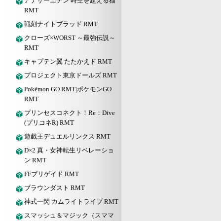
アナザーエデン 時空を超える猫
RMT
戦刻ナイトブラッド RMT
クローズ×WORST ～最強伝説～
RMT
キャプテン翼 たたかえド RMT
プロジェクト東京ドールズ RMT
Pokémon GO RMT|ポケモンGO
RMT
プリンセスコネクト！Re：Dive
(プリコネR) RMT
遊戯王デュエルリンクス RMT
D×2 真・女神転生リベレーショ
ン RMT
FFブリゲイド RMT
ブラウンダスト RMT
神式一閃 カムライトライブ RMT
スマッシュ＆マジック（スママ