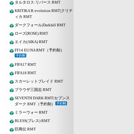
タルタロス:リバース RMT
KRITIKA R:evolution RMT|クリテ
ィカ RMT
ダークフォール|Darkfall RMT
ローズ(ROSE) RMT
エイカ(AIKA) RMT
FF14 EU/NA RMT（予約制）
FIFA17 RMT
FIFA18 RMT
スカーレットブレイド RMT
ブラウザ三国志 RMT
SEVENTH DARK RMT|セブンス
ダーク RMT（予約制）
ミラーウォー RMT
BLESS(ブレス) RMT
巨商伝 RMT