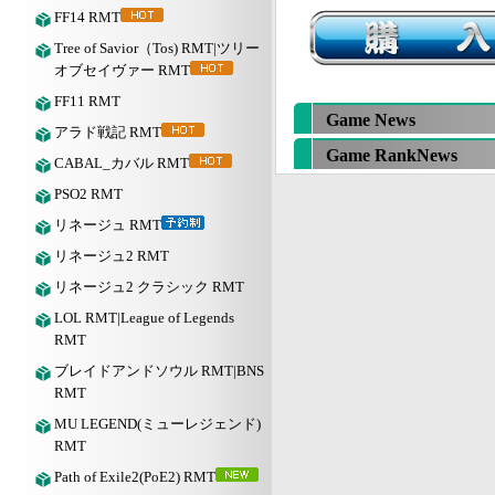
FF14 RMT
Tree of Savior（Tos) RMT|ツリー
オブセイヴァー RMT
FF11 RMT
Game News
アラド戦記 RMT
Game RankNews
CABAL_カバル RMT
PSO2 RMT
リネージュ RMT
リネージュ2 RMT
リネージュ2 クラシック RMT
LOL RMT|League of Legends
RMT
ブレイドアンドソウル RMT|BNS
RMT
MU LEGEND(ミューレジェンド)
RMT
Path of Exile2(PoE2) RMT