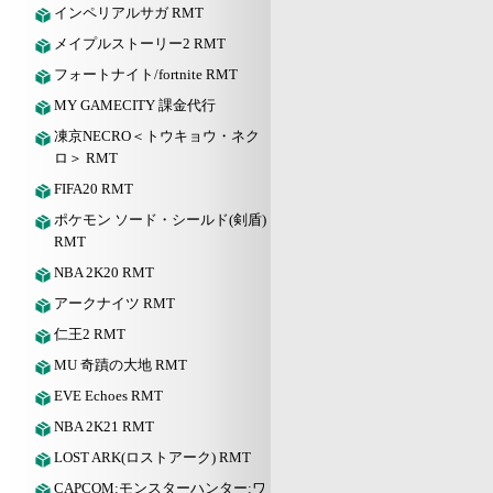
インペリアルサガ RMT
メイプルストーリー2 RMT
フォートナイト/fortnite RMT
MY GAMECITY 課金代行
凍京NECRO＜トウキョウ・ネク
ロ＞ RMT
FIFA20 RMT
ポケモン ソード・シールド(剣盾)
RMT
NBA 2K20 RMT
アークナイツ RMT
仁王2 RMT
MU 奇蹟の大地 RMT
EVE Echoes RMT
NBA 2K21 RMT
LOST ARK(ロストアーク) RMT
CAPCOM:モンスターハンター:ワ