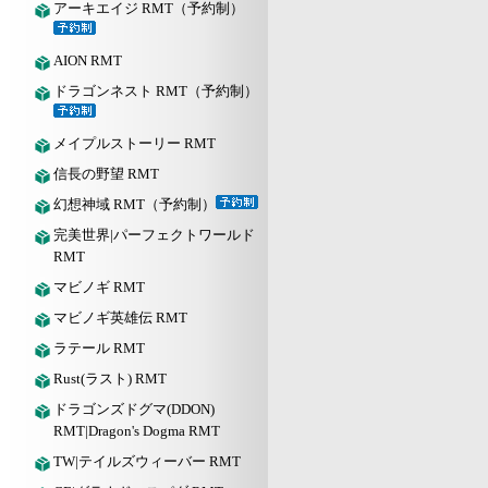
アーキエイジ RMT（予約制）
AION RMT
ドラゴンネスト RMT（予約制）
メイプルストーリー RMT
信長の野望 RMT
幻想神域 RMT（予約制）
完美世界|パーフェクトワールド
RMT
マビノギ RMT
マビノギ英雄伝 RMT
ラテール RMT
Rust(ラスト) RMT
ドラゴンズドグマ(DDON)
RMT|Dragon's Dogma RMT
TW|テイルズウィーバー RMT