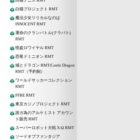
白猫テニス RMT
白猫プロジェクト RMT
魔法少女リリカルなのは
INNOCENT RMT
運命のクランバトル(クラバト)
RMT
怪盗ロワイヤル RMT
恐竜ドミニオン RMT
城とドラゴン RMT|Castle Dragon
RMT（予約制）
ワールドサッカーコレクション
RMT
FFBE RMT
東京カジノプロジェクト RMT
誰ガ為のアルケミスト アカウン
ト販売 RMT
スーパーロボット大戦 X-Ω RMT
ソードオブファンタジア