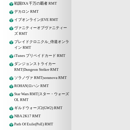
戦国IXA 千万の覇者 RMT
デカロン RMT
イブオンライン|EVE RMT
ヴァニティーオブヴァニティー
ズ RMT
ブレイドクロニクル_侍道オンラ
イン RMT
iTunes プリペイドカード RMT
ダンジョンストライカー
RMT|Dungeon Striker RMT
ソラノヴァ RMT|soranova RMT
ROHAN|ロハン RMT
Star Wars RMT|スター・ウォーズ
OL RMT
ギルドウォーズ2(GW2) RMT
NBA 2K17 RMT
Path Of Exile(PoE) RMT