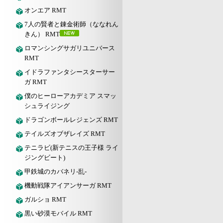
オンエア RMT
7人の賢者と錬金術師（ななれん
きん） RMT
ロマンシングサガリユニバース
RMT
イドラファンタシースターサー
ガ RMT
僕のヒーローアカデミア スマッ
シュライジング
ドラゴンボールレジェンズ RMT
テイルズオブザレイズ RMT
テニラビ(新テニスの王子様 ライ
ジングビート)
甲鉄城のカバネリ-乱-
機動戦隊アイアンサーガ RMT
ガルショ RMT
黒い砂漠モバイル RMT