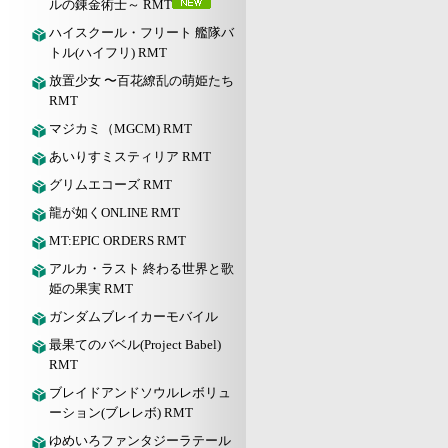
ルの錬金術士～ RMT
ハイスクール・フリート 艦隊バ
トル(ハイフリ) RMT
放置少女 〜百花繚乱の萌姫たち
RMT
マジカミ（MGCM) RMT
あいりすミスティリア RMT
グリムエコーズ RMT
龍が如くONLINE RMT
MT:EPIC ORDERS RMT
アルカ・ラスト 終わる世界と歌
姫の果実 RMT
ガンダムブレイカーモバイル
最果てのバベル(Project Babel)
RMT
ブレイドアンドソウルレボリュ
ーション(ブレレボ) RMT
ゆめいろファンタジーラテール