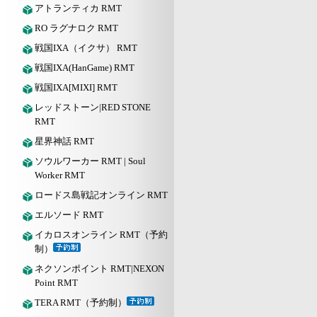
アトランティカ RMT
RO ラグナロク RMT
戦国IXA（イクサ） RMT
戦国IXA(HanGame) RMT
戦国IXA[MIXI] RMT
レッドストーン|RED STONE
RMT
星界神話 RMT
ソウルワーカー RMT | Soul
Worker RMT
ロードス島戦記オンライン RMT
エルソード RMT
イカロスオンライン RMT（予約
制）
ネクソンポイント RMT|NEXON
Point RMT
TERA RMT（予約制）