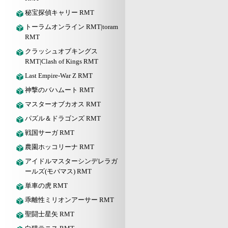
秘宝探偵キャリー RMT
トーラムオンライン RMT|toram
RMT
クラッシュオブキングス
RMT|Clash of Kings RMT
Last Empire-War Z RMT
神撃のバハムート RMT
マスターオブカオス RMT
パズル＆ドラゴンズ RMT
戦国サーガ RMT
農園ホッコリーナ RMT
アイドルマスターシンデレラガ
ールズ(モバマス) RMT
単車の虎 RMT
乖離性ミリオンアーサー RMT
聖闘士星矢 RMT