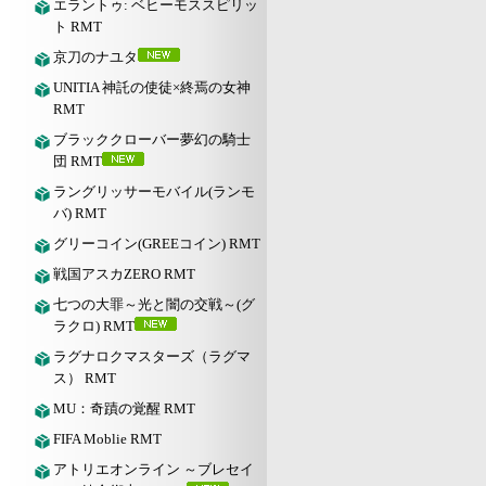
エラントゥ: ベヒーモススピリッ
ト RMT
京刀のナユタ
UNITIA 神託の使徒×終焉の女神
RMT
ブラッククローバー夢幻の騎士
団 RMT
ラングリッサーモバイル(ランモ
バ) RMT
グリーコイン(GREEコイン) RMT
戦国アスカZERO RMT
七つの大罪～光と闇の交戦～(グ
ラクロ) RMT
ラグナロクマスターズ（ラグマ
ス） RMT
MU：奇蹟の覚醒 RMT
FIFA Moblie RMT
アトリエオンライン ～ブレセイ