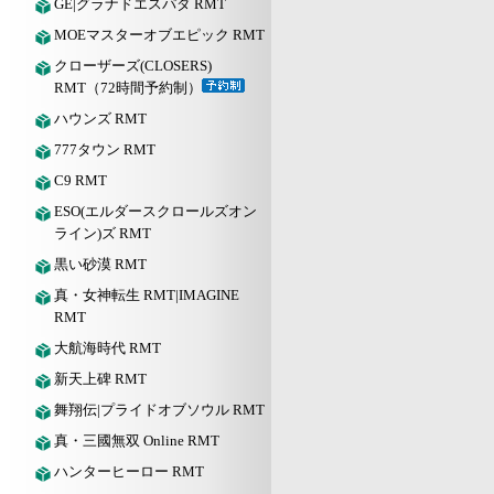
GE|グラナドエスパダ RMT
MOEマスターオブエピック RMT
クローザーズ(CLOSERS)
RMT（72時間予約制）
ハウンズ RMT
777タウン RMT
C9 RMT
ESO(エルダースクロールズオン
ライン)ズ RMT
黒い砂漠 RMT
真・女神転生 RMT|IMAGINE
RMT
大航海時代 RMT
新天上碑 RMT
舞翔伝|プライドオブソウル RMT
真・三國無双 Online RMT
ハンターヒーロー RMT