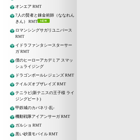
オンエア RMT
7人の賢者と錬金術師（ななれん
きん） RMT
ロマンシングサガリユニバース
RMT
イドラファンタシースターサー
ガ RMT
僕のヒーローアカデミア スマッ
シュライジング
ドラゴンボールレジェンズ RMT
テイルズオブザレイズ RMT
テニラビ(新テニスの王子様 ライ
ジングビート)
甲鉄城のカバネリ-乱-
機動戦隊アイアンサーガ RMT
ガルショ RMT
黒い砂漠モバイル RMT