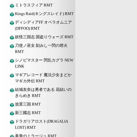
ミトラスフィア RMT
Kings Raid(キングスレイド) RMT
ディシディアFF オペラオムニア
(DFFOO) RMT
妖怪三国志 国盗りウォーズ RMT
刀使ノ巫女 刻みし一閃の燈火
RMT
シノビマスター 閃乱カグラ NEW
LINK
マギアレコード 魔法少女まどか
マギカ外伝 RMT
結城友奈は勇者である 花結いの
きらめき RMT
放置三国 RMT
新三國志 RMT
ドラガリアロスト(DRAGALIA
LOST) RMT
蒼青のミラージュ RMT