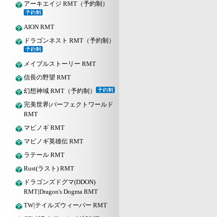
アーキエイジ RMT（予約制）
AION RMT
ドラゴンネスト RMT（予約制）
メイプルストーリー RMT
信長の野望 RMT
幻想神域 RMT（予約制）
完美世界|パーフェクトワールド
RMT
マビノギ RMT
マビノギ英雄伝 RMT
ラテール RMT
Rust(ラスト) RMT
ドラゴンズドグマ(DDON)
RMT|Dragon's Dogma RMT
TW|テイルズウィーバー RMT