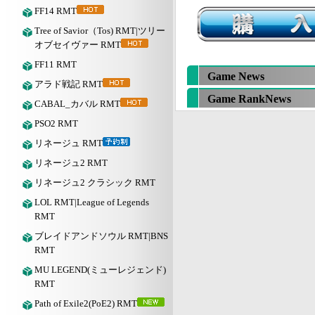
FF14 RMT
Tree of Savior（Tos) RMT|ツリー
オブセイヴァー RMT
FF11 RMT
Game News
アラド戦記 RMT
Game RankNews
CABAL_カバル RMT
PSO2 RMT
リネージュ RMT
リネージュ2 RMT
リネージュ2 クラシック RMT
LOL RMT|League of Legends
RMT
ブレイドアンドソウル RMT|BNS
RMT
MU LEGEND(ミューレジェンド)
RMT
Path of Exile2(PoE2) RMT