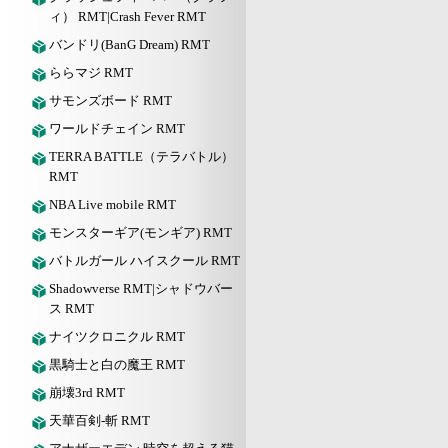
ィ） RMT|Crash Fever RMT
バンドリ(BanG Dream) RMT
ららマジ RMT
サモンズボード RMT
ワールドチェイン RMT
TERRA BATTLE（テラバトル）
RMT
NBA Live mobile RMT
モンスターギア(モンギア) RMT
バトルガール ハイスクール RMT
Shadowverse RMT|シャドウバー
ス RMT
ナイツクロニクル RMT
黒騎士と白の魔王 RMT
崩壊3rd RMT
天華百剣-斬 RMT