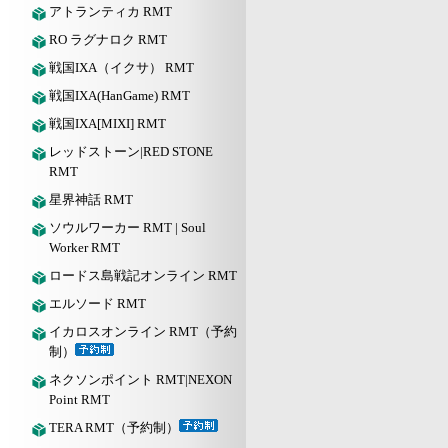
アトランティカ RMT
RO ラグナロク RMT
戦国IXA（イクサ） RMT
戦国IXA(HanGame) RMT
戦国IXA[MIXI] RMT
レッドストーン|RED STONE
RMT
星界神話 RMT
ソウルワーカー RMT | Soul
Worker RMT
ロードス島戦記オンライン RMT
エルソード RMT
イカロスオンライン RMT（予約
制）
ネクソンポイント RMT|NEXON
Point RMT
TERA RMT（予約制）