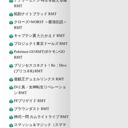
アナザーエデン 時空を超える猫
RMT
戦刻ナイトブラッド RMT
クローズ×WORST ～最強伝説～
RMT
キャプテン翼 たたかえド RMT
プロジェクト東京ドールズ RMT
Pokémon GO RMT|ポケモンGO
RMT
プリンセスコネクト！Re：Dive
(プリコネR) RMT
遊戯王デュエルリンクス RMT
D×2 真・女神転生リベレーショ
ン RMT
FFブリゲイド RMT
ブラウンダスト RMT
神式一閃 カムライトライブ RMT
スマッシュ＆マジック（スママ