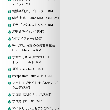
スフラ) RMT
幻獣契約クリプトラクト RMT
幻想神域2-AURA KINGDOM RMT
ドラゴンクエストタクト RMT
装甲娘(そうむす) RMT
V4(ブイフォー) RMT
Re:ゼロから始める異世界生活
Lost in Memories RMT
サカつくRTW(サカつく ロード・
トゥ・ワールド) RMT
原神（Genshin） RMT
Escape from Tarkov(EFT) RMT
レッド：プライドオブエデン(プ
ラエデ) RMT
プロ野球スピリッツA RMT
プロ野球PRIDE RMT
アイドリッシュセブン(アイナナ)