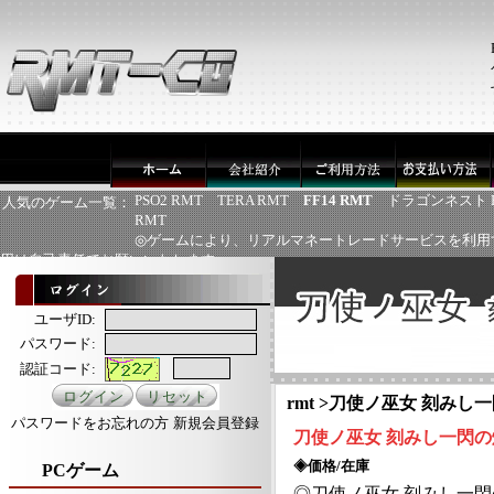
PSO2 RMT
TERA RMT
FF14 RMT
ドラゴンネスト 
人気のゲーム一覧：
RMT
◎ゲームにより、リアルマネートレードサービスを利用
用は自己責任でお願いいたします
ユーザID:
パスワード:
認証コード:
rmt
>
刀使ノ巫女 刻みし一
パスワードをお忘れの方
新規会員登録
刀使ノ巫女
刻みし一閃の
◈価格/在庫
PCゲーム
◎
刀使ノ巫女
刻みし一閃