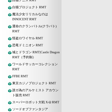
白猫テニス RMT
白猫プロジェクト RMT
魔法少女リリカルなのは
INNOCENT RMT
運命のクランバトル(クラバト)
RMT
怪盗ロワイヤル RMT
恐竜ドミニオン RMT
城とドラゴン RMT|Castle Dragon
RMT（予約制）
ワールドサッカーコレクション
RMT
FFBE RMT
東京カジノプロジェクト RMT
誰ガ為のアルケミスト アカウン
ト販売 RMT
スーパーロボット大戦 X-Ω RMT
ソードオブファンタジア