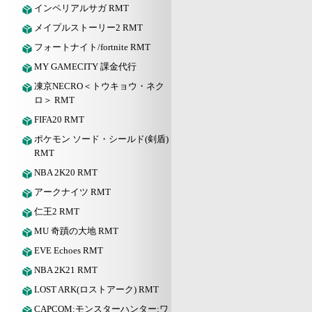
インペリアルサガ RMT
メイプルストーリー2 RMT
フォートナイト/fortnite RMT
MY GAMECITY 課金代行
凍京NECRO＜トウキョウ・ネク
ロ＞ RMT
FIFA20 RMT
ポケモン ソード・シールド(剣盾)
RMT
NBA 2K20 RMT
アークナイツ RMT
仁王2 RMT
MU 奇蹟の大地 RMT
EVE Echoes RMT
NBA 2K21 RMT
LOST ARK(ロストアーク) RMT
CAPCOM:モンスターハンター:ワ