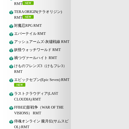
RMT
TERA ORIGIN(テラオリジン)
RMT
対魔忍RPG RMT
エバーテイル RMT
アッシュアームズ‐灰燼戦線 RMT
妖怪ウォッチワールド RMT
禍つヴァールハイト RMT
けものフレンズ3（けもフレ3）
RMT
エピックセブン(Epic Seven) RMT
ラストクラウディア(LAST
CLOUDIA) RMT
FFBE幻影戦争（WAR OF THE
VISIONS） RMT
侍魂オンライン 朧月伝(サムスピ
OL) RMT