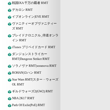
戦国IXA 千万の覇者 RMT
デカロン RMT
イブオンライン|EVE RMT
ヴァニティーオブヴァニティー
ズ RMT
ブレイドクロニクル_侍道オンラ
イン RMT
iTunes プリペイドカード RMT
ダンジョンストライカー
RMT|Dungeon Striker RMT
ソラノヴァ RMT|soranova RMT
ROHAN|ロハン RMT
Star Wars RMT|スター・ウォーズ
OL RMT
ギルドウォーズ2(GW2) RMT
NBA 2K17 RMT
Path Of Exile(PoE) RMT