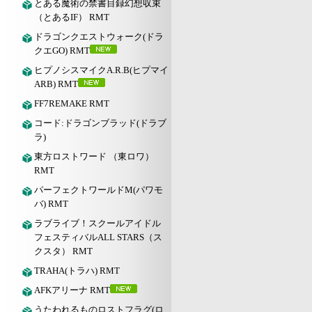
とある魔術の禁書目録幻想収束
（とあるIF） RMT
ドラゴンクエストウォーク(ドラ
クエGO) RMT
ヒプノシスマイクA.R.B(ヒプマイ
ARB) RMT
FF7REMAKE RMT
コード:ドラゴンブラッド(ドラブ
ラ)
東方ロストワード （東ロワ）
RMT
パーフェクトワールドM(パワモ
バ) RMT
ラブライブ！スクールアイドル
フェスティバルALL STARS（ス
クスタ） RMT
TRAHA(トラハ) RMT
AFKアリーナ RMT
うたわれるものロストフラグ(ロ