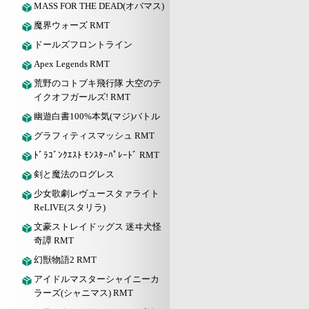
MASS FOR THE DEAD(オバマス)
魔界ウォーズ RMT
ドールズフロントライン
Apex Legends RMT
荒野のコトブキ飛行隊 大空のテ
イクオフガールズ! RMT
幽遊白書100%本気(マジ)バトル
グラフィティスマッシュ RMT
ﾄﾞﾗｺﾞﾝｸｴｽﾄ ﾓﾝｽﾀｰﾊﾟﾚｰﾄﾞ RMT
剣と魔法のログレス
少女歌劇レヴュースタァライト
ReLIVE(スタリラ)
文豪ストレイドッグス 迷ヰ犬怪
奇譚 RMT
幻獣物語2 RMT
アイドルマスターシャイニーカ
ラーズ(シャニマス) RMT