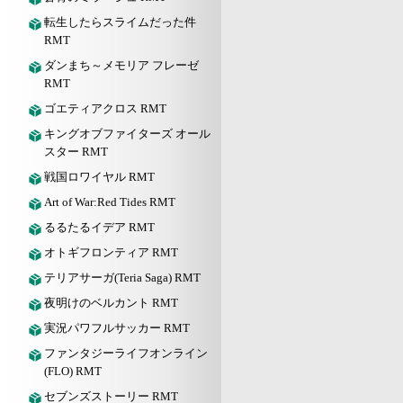
転生したらスライムだった件
RMT
ダンまち～メモリア フレーゼ
RMT
ゴエティアクロス RMT
キングオブファイターズ オール
スター RMT
戦国ロワイヤル RMT
Art of War:Red Tides RMT
るるたるイデア RMT
オトギフロンティア RMT
テリアサーガ(Teria Saga) RMT
夜明けのベルカント RMT
実況パワフルサッカー RMT
ファンタジーライフオンライン
(FLO) RMT
セブンズストーリー RMT