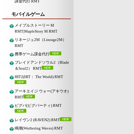
課金代行 RMT
モバイルゲーム
メイプルストーリー M
RMT|MapleStory M RMT
リネージュ2M（Lineage2M）
RMT
携帯ゲーム課金代行
ブレイドアンドソウル2（Blade
＆Soul2） RMT
HIT2(HIT： The World) RMT
アーキエイジ ウォー(アキウオ)
RMT
ピグパ(ピグパーティ) RMT
レイヴン2 (RAVEN2) RMT
鳴潮(Wuthering Waves) RMT