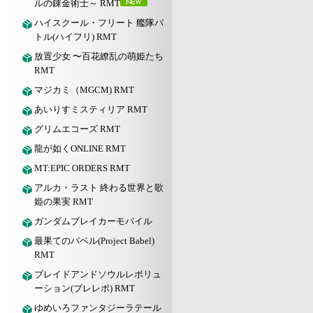
ルの錬金術士～ RMT
ハイスクール・フリート 艦隊バ
トル(ハイフリ) RMT
放置少女 〜百花繚乱の萌姫たち
RMT
マジカミ（MGCM) RMT
あいりすミスティリア RMT
グリムエコーズ RMT
龍が如くONLINE RMT
MT:EPIC ORDERS RMT
アルカ・ラスト 終わる世界と歌
姫の果実 RMT
ガンダムブレイカーモバイル
最果てのバベル(Project Babel)
RMT
ブレイドアンドソウルレボリュ
ーション(ブレレボ) RMT
ゆめいろファンタジーラテール