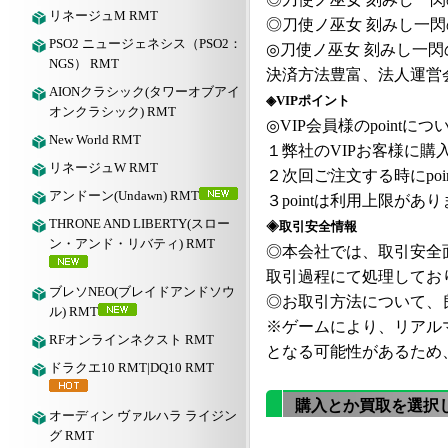
リネージュM RMT
◎
刀使ノ巫女
刻みし一閃
PSO2 ニュージェネシス（PSO2：
◎
刀使ノ巫女
刻みし一閃
NGS） RMT
決済方法豊富、法人運営
AIONクラシック(タワーオブアイ
◈VIPポイント
オンクラシック) RMT
◎VIP会員様のpointにつ
New World RMT
１弊社の
VIPお客様に購入
リネージュW RMT
２次回ご注文する時にpoi
アンドーン(Undawn) RMT
３pointは利用上限が
THRONE AND LIBERTY(スロー
◈取引安全情報
ン・アンド・リバティ) RMT
◎本会社では、取引安全
取引過程にて処理してお
ブレソNEO(ブレイドアンドソウ
◎お取引方法について、良
ル) RMT
※ゲームにより、リアル
RFオンラインネクスト RMT
となる可能性があるため
ドラクエ10 RMT|DQ10 RMT
購入とか買取を選択
オーディン ヴァルハラ ライジン
グ RMT