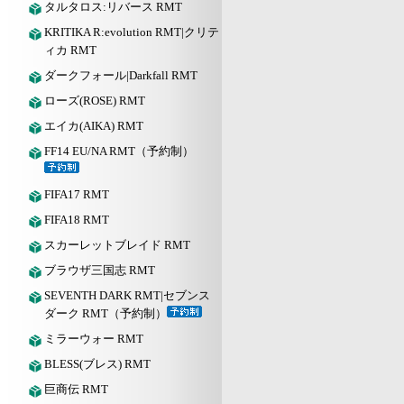
タルタロス:リバース RMT
KRITIKA R:evolution RMT|クリテ
ィカ RMT
ダークフォール|Darkfall RMT
ローズ(ROSE) RMT
エイカ(AIKA) RMT
FF14 EU/NA RMT（予約制）
FIFA17 RMT
FIFA18 RMT
スカーレットブレイド RMT
ブラウザ三国志 RMT
SEVENTH DARK RMT|セブンス
ダーク RMT（予約制）
ミラーウォー RMT
BLESS(ブレス) RMT
巨商伝 RMT