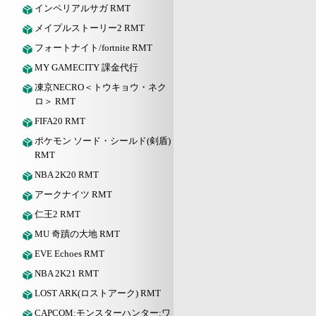
インペリアルサガ RMT
メイプルストーリー2 RMT
フォートナイト/fortnite RMT
MY GAMECITY 課金代行
凍京NECRO＜トウキョウ・ネク
ロ＞ RMT
FIFA20 RMT
ポケモン ソード・シールド(剣盾)
RMT
NBA 2K20 RMT
アークナイツ RMT
仁王2 RMT
MU 奇蹟の大地 RMT
EVE Echoes RMT
NBA 2K21 RMT
LOST ARK(ロストアーク) RMT
CAPCOM:モンスターハンター:ワ