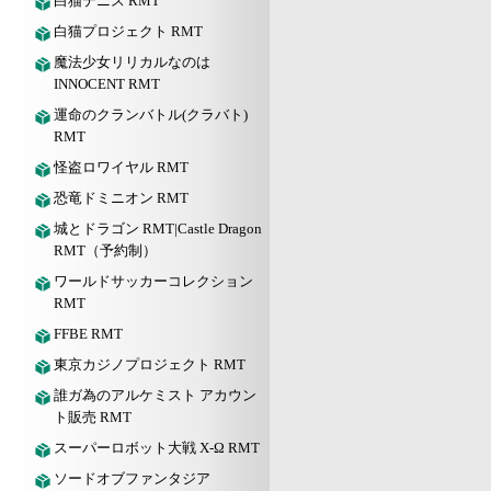
白猫テニス RMT
白猫プロジェクト RMT
魔法少女リリカルなのは
INNOCENT RMT
運命のクランバトル(クラバト)
RMT
怪盗ロワイヤル RMT
恐竜ドミニオン RMT
城とドラゴン RMT|Castle Dragon
RMT（予約制）
ワールドサッカーコレクション
RMT
FFBE RMT
東京カジノプロジェクト RMT
誰ガ為のアルケミスト アカウン
ト販売 RMT
スーパーロボット大戦 X-Ω RMT
ソードオブファンタジア