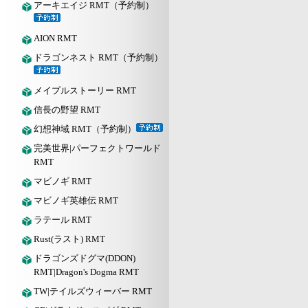
アーキエイジ RMT（予約制）
AION RMT
ドラゴンネスト RMT（予約制）
メイプルストーリー RMT
信長の野望 RMT
幻想神域 RMT（予約制）
完美世界|パーフェクトワールド
RMT
マビノギ RMT
マビノギ英雄伝 RMT
ラテール RMT
Rust(ラスト) RMT
ドラゴンズドグマ(DDON)
RMT|Dragon's Dogma RMT
TW|テイルズウィーバー RMT