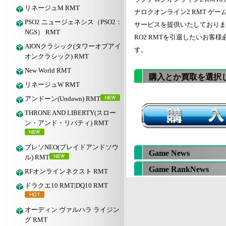
リネージュM RMT
ナロクオンライン2 RMT ゲ
PSO2 ニュージェネシス（PSO2：
サービスを提供いたしておりま
NGS） RMT
RO2 RMTを引退したいお客
AIONクラシック(タワーオブアイ
す。
オンクラシック) RMT
New World RMT
購入とか買取を選択
リネージュW RMT
アンドーン(Undawn) RMT
THRONE AND LIBERTY(スロー
ン・アンド・リバティ) RMT
ブレソNEO(ブレイドアンドソウ
Game News
ル) RMT
Game RankNews
RFオンラインネクスト RMT
ドラクエ10 RMT|DQ10 RMT
オーディン ヴァルハラ ライジン
グ RMT