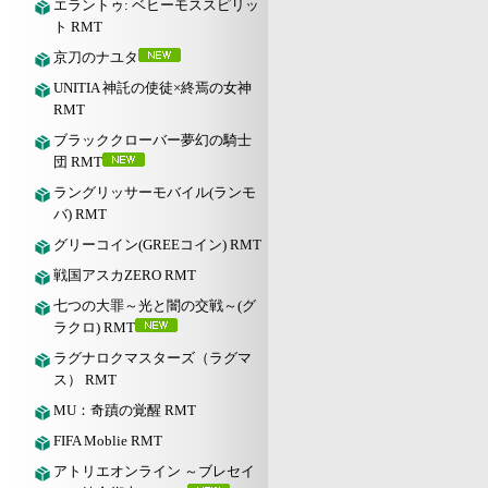
エラントゥ: ベヒーモススピリッ
ト RMT
京刀のナユタ
UNITIA 神託の使徒×終焉の女神
RMT
ブラッククローバー夢幻の騎士
団 RMT
ラングリッサーモバイル(ランモ
バ) RMT
グリーコイン(GREEコイン) RMT
戦国アスカZERO RMT
七つの大罪～光と闇の交戦～(グ
ラクロ) RMT
ラグナロクマスターズ（ラグマ
ス） RMT
MU：奇蹟の覚醒 RMT
FIFA Moblie RMT
アトリエオンライン ～ブレセイ