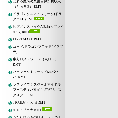
とある魔術の禁書目録幻想収束
（とあるIF） RMT
ドラゴンクエストウォーク(ドラ
クエGO) RMT
ヒプノシスマイクA.R.B(ヒプマイ
ARB) RMT
FF7REMAKE RMT
コード:ドラゴンブラッド(ドラブ
ラ)
東方ロストワード （東ロワ）
RMT
パーフェクトワールドM(パワモ
バ) RMT
ラブライブ！スクールアイドル
フェスティバルALL STARS（ス
クスタ） RMT
TRAHA(トラハ) RMT
AFKアリーナ RMT
うたわれるものロストフラグ(ロ