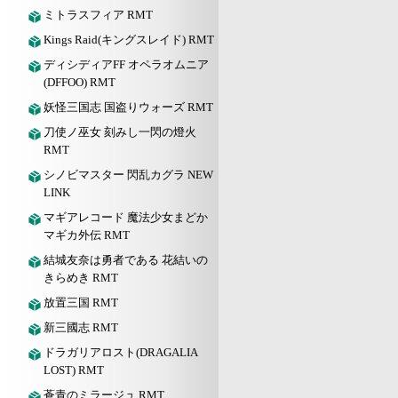
ミトラスフィア RMT
Kings Raid(キングスレイド) RMT
ディシディアFF オペラオムニア
(DFFOO) RMT
妖怪三国志 国盗りウォーズ RMT
刀使ノ巫女 刻みし一閃の燈火
RMT
シノビマスター 閃乱カグラ NEW
LINK
マギアレコード 魔法少女まどか
マギカ外伝 RMT
結城友奈は勇者である 花結いの
きらめき RMT
放置三国 RMT
新三國志 RMT
ドラガリアロスト(DRAGALIA
LOST) RMT
蒼青のミラージュ RMT