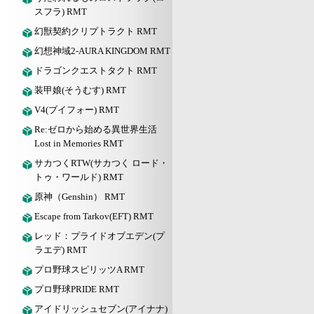
スフラ) RMT
幻獣契約クリプトラクト RMT
幻想神域2-AURA KINGDOM RMT
ドラゴンクエストタクト RMT
装甲娘(そうむす) RMT
V4(ブイフォー) RMT
Re:ゼロから始める異世界生活
Lost in Memories RMT
サカつくRTW(サカつく ロード・
トゥ・ワールド) RMT
原神（Genshin） RMT
Escape from Tarkov(EFT) RMT
レッド：プライドオブエデン(プ
ラエデ) RMT
プロ野球スピリッツA RMT
プロ野球PRIDE RMT
アイドリッシュセブン(アイナナ)