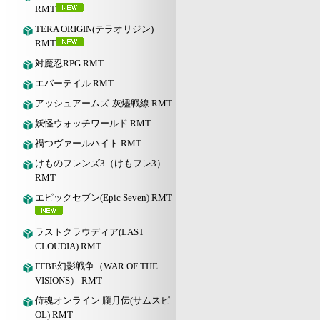
RMT
TERA ORIGIN(テラオリジン)
RMT
対魔忍RPG RMT
エバーテイル RMT
アッシュアームズ‐灰燼戦線 RMT
妖怪ウォッチワールド RMT
禍つヴァールハイト RMT
けものフレンズ3（けもフレ3）
RMT
エピックセブン(Epic Seven) RMT
ラストクラウディア(LAST
CLOUDIA) RMT
FFBE幻影戦争（WAR OF THE
VISIONS） RMT
侍魂オンライン 朧月伝(サムスピ
OL) RMT