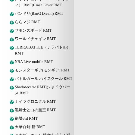
ィ） RMT|Crash Fever RMT
バンドリ(BanG Dream) RMT
ららマジ RMT
サモンズボード RMT
ワールドチェイン RMT
TERRA BATTLE（テラバトル）
RMT
NBA Live mobile RMT
モンスターギア(モンギア) RMT
バトルガール ハイスクール RMT
Shadowverse RMT|シャドウバー
ス RMT
ナイツクロニクル RMT
黒騎士と白の魔王 RMT
崩壊3rd RMT
天華百剣-斬 RMT