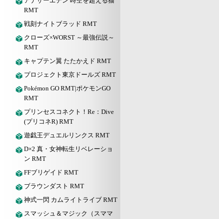
アナザーエデン 時空を超える猫
RMT
戦刻ナイトブラッド RMT
クローズ×WORST ～最強伝説～
RMT
キャプテン翼 たたかえド RMT
プロジェクト東京ドールズ RMT
Pokémon GO RMT|ポケモンGO
RMT
プリンセスコネクト！Re：Dive
(プリコネR) RMT
遊戯王デュエルリンクス RMT
D×2 真・女神転生リベレーショ
ン RMT
FFブリゲイド RMT
ブラウンダスト RMT
神式一閃 カムライトライブ RMT
スマッシュ＆マジック（スママ