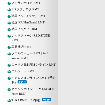
アトランティカ RMT
RO ラグナロク RMT
戦国IXA（イクサ） RMT
戦国IXA(HanGame) RMT
戦国IXA[MIXI] RMT
レッドストーン|RED STONE
RMT
星界神話 RMT
ソウルワーカー RMT | Soul
Worker RMT
ロードス島戦記オンライン RMT
エルソード RMT
イカロスオンライン RMT（予約
制）
ネクソンポイント RMT|NEXON
Point RMT
TERA RMT（予約制）