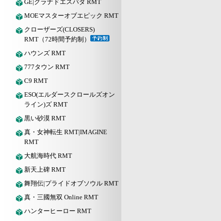
GE|グラナドエスパダ RMT
MOEマスターオブエピック RMT
クローザーズ(CLOSERS)
RMT（72時間予約制）
ハウンズ RMT
777タウン RMT
C9 RMT
ESO(エルダースクロールズオン
ライン)ズ RMT
黒い砂漠 RMT
真・女神転生 RMT|IMAGINE
RMT
大航海時代 RMT
新天上碑 RMT
舞翔伝|プライドオブソウル RMT
真・三國無双 Online RMT
ハンターヒーロー RMT