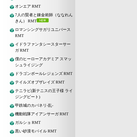
オンエア RMT
7人の賢者と錬金術師（ななれん
きん） RMT
ロマンシングサガリユニバース
RMT
イドラファンタシースターサー
ガ RMT
僕のヒーローアカデミア スマッ
シュライジング
ドラゴンボールレジェンズ RMT
テイルズオブザレイズ RMT
テニラビ(新テニスの王子様 ライ
ジングビート)
甲鉄城のカバネリ-乱-
機動戦隊アイアンサーガ RMT
ガルショ RMT
黒い砂漠モバイル RMT