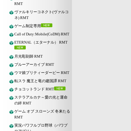
RMT
ヴァルキリーコネクト(ヴァルコ
ネ) RMT
ゲーム制定専用
Call of Duty:Mobile(CoDM) RMT
ETERNAL（エターナル） RMT
月光彫刻師 RMT
ブルーアーカイブ RMT
ウマ娘プリティーダービー RMT
転スラ 魔王と竜の建国譚 RMT
チョコットランド RMT
ステラアルカナ～愛の光と運命
の絆 RMT
ゲーム オブ スローンズ 冬来たる
RMT
実況パワフルプロ野球（パワプ