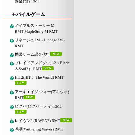
課金代行 RMT
モバイルゲーム
メイプルストーリー M
RMT|MapleStory M RMT
リネージュ2M（Lineage2M）
RMT
携帯ゲーム課金代行
ブレイドアンドソウル2（Blade
＆Soul2） RMT
HIT2(HIT： The World) RMT
アーキエイジ ウォー(アキウオ)
RMT
ピグパ(ピグパーティ) RMT
レイヴン2 (RAVEN2) RMT
鳴潮(Wuthering Waves) RMT