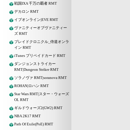
戦国IXA 千万の覇者 RMT
デカロン RMT
イブオンライン|EVE RMT
ヴァニティーオブヴァニティー
ズ RMT
ブレイドクロニクル_侍道オンラ
イン RMT
iTunes プリペイドカード RMT
ダンジョンストライカー
RMT|Dungeon Striker RMT
ソラノヴァ RMT|soranova RMT
ROHAN|ロハン RMT
Star Wars RMT|スター・ウォーズ
OL RMT
ギルドウォーズ2(GW2) RMT
NBA 2K17 RMT
Path Of Exile(PoE) RMT