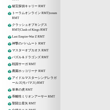
秘宝探偵キャリー RMT
トーラムオンライン RMT|toram
RMT
クラッシュオブキングス
RMT|Clash of Kings RMT
Last Empire-War Z RMT
神撃のバハムート RMT
マスターオブカオス RMT
パズル＆ドラゴンズ RMT
戦国サーガ RMT
農園ホッコリーナ RMT
アイドルマスターシンデレラガ
ールズ(モバマス) RMT
単車の虎 RMT
乖離性ミリオンアーサー RMT
聖闘士星矢 RMT