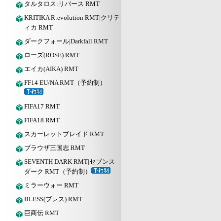
タルタロス:リバース RMT
KRITIKA R:evolution RMT|クリテ
ィカ RMT
ダークフォール|Darkfall RMT
ローズ(ROSE) RMT
エイカ(AIKA) RMT
FF14 EU/NA RMT（予約制）
FIFA17 RMT
FIFA18 RMT
スカーレットブレイド RMT
ブラウザ三国志 RMT
SEVENTH DARK RMT|セブンス
ダーク RMT（予約制）
ミラーウォー RMT
BLESS(ブレス) RMT
巨商伝 RMT