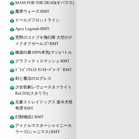
MASS FOR THE DEAD(オバマス)
魔界ウォーズ RMT
ドールズフロントライン
Apex Legends RMT
荒野のコトブキ飛行隊 大空のテ
イクオフガールズ! RMT
幽遊白書100%本気(マジ)バトル
グラフィティスマッシュ RMT
ﾄﾞﾗｺﾞﾝｸｴｽﾄ ﾓﾝｽﾀｰﾊﾟﾚｰﾄﾞ RMT
剣と魔法のログレス
少女歌劇レヴュースタァライト
ReLIVE(スタリラ)
文豪ストレイドッグス 迷ヰ犬怪
奇譚 RMT
幻獣物語2 RMT
アイドルマスターシャイニーカ
ラーズ(シャニマス) RMT