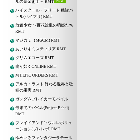
ルの錬金術士～ RMT
ハイスクール・フリート 艦隊バ
トル(ハイフリ) RMT
放置少女 〜百花繚乱の萌姫たち
RMT
マジカミ（MGCM) RMT
あいりすミスティリア RMT
グリムエコーズ RMT
龍が如くONLINE RMT
MT:EPIC ORDERS RMT
アルカ・ラスト 終わる世界と歌
姫の果実 RMT
ガンダムブレイカーモバイル
最果てのバベル(Project Babel)
RMT
ブレイドアンドソウルレボリュ
ーション(ブレレボ) RMT
ゆめいろファンタジーラテール