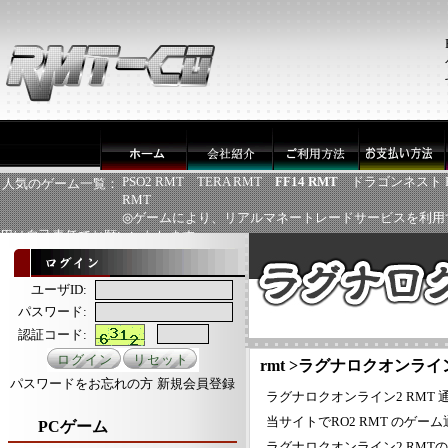
PSO2 RMT
TERA RMT
FF14 RMT
ドラゴンネスト 
人気のゲーム一覧：
RMT
◎ゲームにより、リアルマネートレードサービスを利用
用は自己責任でお願いいたします
ユーザID:
パスワード:
認証コード:
rmt
>
ラグナロクオンライン
パスワードをお忘れの方
新規会員登録
ラグナロクオンライン2 RMT 通
当サイトでRO2 RMT のゲ
PCゲーム
ラグナロクオンライン2 RMT