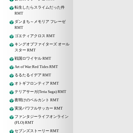
転生したらスライムだった件
RMT
ダンまち～メモリア フレーゼ
RMT
ゴエティアクロス RMT
キングオブファイターズ オール
スター RMT
戦国ロワイヤル RMT
Art of War:Red Tides RMT
るるたるイデア RMT
オトギフロンティア RMT
テリアサーガ(Teria Saga) RMT
夜明けのベルカント RMT
実況パワフルサッカー RMT
ファンタジーライフオンライン
(FLO) RMT
セブンズストーリー RMT