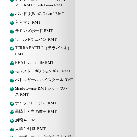
ィ） RMT|Crash Fever RMT
バンドリ(BanG Dream) RMT
ららマジ RMT
サモンズボード RMT
ワールドチェイン RMT
TERRA BATTLE（テラバトル）
RMT
NBA Live mobile RMT
モンスターギア(モンギア) RMT
バトルガール ハイスクール RMT
Shadowverse RMT|シャドウバー
ス RMT
ナイツクロニクル RMT
黒騎士と白の魔王 RMT
崩壊3rd RMT
天華百剣-斬 RMT