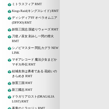
ミトラスフィア RMT
Kings Raid(キングスレイド) RMT
ディシディアFF オペラオムニア
(DFFOO) RMT
妖怪三国志 国盗りウォーズ RMT
刀使ノ巫女 刻みし一閃の燈火
RMT
シノビマスター 閃乱カグラ NEW
LINK
マギアレコード 魔法少女まどか
マギカ外伝 RMT
結城友奈は勇者である 花結いの
きらめき RMT
放置三国 RMT
新三國志 RMT
ドラガリアロスト(DRAGALIA
LOST) RMT
蒼青のミラージュ RMT