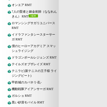
オンエア RMT
7人の賢者と錬金術師（ななれん
きん） RMT
ロマンシングサガリユニバース
RMT
イドラファンタシースターサー
ガ RMT
僕のヒーローアカデミア スマッ
シュライジング
ドラゴンボールレジェンズ RMT
テイルズオブザレイズ RMT
テニラビ(新テニスの王子様 ライ
ジングビート)
甲鉄城のカバネリ-乱-
機動戦隊アイアンサーガ RMT
ガルショ RMT
黒い砂漠モバイル RMT