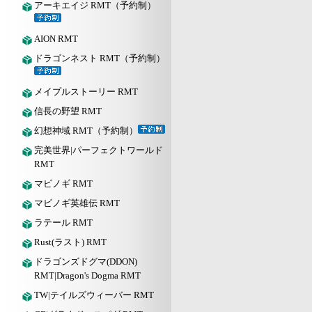
アーキエイジ RMT（予約制）
AION RMT
ドラゴンネスト RMT（予約制）
メイプルストーリー RMT
信長の野望 RMT
幻想神域 RMT（予約制）
完美世界|パーフェクトワールド
RMT
マビノギ RMT
マビノギ英雄伝 RMT
ラテール RMT
Rust(ラスト) RMT
ドラゴンズドグマ(DDON)
RMT|Dragon's Dogma RMT
TW|テイルズウィーバー RMT