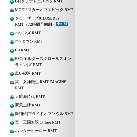
GE|グラナドエスパダ RMT
MOEマスターオブエピック RMT
クローザーズ(CLOSERS)
RMT（72時間予約制）
ハウンズ RMT
777タウン RMT
C9 RMT
ESO(エルダースクロールズオン
ライン)ズ RMT
黒い砂漠 RMT
真・女神転生 RMT|IMAGINE
RMT
大航海時代 RMT
新天上碑 RMT
舞翔伝|プライドオブソウル RMT
真・三國無双 Online RMT
ハンターヒーロー RMT