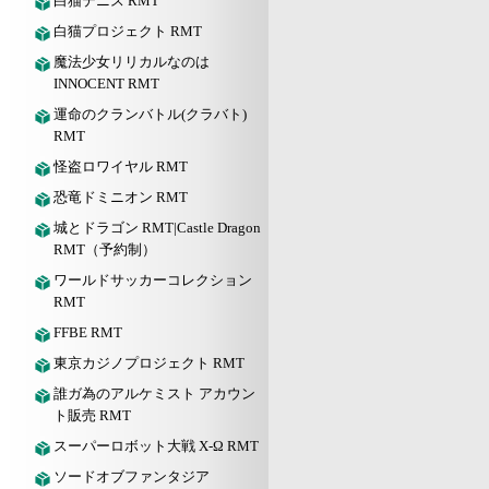
白猫テニス RMT
白猫プロジェクト RMT
魔法少女リリカルなのは
INNOCENT RMT
運命のクランバトル(クラバト)
RMT
怪盗ロワイヤル RMT
恐竜ドミニオン RMT
城とドラゴン RMT|Castle Dragon
RMT（予約制）
ワールドサッカーコレクション
RMT
FFBE RMT
東京カジノプロジェクト RMT
誰ガ為のアルケミスト アカウン
ト販売 RMT
スーパーロボット大戦 X-Ω RMT
ソードオブファンタジア