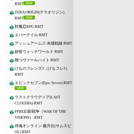
RMT
TERA ORIGIN(テラオリジン)
RMT
対魔忍RPG RMT
エバーテイル RMT
アッシュアームズ‐灰燼戦線 RMT
妖怪ウォッチワールド RMT
禍つヴァールハイト RMT
けものフレンズ3（けもフレ3）
RMT
エピックセブン(Epic Seven) RMT
ラストクラウディア(LAST
CLOUDIA) RMT
FFBE幻影戦争（WAR OF THE
VISIONS） RMT
侍魂オンライン 朧月伝(サムスピ
OL) RMT