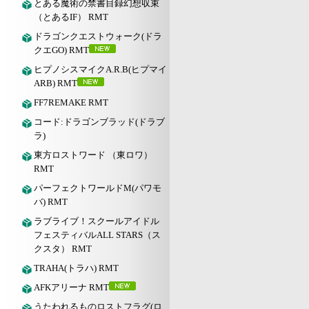
とある魔術の禁書目録幻想収束
（とあるIF） RMT
ドラゴンクエストウォーク(ドラ
クエGO) RMT
ヒプノシスマイクA.R.B(ヒプマイ
ARB) RMT
FF7REMAKE RMT
コード:ドラゴンブラッド(ドラブ
ラ)
東方ロストワード （東ロワ）
RMT
パーフェクトワールドM(パワモ
バ) RMT
ラブライブ！スクールアイドル
フェスティバルALL STARS（ス
クスタ） RMT
TRAHA(トラハ) RMT
AFKアリーナ RMT
うたわれるものロストフラグ(ロ