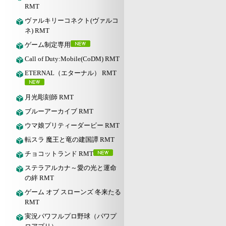
RMT
ヴァルキリーコネクト(ヴァルコ
ネ) RMT
ゲーム制定専用
Call of Duty:Mobile(CoDM) RMT
ETERNAL（エターナル） RMT
月光彫刻師 RMT
ブルーアーカイブ RMT
ウマ娘プリティーダービー RMT
転スラ 魔王と竜の建国譚 RMT
チョコットランド RMT
ステラアルカナ～愛の光と運命
の絆 RMT
ゲーム オブ スローンズ 冬来たる
RMT
実況パワフルプロ野球（パワプ