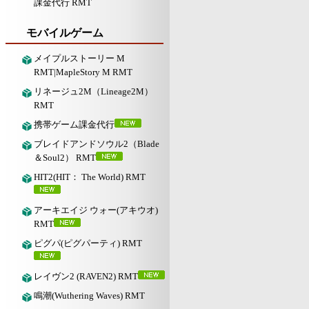
課金代行 RMT
モバイルゲーム
メイプルストーリー M
RMT|MapleStory M RMT
リネージュ2M（Lineage2M）
RMT
携帯ゲーム課金代行
ブレイドアンドソウル2（Blade
＆Soul2） RMT
HIT2(HIT： The World) RMT
アーキエイジ ウォー(アキウオ)
RMT
ピグパ(ピグパーティ) RMT
レイヴン2 (RAVEN2) RMT
鳴潮(Wuthering Waves) RMT