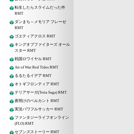
転生したらスライムだった件
RMT
ダンまち～メモリア フレーゼ
RMT
ゴエティアクロス RMT
キングオブファイターズ オール
スター RMT
戦国ロワイヤル RMT
Art of War:Red Tides RMT
るるたるイデア RMT
オトギフロンティア RMT
テリアサーガ(Teria Saga) RMT
夜明けのベルカント RMT
実況パワフルサッカー RMT
ファンタジーライフオンライン
(FLO) RMT
セブンズストーリー RMT