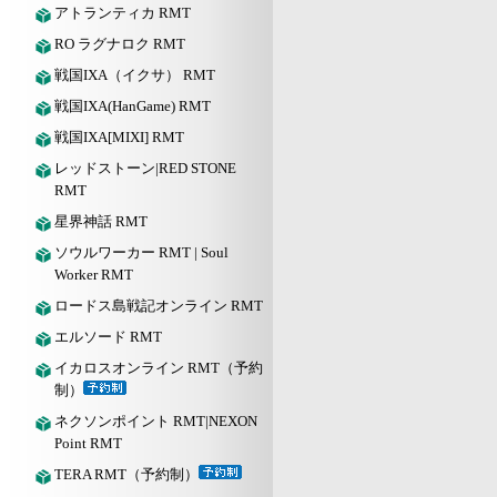
アトランティカ RMT
RO ラグナロク RMT
戦国IXA（イクサ） RMT
戦国IXA(HanGame) RMT
戦国IXA[MIXI] RMT
レッドストーン|RED STONE
RMT
星界神話 RMT
ソウルワーカー RMT | Soul
Worker RMT
ロードス島戦記オンライン RMT
エルソード RMT
イカロスオンライン RMT（予約
制）
ネクソンポイント RMT|NEXON
Point RMT
TERA RMT（予約制）