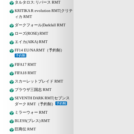
タルタロス:リバース RMT
KRITIKA R:evolution RMT|クリテ
ィカ RMT
ダークフォール|Darkfall RMT
ローズ(ROSE) RMT
エイカ(AIKA) RMT
FF14 EU/NA RMT（予約制）
FIFA17 RMT
FIFA18 RMT
スカーレットブレイド RMT
ブラウザ三国志 RMT
SEVENTH DARK RMT|セブンス
ダーク RMT（予約制）
ミラーウォー RMT
BLESS(ブレス) RMT
巨商伝 RMT