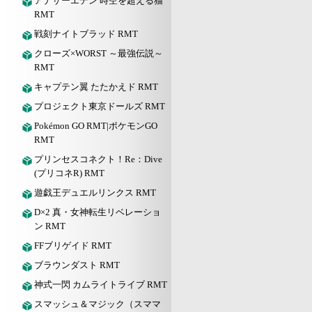
アナザーエデン 時空を超える猫
RMT
戦刻ナイトブラッド RMT
クローズ×WORST ～最強伝説～
RMT
キャプテン翼 たたかえド RMT
プロジェクト東京ドールズ RMT
Pokémon GO RMT|ポケモンGO
RMT
プリンセスコネクト！Re：Dive
(プリコネR) RMT
遊戯王デュエルリンクス RMT
D×2 真・女神転生リベレーショ
ン RMT
FFブリゲイド RMT
ブラウンダスト RMT
神式一閃 カムライトライブ RMT
スマッシュ＆マジック（スママ