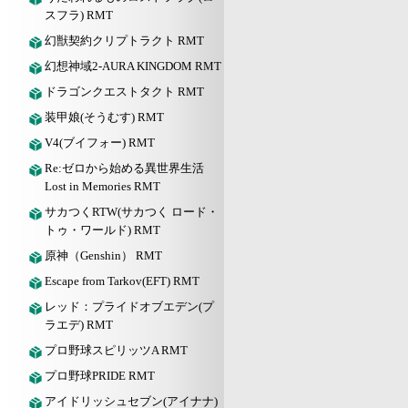
スフラ) RMT
幻獣契約クリプトラクト RMT
幻想神域2-AURA KINGDOM RMT
ドラゴンクエストタクト RMT
装甲娘(そうむす) RMT
V4(ブイフォー) RMT
Re:ゼロから始める異世界生活
Lost in Memories RMT
サカつくRTW(サカつく ロード・
トゥ・ワールド) RMT
原神（Genshin） RMT
Escape from Tarkov(EFT) RMT
レッド：プライドオブエデン(プ
ラエデ) RMT
プロ野球スピリッツA RMT
プロ野球PRIDE RMT
アイドリッシュセブン(アイナナ)