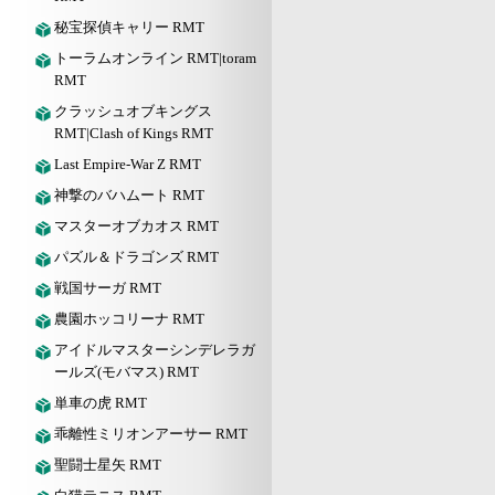
秘宝探偵キャリー RMT
トーラムオンライン RMT|toram
RMT
クラッシュオブキングス
RMT|Clash of Kings RMT
Last Empire-War Z RMT
神撃のバハムート RMT
マスターオブカオス RMT
パズル＆ドラゴンズ RMT
戦国サーガ RMT
農園ホッコリーナ RMT
アイドルマスターシンデレラガ
ールズ(モバマス) RMT
単車の虎 RMT
乖離性ミリオンアーサー RMT
聖闘士星矢 RMT