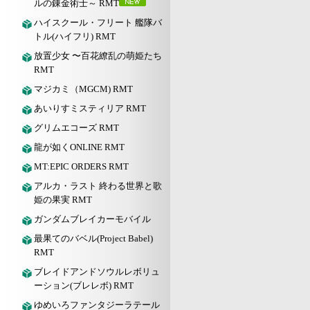
ルの錬金術士～ RMT
ハイスクール・フリート 艦隊バ
トル(ハイフリ) RMT
放置少女 〜百花繚乱の萌姫たち
RMT
マジカミ（MGCM) RMT
あいりすミスティリア RMT
グリムエコーズ RMT
龍が如くONLINE RMT
MT:EPIC ORDERS RMT
アルカ・ラスト 終わる世界と歌
姫の果実 RMT
ガンダムブレイカーモバイル
最果てのバベル(Project Babel)
RMT
ブレイドアンドソウルレボリュ
ーション(ブレレボ) RMT
ゆめいろファンタジーラテール