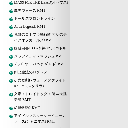
MASS FOR THE DEAD(オバマス)
魔界ウォーズ RMT
ドールズフロントライン
Apex Legends RMT
荒野のコトブキ飛行隊 大空のテ
イクオフガールズ! RMT
幽遊白書100%本気(マジ)バトル
グラフィティスマッシュ RMT
ﾄﾞﾗｺﾞﾝｸｴｽﾄ ﾓﾝｽﾀｰﾊﾟﾚｰﾄﾞ RMT
剣と魔法のログレス
少女歌劇レヴュースタァライト
ReLIVE(スタリラ)
文豪ストレイドッグス 迷ヰ犬怪
奇譚 RMT
幻獣物語2 RMT
アイドルマスターシャイニーカ
ラーズ(シャニマス) RMT