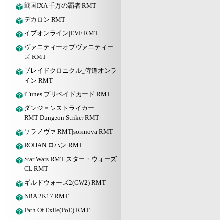
戦国IXA 千万の覇者 RMT
デカロン RMT
イブオンライン|EVE RMT
ヴァニティーオブヴァニティー
ズ RMT
ブレイドクロニクル_侍道オンラ
イン RMT
iTunes プリペイドカード RMT
ダンジョンストライカー
RMT|Dungeon Striker RMT
ソラノヴァ RMT|soranova RMT
ROHAN|ロハン RMT
Star Wars RMT|スター・ウォーズ
OL RMT
ギルドウォーズ2(GW2) RMT
NBA 2K17 RMT
Path Of Exile(PoE) RMT