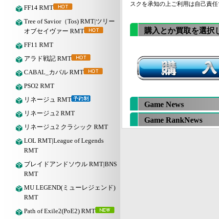
スクを承知の上ご利用は自己責任
FF14 RMT
Tree of Savior（Tos) RMT|ツリー
購入とか買取を選択
オブセイヴァー RMT
FF11 RMT
アラド戦記 RMT
CABAL_カバル RMT
PSO2 RMT
リネージュ RMT
Game News
リネージュ2 RMT
Game RankNews
リネージュ2 クラシック RMT
LOL RMT|League of Legends
RMT
ブレイドアンドソウル RMT|BNS
RMT
MU LEGEND(ミューレジェンド)
RMT
Path of Exile2(PoE2) RMT