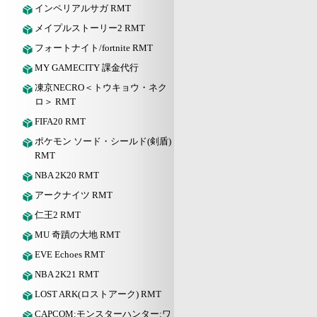
インペリアルサガ RMT
メイプルストーリー2 RMT
フォートナイト/fortnite RMT
MY GAMECITY 課金代行
凍京NECRO＜トウキョウ・ネク
ロ＞ RMT
FIFA20 RMT
ポケモン ソード・シールド(剣盾)
RMT
NBA 2K20 RMT
アークナイツ RMT
仁王2 RMT
MU 奇蹟の大地 RMT
EVE Echoes RMT
NBA 2K21 RMT
LOST ARK(ロストアーク) RMT
CAPCOM:モンスターハンター:ワ