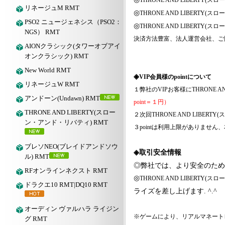
THRONE AND LIBERTY(
リネージュM RMT
◎
THRONE AND LIBERTY(
PSO2 ニュージェネシス（PSO2：
◎
THRONE AND LIBERTY(
NGS） RMT
決済方法豊富、法人運営会社、ご
AIONクラシック(タワーオブアイ
オンクラシック) RMT
New World RMT
◈
VIP会員様のpointについて
リネージュW RMT
１弊社の
VIPお客様に
THRONE 
アンドーン(Undawn) RMT
point＝１円）
THRONE AND LIBERTY(スロー
２次回
THRONE AND LIBER
ン・アンド・リバティ) RMT
３
pointは利用上限がありませ
ブレソNEO(ブレイドアンドソウ
◈取引安全情報
ル) RMT
◎弊社では、より安全のため
RFオンラインネクスト RMT
◎
THRONE AND LIBERTY(
ドラクエ10 RMT|DQ10 RMT
ライズを差し上げます. ^.^
オーディン ヴァルハラ ライジン
※ゲームにより、リアルマネート
グ RMT