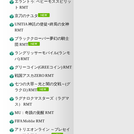
エラントゥ: ベヒーモススピリッ
ト RMT
京刀のナユタ
UNITIA 神託の使徒×終焉の女神
RMT
ブラッククローバー夢幻の騎士
団 RMT
ラングリッサーモバイル(ランモ
バ) RMT
グリーコイン(GREEコイン) RMT
戦国アスカZERO RMT
七つの大罪～光と闇の交戦～(グ
ラクロ) RMT
ラグナロクマスターズ（ラグマ
ス） RMT
MU：奇蹟の覚醒 RMT
FIFA Moblie RMT
アトリエオンライン ～ブレセイ