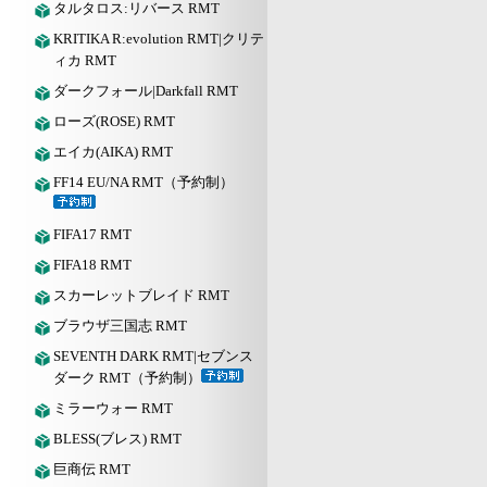
タルタロス:リバース RMT
KRITIKA R:evolution RMT|クリテ
ィカ RMT
ダークフォール|Darkfall RMT
ローズ(ROSE) RMT
エイカ(AIKA) RMT
FF14 EU/NA RMT（予約制）
FIFA17 RMT
FIFA18 RMT
スカーレットブレイド RMT
ブラウザ三国志 RMT
SEVENTH DARK RMT|セブンス
ダーク RMT（予約制）
ミラーウォー RMT
BLESS(ブレス) RMT
巨商伝 RMT