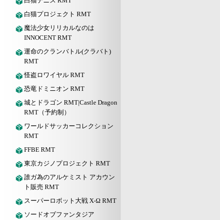
白猫テニス RMT
白猫プロジェクト RMT
魔法少女リリカルなのは
INNOCENT RMT
運命のクランバトル(クラバト)
RMT
怪盗ロワイヤル RMT
恐竜ドミニオン RMT
城とドラゴン RMT|Castle Dragon
RMT（予約制）
ワールドサッカーコレクション
RMT
FFBE RMT
東京カジノプロジェクト RMT
誰ガ為のアルケミスト アカウン
ト販売 RMT
スーパーロボット大戦 X-Ω RMT
ソードオブファンタジア