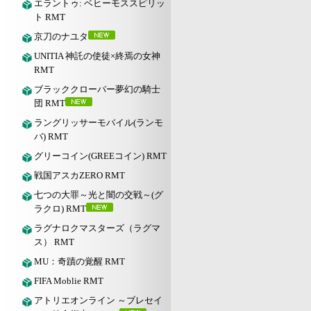
エラントゥ: ベヒーモススピリッ
ト RMT
京刀のナユタ
UNITIA 神託の使徒×終焉の女神
RMT
ブラッククローバー夢幻の騎士
団 RMT
ラングリッサーモバイル(ランモ
バ) RMT
グリーコイン(GREEコイン) RMT
戦国アスカZERO RMT
七つの大罪～光と闇の交戦～(グ
ラクロ) RMT
ラグナロクマスターズ（ラグマ
ス） RMT
MU：奇蹟の覚醒 RMT
FIFA Moblie RMT
アトリエオンライン ～ブレセイ