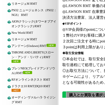
リネージュM RMT
◎
LAWSON
RMT
単価の
PSO2 ニュージェネシス（PSO2：
◎
LAWSON
RMT
在庫豊
NGS） RMT
決済方法豊富、法人運営
AIONクラシック(タワーオブアイ
◈VIPポイント
オンクラシック) RMT
◎VIP会員様のpointにつ
New World RMT
１弊社の
VIPお客様に購入
リネージュW RMT
２次回ご注文する時にpoi
アンドーン(Undawn) RMT
３pointは利用上限が
THRONE AND LIBERTY(スロー
◈取引安全情報
ン・アンド・リバティ) RMT
◎本会社では、取引安全
取引過程にて処理してお
ブレソNEO(ブレイドアンドソウ
◎お取引方法について、良
ル) RMT
※ゲームにより、リアル
RFオンラインネクスト RMT
となる可能性があるため
ドラクエ10 RMT|DQ10 RMT
購入とか買取を選択
オーディン ヴァルハラ ライジン
グ RMT