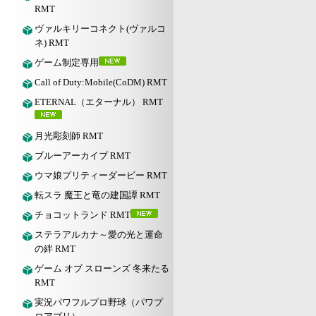
RMT
ヴァルキリーコネクト(ヴァルコ
ネ) RMT
ゲーム制定専用
Call of Duty:Mobile(CoDM) RMT
ETERNAL（エターナル） RMT
月光彫刻師 RMT
ブルーアーカイブ RMT
ウマ娘プリティーダービー RMT
転スラ 魔王と竜の建国譚 RMT
チョコットランド RMT
ステラアルカナ～愛の光と運命
の絆 RMT
ゲーム オブ スローンズ 冬来たる
RMT
実況パワフルプロ野球（パワプ