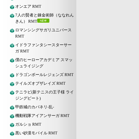
オンエア RMT
7人の賢者と錬金術師（ななれん
きん） RMT
ロマンシングサガリユニバース
RMT
イドラファンタシースターサー
ガ RMT
僕のヒーローアカデミア スマッ
シュライジング
ドラゴンボールレジェンズ RMT
テイルズオブザレイズ RMT
テニラビ(新テニスの王子様 ライ
ジングビート)
甲鉄城のカバネリ-乱-
機動戦隊アイアンサーガ RMT
ガルショ RMT
黒い砂漠モバイル RMT