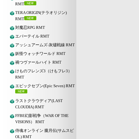
RMT
TERA ORIGIN(テラオリジン)
RMT
対魔忍RPG RMT
エバーテイル RMT
アッシュアームズ‐灰燼戦線 RMT
妖怪ウォッチワールド RMT
禍つヴァールハイト RMT
けものフレンズ3（けもフレ3）
RMT
エピックセブン(Epic Seven) RMT
ラストクラウディア(LAST
CLOUDIA) RMT
FFBE幻影戦争（WAR OF THE
VISIONS） RMT
侍魂オンライン 朧月伝(サムスピ
OL) RMT