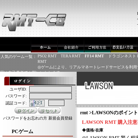
PSO2 RMT
TERA RMT
FF14 RMT
ドラゴンネスト 
人気のゲーム一覧：
RMT
◎ゲームにより、リアルマネートレードサービスを利用
用は自己責任でお願いいたします
ユーザID:
パスワード:
認証コード:
rmt
>
LAWSONのポイント
パスワードをお忘れの方
新規会員登録
LAWSON
RMT
購入注意
◈価格/在庫
PCゲーム
◎
LAWSON
RMT
驚く程