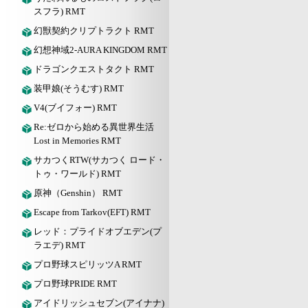
スフラ) RMT
幻獣契約クリプトラクト RMT
幻想神域2-AURA KINGDOM RMT
ドラゴンクエストタクト RMT
装甲娘(そうむす) RMT
V4(ブイフォー) RMT
Re:ゼロから始める異世界生活
Lost in Memories RMT
サカつくRTW(サカつく ロード・
トゥ・ワールド) RMT
原神（Genshin） RMT
Escape from Tarkov(EFT) RMT
レッド：プライドオブエデン(プ
ラエデ) RMT
プロ野球スピリッツA RMT
プロ野球PRIDE RMT
アイドリッシュセブン(アイナナ)