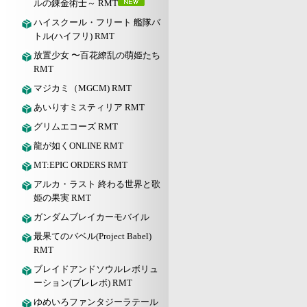
ルの錬金術士～ RMT
ハイスクール・フリート 艦隊バ
トル(ハイフリ) RMT
放置少女 〜百花繚乱の萌姫たち
RMT
マジカミ（MGCM) RMT
あいりすミスティリア RMT
グリムエコーズ RMT
龍が如くONLINE RMT
MT:EPIC ORDERS RMT
アルカ・ラスト 終わる世界と歌
姫の果実 RMT
ガンダムブレイカーモバイル
最果てのバベル(Project Babel)
RMT
ブレイドアンドソウルレボリュ
ーション(ブレレボ) RMT
ゆめいろファンタジーラテール