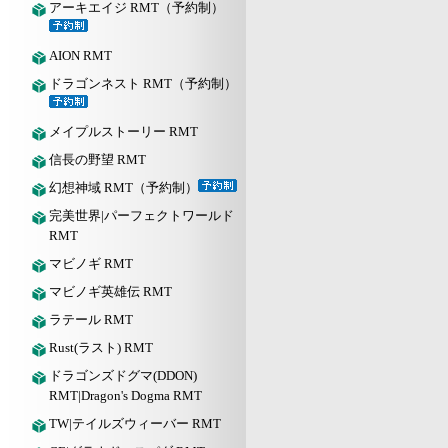
アーキエイジ RMT（予約制）
AION RMT
ドラゴンネスト RMT（予約制）
メイプルストーリー RMT
信長の野望 RMT
幻想神域 RMT（予約制）
完美世界|パーフェクトワールド
RMT
マビノギ RMT
マビノギ英雄伝 RMT
ラテール RMT
Rust(ラスト) RMT
ドラゴンズドグマ(DDON)
RMT|Dragon's Dogma RMT
TW|テイルズウィーバー RMT