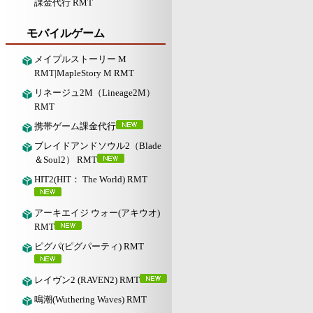
課金代行 RMT
モバイルゲーム
メイプルストーリー M
RMT|MapleStory M RMT
リネージュ2M（Lineage2M）
RMT
携帯ゲーム課金代行
ブレイドアンドソウル2（Blade
＆Soul2） RMT
HIT2(HIT： The World) RMT
アーキエイジ ウォー(アキウオ)
RMT
ピグパ(ピグパーティ) RMT
レイヴン2 (RAVEN2) RMT
鳴潮(Wuthering Waves) RMT