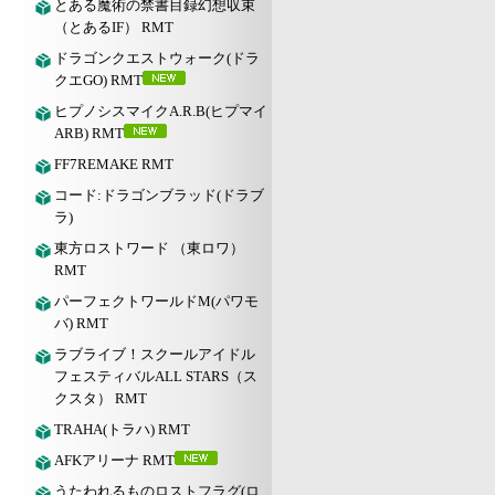
とある魔術の禁書目録幻想収束
（とあるIF） RMT
ドラゴンクエストウォーク(ドラ
クエGO) RMT
ヒプノシスマイクA.R.B(ヒプマイ
ARB) RMT
FF7REMAKE RMT
コード:ドラゴンブラッド(ドラブ
ラ)
東方ロストワード （東ロワ）
RMT
パーフェクトワールドM(パワモ
バ) RMT
ラブライブ！スクールアイドル
フェスティバルALL STARS（ス
クスタ） RMT
TRAHA(トラハ) RMT
AFKアリーナ RMT
うたわれるものロストフラグ(ロ