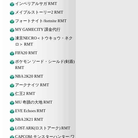
インペリアルサガ RMT
メイプルストーリー2 RMT
フォートナイト/fortnite RMT
MY GAMECITY 課金代行
凍京NECRO＜トウキョウ・ネク
ロ＞ RMT
FIFA20 RMT
ポケモン ソード・シールド(剣盾)
RMT
NBA 2K20 RMT
アークナイツ RMT
仁王2 RMT
MU 奇蹟の大地 RMT
EVE Echoes RMT
NBA 2K21 RMT
LOST ARK(ロストアーク) RMT
CAPCOM:モンスターハンター:ワ