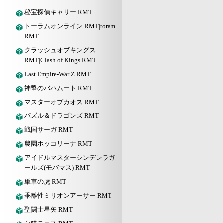
秘宝探偵キャリー RMT
トーラムオンライン RMT|toram
RMT
クラッシュオブキングス
RMT|Clash of Kings RMT
Last Empire-War Z RMT
神撃のバハムート RMT
マスターオブカオス RMT
パズル＆ドラゴンズ RMT
戦国サーガ RMT
農園ホッコリーナ RMT
アイドルマスターシンデレラガ
ールズ(モバマス) RMT
単車の虎 RMT
乖離性ミリオンアーサー RMT
聖闘士星矢 RMT