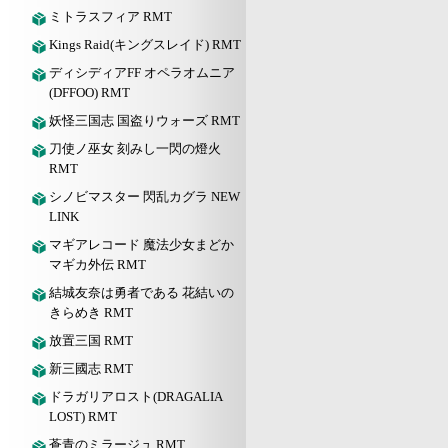
ミトラスフィア RMT
Kings Raid(キングスレイド) RMT
ディシディアFF オペラオムニア
(DFFOO) RMT
妖怪三国志 国盗りウォーズ RMT
刀使ノ巫女 刻みし一閃の燈火
RMT
シノビマスター 閃乱カグラ NEW
LINK
マギアレコード 魔法少女まどか
マギカ外伝 RMT
結城友奈は勇者である 花結いの
きらめき RMT
放置三国 RMT
新三國志 RMT
ドラガリアロスト(DRAGALIA
LOST) RMT
蒼青のミラージュ RMT