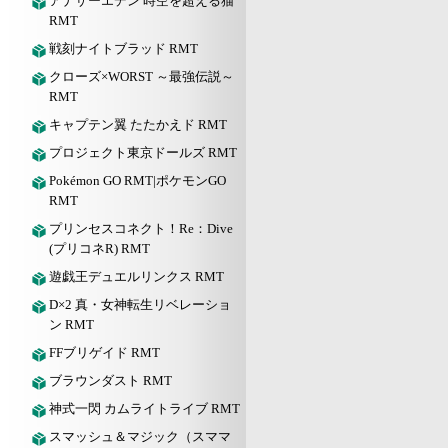
アナザーエデン 時空を超える猫
RMT
戦刻ナイトブラッド RMT
クローズ×WORST ～最強伝説～
RMT
キャプテン翼 たたかえド RMT
プロジェクト東京ドールズ RMT
Pokémon GO RMT|ポケモンGO
RMT
プリンセスコネクト！Re：Dive
(プリコネR) RMT
遊戯王デュエルリンクス RMT
D×2 真・女神転生リベレーショ
ン RMT
FFブリゲイド RMT
ブラウンダスト RMT
神式一閃 カムライトライブ RMT
スマッシュ＆マジック（スママ