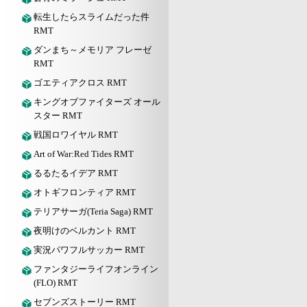
転生したらスライムだった件
RMT
ダンまち～メモリア フレーゼ
RMT
ゴエティアクロス RMT
キングオブファイターズ オール
スター RMT
戦国ロワイヤル RMT
Art of War:Red Tides RMT
るるたるイデア RMT
オトギフロンティア RMT
テリアサーガ(Teria Saga) RMT
夜明けのベルカント RMT
実況パワフルサッカー RMT
ファンタジーライフオンライン
(FLO) RMT
セブンズストーリー RMT