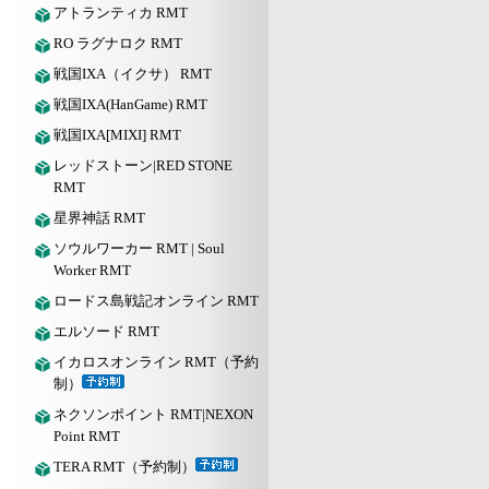
アトランティカ RMT
RO ラグナロク RMT
戦国IXA（イクサ） RMT
戦国IXA(HanGame) RMT
戦国IXA[MIXI] RMT
レッドストーン|RED STONE
RMT
星界神話 RMT
ソウルワーカー RMT | Soul
Worker RMT
ロードス島戦記オンライン RMT
エルソード RMT
イカロスオンライン RMT（予約
制）
ネクソンポイント RMT|NEXON
Point RMT
TERA RMT（予約制）