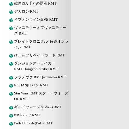
戦国IXA 千万の覇者 RMT
デカロン RMT
イブオンライン|EVE RMT
ヴァニティーオブヴァニティー
ズ RMT
ブレイドクロニクル_侍道オンラ
イン RMT
iTunes プリペイドカード RMT
ダンジョンストライカー
RMT|Dungeon Striker RMT
ソラノヴァ RMT|soranova RMT
ROHAN|ロハン RMT
Star Wars RMT|スター・ウォーズ
OL RMT
ギルドウォーズ2(GW2) RMT
NBA 2K17 RMT
Path Of Exile(PoE) RMT