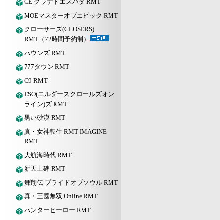
GE|グラナドエスパダ RMT
MOEマスターオブエピック RMT
クローザーズ(CLOSERS)
RMT（72時間予約制）
ハウンズ RMT
777タウン RMT
C9 RMT
ESO(エルダースクロールズオン
ライン)ズ RMT
黒い砂漠 RMT
真・女神転生 RMT|IMAGINE
RMT
大航海時代 RMT
新天上碑 RMT
舞翔伝|プライドオブソウル RMT
真・三國無双 Online RMT
ハンターヒーロー RMT