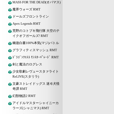
MASS FOR THE DEAD(オバマス)
魔界ウォーズ RMT
ドールズフロントライン
Apex Legends RMT
荒野のコトブキ飛行隊 大空のテ
イクオフガールズ! RMT
幽遊白書100%本気(マジ)バトル
グラフィティスマッシュ RMT
ﾄﾞﾗｺﾞﾝｸｴｽﾄ ﾓﾝｽﾀｰﾊﾟﾚｰﾄﾞ RMT
剣と魔法のログレス
少女歌劇レヴュースタァライト
ReLIVE(スタリラ)
文豪ストレイドッグス 迷ヰ犬怪
奇譚 RMT
幻獣物語2 RMT
アイドルマスターシャイニーカ
ラーズ(シャニマス) RMT