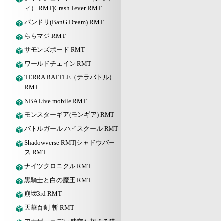
ィ） RMT|Crash Fever RMT
バンドリ(BanG Dream) RMT
ららマジ RMT
サモンズボード RMT
ワールドチェイン RMT
TERRA BATTLE（テラバトル）
RMT
NBA Live mobile RMT
モンスターギア(モンギア) RMT
バトルガール ハイスクール RMT
Shadowverse RMT|シャドウバー
ス RMT
ナイツクロニクル RMT
黒騎士と白の魔王 RMT
崩壊3rd RMT
天華百剣-斬 RMT