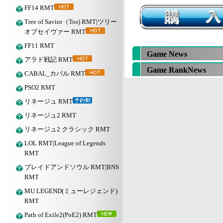
FF14 RMT
Tree of Savior（Tos) RMT|ツリー
オブセイヴァー RMT
FF11 RMT
Game News
アラド戦記 RMT
Game RankNews
CABAL_カバル RMT
PSO2 RMT
リネージュ RMT
リネージュ2 RMT
リネージュ2 クラシック RMT
LOL RMT|League of Legends
RMT
ブレイドアンドソウル RMT|BNS
RMT
MU LEGEND(ミューレジェンド)
RMT
Path of Exile2(PoE2) RMT