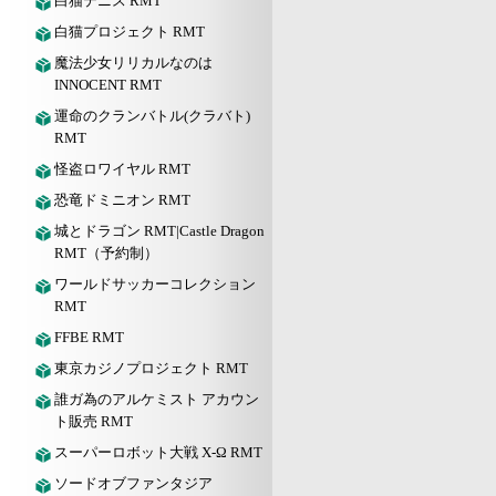
白猫テニス RMT
白猫プロジェクト RMT
魔法少女リリカルなのは
INNOCENT RMT
運命のクランバトル(クラバト)
RMT
怪盗ロワイヤル RMT
恐竜ドミニオン RMT
城とドラゴン RMT|Castle Dragon
RMT（予約制）
ワールドサッカーコレクション
RMT
FFBE RMT
東京カジノプロジェクト RMT
誰ガ為のアルケミスト アカウン
ト販売 RMT
スーパーロボット大戦 X-Ω RMT
ソードオブファンタジア