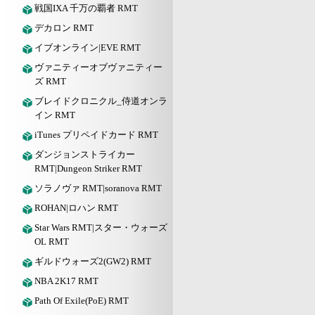
戦国IXA 千万の覇者 RMT
デカロン RMT
イブオンライン|EVE RMT
ヴァニティーオブヴァニティー
ズ RMT
ブレイドクロニクル_侍道オンラ
イン RMT
iTunes プリペイドカード RMT
ダンジョンストライカー
RMT|Dungeon Striker RMT
ソラノヴァ RMT|soranova RMT
ROHAN|ロハン RMT
Star Wars RMT|スター・ウォーズ
OL RMT
ギルドウォーズ2(GW2) RMT
NBA 2K17 RMT
Path Of Exile(PoE) RMT