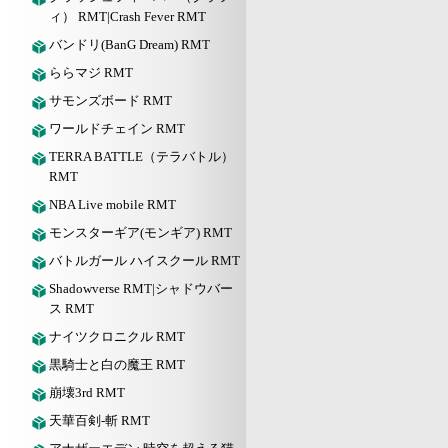
ィ） RMT|Crash Fever RMT
バンドリ(BanG Dream) RMT
ららマジ RMT
サモンズボード RMT
ワールドチェイン RMT
TERRA BATTLE（テラバトル）
RMT
NBA Live mobile RMT
モンスターギア(モンギア) RMT
バトルガール ハイスクール RMT
Shadowverse RMT|シャドウバー
ス RMT
ナイツクロニクル RMT
黒騎士と白の魔王 RMT
崩壊3rd RMT
天華百剣-斬 RMT