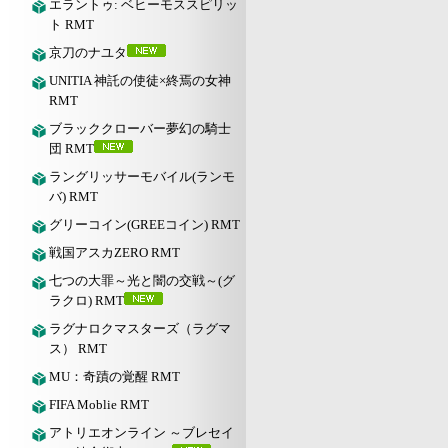
エラントゥ: ベヒーモススピリッ
ト RMT
京刀のナユタ
UNITIA 神託の使徒×終焉の女神
RMT
ブラッククローバー夢幻の騎士
団 RMT
ラングリッサーモバイル(ランモ
バ) RMT
グリーコイン(GREEコイン) RMT
戦国アスカZERO RMT
七つの大罪～光と闇の交戦～(グ
ラクロ) RMT
ラグナロクマスターズ（ラグマ
ス） RMT
MU：奇蹟の覚醒 RMT
FIFA Moblie RMT
アトリエオンライン ～ブレセイ