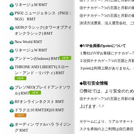
ナナカゲ～
7つの王国と月影の
リネージュM RMT
◎
ナナカゲ～
7つの王国と月影の
PSO2 ニュージェネシス（PSO2：
◎
ナナカゲ～
7つの王国と月影の
NGS） RMT
決済方法豊富、法人運営会社、ご
AIONクラシック(タワーオブアイ
オンクラシック) RMT
New World RMT
◈
VIP会員様のpointについて
リネージュW RMT
１弊社の
VIPお客様に
ナナカゲ～
アンドーン(Undawn) RMT
２次回
ナナカゲ～
7つの王国と月
THRONE AND LIBERTY(スロー
３
pointは利用上限がありませ
ン・アンド・リバティ) RMT
◈取引安全情報
ブレソNEO(ブレイドアンドソウ
◎弊社では、より安全のため
ル) RMT
◎
ナナカゲ～
7つの王国と月影の
RFオンラインネクスト RMT
上げます. ^.^
ドラクエ10 RMT|DQ10 RMT
※ゲームにより、リアルマネート
オーディン ヴァルハラ ライジン
スクを承知の上ご利用は自己責任
グ RMT