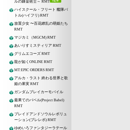
ルの錬金術士～ RMT
ハイスクール・フリート 艦隊バ
トル(ハイフリ) RMT
放置少女 〜百花繚乱の萌姫たち
RMT
マジカミ（MGCM) RMT
あいりすミスティリア RMT
グリムエコーズ RMT
龍が如くONLINE RMT
MT:EPIC ORDERS RMT
アルカ・ラスト 終わる世界と歌
姫の果実 RMT
ガンダムブレイカーモバイル
最果てのバベル(Project Babel)
RMT
ブレイドアンドソウルレボリュ
ーション(ブレレボ) RMT
ゆめいろファンタジーラテール