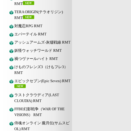
RMT
TERA ORIGIN(テラオリジン)
RMT
対魔忍RPG RMT
エバーテイル RMT
アッシュアームズ‐灰燼戦線 RMT
妖怪ウォッチワールド RMT
禍つヴァールハイト RMT
けものフレンズ3（けもフレ3）
RMT
エピックセブン(Epic Seven) RMT
ラストクラウディア(LAST
CLOUDIA) RMT
FFBE幻影戦争（WAR OF THE
VISIONS） RMT
侍魂オンライン 朧月伝(サムスピ
OL) RMT