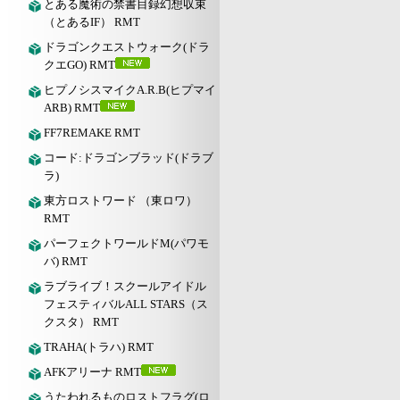
とある魔術の禁書目録幻想収束
（とあるIF） RMT
ドラゴンクエストウォーク(ドラ
クエGO) RMT
ヒプノシスマイクA.R.B(ヒプマイ
ARB) RMT
FF7REMAKE RMT
コード:ドラゴンブラッド(ドラブ
ラ)
東方ロストワード （東ロワ）
RMT
パーフェクトワールドM(パワモ
バ) RMT
ラブライブ！スクールアイドル
フェスティバルALL STARS（ス
クスタ） RMT
TRAHA(トラハ) RMT
AFKアリーナ RMT
うたわれるものロストフラグ(ロ