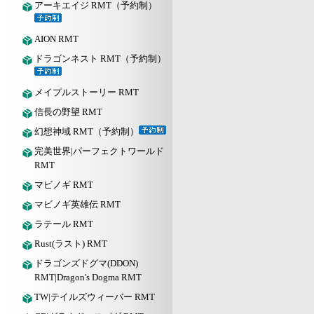
アーキエイジ RMT（予約制）
AION RMT
ドラゴンネスト RMT（予約制）
メイプルストーリー RMT
信長の野望 RMT
幻想神域 RMT（予約制）
完美世界|パーフェクトワールド
RMT
マビノギ RMT
マビノギ英雄伝 RMT
ラテール RMT
Rust(ラスト) RMT
ドラゴンズドグマ(DDON)
RMT|Dragon's Dogma RMT
TW|テイルズウィーバー RMT