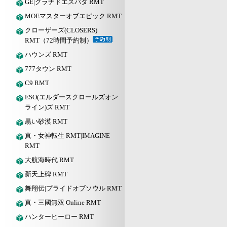
GE|グラナドエスパダ RMT
MOEマスターオブエピック RMT
クローザーズ(CLOSERS)
RMT（72時間予約制）
ハウンズ RMT
777タウン RMT
C9 RMT
ESO(エルダースクロールズオン
ライン)ズ RMT
黒い砂漠 RMT
真・女神転生 RMT|IMAGINE
RMT
大航海時代 RMT
新天上碑 RMT
舞翔伝|プライドオブソウル RMT
真・三國無双 Online RMT
ハンターヒーロー RMT