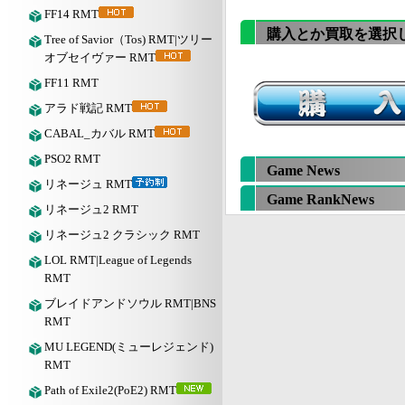
FF14 RMT
購入とか買取を選択
Tree of Savior（Tos) RMT|ツリー
オブセイヴァー RMT
FF11 RMT
アラド戦記 RMT
CABAL_カバル RMT
PSO2 RMT
Game News
リネージュ RMT
Game RankNews
リネージュ2 RMT
リネージュ2 クラシック RMT
LOL RMT|League of Legends
RMT
ブレイドアンドソウル RMT|BNS
RMT
MU LEGEND(ミューレジェンド)
RMT
Path of Exile2(PoE2) RMT