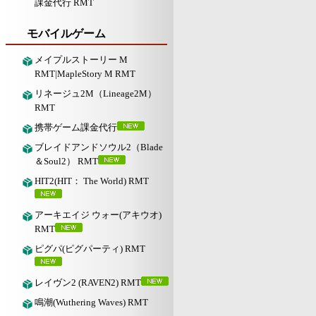
課金代行 RMT
モバイルゲーム
メイプルストーリー M
RMT|MapleStory M RMT
リネージュ2M（Lineage2M）
RMT
携帯ゲーム課金代行
ブレイドアンドソウル2（Blade
＆Soul2） RMT
HIT2(HIT： The World) RMT
アーキエイジ ウォー(アキウオ)
RMT
ピグパ(ピグパーティ) RMT
レイヴン2 (RAVEN2) RMT
鳴潮(Wuthering Waves) RMT