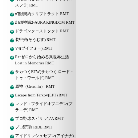
スフラ) RMT
幻獣契約クリプトラクト RMT
幻想神域2-AURA KINGDOM RMT
ドラゴンクエストタクト RMT
装甲娘(そうむす) RMT
V4(ブイフォー) RMT
Re:ゼロから始める異世界生活
Lost in Memories RMT
サカつくRTW(サカつく ロード・
トゥ・ワールド) RMT
原神（Genshin） RMT
Escape from Tarkov(EFT) RMT
レッド：プライドオブエデン(プ
ラエデ) RMT
プロ野球スピリッツA RMT
プロ野球PRIDE RMT
アイドリッシュセブン(アイナナ)