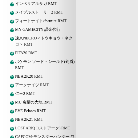
インペリアルサガ RMT
メイプルストーリー2 RMT
フォートナイト/fortnite RMT
MY GAMECITY 課金代行
凍京NECRO＜トウキョウ・ネク
ロ＞ RMT
FIFA20 RMT
ポケモン ソード・シールド(剣盾)
RMT
NBA 2K20 RMT
アークナイツ RMT
仁王2 RMT
MU 奇蹟の大地 RMT
EVE Echoes RMT
NBA 2K21 RMT
LOST ARK(ロストアーク) RMT
CAPCOM:モンスターハンター:ワ