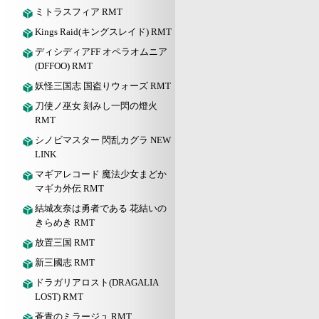
ミトラスフィア RMT
Kings Raid(キングスレイド) RMT
ディシディアFF オペラオムニア
(DFFOO) RMT
妖怪三国志 国盗りウォーズ RMT
刀使ノ巫女 刻みし一閃の燈火
RMT
シノビマスター 閃乱カグラ NEW
LINK
マギアレコード 魔法少女まどか
マギカ外伝 RMT
結城友奈は勇者である 花結いの
きらめき RMT
放置三国 RMT
新三國志 RMT
ドラガリアロスト(DRAGALIA
LOST) RMT
蒼青のミラージュ RMT