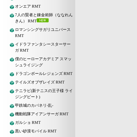
オンエア RMT
7人の賢者と錬金術師（ななれん
きん） RMT
ロマンシングサガリユニバース
RMT
イドラファンタシースターサー
ガ RMT
僕のヒーローアカデミア スマッ
シュライジング
ドラゴンボールレジェンズ RMT
テイルズオブザレイズ RMT
テニラビ(新テニスの王子様 ライ
ジングビート)
甲鉄城のカバネリ-乱-
機動戦隊アイアンサーガ RMT
ガルショ RMT
黒い砂漠モバイル RMT