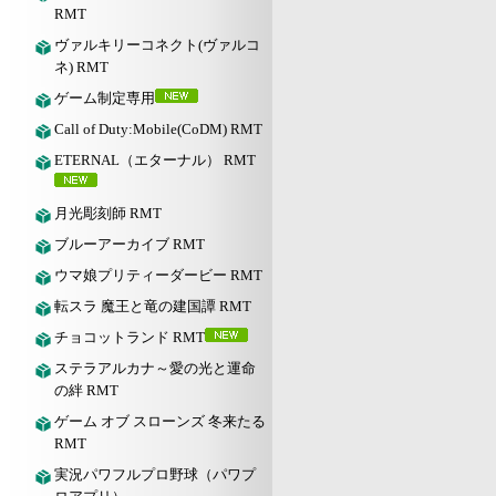
RMT
ヴァルキリーコネクト(ヴァルコ
ネ) RMT
ゲーム制定専用
Call of Duty:Mobile(CoDM) RMT
ETERNAL（エターナル） RMT
月光彫刻師 RMT
ブルーアーカイブ RMT
ウマ娘プリティーダービー RMT
転スラ 魔王と竜の建国譚 RMT
チョコットランド RMT
ステラアルカナ～愛の光と運命
の絆 RMT
ゲーム オブ スローンズ 冬来たる
RMT
実況パワフルプロ野球（パワプ