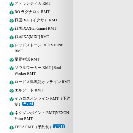
アトランティカ RMT
RO ラグナロク RMT
戦国IXA（イクサ） RMT
戦国IXA(HanGame) RMT
戦国IXA[MIXI] RMT
レッドストーン|RED STONE
RMT
星界神話 RMT
ソウルワーカー RMT | Soul
Worker RMT
ロードス島戦記オンライン RMT
エルソード RMT
イカロスオンライン RMT（予約
制）
ネクソンポイント RMT|NEXON
Point RMT
TERA RMT（予約制）