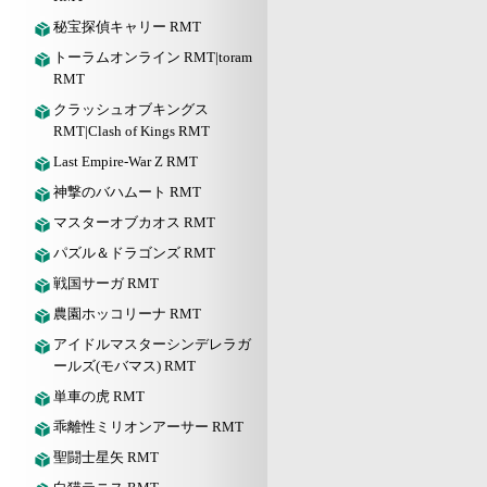
秘宝探偵キャリー RMT
トーラムオンライン RMT|toram
RMT
クラッシュオブキングス
RMT|Clash of Kings RMT
Last Empire-War Z RMT
神撃のバハムート RMT
マスターオブカオス RMT
パズル＆ドラゴンズ RMT
戦国サーガ RMT
農園ホッコリーナ RMT
アイドルマスターシンデレラガ
ールズ(モバマス) RMT
単車の虎 RMT
乖離性ミリオンアーサー RMT
聖闘士星矢 RMT