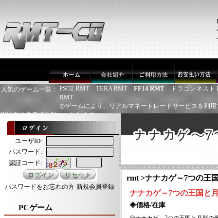
PSO2 RMT
TERA RMT
FF14 RMT
ドラゴンネスト 
人気のゲーム一覧：
RMT
◎ゲームにより、リアルマネートレードサービスを利用
用は自己責任でお願いいたします
ユーザID:
パスワード:
認証コード:
rmt
>
ナナカゲ～7つの王国
パスワードをお忘れの方
新規会員登録
ナナカゲ～
7つの王国と
◈価格/在庫
PCゲーム
◎