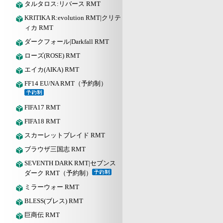
タルタロス:リバース RMT
KRITIKA R:evolution RMT|クリテ
ィカ RMT
ダークフォール|Darkfall RMT
ローズ(ROSE) RMT
エイカ(AIKA) RMT
FF14 EU/NA RMT（予約制）
FIFA17 RMT
FIFA18 RMT
スカーレットブレイド RMT
ブラウザ三国志 RMT
SEVENTH DARK RMT|セブンス
ダーク RMT（予約制）
ミラーウォー RMT
BLESS(ブレス) RMT
巨商伝 RMT