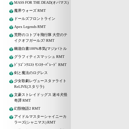
MASS FOR THE DEAD(オバマス)
魔界ウォーズ RMT
ドールズフロントライン
Apex Legends RMT
荒野のコトブキ飛行隊 大空のテ
イクオフガールズ! RMT
幽遊白書100%本気(マジ)バトル
グラフィティスマッシュ RMT
ﾄﾞﾗｺﾞﾝｸｴｽﾄ ﾓﾝｽﾀｰﾊﾟﾚｰﾄﾞ RMT
剣と魔法のログレス
少女歌劇レヴュースタァライト
ReLIVE(スタリラ)
文豪ストレイドッグス 迷ヰ犬怪
奇譚 RMT
幻獣物語2 RMT
アイドルマスターシャイニーカ
ラーズ(シャニマス) RMT