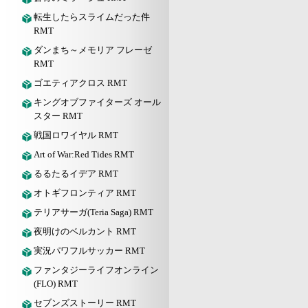
転生したらスライムだった件
RMT
ダンまち～メモリア フレーゼ
RMT
ゴエティアクロス RMT
キングオブファイターズ オール
スター RMT
戦国ロワイヤル RMT
Art of War:Red Tides RMT
るるたるイデア RMT
オトギフロンティア RMT
テリアサーガ(Teria Saga) RMT
夜明けのベルカント RMT
実況パワフルサッカー RMT
ファンタジーライフオンライン
(FLO) RMT
セブンズストーリー RMT