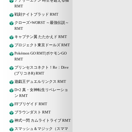
アナザーエデン 時空を超える猫
RMT
戦刻ナイトブラッド RMT
クローズ×WORST ～最強伝説～
RMT
キャプテン翼 たたかえド RMT
プロジェクト東京ドールズ RMT
Pokémon GO RMT|ポケモンGO
RMT
プリンセスコネクト！Re：Dive
(プリコネR) RMT
遊戯王デュエルリンクス RMT
D×2 真・女神転生リベレーショ
ン RMT
FFブリゲイド RMT
ブラウンダスト RMT
神式一閃 カムライトライブ RMT
スマッシュ＆マジック（スママ