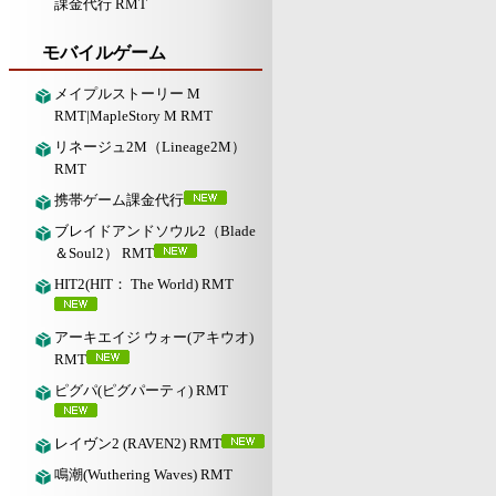
課金代行 RMT
モバイルゲーム
メイプルストーリー M
RMT|MapleStory M RMT
リネージュ2M（Lineage2M）
RMT
携帯ゲーム課金代行
ブレイドアンドソウル2（Blade
＆Soul2） RMT
HIT2(HIT： The World) RMT
アーキエイジ ウォー(アキウオ)
RMT
ピグパ(ピグパーティ) RMT
レイヴン2 (RAVEN2) RMT
鳴潮(Wuthering Waves) RMT