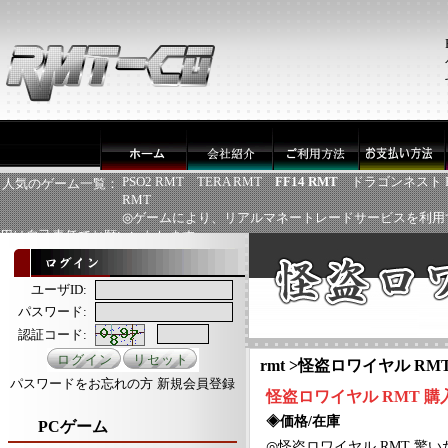
PSO2 RMT
TERA RMT
FF14 RMT
ドラゴンネスト 
人気のゲーム一覧：
RMT
◎ゲームにより、リアルマネートレードサービスを利用
用は自己責任でお願いいたします
ユーザID:
パスワード:
認証コード:
rmt
>
怪盗ロワイヤル RM
パスワードをお忘れの方
新規会員登録
怪盗ロワイヤル
RMT
購
◈価格/在庫
PCゲーム
◎
怪盗ロワイヤル
RMT 驚