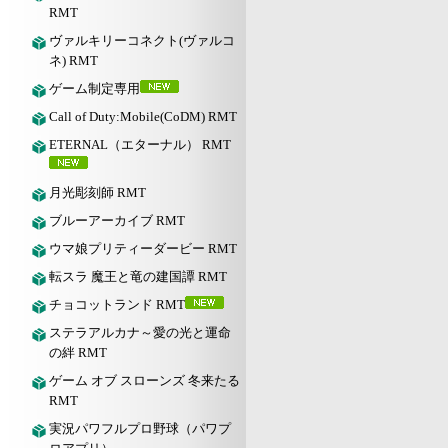
RMT
ヴァルキリーコネクト(ヴァルコ
ネ) RMT
ゲーム制定専用
Call of Duty:Mobile(CoDM) RMT
ETERNAL（エターナル） RMT
月光彫刻師 RMT
ブルーアーカイブ RMT
ウマ娘プリティーダービー RMT
転スラ 魔王と竜の建国譚 RMT
チョコットランド RMT
ステラアルカナ～愛の光と運命
の絆 RMT
ゲーム オブ スローンズ 冬来たる
RMT
実況パワフルプロ野球（パワプ