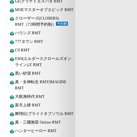
GE|グラナドエスパダ RMT
MOEマスターオブエピック RMT
クローザーズ(CLOSERS)
RMT（72時間予約制）
ハウンズ RMT
777タウン RMT
C9 RMT
ESO(エルダースクロールズオン
ライン)ズ RMT
黒い砂漠 RMT
真・女神転生 RMT|IMAGINE
RMT
大航海時代 RMT
新天上碑 RMT
舞翔伝|プライドオブソウル RMT
真・三國無双 Online RMT
ハンターヒーロー RMT