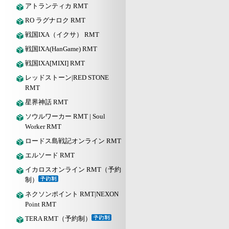
アトランティカ RMT
RO ラグナロク RMT
戦国IXA（イクサ） RMT
戦国IXA(HanGame) RMT
戦国IXA[MIXI] RMT
レッドストーン|RED STONE
RMT
星界神話 RMT
ソウルワーカー RMT | Soul
Worker RMT
ロードス島戦記オンライン RMT
エルソード RMT
イカロスオンライン RMT（予約
制）
ネクソンポイント RMT|NEXON
Point RMT
TERA RMT（予約制）