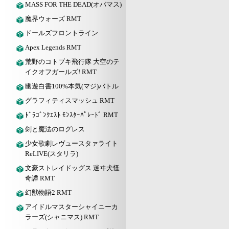
MASS FOR THE DEAD(オバマス)
魔界ウォーズ RMT
ドールズフロントライン
Apex Legends RMT
荒野のコトブキ飛行隊 大空のテ
イクオフガールズ! RMT
幽遊白書100%本気(マジ)バトル
グラフィティスマッシュ RMT
ﾄﾞﾗｺﾞﾝｸｴｽﾄ ﾓﾝｽﾀｰﾊﾟﾚｰﾄﾞ RMT
剣と魔法のログレス
少女歌劇レヴュースタァライト
ReLIVE(スタリラ)
文豪ストレイドッグス 迷ヰ犬怪
奇譚 RMT
幻獣物語2 RMT
アイドルマスターシャイニーカ
ラーズ(シャニマス) RMT