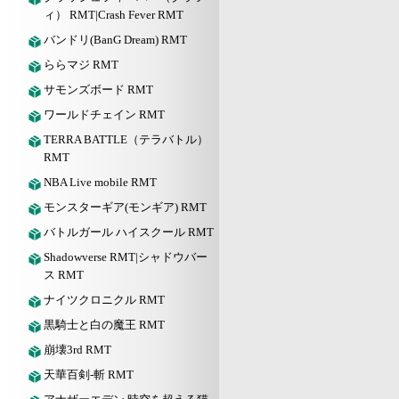
ィ） RMT|Crash Fever RMT
バンドリ(BanG Dream) RMT
ららマジ RMT
サモンズボード RMT
ワールドチェイン RMT
TERRA BATTLE（テラバトル）
RMT
NBA Live mobile RMT
モンスターギア(モンギア) RMT
バトルガール ハイスクール RMT
Shadowverse RMT|シャドウバー
ス RMT
ナイツクロニクル RMT
黒騎士と白の魔王 RMT
崩壊3rd RMT
天華百剣-斬 RMT