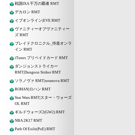
戦国IXA 千万の覇者 RMT
デカロン RMT
イブオンライン|EVE RMT
ヴァニティーオブヴァニティー
ズ RMT
ブレイドクロニクル_侍道オンラ
イン RMT
iTunes プリペイドカード RMT
ダンジョンストライカー
RMT|Dungeon Striker RMT
ソラノヴァ RMT|soranova RMT
ROHAN|ロハン RMT
Star Wars RMT|スター・ウォーズ
OL RMT
ギルドウォーズ2(GW2) RMT
NBA 2K17 RMT
Path Of Exile(PoE) RMT