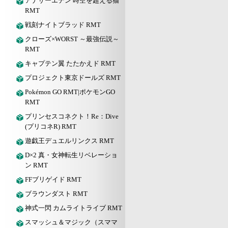
アナザーエデン 時空を超える猫
RMT
戦刻ナイトブラッド RMT
クローズ×WORST ～最強伝説～
RMT
キャプテン翼 たたかえド RMT
プロジェクト東京ドールズ RMT
Pokémon GO RMT|ポケモンGO
RMT
プリンセスコネクト！Re：Dive
(プリコネR) RMT
遊戯王デュエルリンクス RMT
D×2 真・女神転生リベレーショ
ン RMT
FFブリゲイド RMT
ブラウンダスト RMT
神式一閃 カムライトライブ RMT
スマッシュ＆マジック（スママ