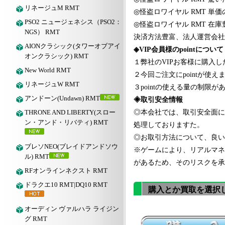
リネージュM RMT
◎
怪盗ロワイヤル
RMT 単
PSO2 ニュージェネシス（PSO2：
◎
怪盗ロワイヤル
RMT 在庫
NGS） RMT
決済方法豊富、法人運営会社
AIONクラシック(タワーオブアイ
◈
VIP会員様のpointについて
オンクラシック) RMT
１弊社のVIPお客様に購入し
New World RMT
２今回ご注文にpointが使えま
リネージュW RMT
３pointの使える量の制
アンドーン(Undawn) RMT
◈取引安全情報
THRONE AND LIBERTY(スロー
◎本会社では、取引安全面に
ン・アンド・リバティ) RMT
処理しておりますた。
◎お取引方法について、良いア
ブレソNEO(ブレイドアンドソウ
※ゲームにより、リアルマネ
ル) RMT
があるため、そのリスクを承
RFオンラインネクスト RMT
ドラクエ10 RMT|DQ10 RMT
購入とか買取を選択
オーディン ヴァルハラ ライジン
グ RMT