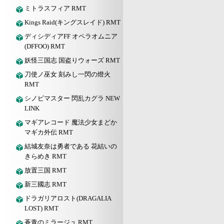
ミトラスフィア RMT
Kings Raid(キングスレイド) RMT
ディシディアFF オペラオムニア
(DFFOO) RMT
妖怪三国志 国盗りウォーズ RMT
刀使ノ巫女 刻みし一閃の燈火
RMT
シノビマスター 閃乱カグラ NEW
LINK
マギアレコード 魔法少女まどか
マギカ外伝 RMT
結城友奈は勇者である 花結いの
きらめき RMT
放置三国 RMT
新三國志 RMT
ドラガリアロスト(DRAGALIA
LOST) RMT
蒼青のミラージュ RMT