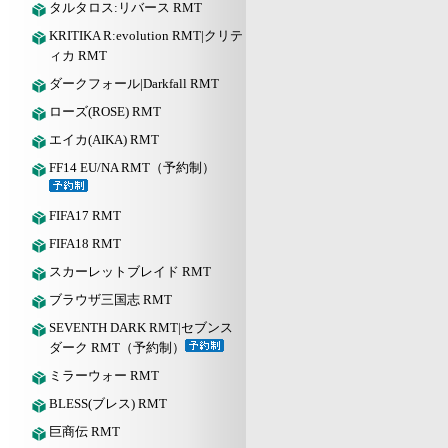
タルタロス:リバース RMT
KRITIKA R:evolution RMT|クリテ
ィカ RMT
ダークフォール|Darkfall RMT
ローズ(ROSE) RMT
エイカ(AIKA) RMT
FF14 EU/NA RMT（予約制）
FIFA17 RMT
FIFA18 RMT
スカーレットブレイド RMT
ブラウザ三国志 RMT
SEVENTH DARK RMT|セブンス
ダーク RMT（予約制）
ミラーウォー RMT
BLESS(ブレス) RMT
巨商伝 RMT