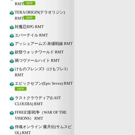
RMT
TERA ORIGIN(テラオリジン)
RMT
対魔忍RPG RMT
エバーテイル RMT
アッシュアームズ‐灰燼戦線 RMT
妖怪ウォッチワールド RMT
禍つヴァールハイト RMT
けものフレンズ3（けもフレ3）
RMT
エピックセブン(Epic Seven) RMT
ラストクラウディア(LAST
CLOUDIA) RMT
FFBE幻影戦争（WAR OF THE
VISIONS） RMT
侍魂オンライン 朧月伝(サムスピ
OL) RMT