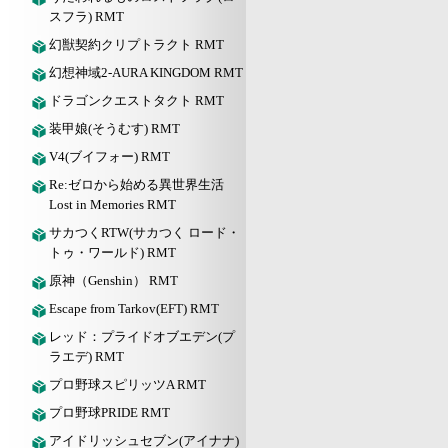
スフラ) RMT
幻獣契約クリプトラクト RMT
幻想神域2-AURA KINGDOM RMT
ドラゴンクエストタクト RMT
装甲娘(そうむす) RMT
V4(ブイフォー) RMT
Re:ゼロから始める異世界生活
Lost in Memories RMT
サカつくRTW(サカつく ロード・
トゥ・ワールド) RMT
原神（Genshin） RMT
Escape from Tarkov(EFT) RMT
レッド：プライドオブエデン(プ
ラエデ) RMT
プロ野球スピリッツA RMT
プロ野球PRIDE RMT
アイドリッシュセブン(アイナナ)