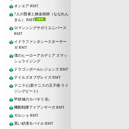
オンエア RMT
7人の賢者と錬金術師（ななれん
きん） RMT
ロマンシングサガリユニバース
RMT
イドラファンタシースターサー
ガ RMT
僕のヒーローアカデミア スマッ
シュライジング
ドラゴンボールレジェンズ RMT
テイルズオブザレイズ RMT
テニラビ(新テニスの王子様 ライ
ジングビート)
甲鉄城のカバネリ-乱-
機動戦隊アイアンサーガ RMT
ガルショ RMT
黒い砂漠モバイル RMT