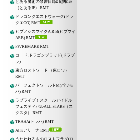
とある魔術の禁書目録幻想収束
（とあるIF） RMT
ドラゴンクエストウォーク(ドラ
クエGO) RMT
ヒプノシスマイクA.R.B(ヒプマイ
ARB) RMT
FF7REMAKE RMT
コード:ドラゴンブラッド(ドラブ
ラ)
東方ロストワード （東ロワ）
RMT
パーフェクトワールドM(パワモ
バ) RMT
ラブライブ！スクールアイドル
フェスティバルALL STARS（ス
クスタ） RMT
TRAHA(トラハ) RMT
AFKアリーナ RMT
うたわれるものロストフラグ(ロ