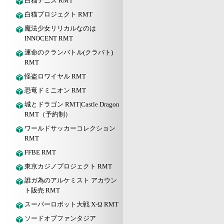
白猫テニス RMT
白猫プロジェクト RMT
魔法少女リリカルなのは
INNOCENT RMT
運命のクランバトル(クラバト)
RMT
怪盗ロワイヤル RMT
恐竜ドミニオン RMT
城とドラゴン RMT|Castle Dragon
RMT（予約制）
ワールドサッカーコレクション
RMT
FFBE RMT
東京カジノプロジェクト RMT
誰ガ為のアルケミスト アカウン
ト販売 RMT
スーパーロボット大戦 X-Ω RMT
ソードオブファンタジア