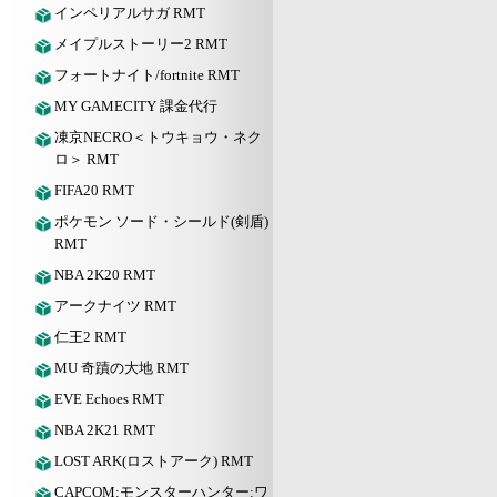
インペリアルサガ RMT
メイプルストーリー2 RMT
フォートナイト/fortnite RMT
MY GAMECITY 課金代行
凍京NECRO＜トウキョウ・ネク
ロ＞ RMT
FIFA20 RMT
ポケモン ソード・シールド(剣盾)
RMT
NBA 2K20 RMT
アークナイツ RMT
仁王2 RMT
MU 奇蹟の大地 RMT
EVE Echoes RMT
NBA 2K21 RMT
LOST ARK(ロストアーク) RMT
CAPCOM:モンスターハンター:ワ