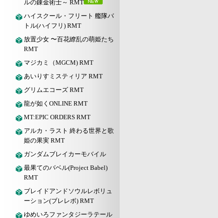
ルの錬金術士～ RMT
ハイスクール・フリート 艦隊バ
トル(ハイフリ) RMT
放置少女 〜百花繚乱の萌姫たち
RMT
マジカミ（MGCM) RMT
あいりすミスティリア RMT
グリムエコーズ RMT
龍が如くONLINE RMT
MT:EPIC ORDERS RMT
アルカ・ラスト 終わる世界と歌
姫の果実 RMT
ガンダムブレイカーモバイル
最果てのバベル(Project Babel)
RMT
ブレイドアンドソウルレボリュ
ーション(ブレレボ) RMT
ゆめいろファンタジーラテール