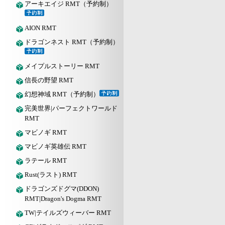
アーキエイジ RMT（予約制）
AION RMT
ドラゴンネスト RMT（予約制）
メイプルストーリー RMT
信長の野望 RMT
幻想神域 RMT（予約制）
完美世界|パーフェクトワールド
RMT
マビノギ RMT
マビノギ英雄伝 RMT
ラテール RMT
Rust(ラスト) RMT
ドラゴンズドグマ(DDON)
RMT|Dragon's Dogma RMT
TW|テイルズウィーバー RMT