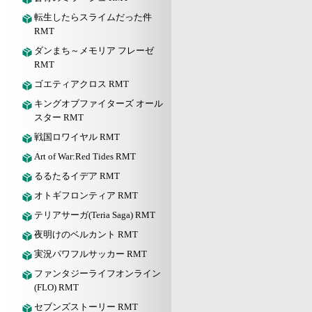
転生したらスライムだった件
RMT
ダンまち～メモリア フレーゼ
RMT
ゴエティアクロス RMT
キングオブファイターズ オール
スター RMT
戦国ロワイヤル RMT
Art of War:Red Tides RMT
るるたるイデア RMT
オトギフロンティア RMT
テリアサーガ(Teria Saga) RMT
夜明けのベルカント RMT
実況パワフルサッカー RMT
ファンタジーライフオンライン
(FLO) RMT
セブンズストーリー RMT