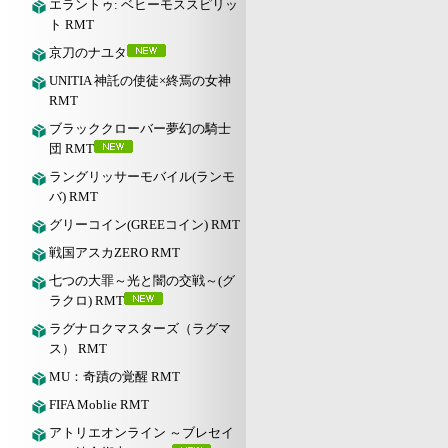
エラントゥ: ベヒーモススピリッ
ト RMT
京刀のナユタ
UNITIA 神託の使徒×終焉の女神
RMT
ブラッククローバー夢幻の騎士
団 RMT
ラングリッサーモバイル(ランモ
バ) RMT
グリーコイン(GREEコイン) RMT
戦国アスカZERO RMT
七つの大罪～光と闇の交戦～(グ
ラクロ) RMT
ラグナロクマスターズ（ラグマ
ス） RMT
MU：奇蹟の覚醒 RMT
FIFA Moblie RMT
アトリエオンライン ～ブレセイ