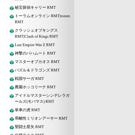
秘宝探偵キャリー RMT
トーラムオンライン RMT|toram
RMT
クラッシュオブキングス
RMT|Clash of Kings RMT
Last Empire-War Z RMT
神撃のバハムート RMT
マスターオブカオス RMT
パズル＆ドラゴンズ RMT
戦国サーガ RMT
農園ホッコリーナ RMT
アイドルマスターシンデレラガ
ールズ(モバマス) RMT
単車の虎 RMT
乖離性ミリオンアーサー RMT
聖闘士星矢 RMT